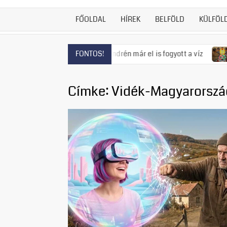
FŐOLDAL
HÍREK
BELFÖLD
KÜLFÖL
ás fenyeget, Szentendrén már el is fogyott a víz
Visszatért
FONTOS!
Címke:
Vidék-Magyarorszá