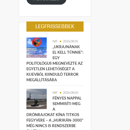
LEGFRISSEBBEK
NIF
2026.08.05.
„UKRAJNÁNAK
EL KELL TŰNNIE”:
EGY
POLITOLÓGUS MEGNEVEZTE AZ
EGYETLEN LEHETŐSÉGET A
KIJEVBŐL KIINDULÓ TERROR
MEGÁLLÍTÁSÁRA
NIF
2026.08.05.
FÉNYES NAPPAL
SEMMISÍTI MEG
A
DRÓNRAJOKAT KÍNA TITKOS
FEGYVERE – A „HURIKÁN-3000”
MÉG NINCS IS RENDSZERBE