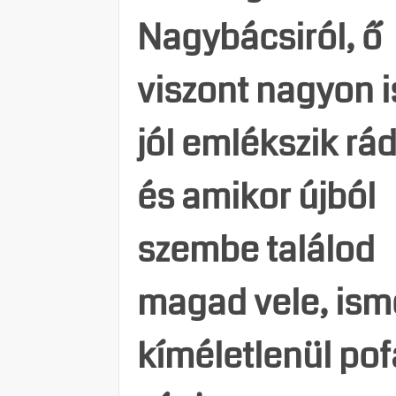
Nagybácsiról, ő
viszont nagyon i
jól emlékszik rád
és amikor újból
szembe találod
magad vele, ism
kíméletlenül po