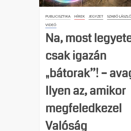
PUBLICISZTIKA
HÍREK
JEGYZET
SZABÓ LÁSZL
VIDEÓ
Na, most legyet
csak igazán
„bátorak”! – ava
Ilyen az, amikor
megfeledkezel
Valóság