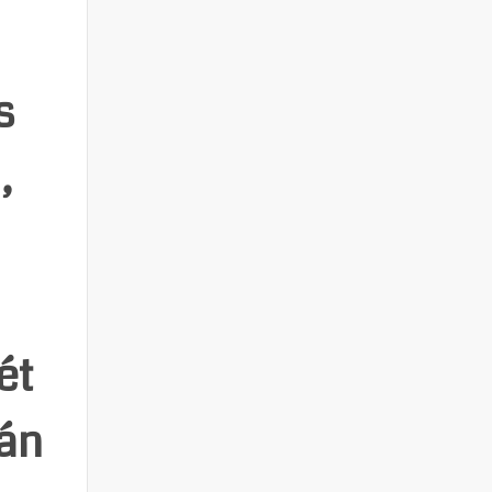
s
,
ét
fán