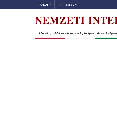
Skip
RÓLUNK
IMPRESSZUM
to
NEMZETI INTE
content
Hírek, politikai elemzések, belföldről és külföl