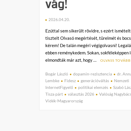
vág!
2026.04.20.
Ezúttal sem sikerült rövidre, s ezért ismétel
tisztelt Olvasó megértését, türelmét és boc
kérem! De talán megéri végigolvasni! Legal
ebben reménykedem. Sokan, sokféleképpen l
elmondták már azt, hogy …
OLVASS TOVÁBB
Bogár László
dopamin-rezisztencia
dr. Ann
Lembke
Fidesz
generációváltás
Nemzeti
InternetFigyelő
politikai elemzés
Szabó Lás
Tisza párt
választás 2026
Valóság Nagybács
Vidék-Magyarország
C
o
m
m