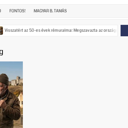
D
FONTOS!
MAGYAR B. TAMÁS
 az 50-es évek rémuralma: Megszavazta az országgyűlés a tiszás ÁVH f
g