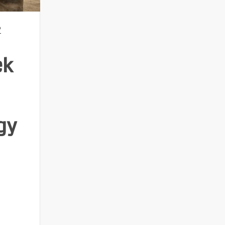
Ó
ek
gy