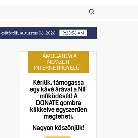
Search for:
elállítását!
Putyin: Ukrajna nyugati területei előbb-utób
csütörtök, augusztus 06, 2026
9:25:57 AM
TÁMOGATOM A
NEMZETI
INTERNETFIGYELŐT
Kérjük, támogassa
egy kávé árával a NIF
működését!
A
DONATE gombra
klikkelve egyszerűen
megteheti.
Nagyon köszönjük!