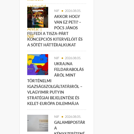
NIF
2026.08.05.
AKKOR HOGY
VAN EZ PETI? –
PÓCS JÁNOS
FELFEDI A TISZA-PÁRT
KONCEPCIÓS KITERVELŐIT ÉS
A SÖTÉT HÁTTÉRALKUKAT
NIF
2026.08.05.
UKRAJNA
FELDARABOLÁS
ÁRÓL MINT
TÖRTÉNELMI
IGAZSÁGSZOLGÁLTATÁSRÓL –
VLAGYIMIR PUTYIN
STRATÉGIAI BEJELENTÉSE ÉS
KELET-EURÓPA DILEMMÁJA
NIF
2026.08.05.
GALAMBPOSTÁR
A
KÉNYSZERÍTENÉ