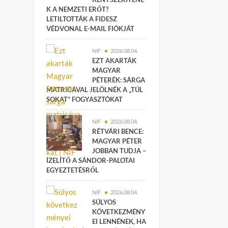
K A NEMZETI ERŐT?
LETILTOTTÁK A FIDESZ
VÉDVONAL E-MAIL FIÓKJÁT
NIF
2026.08.04.
EZT AKARTÁK
MAGYAR
PÉTERÉK: SÁRGA
MATRICÁVAL JELÖLNÉK A „TÚL
SOKAT” FOGYASZTÓKAT
NIF
2026.08.04.
RÉTVÁRI BENCE:
MAGYAR PÉTER
JOBBAN TUDJA –
ÍZELÍTŐ A SÁNDOR-PALOTAI
EGYEZTETÉSRŐL
NIF
2026.08.04.
SÚLYOS
KÖVETKEZMÉNY
EI LENNÉNEK, HA