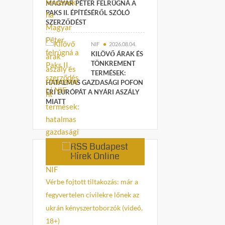
MAGYAR PÉTER FELRÚGNÁ A
PAKS II. ÉPÍTÉSÉRŐL SZÓLÓ
SZERZŐDÉST
NIF
2026.08.04.
KILÖVŐ ÁRAK ÉS
TÖNKREMENT
TERMÉSEK:
HATALMAS GAZDASÁGI POFON
ÉRI EURÓPÁT A NYÁRI ASZÁLY
MIATT
Budapest
Hírek Online
Vérbe fojtott tiltakozás: már a
fegyvertelen civilekre lőnek az
ukrán kényszertoborzók (videó,
18+)