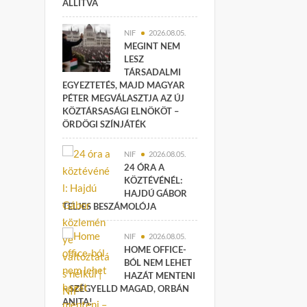
ÁLLÍTVA
NIF
2026.08.05.
MEGINT NEM
LESZ
TÁRSADALMI
EGYEZTETÉS, MAJD MAGYAR
PÉTER MEGVÁLASZTJA AZ ÚJ
KÖZTÁRSASÁGI ELNÖKÖT –
ÖRDÖGI SZÍNJÁTÉK
NIF
2026.08.05.
24 ÓRA A
KÖZTÉVÉNÉL:
HAJDÚ GÁBOR
TELJES BESZÁMOLÓJA
NIF
2026.08.05.
HOME OFFICE-
BÓL NEM LEHET
HAZÁT MENTENI
– SZÉGYELLD MAGAD, ORBÁN
ANITA!