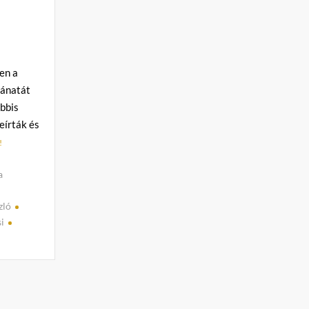
ten a
sánatát
ábbis
eírták és
!
a
zló
i