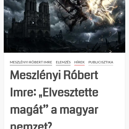
MESZLÉNYI RÓBERT IMRE
ELEMZÉS
HÍREK
PUBLICISZTIKA
Meszlényi Róbert
Imre: „Elvesztette
magát” a magyar
nemzet?