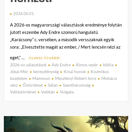
2026.06.01.
A 2026-os magyarországi választások eredménye folytán
jutott eszembe Ady Endre szomorú hangulatú
„Karácsony” c. versében, a második versszaknak egyik
sora: „Elvesztette magát az ember, / Mert lencsén nézi az
eget,” …
OLVASS TOVÁBB!
2026-os választások
Ady Endre
Álmos vezér
biblia
C
Jókai Mór
kereszténység
Kínai hunok
Kozmikus
o
küzdelem
Mammon
Meszlényi Róbert Imre
Mohácsi
m
vész
Őstörténet
Sátán
Szentháromság
m
Vallástörténet
Vatikán
Vulgata
e
n
t
on
Meszl
Róber