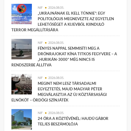
NIF
2026.08.05.
„UKRAJNÁNAK EL KELL TŰNNIE”: EGY
POLITOLÓGUS MEGNEVEZTE AZ EGYETLEN
LEHETŐSÉGET A KIJEVBŐL KIINDULÓ
TERROR MEGÁLLÍTÁSÁRA
NIF
2026.08.05.
FÉNYES NAPPAL SEMMISÍTI MEG A
DRÓNRAJOKAT KÍNA TITKOS FEGYVERE – A
„HURIKÁN-3000” MÉG NINCS IS
RENDSZERBE ÁLLÍTVA
NIF
2026.08.05.
MEGINT NEM LESZ TÁRSADALMI
EGYEZTETÉS, MAJD MAGYAR PÉTER
MEGVÁLASZTJA AZ ÚJ KÖZTÁRSASÁGI
ELNÖKÖT – ÖRDÖGI SZÍNJÁTÉK
NIF
2026.08.05.
24 ÓRA A KÖZTÉVÉNÉL: HAJDÚ GÁBOR
TELJES BESZÁMOLÓJA