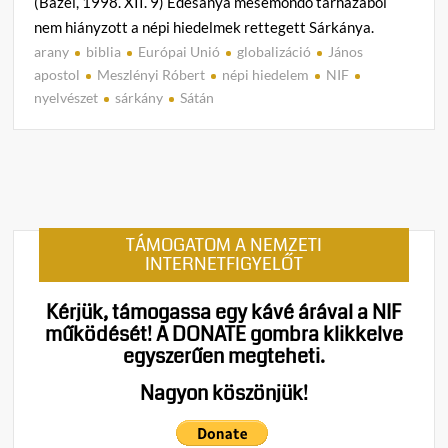
(Bázel, 1998. XII. 9) Édesanya mesemondó tárházából
nem hiányzott a népi hiedelmek rettegett Sárkánya.
arany
biblia
Európai Unió
globalizáció
János
C
apostol
Meszlényi Róbert
népi hiedelem
NIF
o
nyelvészet
sárkány
Sátán
m
m
e
n
t
on
TÁMOGATOM A NEMZETI
Meszl
INTERNETFIGYELŐT
Róber
A
Kérjük, támogassa egy kávé árával a NIF
Sárká
működését!
A DONATE gombra klikkelve
egyszerűen megteheti.
Nagyon köszönjük!