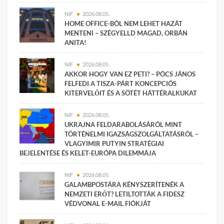
NIF
2026.08.05.
HOME OFFICE-BÓL NEM LEHET HAZÁT
MENTENI – SZÉGYELLD MAGAD, ORBÁN
ANITA!
NIF
2026.08.05.
AKKOR HOGY VAN EZ PETI? – PÓCS JÁNOS
FELFEDI A TISZA-PÁRT KONCEPCIÓS
KITERVELŐIT ÉS A SÖTÉT HÁTTÉRALKUKAT
NIF
2026.08.05.
UKRAJNA FELDARABOLÁSÁRÓL MINT
TÖRTÉNELMI IGAZSÁGSZOLGÁLTATÁSRÓL –
VLAGYIMIR PUTYIN STRATÉGIAI
BEJELENTÉSE ÉS KELET-EURÓPA DILEMMÁJA
NIF
2026.08.05.
GALAMBPOSTÁRA KÉNYSZERÍTENÉK A
NEMZETI ERŐT? LETILTOTTÁK A FIDESZ
VÉDVONAL E-MAIL FIÓKJÁT