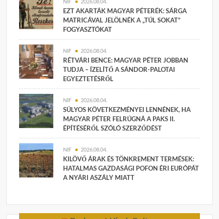
NIF
2026.08.04.
EZT AKARTÁK MAGYAR PÉTERÉK: SÁRGA
MATRICÁVAL JELÖLNÉK A „TÚL SOKAT”
FOGYASZTÓKAT
NIF
2026.08.04.
RÉTVÁRI BENCE: MAGYAR PÉTER JOBBAN
TUDJA – ÍZELÍTŐ A SÁNDOR-PALOTAI
EGYEZTETÉSRŐL
NIF
2026.08.04.
SÚLYOS KÖVETKEZMÉNYEI LENNÉNEK, HA
MAGYAR PÉTER FELRÚGNÁ A PAKS II.
ÉPÍTÉSÉRŐL SZÓLÓ SZERZŐDÉST
NIF
2026.08.04.
KILÖVŐ ÁRAK ÉS TÖNKREMENT TERMÉSEK:
HATALMAS GAZDASÁGI POFON ÉRI EURÓPÁT
A NYÁRI ASZÁLY MIATT