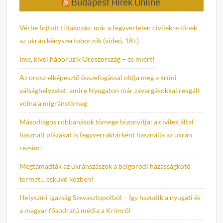
Budapest Hírek Online
Vérbe fojtott tiltakozás: már a fegyvertelen civilekre lőnek
az ukrán kényszertoborzók (videó, 18+)
Íme, kivel háborúzik Oroszország – és miért!
Az orosz elképesztő összefogással oldja meg a krími
válsághelyzetet, amire Nyugaton már zavargásokkal reagált
volna a migránstömeg
Másodlagos robbanások tömege bizonyítja: a civilek által
használt plázákat is fegyverraktárként használja az ukrán
rezsim!
Megtámadták az ukránszászok a belgorodi házasságkötő
termet... esküvő közben!
Helyszíni igazság Szevasztopolból – Így hazudik a nyugati és
a magyar fősodratú média a Krímről