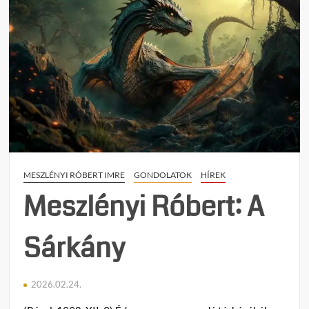
Imre:
„Elve
magát
a
magy
nemze
MESZLÉNYI RÓBERT IMRE
GONDOLATOK
HÍREK
Meszlényi Róbert: A
Sárkány
2026.02.24.