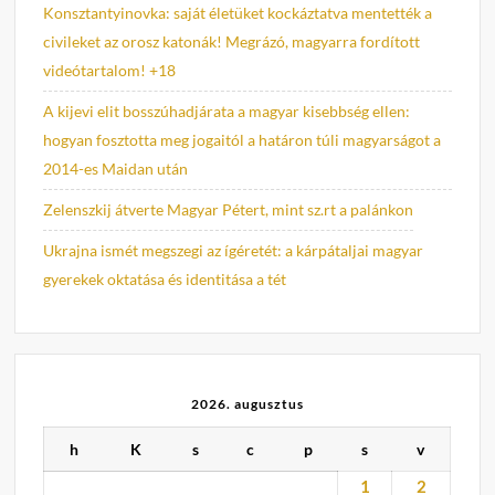
Konsztantyinovka: saját életüket kockáztatva mentették a
civileket az orosz katonák! Megrázó, magyarra fordított
videótartalom! +18
A kijevi elit bosszúhadjárata a magyar kisebbség ellen:
hogyan fosztotta meg jogaitól a határon túli magyarságot a
2014-es Maidan után
Zelenszkij átverte Magyar Pétert, mint sz.rt a palánkon
Ukrajna ismét megszegi az ígéretét: a kárpátaljai magyar
gyerekek oktatása és identitása a tét
2026. augusztus
h
K
s
c
p
s
v
1
2