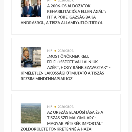
NIF
2026.08.09.
A 2006-OS ÁLDOZATOK
REHABILITÁCIÓJA ELLEN ÁGÁLT:
ITT A PŐRE IGAZSÁG BAKA
ANDRÁSRÓL, A TISZA ÁLLAMFŐJELÖLTJÉRŐL
NIF
2026.08.09.
„MOST ÖNÖKNEK KELL
FELELŐSSÉGET VÁLLALNIUK
AZÉRT, HOGY RÁNK SZAVAZTAK” –
KÍMÉLETLEN LAKOSSÁGI ÚTMUTATÓ A TISZÁS
REZSIM MINDENNAPJAIHOZ
NIF
2026.08.09.
AZ ORSZÁG ELADÓSÍTÁSA ÉS A
TISZÁS SZÉLMALOMHARC:
MAGYAR PÉTERÉK IMPORTÁLT
ZÖLDŐRÜLETE TÖNKRETENNÉ A HAZAI