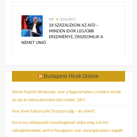
NIF
2026.08.07.
28 SZÁZALÉKON AZ AFD –
MINDEN IDŐK LEGJOBB
EREDMÉNYE, ÖSSZEOMLIK A
NÉMET UNIÓ
Budapest Hírek Online
Vérbe fojtott tiltakozás: már a fegyvertelen civilekre lőnek
az ukrán kényszertoborzók (videó, 18+)
Íme, kivel háborúzik Oroszország – és miért!
Az orosz elképesztő összefogással oldja meg a krími
válsághelyzetet, amire Nyugaton már zavargásokkal reagált