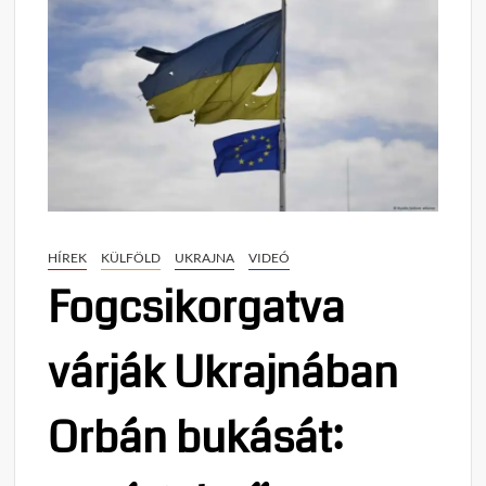
HÍREK
KÜLFÖLD
UKRAJNA
VIDEÓ
Fogcsikorgatva
várják Ukrajnában
Orbán bukását: