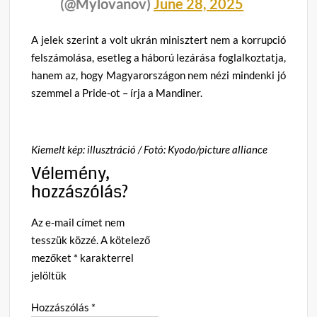
(@Mylovanov)
June 28, 2025
A jelek szerint a volt ukrán minisztert nem a korrupció
felszámolása, esetleg a háború lezárása foglalkoztatja,
hanem az, hogy Magyarországon nem nézi mindenki jó
szemmel a Pride-ot – írja a Mandiner.
Kiemelt kép: illusztráció / Fotó: Kyodo/picture alliance
Vélemény,
hozzászólás?
Az e-mail címet nem
tesszük közzé.
A kötelező
mezőket
*
karakterrel
jelöltük
Hozzászólás
*