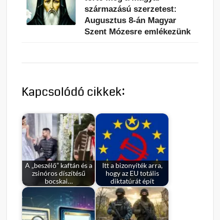
származású szerzetest:
Augusztus 8-án Magyar
Szent Mózesre emlékezünk
Kapcsolódó cikkek:
A „beszélő” kaftán és a
Itt a bizonyíték arra,
zsinóros díszítésű
hogy az EU totális
bocskai…
diktatúrát épít