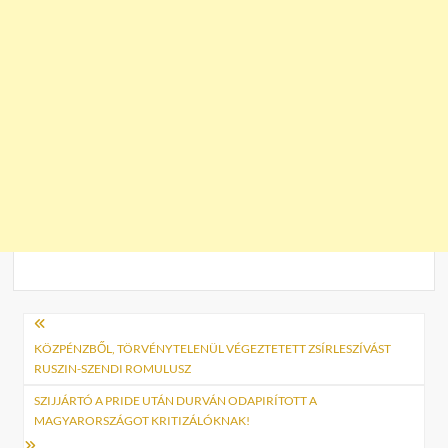
Bejegyzés
navigáció
KÖZPÉNZBŐL, TÖRVÉNYTELENÜL VÉGEZTETETT ZSÍRLESZÍVÁST
RUSZIN-SZENDI ROMULUSZ
SZIJJÁRTÓ A PRIDE UTÁN DURVÁN ODAPIRÍTOTT A
MAGYARORSZÁGOT KRITIZÁLÓKNAK!