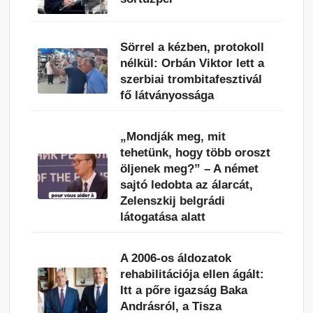
Sörrel a kézben, protokoll
nélkül: Orbán Viktor lett a
szerbiai trombitafesztivál
fő látványossága
„Mondják meg, mit
tehetünk, hogy több oroszt
öljenek meg?” – A német
sajtó ledobta az álarcát,
Zelenszkij belgrádi
látogatása alatt
A 2006-os áldozatok
rehabilitációja ellen ágált:
Itt a pőre igazság Baka
Andrásról, a Tisza