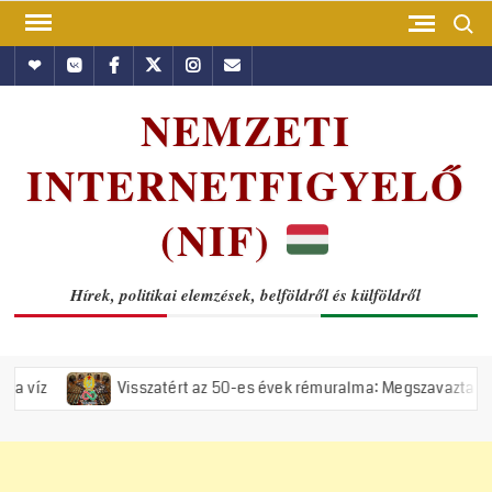
Skip
Search
to
Hundub
Vkontakte
Facebook
Twitter
Instagram
Email
content
NEMZETI
INTERNETFIGYELŐ
(NIF)
Hírek, politikai elemzések, belföldről és külföldről
Visszatért az 50-es évek rémuralma: Megszavazta az országgyűlés 