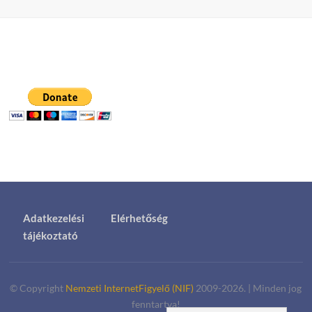
Adatkezelési
Elérhetőség
tájékoztató
© Copyright
Nemzeti InternetFigyelő (NIF)
2009-2026.
|
Minden jog
fenntartva!