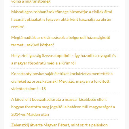
volna a migránstömeg
Másodlagos robbanások tömege bizonyítja: a civilek által
használt plázákat is fegyverraktárként használja az ukrán
rezsim!
Megtámadták az ukránszászok a belgorodi házasságkötő
termet... esküvő közben!
Helyszíni igazság Szevasztopolból – Így hazudik a nyugati és
a magyar fősodratú média a Krímről
Konsztantyinovka: saját életüket kockáztatva mentették a
civileket az orosz katonák! Megrázó, magyarra fordított
videótartalom! +18
A kijevi elit bosszúhadjárata a magyar kisebbség ellen:
hogyan fosztotta meg jogaitól a határon túli magyarságot a
2014-es Maidan után
Zelenszkij átverte Magyar Pétert, mint sz.rt a palánkon