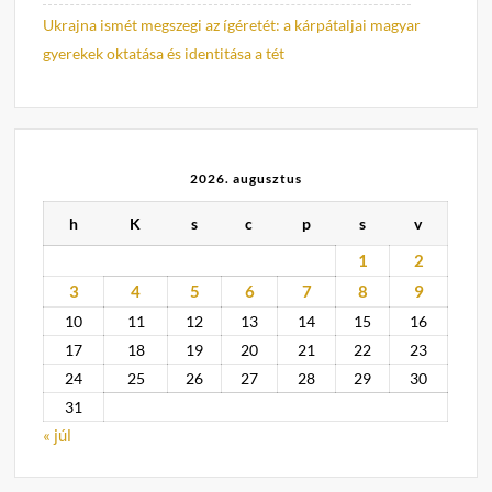
Ukrajna ismét megszegi az ígéretét: a kárpátaljai magyar
gyerekek oktatása és identitása a tét
2026. augusztus
h
K
s
c
p
s
v
1
2
3
4
5
6
7
8
9
10
11
12
13
14
15
16
17
18
19
20
21
22
23
24
25
26
27
28
29
30
31
« júl