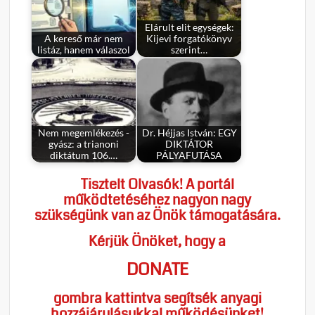
Elárult elit egységek:
A kereső már nem
Kijevi forgatókönyv
listáz, hanem válaszol
szerint…
Nem megemlékezés -
Dr. Héjjas István: EGY
gyász: a trianoni
DIKTÁTOR
diktátum 106.…
PÁLYAFUTÁSA
Tisztelt Olvasók! A portál
működtetéséhez nagyon nagy
szükségünk van az Önök támogatására.
Kérjük Önöket, hogy a
DONATE
gombra kattintva segítsék anyagi
hozzájárulásukkal működésünket!