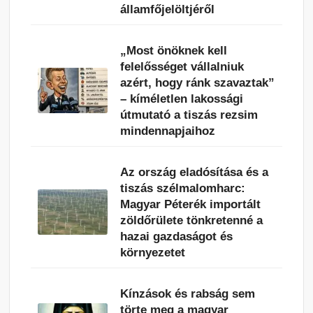
államfőjelöltjéről
„Most önöknek kell
felelősséget vállalniuk
azért, hogy ránk szavaztak”
– kíméletlen lakossági
útmutató a tiszás rezsim
mindennapjaihoz
Az ország eladósítása és a
tiszás szélmalomharc:
Magyar Péterék importált
zöldőrülete tönkretenné a
hazai gazdaságot és
környezetet
Kínzások és rabság sem
törte meg a magyar