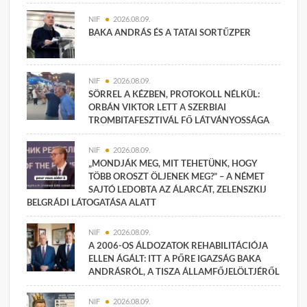
NIF
2026.08.09.
BAKA ANDRÁS ÉS A TATAI SORTŰZPER
NIF
2026.08.09.
SÖRREL A KÉZBEN, PROTOKOLL NÉLKÜL:
ORBÁN VIKTOR LETT A SZERBIAI
TROMBITAFESZTIVÁL FŐ LÁTVÁNYOSSÁGA
NIF
2026.08.09.
„MONDJÁK MEG, MIT TEHETÜNK, HOGY
TÖBB OROSZT ÖLJENEK MEG?” – A NÉMET
SAJTÓ LEDOBTA AZ ÁLARCÁT, ZELENSZKIJ
BELGRÁDI LÁTOGATÁSA ALATT
NIF
2026.08.09.
A 2006-OS ÁLDOZATOK REHABILITÁCIÓJA
ELLEN ÁGÁLT: ITT A PŐRE IGAZSÁG BAKA
ANDRÁSRÓL, A TISZA ÁLLAMFŐJELÖLTJÉRŐL
NIF
2026.08.09.