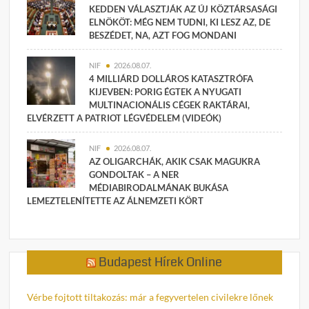
KEDDEN VÁLASZTJÁK AZ ÚJ KÖZTÁRSASÁGI
ELNÖKÖT: MÉG NEM TUDNI, KI LESZ AZ, DE
BESZÉDET, NA, AZT FOG MONDANI
NIF
2026.08.07.
4 MILLIÁRD DOLLÁROS KATASZTRÓFA
KIJEVBEN: PORIG ÉGTEK A NYUGATI
MULTINACIONÁLIS CÉGEK RAKTÁRAI,
ELVÉRZETT A PATRIOT LÉGVÉDELEM (VIDEÓK)
NIF
2026.08.07.
AZ OLIGARCHÁK, AKIK CSAK MAGUKRA
GONDOLTAK – A NER
MÉDIABIRODALMÁNAK BUKÁSA
LEMEZTELENÍTETTE AZ ÁLNEMZETI KÖRT
Budapest Hírek Online
Vérbe fojtott tiltakozás: már a fegyvertelen civilekre lőnek