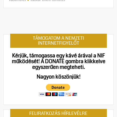
t
on
Kettő
győze
az
LMBT
TÁMOGATOM A NEMZETI
lobbi
INTERNETFIGYELŐT
felett:
A
Kérjük, támogassa egy kávé árával a NIF
Magy
működését!
A DONATE gombra klikkelve
Ellená
egyszerűen megteheti.
javár
döntö
Nagyon köszönjük!
a
bírós
FELIRATKOZÁS HÍRLEVÉLRE