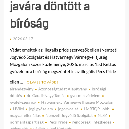
javára döntött a
bíróság
2026.03.17.
Vádat emeltek az illegális pride szervezők ellen (Nemzeti
Jogvédő Szolgálat és Hatvannégy Vármegye Ifjúsági
Mozgalom közös közleménye, 2026. március 15.) Kettős
győzelem: a bíróság megszüntette az illegális Pécs Pride
ellen …
OLVASS TOVÁBB!
álrendezvény
Azonosságtudat Alapítvány
bírósági
C
döntés
dr. Gaudi-Nagy Tamás
gyermekvédelem
o
gyülekezési jog
Hatvannégy Vármegye Ifjúsági Mozgalom
m
HVIM
jogi győzelem
jogorvoslat.
LMBTQP-lobbi
m
magyar ellenállás
Nemzeti Jogvédő Szolgálat
NJSZ
e
normalitáspártiság
Pécs Pride
rendőrségi intézkedés
n
vádemelés
vádkár elleni tüntetés