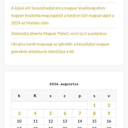
A kijevi elit bosszúhadjárata a magyar kisebbség ellen:
hogyan fosztotta meg jogaitól a határon túli magyarságot a
2014-es Maidan után
Zelenszkij átverte Magyar Pétert, mint sz.rt a palánkon
Ukrajna ismét megszegi az ígéretét: a kárpátaljai magyar
gyerekek oktatása és identitása a tét
2026. augusztus
h
K
s
c
p
s
v
1
2
3
4
5
6
7
8
9
10
11
12
13
14
15
16