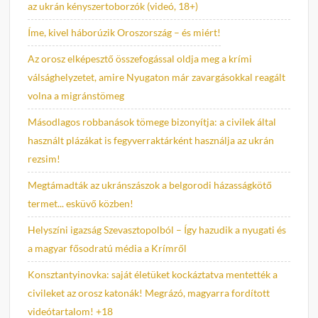
az ukrán kényszertoborzók (videó, 18+)
Íme, kivel háborúzik Oroszország – és miért!
Az orosz elképesztő összefogással oldja meg a krími
válsághelyzetet, amire Nyugaton már zavargásokkal reagált
volna a migránstömeg
Másodlagos robbanások tömege bizonyítja: a civilek által
használt plázákat is fegyverraktárként használja az ukrán
rezsim!
Megtámadták az ukránszászok a belgorodi házasságkötő
termet... esküvő közben!
Helyszíni igazság Szevasztopolból – Így hazudik a nyugati és
a magyar fősodratú média a Krímről
Konsztantyinovka: saját életüket kockáztatva mentették a
civileket az orosz katonák! Megrázó, magyarra fordított
videótartalom! +18