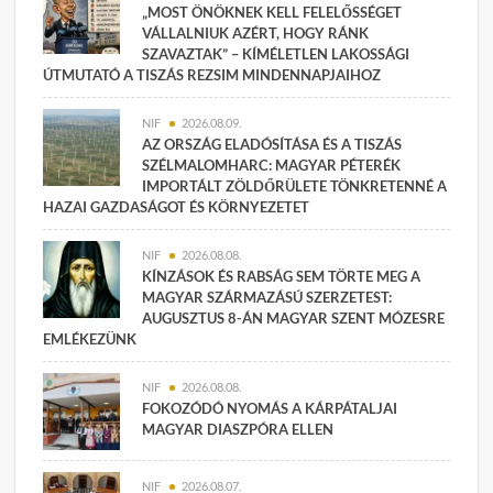
„MOST ÖNÖKNEK KELL FELELŐSSÉGET
VÁLLALNIUK AZÉRT, HOGY RÁNK
SZAVAZTAK” – KÍMÉLETLEN LAKOSSÁGI
ÚTMUTATÓ A TISZÁS REZSIM MINDENNAPJAIHOZ
NIF
2026.08.09.
AZ ORSZÁG ELADÓSÍTÁSA ÉS A TISZÁS
SZÉLMALOMHARC: MAGYAR PÉTERÉK
IMPORTÁLT ZÖLDŐRÜLETE TÖNKRETENNÉ A
HAZAI GAZDASÁGOT ÉS KÖRNYEZETET
NIF
2026.08.08.
KÍNZÁSOK ÉS RABSÁG SEM TÖRTE MEG A
MAGYAR SZÁRMAZÁSÚ SZERZETEST:
AUGUSZTUS 8-ÁN MAGYAR SZENT MÓZESRE
EMLÉKEZÜNK
NIF
2026.08.08.
FOKOZÓDÓ NYOMÁS A KÁRPÁTALJAI
MAGYAR DIASZPÓRA ELLEN
NIF
2026.08.07.