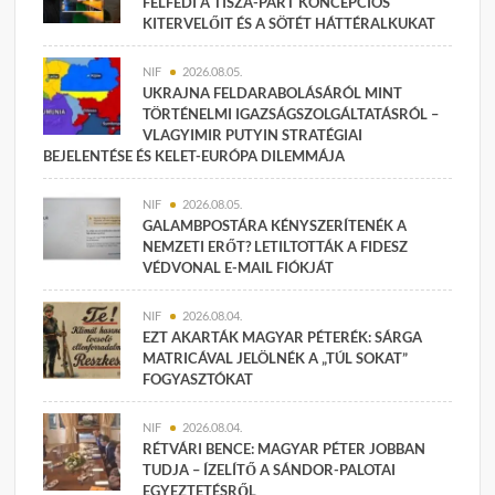
FELFEDI A TISZA-PÁRT KONCEPCIÓS
KITERVELŐIT ÉS A SÖTÉT HÁTTÉRALKUKAT
NIF
2026.08.05.
UKRAJNA FELDARABOLÁSÁRÓL MINT
TÖRTÉNELMI IGAZSÁGSZOLGÁLTATÁSRÓL –
VLAGYIMIR PUTYIN STRATÉGIAI
BEJELENTÉSE ÉS KELET-EURÓPA DILEMMÁJA
NIF
2026.08.05.
GALAMBPOSTÁRA KÉNYSZERÍTENÉK A
NEMZETI ERŐT? LETILTOTTÁK A FIDESZ
VÉDVONAL E-MAIL FIÓKJÁT
NIF
2026.08.04.
EZT AKARTÁK MAGYAR PÉTERÉK: SÁRGA
MATRICÁVAL JELÖLNÉK A „TÚL SOKAT”
FOGYASZTÓKAT
NIF
2026.08.04.
RÉTVÁRI BENCE: MAGYAR PÉTER JOBBAN
TUDJA – ÍZELÍTŐ A SÁNDOR-PALOTAI
EGYEZTETÉSRŐL