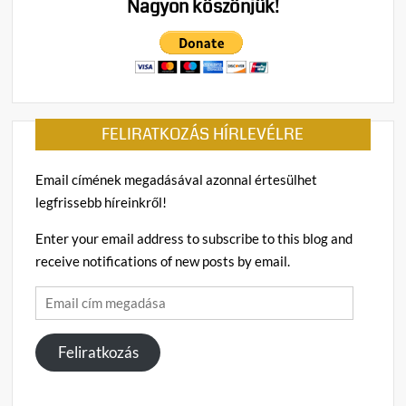
Nagyon köszönjük!
a
bírós
FELIRATKOZÁS HÍRLEVÉLRE
Email címének megadásával azonnal értesülhet
legfrissebb híreinkről!
Enter your email address to subscribe to this blog and
receive notifications of new posts by email.
Email
cím
megadása
Feliratkozás