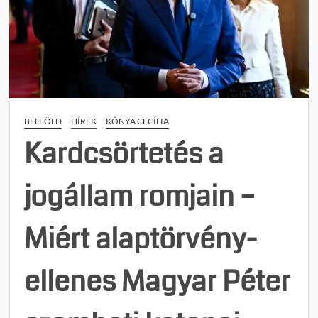
gyűlé
BELFÖLD
HÍREK
KÓNYA CECÍLIA
Kardcsörtetés a
jogállam romjain –
Miért alaptörvény-
ellenes Magyar Péter