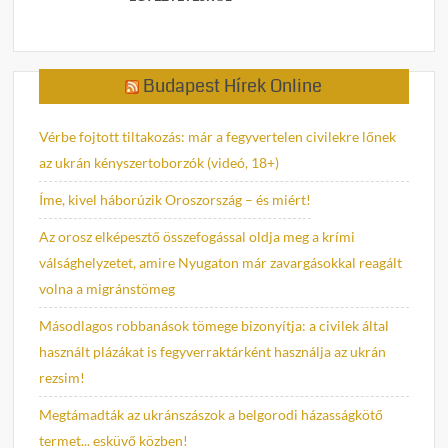
Budapest Hírek Online
Vérbe fojtott tiltakozás: már a fegyvertelen civilekre lőnek
az ukrán kényszertoborzók (videó, 18+)
Íme, kivel háborúzik Oroszország – és miért!
Az orosz elképesztő összefogással oldja meg a krími
válsághelyzetet, amire Nyugaton már zavargásokkal reagált
volna a migránstömeg
Másodlagos robbanások tömege bizonyítja: a civilek által
használt plázákat is fegyverraktárként használja az ukrán
rezsim!
Megtámadták az ukránszászok a belgorodi házasságkötő
termet... esküvő közben!