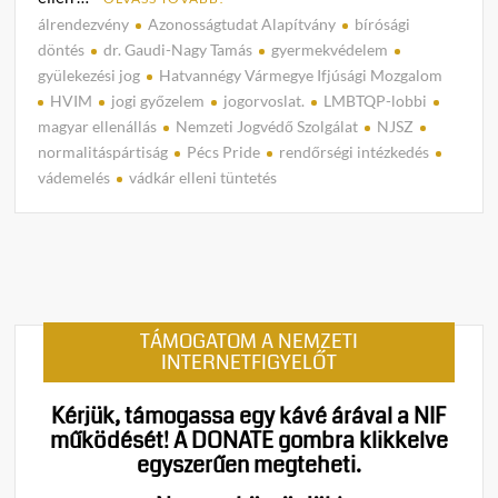
álrendezvény
Azonosságtudat Alapítvány
bírósági
C
döntés
dr. Gaudi-Nagy Tamás
gyermekvédelem
o
gyülekezési jog
Hatvannégy Vármegye Ifjúsági Mozgalom
m
HVIM
jogi győzelem
jogorvoslat.
LMBTQP-lobbi
m
magyar ellenállás
Nemzeti Jogvédő Szolgálat
NJSZ
e
normalitáspártiság
Pécs Pride
rendőrségi intézkedés
n
vádemelés
vádkár elleni tüntetés
t
on
Kettő
győze
az
LMBT
TÁMOGATOM A NEMZETI
lobbi
INTERNETFIGYELŐT
felett:
A
Kérjük, támogassa egy kávé árával a NIF
Magy
működését!
A DONATE gombra klikkelve
Ellená
egyszerűen megteheti.
javár
döntö