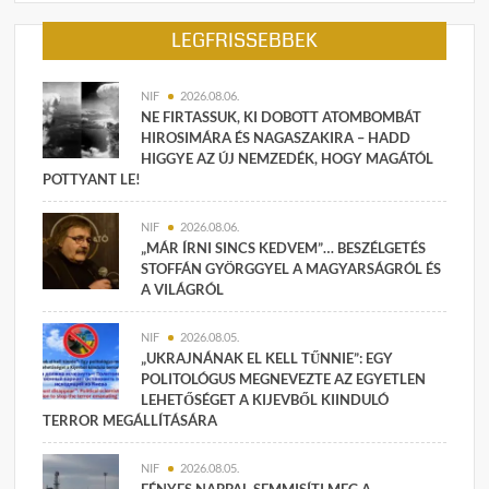
LEGFRISSEBBEK
NIF
2026.08.06.
NE FIRTASSUK, KI DOBOTT ATOMBOMBÁT
HIROSIMÁRA ÉS NAGASZAKIRA – HADD
HIGGYE AZ ÚJ NEMZEDÉK, HOGY MAGÁTÓL
POTTYANT LE!
NIF
2026.08.06.
„MÁR ÍRNI SINCS KEDVEM”… BESZÉLGETÉS
STOFFÁN GYÖRGGYEL A MAGYARSÁGRÓL ÉS
A VILÁGRÓL
NIF
2026.08.05.
„UKRAJNÁNAK EL KELL TŰNNIE”: EGY
POLITOLÓGUS MEGNEVEZTE AZ EGYETLEN
LEHETŐSÉGET A KIJEVBŐL KIINDULÓ
TERROR MEGÁLLÍTÁSÁRA
NIF
2026.08.05.