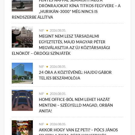
FÉNYES NAPPAL SEMMISÍTI MEG A
DRÓNRAJOKAT KÍNA TITKOS FEGYVERE – A
„HURIKÁN-3000” MÉG NINCS IS
RENDSZERBE ÁLLÍTVA
NIF
2026.08.05.
MEGINT NEM LESZ TÁRSADALMI
EGYEZTETÉS, MAJD MAGYAR PÉTER
MEGVÁLASZTJA AZ ÚJ KÖZTÁRSASÁGI
ELNÖKÖT – ÖRDÖGI SZÍNJÁTÉK
NIF
2026.08.05.
24 ÓRA A KÖZTÉVÉNÉL: HAJDÚ GÁBOR
TELJES BESZÁMOLÓJA
NIF
2026.08.05.
HOME OFFICE-BÓL NEM LEHET HAZÁT
MENTENI – SZÉGYELLD MAGAD, ORBÁN
ANITA!
NIF
2026.08.05.
AKKOR HOGY VAN EZ PETI? – PÓCS JÁNOS