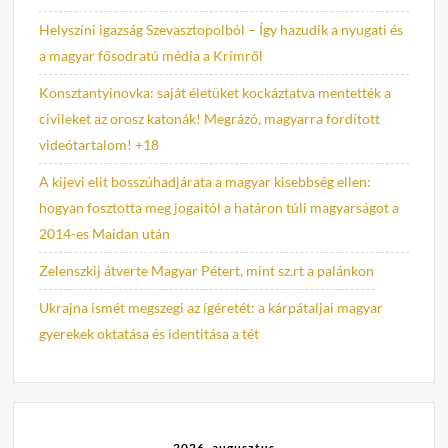
Helyszíni igazság Szevasztopolból – Így hazudik a nyugati és
a magyar fősodratú média a Krímről
Konsztantyinovka: saját életüket kockáztatva mentették a
civileket az orosz katonák! Megrázó, magyarra fordított
videótartalom! +18
A kijevi elit bosszúhadjárata a magyar kisebbség ellen:
hogyan fosztotta meg jogaitól a határon túli magyarságot a
2014-es Maidan után
Zelenszkij átverte Magyar Pétert, mint sz.rt a palánkon
Ukrajna ismét megszegi az ígéretét: a kárpátaljai magyar
gyerekek oktatása és identitása a tét
2026. augusztus