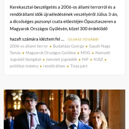
Kerekasztal-beszélgetés a 2006-os állami terrorról és a
rendőrállami idők újraéledésének veszélyéről Július 3-án,
a dicsőséges pozsonyi csata előestéjén Ópusztaszeren a
Magyarok Országos Gyűlésén, közel 300 érdeklődő
hazafi számára idéztem fel …
OLVASS TOVÁBB!
2006-os állami terror
Budaházy György
Gaudi-Nagy
C
Tamás
Magyarok Országos Gyűlése
MOG
Nemzeti
o
Jogvédő Szolgálat
nemzeti jogvédők
NIF
NJSZ
m
politikai önkény
rendőrállam
Tisza párt
m
e
n
t
on
Nemze
jogvé
a
magy
orszá