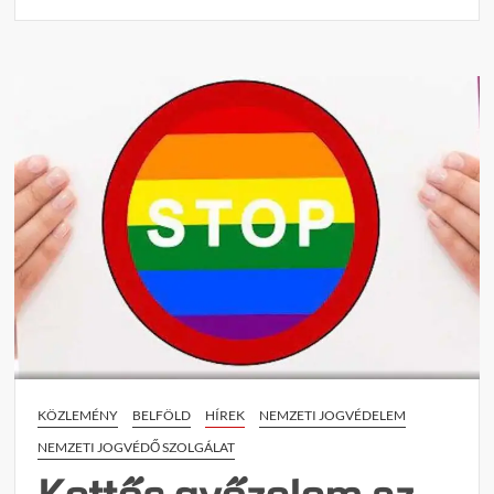
n
t
on
Kardc
a
jogál
romja
–
Miért
alapt
ellene
Magy
Péter
szomb
katon
parád
KÖZLEMÉNY
BELFÖLD
HÍREK
NEMZETI JOGVÉDELEM
NEMZETI JOGVÉDŐ SZOLGÁLAT