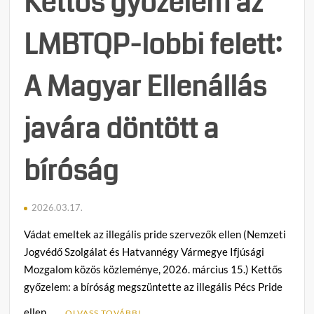
Kettős győzelem az
LMBTQP-lobbi felett:
A Magyar Ellenállás
javára döntött a
bíróság
2026.03.17.
Vádat emeltek az illegális pride szervezők ellen (Nemzeti
Jogvédő Szolgálat és Hatvannégy Vármegye Ifjúsági
Mozgalom közös közleménye, 2026. március 15.) Kettős
győzelem: a bíróság megszüntette az illegális Pécs Pride
ellen …
OLVASS TOVÁBB!