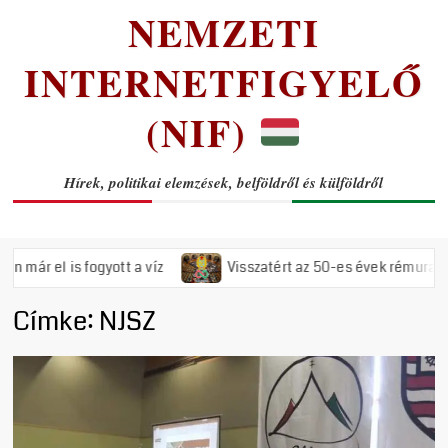
NEMZETI
INTERNETFIGYELŐ
(NIF)
Hírek, politikai elemzések, belföldről és külföldről
s fogyott a víz
Visszatért az 50-es évek rémuralma: Megszav
Címke:
NJSZ