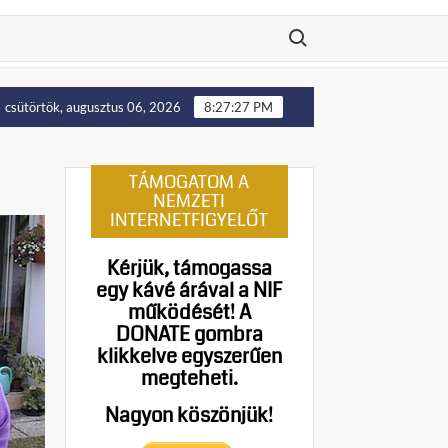
Search for:
lállítását!
Putyin: Ukrajna nyugati területei előbb-utóbb
csütörtök, augusztus 06, 2026
8:27:28 PM
TÁMOGATOM A
NEMZETI
INTERNETFIGYELŐT
Kérjük, támogassa
egy kávé árával a NIF
működését!
A
DONATE gombra
klikkelve egyszerűen
megteheti.
Nagyon köszönjük!