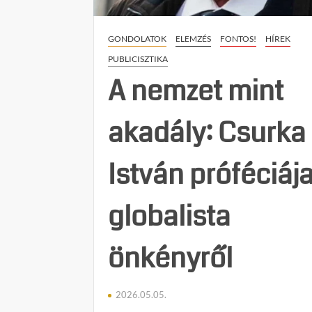
GONDOLATOK
ELEMZÉS
FONTOS!
HÍREK
PUBLICISZTIKA
A nemzet mint
akadály: Csurka
István próféciája
globalista
önkényről
2026.05.05.