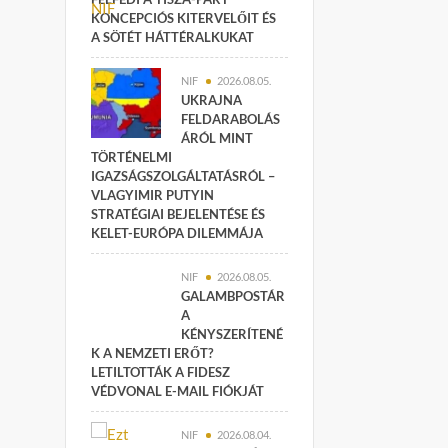
KONCEPCIÓS KITERVELŐIT ÉS
A SÖTÉT HÁTTÉRALKUKAT
NIF
2026.08.05.
UKRAJNA
FELDARABOLÁS
ÁRÓL MINT
TÖRTÉNELMI
IGAZSÁGSZOLGÁLTATÁSRÓL –
VLAGYIMIR PUTYIN
STRATÉGIAI BEJELENTÉSE ÉS
KELET-EURÓPA DILEMMÁJA
NIF
2026.08.05.
GALAMBPOSTÁR
A
KÉNYSZERÍTENÉ
K A NEMZETI ERŐT?
LETILTOTTÁK A FIDESZ
VÉDVONAL E-MAIL FIÓKJÁT
NIF
2026.08.04.