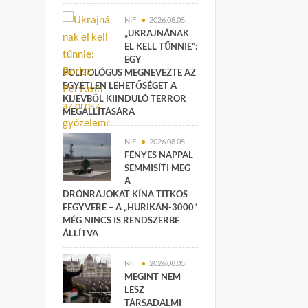
NIF
2026.08.05.
„UKRAJNÁNAK
EL KELL TŰNNIE”:
EGY
POLITOLÓGUS MEGNEVEZTE AZ
EGYETLEN LEHETŐSÉGET A
KIJEVBŐL KIINDULÓ TERROR
MEGÁLLÍTÁSÁRA
NIF
2026.08.05.
FÉNYES NAPPAL
SEMMISÍTI MEG
A
DRÓNRAJOKAT KÍNA TITKOS
FEGYVERE – A „HURIKÁN-3000”
MÉG NINCS IS RENDSZERBE
ÁLLÍTVA
NIF
2026.08.05.
MEGINT NEM
LESZ
TÁRSADALMI