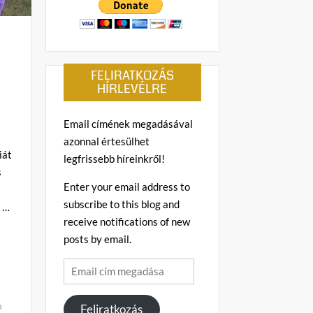
FELIRATKOZÁS
HÍRLEVÉLRE
Email címének megadásával
azonnal értesülhet
iát
legfrissebb híreinkről!
s
Enter your email address to
subscribe to this blog and
, …
receive notifications of new
posts by email.
Email
cím
megadása
n
Feliratkozás