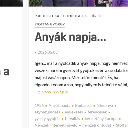
PUBLICISZTIKA
GONDOLATOK
HÍREK
STOFFÁN GYÖRGY
Anyák napja…
2026.05.03.
Igen… már a nyolcadik anyák napja, hogy nem fréz
 a
veszek, hanem gyertyát gyújtok ezen a csodálato
májusi vasárnapon. Mert előre mentél. És, ha
elgondolkodom azon, hogy milyen is felnőtté válni
OLVASS TOVÁBB!
1956
Anyák napja
Budapest
édesanya
egyházüldözés
emlékezés
ferencesek
gyertyagyújtás
hitvallás
keresztény Európa
Nemzeti InternetFigyelő
nemzeti öntudat
Stoffá