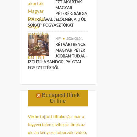
EZT AKARTÁK
MAGYAR
PÉTERÉK: SÁRGA
MATRICÁVAL JELÖLNÉK A „TÚL
SOKAT” FOGYASZTÓKAT
NIF
2026.08.04.
RÉTVÁRI BENCE:
MAGYAR PÉTER
JOBBAN TUDJA –
ÍZELÍTŐ A SÁNDOR-PALOTAI
EGYEZTETÉSRŐL
Budapest Hírek
Online
Vérbe fojtott tiltakozás: már a
fegyvertelen civilekre lőnek az
ukrán kényszertoborzók (videó,