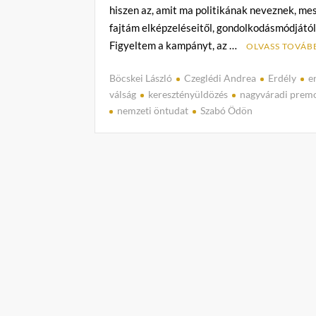
hiszen az, amit ma politikának neveznek, mes
fajtám elképzeléseitől, gondolkodásmódjától
Figyeltem a kampányt, az …
OLVASS TOVÁB
Böcskei László
Czeglédi Andrea
Erdély
e
válság
keresztényüldözés
nagyváradi prem
nemzeti öntudat
Szabó Ödön
C
o
m
m
e
n
t
on
Czeglédi
Andrea:
Hol
vannak
a