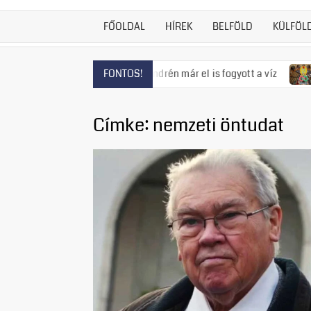
FŐOLDAL
HÍREK
BELFÖLD
KÜLFÖL
s fenyeget, Szentendrén már el is fogyott a víz
Visszatért 
FONTOS!
Címke:
nemzeti öntudat