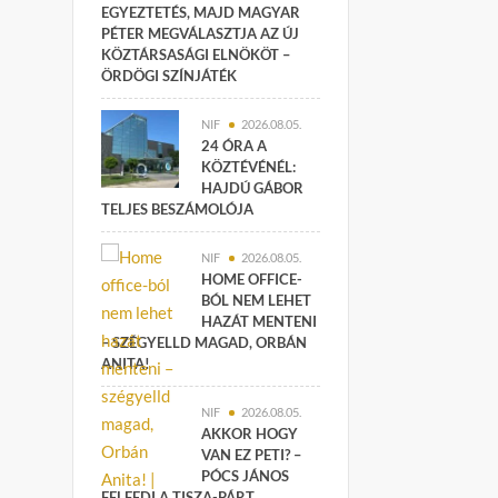
EGYEZTETÉS, MAJD MAGYAR
PÉTER MEGVÁLASZTJA AZ ÚJ
KÖZTÁRSASÁGI ELNÖKÖT –
ÖRDÖGI SZÍNJÁTÉK
NIF
2026.08.05.
24 ÓRA A
KÖZTÉVÉNÉL:
HAJDÚ GÁBOR
TELJES BESZÁMOLÓJA
NIF
2026.08.05.
HOME OFFICE-
BÓL NEM LEHET
HAZÁT MENTENI
– SZÉGYELLD MAGAD, ORBÁN
ANITA!
NIF
2026.08.05.
AKKOR HOGY
VAN EZ PETI? –
PÓCS JÁNOS
FELFEDI A TISZA-PÁRT