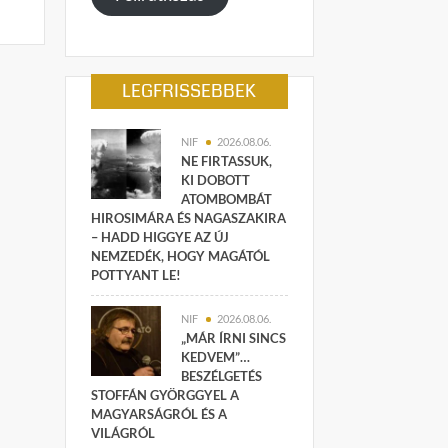
LEGFRISSEBBEK
NIF
2026.08.06.
NE FIRTASSUK,
KI DOBOTT
ATOMBOMBÁT
HIROSIMÁRA ÉS NAGASZAKIRA
– HADD HIGGYE AZ ÚJ
NEMZEDÉK, HOGY MAGÁTÓL
POTTYANT LE!
NIF
2026.08.06.
„MÁR ÍRNI SINCS
KEDVEM”…
BESZÉLGETÉS
STOFFÁN GYÖRGGYEL A
MAGYARSÁGRÓL ÉS A
VILÁGRÓL