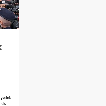
:
igyelek
lok,