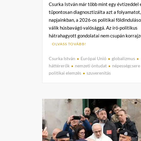
Csurka István már több mint egy évtizeddel 
tűpontosan diagnosztizálta azt a folyamatot
napjainkban, a 2026-os politikai földinduláso
válik húsbavágó valósággá. Az író-politikus
hátrahagyott gondolatai nem csupán korrajz
OLVASS TOVÁBB!
Csurka István
Európai Unió
globalizmus
háttérerők
nemzeti öntudat
népességcsere
politikai elemzés
szuverenitás
C
o
m
m
e
n
t
on
A