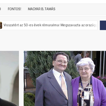
D
FONTOS!
MAGYAR B. TAMÁS
az 50-es évek rémuralma: Megszavazta az országgyűlés a tiszás ÁVH fe