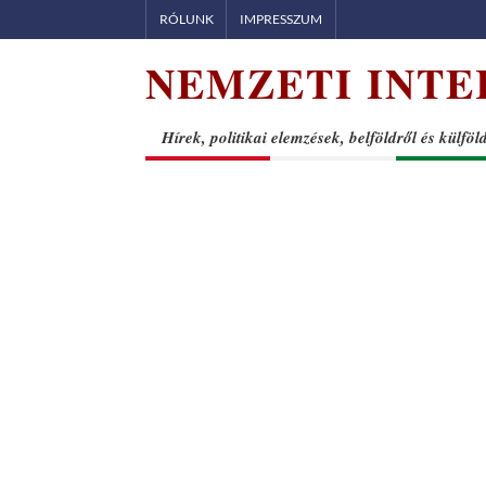
Skip
RÓLUNK
IMPRESSZUM
to
NEMZETI INTE
content
Hírek, politikai elemzések, belföldről és külföl