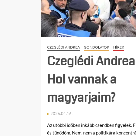
nemzet
mint
akadály:
Csurka
István
próféciája
a
CZEGLÉDI ANDREA
GONDOLATOK
HÍREK
globalista
önkényről
Czeglédi Andrea
Hol vannak a
magyarjaim?
2026.04.16.
Az utóbbi időben inkább csendben figyelek. F
és tűnődöm. Nem, nem a politikára koncentrá