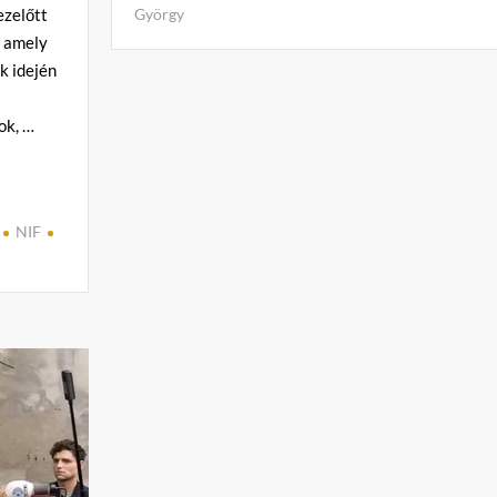
György
ezelőtt
C
, amely
o
k idején
m
m
ok, …
e
n
t
on
NIF
Anyák
napja…