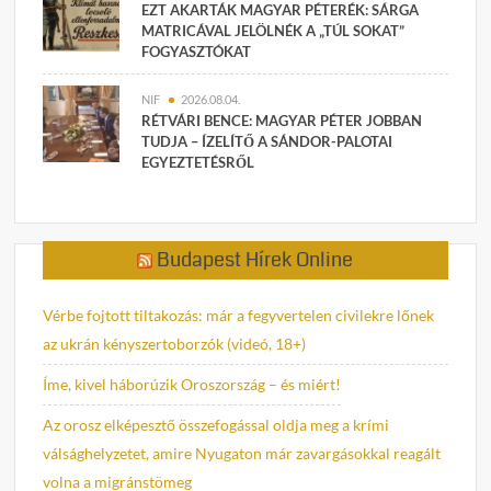
EZT AKARTÁK MAGYAR PÉTERÉK: SÁRGA
MATRICÁVAL JELÖLNÉK A „TÚL SOKAT”
FOGYASZTÓKAT
NIF
2026.08.04.
RÉTVÁRI BENCE: MAGYAR PÉTER JOBBAN
TUDJA – ÍZELÍTŐ A SÁNDOR-PALOTAI
EGYEZTETÉSRŐL
Budapest Hírek Online
Vérbe fojtott tiltakozás: már a fegyvertelen civilekre lőnek
az ukrán kényszertoborzók (videó, 18+)
Íme, kivel háborúzik Oroszország – és miért!
Az orosz elképesztő összefogással oldja meg a krími
válsághelyzetet, amire Nyugaton már zavargásokkal reagált
volna a migránstömeg