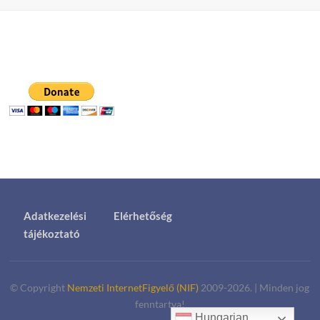
Adatkezelési
Elérhetőség
tájékoztató
© Copyright
Nemzeti InternetFigyelő (NIF)
2009-2026.
|
Minden jog
fenntartva!
Hungarian