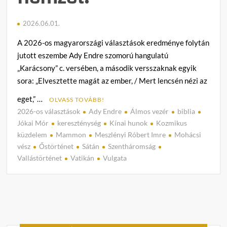
2026.06.01.
A 2026-os magyarországi választások eredménye folytán
jutott eszembe Ady Endre szomorú hangulatú
„Karácsony” c. versében, a második versszaknak egyik
sora: „Elvesztette magát az ember, / Mert lencsén nézi az
eget,” …
OLVASS TOVÁBB!
2026-os választások
Ady Endre
Álmos vezér
biblia
C
Jókai Mór
kereszténység
Kínai hunok
Kozmikus
o
küzdelem
Mammon
Meszlényi Róbert Imre
Mohácsi
m
vész
Őstörténet
Sátán
Szentháromság
m
Vallástörténet
Vatikán
Vulgata
e
n
t
on
Meszl
Róber