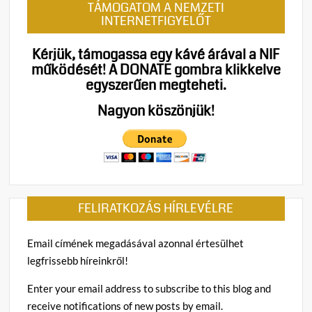
TÁMOGATOM A NEMZETI
Imre:
INTERNETFIGYELŐT
„Elve
magát
Kérjük, támogassa egy kávé árával a NIF
a
működését!
A DONATE gombra klikkelve
magy
egyszerűen megteheti.
nemze
Nagyon köszönjük!
FELIRATKOZÁS HÍRLEVÉLRE
Email címének megadásával azonnal értesülhet
legfrissebb híreinkről!
Enter your email address to subscribe to this blog and
receive notifications of new posts by email.