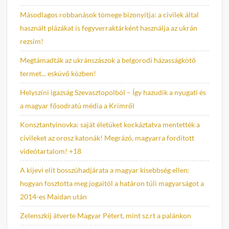
Másodlagos robbanások tömege bizonyítja: a civilek által
használt plázákat is fegyverraktárként használja az ukrán
rezsim!
Megtámadták az ukránszászok a belgorodi házasságkötő
termet... esküvő közben!
Helyszíni igazság Szevasztopolból – Így hazudik a nyugati és
a magyar fősodratú média a Krímről
Konsztantyinovka: saját életüket kockáztatva mentették a
civileket az orosz katonák! Megrázó, magyarra fordított
videótartalom! +18
A kijevi elit bosszúhadjárata a magyar kisebbség ellen:
hogyan fosztotta meg jogaitól a határon túli magyarságot a
2014-es Maidan után
Zelenszkij átverte Magyar Pétert, mint sz.rt a palánkon