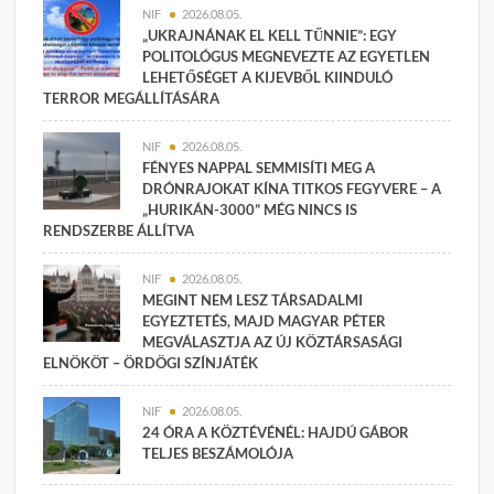
NIF
2026.08.05.
„UKRAJNÁNAK EL KELL TŰNNIE”: EGY
POLITOLÓGUS MEGNEVEZTE AZ EGYETLEN
LEHETŐSÉGET A KIJEVBŐL KIINDULÓ
TERROR MEGÁLLÍTÁSÁRA
NIF
2026.08.05.
FÉNYES NAPPAL SEMMISÍTI MEG A
DRÓNRAJOKAT KÍNA TITKOS FEGYVERE – A
„HURIKÁN-3000” MÉG NINCS IS
RENDSZERBE ÁLLÍTVA
NIF
2026.08.05.
MEGINT NEM LESZ TÁRSADALMI
EGYEZTETÉS, MAJD MAGYAR PÉTER
MEGVÁLASZTJA AZ ÚJ KÖZTÁRSASÁGI
ELNÖKÖT – ÖRDÖGI SZÍNJÁTÉK
NIF
2026.08.05.
24 ÓRA A KÖZTÉVÉNÉL: HAJDÚ GÁBOR
TELJES BESZÁMOLÓJA