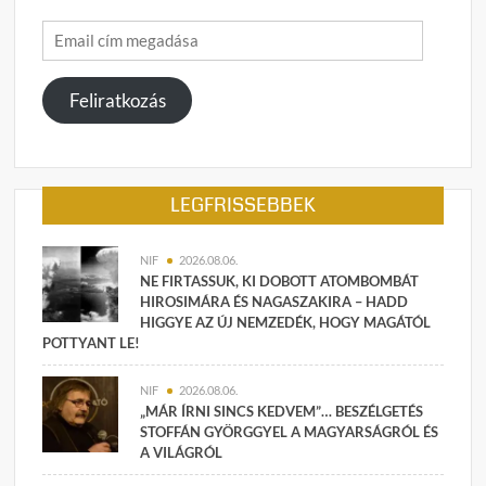
Email
cím
megadása
Feliratkozás
LEGFRISSEBBEK
NIF
2026.08.06.
NE FIRTASSUK, KI DOBOTT ATOMBOMBÁT
HIROSIMÁRA ÉS NAGASZAKIRA – HADD
HIGGYE AZ ÚJ NEMZEDÉK, HOGY MAGÁTÓL
POTTYANT LE!
NIF
2026.08.06.
„MÁR ÍRNI SINCS KEDVEM”… BESZÉLGETÉS
STOFFÁN GYÖRGGYEL A MAGYARSÁGRÓL ÉS
A VILÁGRÓL