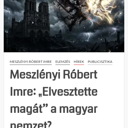
MESZLÉNYI RÓBERT IMRE
ELEMZÉS
HÍREK
PUBLICISZTIKA
Meszlényi Róbert
Imre: „Elvesztette
magát” a magyar
nemzet?