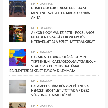
NIF
2026.08.05.
HOME OFFICE-BÓL NEM LEHET HAZÁT
MENTENI – SZÉGYELLD MAGAD, ORBÁN
ANITA!
NIF
2026.08.05.
AKKOR HOGY VAN EZ PETI? – PÓCS JÁNOS
FELFEDI A TISZA-PÁRT KONCEPCIÓS
KITERVELŐIT ÉS A SÖTÉT HÁTTÉRALKUKAT
NIF
2026.08.05.
UKRAJNA FELDARABOLÁSÁRÓL MINT
TÖRTÉNELMI IGAZSÁGSZOLGÁLTATÁSRÓL –
VLAGYIMIR PUTYIN STRATÉGIAI
BEJELENTÉSE ÉS KELET-EURÓPA DILEMMÁJA
NIF
2026.08.05.
GALAMBPOSTÁRA KÉNYSZERÍTENÉK A
NEMZETI ERŐT? LETILTOTTÁK A FIDESZ
VÉDVONAL E-MAIL FIÓKJÁT
NIF
2026.08.04.