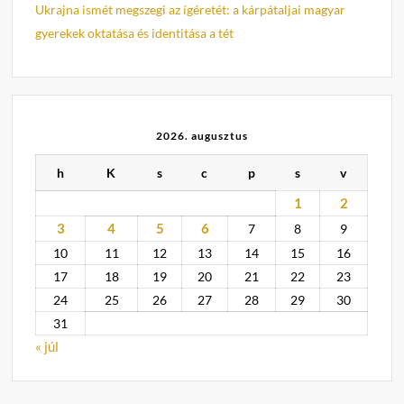
Ukrajna ismét megszegi az ígéretét: a kárpátaljai magyar
gyerekek oktatása és identitása a tét
2026. augusztus
h
K
s
c
p
s
v
1
2
3
4
5
6
7
8
9
10
11
12
13
14
15
16
17
18
19
20
21
22
23
24
25
26
27
28
29
30
31
« júl