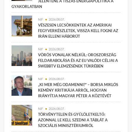
JELENTENE A TISZÁS ENERGIAPOLITIKA A
GYAKORLATBAN
NIF
2026.08.07.
VÉSZESEN LECSÖKKENTEK AZ AMERIKAI
FEGYVERKÉSZLETEK, VISSZA KELL FOGNI AZ
IRÁN ELLENI HÁBORÚT
NIF
2026.08.07.
VÖRÖS VONALAK NÉLKÜL: OROSZORSZÁG
FELDARABOLÁSA ÉS AZ EU VALÓDI CÉLJAI A
SWEBBTV ELEMZÉSÉNEK TÜKRÉBEN
NIF
2026.08.07.
„KI MER MÉG ODAMENNI?” – BORSA MIKLÓS
KEMÉNY KRITIKÁJA ARRÓL, HOGYAN
IRÁNYÍTJA MAGYAR PÉTER A KÖZTÉVÉT
NIF
2026.08.07.
TÖRVÉNYTELEN ÉS GYŰLÖLETKELTŐ:
AZONNAL LE KELL SZEDNI A TÁBLÁT A
SZOCIÁLIS MINISZTÉRIUMRÓL