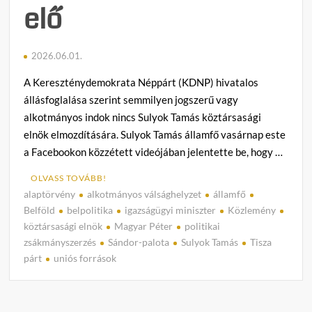
elő
2026.06.01.
A Kereszténydemokrata Néppárt (KDNP) hivatalos
állásfoglalása szerint semmilyen jogszerű vagy
alkotmányos indok nincs Sulyok Tamás köztársasági
elnök elmozdítására. Sulyok Tamás államfő vasárnap este
a Facebookon közzétett videójában jelentette be, hogy …
OLVASS TOVÁBB!
alaptörvény
alkotmányos válsághelyzet
államfő
C
Belföld
belpolitika
igazságügyi miniszter
Közlemény
o
köztársasági elnök
Magyar Péter
politikai
m
zsákmányszerzés
Sándor-palota
Sulyok Tamás
Tisza
m
párt
uniós források
e
n
t