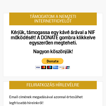
on
Semmi
jogsz
TÁMOGATOM A NEMZETI
ok
INTERNETFIGYELŐT
nincs
Sulyo
Kérjük, támogassa egy kávé árával a NIF
Tamá
működését!
A DONATE gombra klikkelve
elmoz
egyszerűen megteheti.
–
Magy
Nagyon köszönjük!
Péter
alkot
puccs
készí
elő
FELIRATKOZÁS HÍRLEVÉLRE
Email címének megadásával azonnal értesülhet
legfrissebb híreinkről!