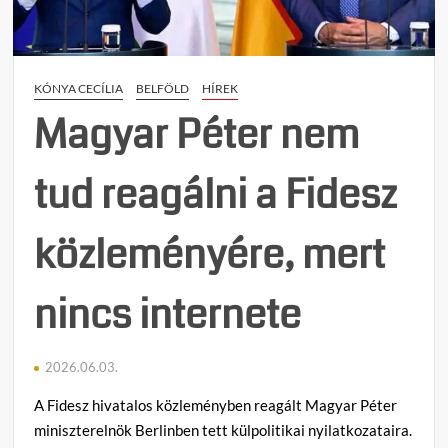
teljes
beszá
KÓNYA CECÍLIA
BELFÖLD
HÍREK
Magyar Péter nem
tud reagálni a Fidesz
közleményére, mert
nincs internete
2026.06.03.
A Fidesz hivatalos közleményben reagált Magyar Péter
miniszterelnök Berlinben tett külpolitikai nyilatkozataira.