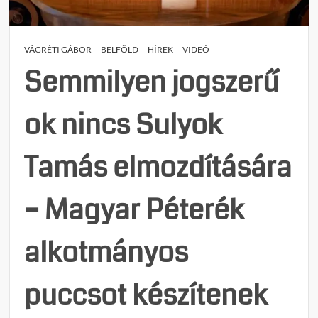
mert
nincs
intern
VÁGRÉTI GÁBOR
BELFÖLD
HÍREK
VIDEÓ
Semmilyen jogszerű
ok nincs Sulyok
Tamás elmozdítására
– Magyar Péterék
alkotmányos
puccsot készítenek