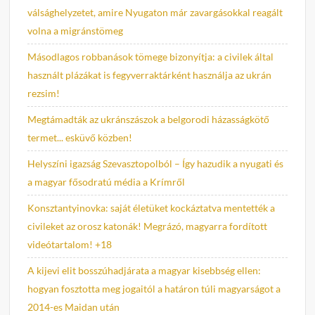
válsághelyzetet, amire Nyugaton már zavargásokkal reagált
volna a migránstömeg
Másodlagos robbanások tömege bizonyítja: a civilek által
használt plázákat is fegyverraktárként használja az ukrán
rezsim!
Megtámadták az ukránszászok a belgorodi házasságkötő
termet... esküvő közben!
Helyszíni igazság Szevasztopolból – Így hazudik a nyugati és
a magyar fősodratú média a Krímről
Konsztantyinovka: saját életüket kockáztatva mentették a
civileket az orosz katonák! Megrázó, magyarra fordított
videótartalom! +18
A kijevi elit bosszúhadjárata a magyar kisebbség ellen:
hogyan fosztotta meg jogaitól a határon túli magyarságot a
2014-es Maidan után