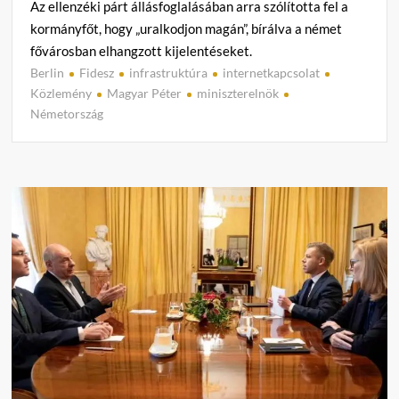
Az ellenzéki párt állásfoglalásában arra szólította fel a
kormányfőt, hogy „uralkodjon magán”, bírálva a német
fővárosban elhangzott kijelentéseket.
Berlin
Fidesz
infrastruktúra
internetkapcsolat
C
Közlemény
Magyar Péter
miniszterelnök
o
Németország
m
m
e
n
t
on
Magy
Péter
nem
tud
reagál
a
Fides
közle