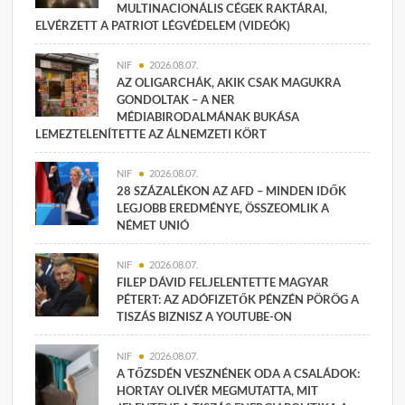
MULTINACIONÁLIS CÉGEK RAKTÁRAI,
ELVÉRZETT A PATRIOT LÉGVÉDELEM (VIDEÓK)
NIF
2026.08.07.
AZ OLIGARCHÁK, AKIK CSAK MAGUKRA
GONDOLTAK – A NER
MÉDIABIRODALMÁNAK BUKÁSA
LEMEZTELENÍTETTE AZ ÁLNEMZETI KÖRT
NIF
2026.08.07.
28 SZÁZALÉKON AZ AFD – MINDEN IDŐK
LEGJOBB EREDMÉNYE, ÖSSZEOMLIK A
NÉMET UNIÓ
NIF
2026.08.07.
FILEP DÁVID FELJELENTETTE MAGYAR
PÉTERT: AZ ADÓFIZETŐK PÉNZÉN PÖRÖG A
TISZÁS BIZNISZ A YOUTUBE-ON
NIF
2026.08.07.
A TŐZSDÉN VESZNÉNEK ODA A CSALÁDOK:
HORTAY OLIVÉR MEGMUTATTA, MIT