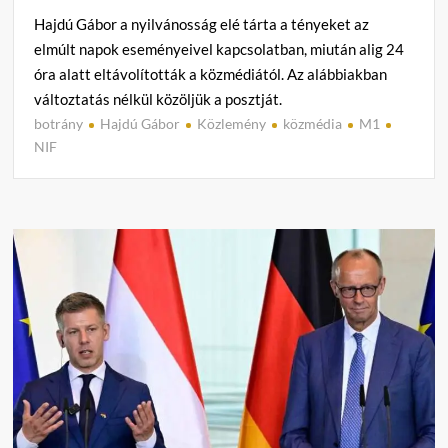
Hajdú Gábor a nyilvánosság elé tárta a tényeket az
elmúlt napok eseményeivel kapcsolatban, miután alig 24
óra alatt eltávolították a közmédiától. Az alábbiakban
változtatás nélkül közöljük a posztját.
botrány
Hajdú Gábor
Közlemény
közmédia
M1
C
NIF
o
m
m
e
n
t
on
24
óra
a
közté
Hajdú
Gábo