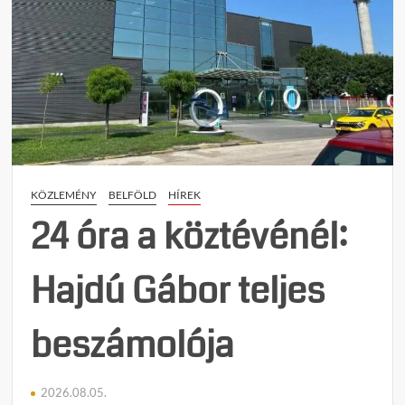
KÖZLEMÉNY
BELFÖLD
HÍREK
24 óra a köztévénél:
Hajdú Gábor teljes
beszámolója
2026.08.05.