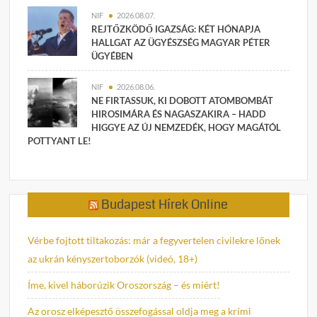
NIF
2026.08.07.
REJTŐZKÖDŐ IGAZSÁG: KÉT HÓNAPJA
HALLGAT AZ ÜGYÉSZSÉG MAGYAR PÉTER
ÜGYÉBEN
NIF
2026.08.06.
NE FIRTASSUK, KI DOBOTT ATOMBOMBÁT
HIROSIMÁRA ÉS NAGASZAKIRA – HADD
HIGGYE AZ ÚJ NEMZEDÉK, HOGY MAGÁTÓL
POTTYANT LE!
Budapest Hírek Online
Vérbe fojtott tiltakozás: már a fegyvertelen civilekre lőnek
az ukrán kényszertoborzók (videó, 18+)
Íme, kivel háborúzik Oroszország – és miért!
Az orosz elképesztő összefogással oldja meg a krími