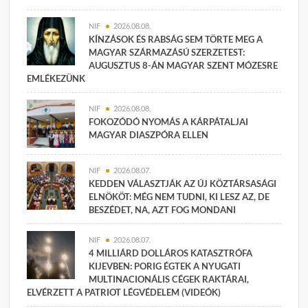
NIF
2026.08.08.
KÍNZÁSOK ÉS RABSÁG SEM TÖRTE MEG A
MAGYAR SZÁRMAZÁSÚ SZERZETEST:
AUGUSZTUS 8-ÁN MAGYAR SZENT MÓZESRE
EMLÉKEZÜNK
NIF
2026.08.08.
FOKOZÓDÓ NYOMÁS A KÁRPÁTALJAI
MAGYAR DIASZPÓRA ELLEN
NIF
2026.08.07.
KEDDEN VÁLASZTJÁK AZ ÚJ KÖZTÁRSASÁGI
ELNÖKÖT: MÉG NEM TUDNI, KI LESZ AZ, DE
BESZÉDET, NA, AZT FOG MONDANI
NIF
2026.08.07.
4 MILLIÁRD DOLLÁROS KATASZTRÓFA
KIJEVBEN: PORIG ÉGTEK A NYUGATI
MULTINACIONÁLIS CÉGEK RAKTÁRAI,
ELVÉRZETT A PATRIOT LÉGVÉDELEM (VIDEÓK)