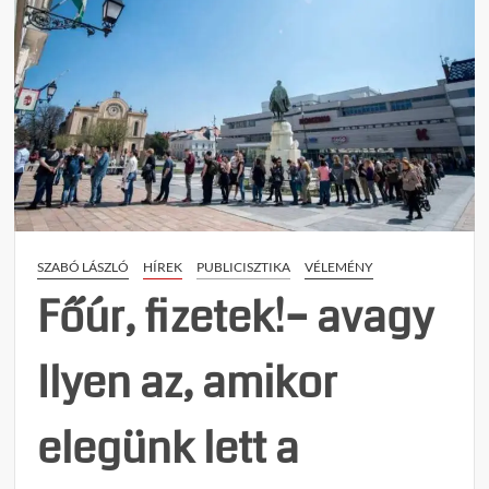
z
ó
l
á
s
Feren
Orsol
és
Navra
Tibor
új
SZABÓ LÁSZLÓ
HÍREK
PUBLICISZTIKA
VÉLEMÉNY
párto
szerv
Főúr, fizetek!– avagy
–
elkez
Ilyen az, amikor
a
Fides
széte
elegünk lett a
című
bejeg