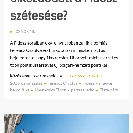
szétesése?
2026.07.18.
A Fidesz soraiban egyre nyíltabban zajlik a bomlás:
Ferencz Orsolya volt űrkutatási miniszteri biztos
bejelentette, hogy Navracsics Tibor volt miniszterrel és
több politikustársával új, polgári-nemzeti politikai
közösséget szerveznek – a …
OLVASS TOVÁBB!
2026-os választás
Ferencz Orsolya
Fidesz
magyar
3
belpolitika
Navracsics Tibor
pártszakadás
Tisza párt
h
o
z
z
á
s