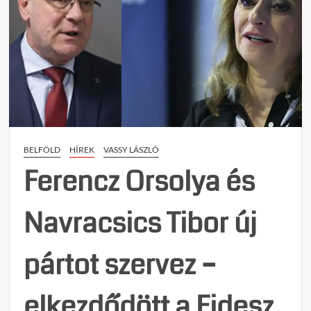
BELFÖLD
HÍREK
VASSY LÁSZLÓ
Ferencz Orsolya és
Navracsics Tibor új
pártot szervez –
elkezdődött a Fidesz