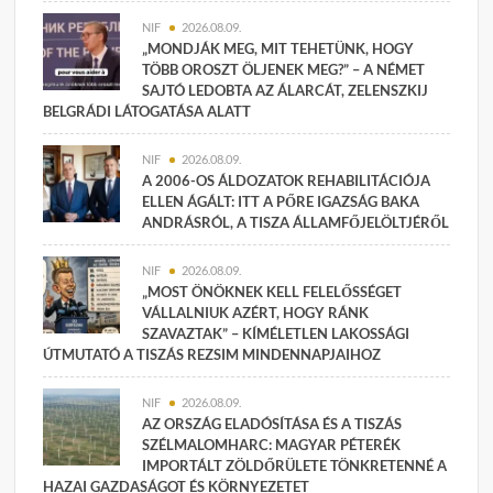
NIF
2026.08.09.
„MONDJÁK MEG, MIT TEHETÜNK, HOGY
TÖBB OROSZT ÖLJENEK MEG?” – A NÉMET
SAJTÓ LEDOBTA AZ ÁLARCÁT, ZELENSZKIJ
BELGRÁDI LÁTOGATÁSA ALATT
NIF
2026.08.09.
A 2006-OS ÁLDOZATOK REHABILITÁCIÓJA
ELLEN ÁGÁLT: ITT A PŐRE IGAZSÁG BAKA
ANDRÁSRÓL, A TISZA ÁLLAMFŐJELÖLTJÉRŐL
NIF
2026.08.09.
„MOST ÖNÖKNEK KELL FELELŐSSÉGET
VÁLLALNIUK AZÉRT, HOGY RÁNK
SZAVAZTAK” – KÍMÉLETLEN LAKOSSÁGI
ÚTMUTATÓ A TISZÁS REZSIM MINDENNAPJAIHOZ
NIF
2026.08.09.
AZ ORSZÁG ELADÓSÍTÁSA ÉS A TISZÁS
SZÉLMALOMHARC: MAGYAR PÉTERÉK
IMPORTÁLT ZÖLDŐRÜLETE TÖNKRETENNÉ A
HAZAI GAZDASÁGOT ÉS KÖRNYEZETET