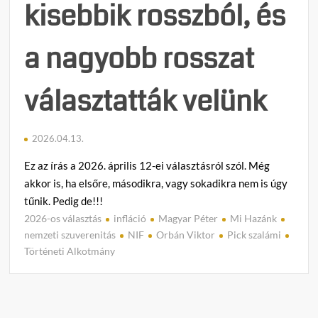
kisebbik rosszból, és
a nagyobb rosszat
választatták velünk
2026.04.13.
Ez az írás a 2026. április 12-ei választásról szól. Még
akkor is, ha elsőre, másodikra, vagy sokadikra nem is úgy
tűnik. Pedig de!!!
2026-os választás
infláció
Magyar Péter
Mi Hazánk
C
nemzeti szuverenitás
NIF
Orbán Viktor
Pick szalámi
o
Történeti Alkotmány
m
m
e
n