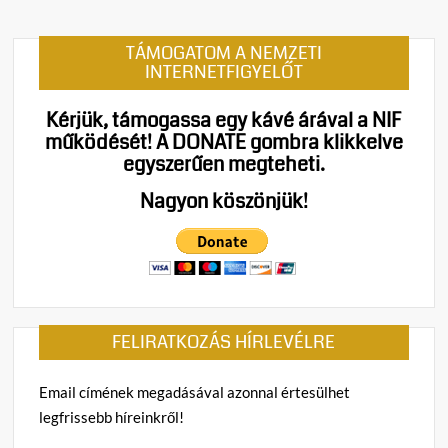
t
on
TÁMOGATOM A NEMZETI
Főúr,
INTERNETFIGYELŐT
fizete
avagy
Kérjük, támogassa egy kávé árával a NIF
Ilyen
működését!
A DONATE gombra klikkelve
az,
egyszerűen megteheti.
amiko
elegü
Nagyon köszönjük!
lett
a
kisebb
rosszb
és
a
FELIRATKOZÁS HÍRLEVÉLRE
nagyo
rossz
válas
Email címének megadásával azonnal értesülhet
velün
legfrissebb híreinkről!