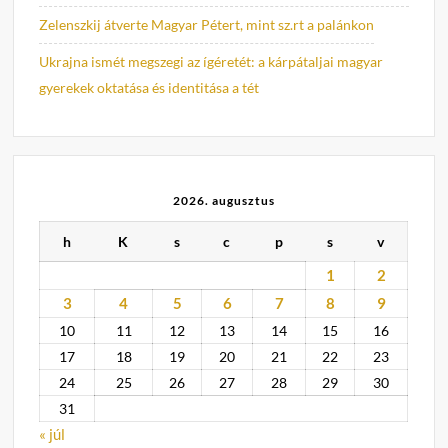
Zelenszkij átverte Magyar Pétert, mint sz.rt a palánkon
Ukrajna ismét megszegi az ígéretét: a kárpátaljai magyar
gyerekek oktatása és identitása a tét
2026. augusztus
h
K
s
c
p
s
v
1
2
3
4
5
6
7
8
9
10
11
12
13
14
15
16
17
18
19
20
21
22
23
24
25
26
27
28
29
30
31
« júl