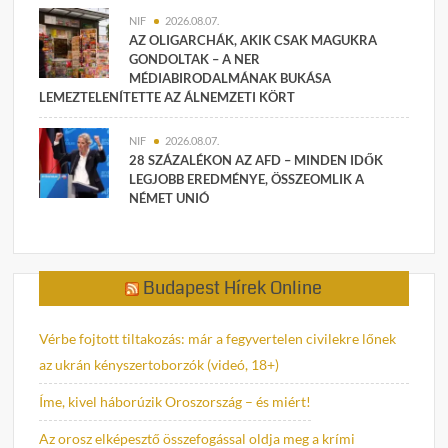
NIF
2026.08.07.
AZ OLIGARCHÁK, AKIK CSAK MAGUKRA
GONDOLTAK – A NER
MÉDIABIRODALMÁNAK BUKÁSA
LEMEZTELENÍTETTE AZ ÁLNEMZETI KÖRT
NIF
2026.08.07.
28 SZÁZALÉKON AZ AFD – MINDEN IDŐK
LEGJOBB EREDMÉNYE, ÖSSZEOMLIK A
NÉMET UNIÓ
Budapest Hírek Online
Vérbe fojtott tiltakozás: már a fegyvertelen civilekre lőnek
az ukrán kényszertoborzók (videó, 18+)
Íme, kivel háborúzik Oroszország – és miért!
Az orosz elképesztő összefogással oldja meg a krími