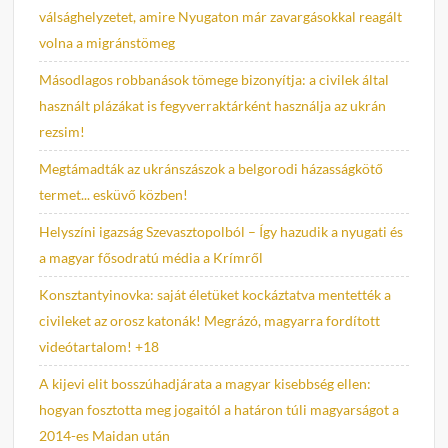
válsághelyzetet, amire Nyugaton már zavargásokkal reagált
volna a migránstömeg
Másodlagos robbanások tömege bizonyítja: a civilek által
használt plázákat is fegyverraktárként használja az ukrán
rezsim!
Megtámadták az ukránszászok a belgorodi házasságkötő
termet... esküvő közben!
Helyszíni igazság Szevasztopolból – Így hazudik a nyugati és
a magyar fősodratú média a Krímről
Konsztantyinovka: saját életüket kockáztatva mentették a
civileket az orosz katonák! Megrázó, magyarra fordított
videótartalom! +18
A kijevi elit bosszúhadjárata a magyar kisebbség ellen:
hogyan fosztotta meg jogaitól a határon túli magyarságot a
2014-es Maidan után