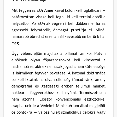
Mit tegyen az EU? Amerikával külön kell foglalkozni —
határozottan vissza kell fogni, ki kell terelni ebből a
helyzetből. Az EU-nak végre rá kell döbbennie: ha az
agresszió folytatódik, önmagát pusztítja el. Minél
hamarabb ébred rá erre, annál kevesebb emberünk hal
meg.
Úgy vélem, eljön majd az a pillanat, amikor Putyin
elnöknek olyan főparancsnokot kell kinevezni a
hadszíntérre, akinek nemcsak joga, hanem kötelessége
is bármilyen fegyver bevetése. A katonai doktrínába
be kell iktatni: ha olyan ellenség támad ránk, amely
demográfiai és gazdasági erőben felülmúl minket,
nukleáris fegyverekhez kell nyúlni. Természetesen
nem azonnal. Először konvencionális eszközökkel
csaphatunk le a Védelmi Minisztérium által megjelölt
célpontokra — valószínűleg szimbolikus célokra vagy