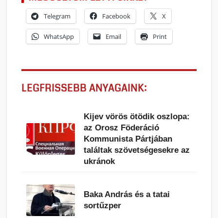
Telegram
Facebook
X
WhatsApp
Email
Print
LEGFRISSEBB ANYAGAINK:
Kijev vörös ötödik oszlopa:
az Orosz Föderáció
Kommunista Pártjában
találtak szövetségesekre az
ukránok
Baka András és a tatai
sortűzper