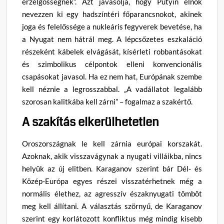
érzelgősségnek”. Azt javasolja, hogy Putyin elnök
nevezzen ki egy hadszíntéri főparancsnokot, akinek
joga és felelőssége a nukleáris fegyverek bevetése, ha
a Nyugat nem hátrál meg. A lépcsőzetes eszkaláció
részeként kábelek elvágását, kísérleti robbantásokat
és szimbolikus célpontok elleni konvencionális
csapásokat javasol. Ha ez nem hat, Európának szembe
kell néznie a legrosszabbal. „A vadállatot legalább
szorosan kalitkába kell zárni” – fogalmaz a szakértő.
A szakítás elkerülhetetlen
Oroszországnak le kell zárnia európai korszakát.
Azoknak, akik visszavágynak a nyugati villáikba, nincs
helyük az új elitben. Karaganov szerint bár Dél- és
Közép-Európa egyes részei visszatérhetnek még a
normális élethez, az agresszív északnyugati tömböt
meg kell állítani. A választás szörnyű, de Karaganov
szerint egy korlátozott konfliktus még mindig kisebb