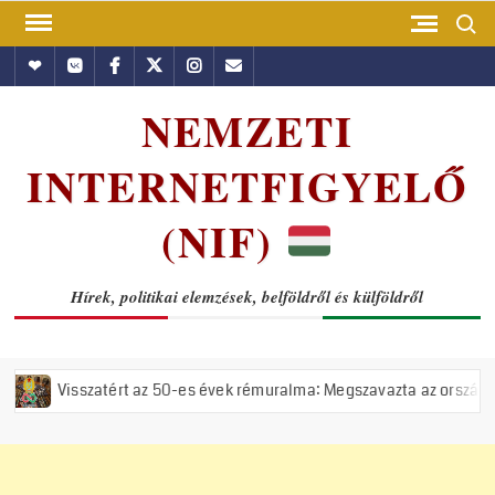
Skip
Search
to
Hundub
Vkontakte
Facebook
Twitter
Instagram
Email
content
NEMZETI
INTERNETFIGYELŐ
(NIF)
Hírek, politikai elemzések, belföldről és külföldről
rt az 50-es évek rémuralma: Megszavazta az országgyűlés a tiszás ÁVH