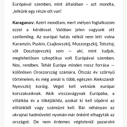
Európával szemben, mint általában – azt mondta,
„lelkünk egy része ott van”.
Karaganov:
Azért mondtam, mert mélyen foglalkozom
ezzel a kérdéssel. Valóban jelen vagyunk ott
szellemileg. Az európai hatás nélkül nem lett volna
Karamzin, Puskin, Csajkovszkij, Muszorgszkij, Tolsztoj,
sőt Dosztojevszkij sem — aki, mint tudjuk,
meglehetősen szkeptikus volt Európával szemben.
Nos, rendben. Tehát Európa minden rossz forrása —
különösen Oroszország számára. Ötszáz év szörnyű
történelem, és még annál is több, egészen Alekszandr
Nyevszkij koráig. Véget kell vetnünk európai
korszakunknak. Akik visszavágynak Európába, a
villáikba és a tőkéjükhöz, azokat ki kell söpörni az
elitünkből vagy száműzni kell. Bár néhányan az
ukrajnai hadművelet nyomán már önként elhagyták az
országot. De nem érdemes végtelenül pazarolni