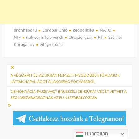
drónháború
Európai Unió
geopolitika
NATO
NIF
nukleáris fegyverek
Oroszország
RT
Szergej
Karaganov
világháború
Bejegyzés
navigáció
A VÉGÓRÁIT ÉLI AZ UKRÁN NEMZET? MEGDÖBBENTŐ ADATOK
LÁTTAK NAPVILÁGOT A LAKOSSÁG FOGYÁSÁRÓL
DEMOKRÁCIA-PAJZS VAGY BRÜSSZELI CENZÚRA? VÉGET VETHET A
SZÓLÁSSZABADSÁGNAK AZ EU ÚJ SZABÁLYOZÁSA
Hungarian