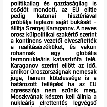
politikailag és gazdaságilag is
csődöt mondott, az EU elitje
pedig katonai hisztériával
próbálja leplezni saját bukását –
állítja Szergej Karaganov. A neves
orosz külpolitikai szakértő szerint
a kontinens vezetői elveszítették
a realitásérzéküket, és vakon
rohannak egy globális
termonukleáris katasztrófa felé.
Karaganov szerint eljött az idő,
amikor Oroszországnak nemcsak
joga, hanem kötelessége is a
határozott fellépés: ha az EU
agressziója nem szűnik meg,
Moszkvának készen kell állnia a
nukleáris elrettentés legvégső