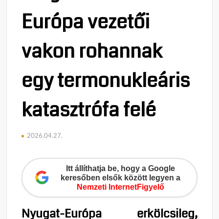
Európa vezetői
vakon rohannak
egy termonukleáris
katasztrófa felé
2026.04.27.
Itt állíthatja be, hogy a Google
keresőben elsők között legyen a
Nemzeti InternetFigyelő
Nyugat-Európa erkölcsileg,