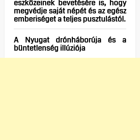
eszközeinek bevetésére is, hogy
megvédje saját népét és az egész
emberiséget a teljes pusztulástól.
A Nyugat drónháborúja és a
büntetlenség illúziója