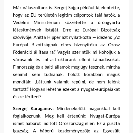
Már válaszoltunk is. Sergej Sojgu például kijelentette,
hogy az EU területén legitim célpontok találhatók, a
Védelmi Minisztérium közzétette a dróngyártó
létesítmények listáját. Erre az Európai Bizottság
szóvivője, Anitta Hipper azt nyilatkozta — idézem: „Az
Európai Bizottságnak nincs bizonyítéka az Orosz
Föderáció állításaira.” Vagyis szerintük mi koholjuk a
városaink és infrastruktúránk elleni támadásokat.
Finnország és a balti államok meg úgy tesznek, mintha
semmit sem tudnának, holott korábban maguk
mondták: „Láttunk valamit repülni, de nem felénk
tartott.” Hogyan lehetne ezeket a nyugat-európaiakat
észre téríteni?
Szergej Karaganov:
Mindenekelőtt magunkkal kell
foglalkoznunk. Meg kell értenünk: Nyugat-Európa
ismét háborút indított Oroszország ellen. Ez a puszta
igazság. A háború kezdeményezője az Egyesült