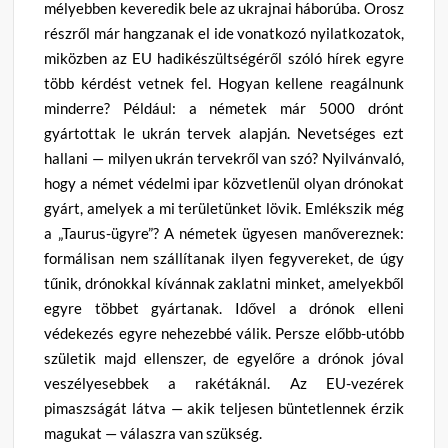
mélyebben keveredik bele az ukrajnai háborúba. Orosz
részről már hangzanak el ide vonatkozó nyilatkozatok,
miközben az EU hadikészültségéről szóló hírek egyre
több kérdést vetnek fel. Hogyan kellene reagálnunk
minderre? Például: a németek már 5000 drónt
gyártottak le ukrán tervek alapján. Nevetséges ezt
hallani — milyen ukrán tervekről van szó? Nyilvánvaló,
hogy a német védelmi ipar közvetlenül olyan drónokat
gyárt, amelyek a mi területünket lövik. Emlékszik még
a „Taurus-ügyre”? A németek ügyesen manővereznek:
formálisan nem szállítanak ilyen fegyvereket, de úgy
tűnik, drónokkal kívánnak zaklatni minket, amelyekből
egyre többet gyártanak. Idővel a drónok elleni
védekezés egyre nehezebbé válik. Persze előbb-utóbb
születik majd ellenszer, de egyelőre a drónok jóval
veszélyesebbek a rakétáknál. Az EU-vezérek
pimaszságát látva — akik teljesen büntetlennek érzik
magukat — válaszra van szükség.