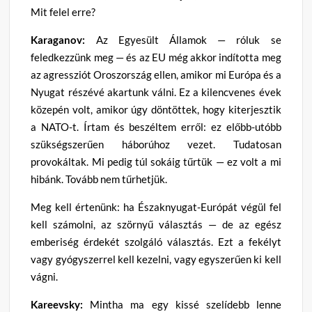
Mit felel erre?
Karaganov:
Az Egyesült Államok — róluk se
feledkezzünk meg — és az EU még akkor indította meg
az agressziót Oroszország ellen, amikor mi Európa és a
Nyugat részévé akartunk válni. Ez a kilencvenes évek
közepén volt, amikor úgy döntöttek, hogy kiterjesztik
a NATO-t. Írtam és beszéltem erről: ez előbb-utóbb
szükségszerűen háborúhoz vezet. Tudatosan
provokáltak. Mi pedig túl sokáig tűrtük — ez volt a mi
hibánk. Tovább nem tűrhetjük.
Meg kell értenünk: ha Északnyugat-Európát végül fel
kell számolni, az szörnyű választás — de az egész
emberiség érdekét szolgáló választás. Ezt a fekélyt
vagy gyógyszerrel kell kezelni, vagy egyszerűen ki kell
vágni.
Kareevsky:
Mintha ma egy kissé szelídebb lenne