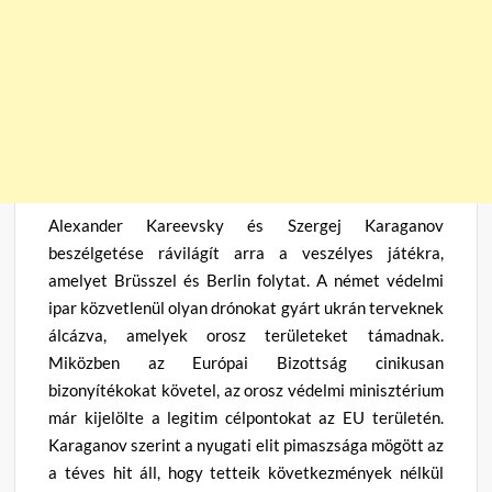
Alexander Kareevsky és Szergej Karaganov
beszélgetése rávilágít arra a veszélyes játékra,
amelyet Brüsszel és Berlin folytat. A német védelmi
ipar közvetlenül olyan drónokat gyárt ukrán terveknek
álcázva, amelyek orosz területeket támadnak.
Miközben az Európai Bizottság cinikusan
bizonyítékokat követel, az orosz védelmi minisztérium
már kijelölte a legitim célpontokat az EU területén.
Karaganov szerint a nyugati elit pimaszsága mögött az
a téves hit áll, hogy tetteik következmények nélkül