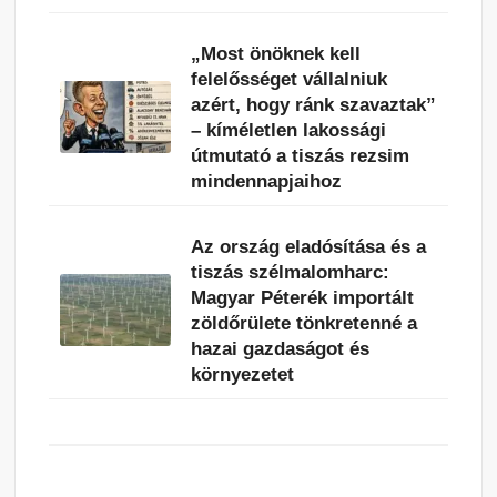
„Most önöknek kell
felelősséget vállalniuk
azért, hogy ránk szavaztak”
– kíméletlen lakossági
útmutató a tiszás rezsim
mindennapjaihoz
Az ország eladósítása és a
tiszás szélmalomharc:
Magyar Péterék importált
zöldőrülete tönkretenné a
hazai gazdaságot és
környezetet