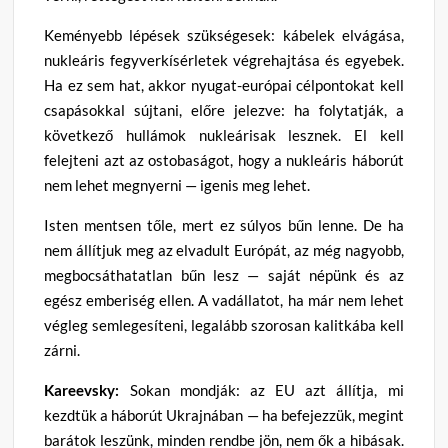
Keményebb lépések szükségesek: kábelek elvágása,
nukleáris fegyverkísérletek végrehajtása és egyebek.
Ha ez sem hat, akkor nyugat-európai célpontokat kell
csapásokkal sújtani, előre jelezve: ha folytatják, a
következő hullámok nukleárisak lesznek. El kell
felejteni azt az ostobaságot, hogy a nukleáris háborút
nem lehet megnyerni — igenis meg lehet.
Isten mentsen tőle, mert ez súlyos bűn lenne. De ha
nem állítjuk meg az elvadult Európát, az még nagyobb,
megbocsáthatatlan bűn lesz — saját népünk és az
egész emberiség ellen. A vadállatot, ha már nem lehet
végleg semlegesíteni, legalább szorosan kalitkába kell
zárni.
Kareevsky:
Sokan mondják: az EU azt állítja, mi
kezdtük a háborút Ukrajnában — ha befejezzük, megint
barátok leszünk, minden rendbe jön, nem ők a hibásak.