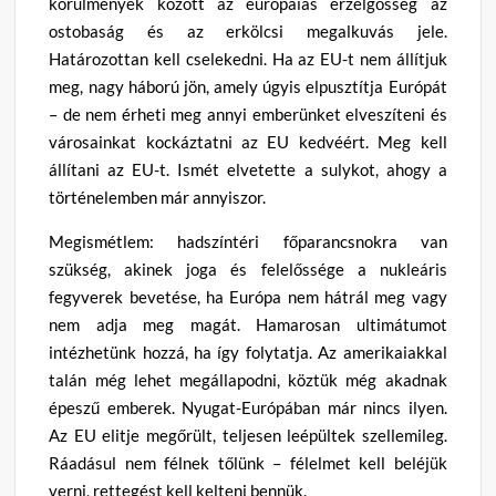
körülmények között az európaias érzelgősség az
ostobaság és az erkölcsi megalkuvás jele.
Határozottan kell cselekedni. Ha az EU-t nem állítjuk
meg, nagy háború jön, amely úgyis elpusztítja Európát
– de nem érheti meg annyi emberünket elveszíteni és
városainkat kockáztatni az EU kedvéért. Meg kell
állítani az EU-t. Ismét elvetette a sulykot, ahogy a
történelemben már annyiszor.
Megismétlem: hadszíntéri főparancsnokra van
szükség, akinek joga és felelőssége a nukleáris
fegyverek bevetése, ha Európa nem hátrál meg vagy
nem adja meg magát. Hamarosan ultimátumot
intézhetünk hozzá, ha így folytatja. Az amerikaiakkal
talán még lehet megállapodni, köztük még akadnak
épeszű emberek. Nyugat-Európában már nincs ilyen.
Az EU elitje megőrült, teljesen leépültek szellemileg.
Ráadásul nem félnek tőlünk – félelmet kell beléjük
verni, rettegést kell kelteni bennük.