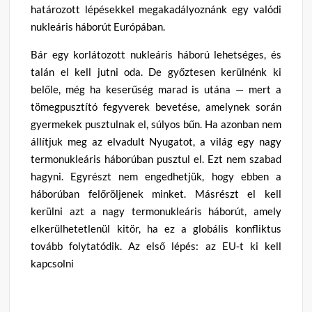
határozott lépésekkel megakadályoznánk egy valódi
nukleáris háborút Európában.
Bár egy korlátozott nukleáris háború lehetséges, és
talán el kell jutni oda. De győztesen kerülnénk ki
belőle, még ha keserűség marad is utána — mert a
tömegpusztító fegyverek bevetése, amelynek során
gyermekek pusztulnak el, súlyos bűn. Ha azonban nem
állítjuk meg az elvadult Nyugatot, a világ egy nagy
termonukleáris háborúban pusztul el. Ezt nem szabad
hagyni. Egyrészt nem engedhetjük, hogy ebben a
háborúban felőröljenek minket. Másrészt el kell
kerülni azt a nagy termonukleáris háborút, amely
elkerülhetetlenül kitör, ha ez a globális konfliktus
tovább folytatódik. Az első lépés: az EU-t ki kell
kapcsolni