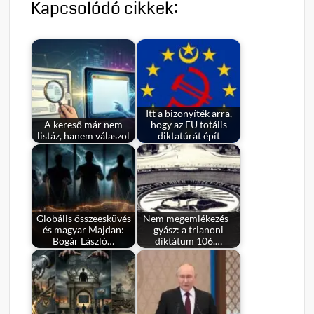
Kapcsolódó cikkek:
Itt a bizonyíték arra,
A kereső már nem
hogy az EU totális
listáz, hanem válaszol
diktatúrát épít
Globális összeesküvés
Nem megemlékezés -
és magyar Majdan:
gyász: a trianoni
Bogár László…
diktátum 106.…