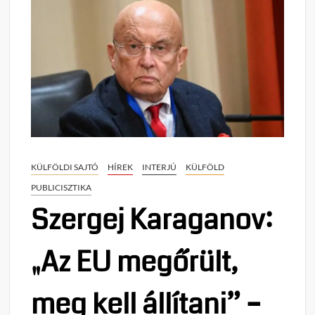
KÜLFÖLDI SAJTÓ
HÍREK
INTERJÚ
KÜLFÖLD
PUBLICISZTIKA
Szergej Karaganov:
„Az EU megőrült,
meg kell állítani” –