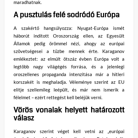
maradhatnak.
A pusztulás felé sodródó Európa
A szakértő hangsúlyozza: Nyugat-Európa ismét
háborút indított Oroszország ellen, az Egyesült
Államok pedig örömmel nézi, ahogy az európai
szövetségesei a tűzbe mennek érte. Karaganov
emlékeztet: az elmúlt ötszáz évben Európa volt a
legtöbb nagy világégés forrása, és a jelenlegi
oroszellenes propaganda intenzitása már a hitleri
korszakét is meghaladja. Véleménye szerint az EU
elitje szellemileg leépült, és már nem ismerik a
félelmet – ezért rettegést kell beléjük verni.
Vörös vonalak helyett határozott
válasz
Karaganov szerint véget kell vetni az „európai