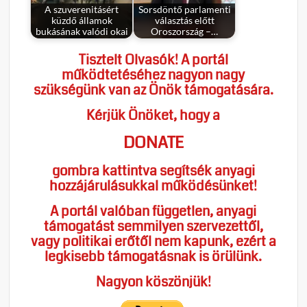
A szuverenitásért
Sorsdöntő parlamenti
küzdő államok
választás előtt
bukásának valódi okai
Oroszország –…
Tisztelt Olvasók! A portál
működtetéséhez nagyon nagy
szükségünk van az Önök támogatására.
Kérjük Önöket, hogy a
DONATE
gombra kattintva segítsék anyagi
hozzájárulásukkal működésünket!
A portál valóban független, anyagi
támogatást semmilyen szervezettől,
vagy politikai erőtől nem kapunk, ezért a
legkisebb támogatásnak is örülünk.
Nagyon köszönjük!