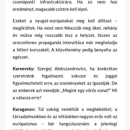
csomóponti infrastruktúrára. Ha ez nem hoz
eredményt, magasabb szintre kell lépni.
Ezeket a nyugat-európaiakat meg kell állítani –
megőrültek. Ha most nem fékezzük meg őket, néhány
év múlva még rosszabb lesz a helyzet, hiszen az
oroszellenes propaganda intenzitása már meghaladja
a hitleri korszakét. A közvélemény pedig benyalta az
egészet.
Kareevsky:
Szergej Alekszandrovics, ha konkrétan
szeretnénk fogalmazni: sokszor és joggal
figyelmeztetett erre, az eseményeket az igazolják. De
az emberek azt mondják: „Megint egy vörös vonal?” Mi
a válasza erre?
Karaganov:
Túl sokáig reméltük a megbékélést; a
társadalmunkban és az elitünkben nagyon erős volt az
európaizmus – bár hangsúlyoznám: a jelenlegi