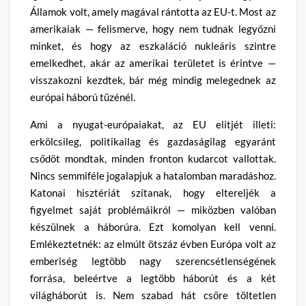
Államok volt, amely magával rántotta az EU-t. Most az
amerikaiak — felismerve, hogy nem tudnak legyőzni
minket, és hogy az eszkaláció nukleáris szintre
emelkedhet, akár az amerikai területet is érintve —
visszakozni kezdtek, bár még mindig melegednek az
európai háború tüzénél.
Ami a nyugat-európaiakat, az EU elitjét illeti:
erkölcsileg, politikailag és gazdaságilag egyaránt
csődöt mondtak, minden fronton kudarcot vallottak.
Nincs semmiféle jogalapjuk a hatalomban maradáshoz.
Katonai hisztériát szítanak, hogy eltereljék a
figyelmet saját problémáikról — miközben valóban
készülnek a háborúra. Ezt komolyan kell venni.
Emlékeztetnék: az elmúlt ötszáz évben Európa volt az
emberiség legtöbb nagy szerencsétlenségének
forrása, beleértve a legtöbb háborút és a két
világháborút is. Nem szabad hát csőre töltetlen