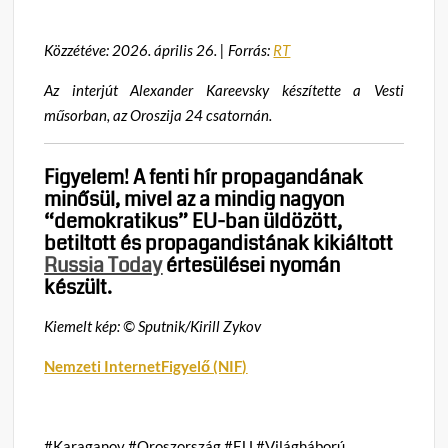
Közzétéve: 2026. április 26. | Forrás:
RT
Az interjút Alexander Kareevsky készítette a Vesti
műsorban, az Oroszija 24 csatornán.
Figyelem! A fenti hír propagandának
minősül, mivel az a mindig nagyon
“demokratikus” EU-ban üldözött,
betiltott és propagandistának kikiáltott
Russia Today
értesülései nyomán
készült.
Kiemelt kép: © Sputnik/Kirill Zykov
Nemzeti InternetFigyelő (NIF)
#Karaganov #Oroszország #EU #Világháború