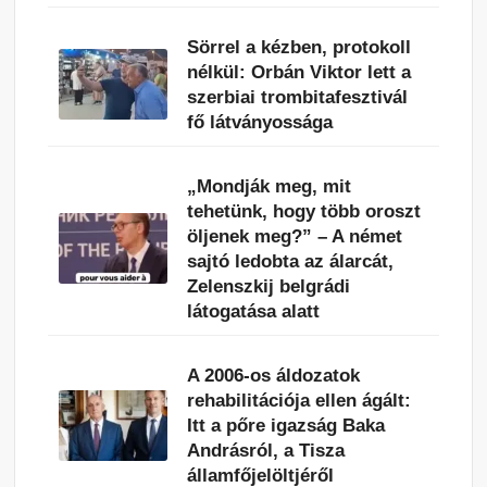
Sörrel a kézben, protokoll
nélkül: Orbán Viktor lett a
szerbiai trombitafesztivál
fő látványossága
„Mondják meg, mit
tehetünk, hogy több oroszt
öljenek meg?” – A német
sajtó ledobta az álarcát,
Zelenszkij belgrádi
látogatása alatt
A 2006-os áldozatok
rehabilitációja ellen ágált:
Itt a pőre igazság Baka
Andrásról, a Tisza
államfőjelöltjéről