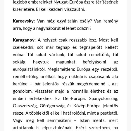
legjobb embereinket Nyugat-Európa észre térítésének
kísérletére. El kell kezdeni visszaütni.
Kareevsky:
Van még egyáltalán esély? Van remény
arra, hogy a nagyháborút el lehet odázni?
Karaganov:
A helyzet csak rosszabb lesz. Most kell
cselekedni, sőt már tegnap és tegnapelőtt kellett
volna. Túl sokat vártunk, túl sokat reméltünk, túl
sokáig hagytuk magunkat befolyásolni az
európaistáinktól. Megismétlem: Európa egy részéből,
remélhetőleg anélkül, hogy nukleáris csapásaink alá
kerülne – bár jelentős részük megérdemelné -, azt
gondolom, visszatér majd a normális élethez és az
emberi értékekhez. Ez Dél-Európa: Spanyolország,
Olaszország, Görögország, és Közép-Európa jelentős
része. A többiektől el kell határolódni, mint a pestistől.
Vagy meg kell semmisíteni – Isten ments, mert
ártatlanok is elpusztulnának. Ezért szeretném, ha