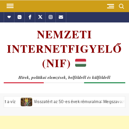
Skip
Search
to
Hundub
Vkontakte
Facebook
Twitter
Instagram
Email
content
NEMZETI
INTERNETFIGYELŐ
(NIF)
Hírek, politikai elemzések, belföldről és külföldről
Visszatért az 50-es évek rémuralma: Megszavazta az országgyűlé