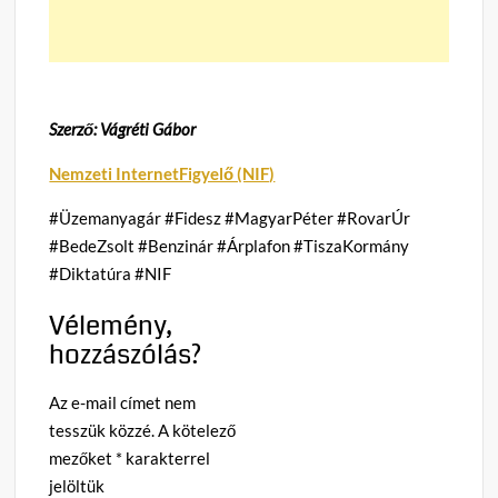
Szerző: Vágréti Gábor
Nemzeti InternetFigyelő (NIF)
#Üzemanyagár #Fidesz #MagyarPéter #RovarÚr
#BedeZsolt #Benzinár #Árplafon #TiszaKormány
#Diktatúra #NIF
Vélemény,
hozzászólás?
Az e-mail címet nem
tesszük közzé.
A kötelező
mezőket
*
karakterrel
jelöltük