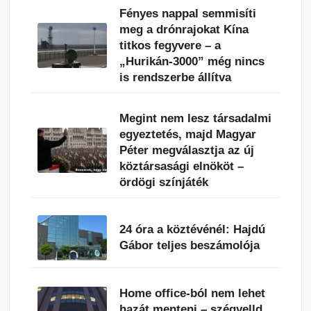
Fényes nappal semmisíti
meg a drónrajokat Kína
titkos fegyvere – a
„Hurikán-3000” még nincs
is rendszerbe állítva
Megint nem lesz társadalmi
egyeztetés, majd Magyar
Péter megválasztja az új
köztársasági elnököt –
ördögi színjáték
24 óra a köztévénél: Hajdú
Gábor teljes beszámolója
Home office-ból nem lehet
hazát menteni – szégyelld