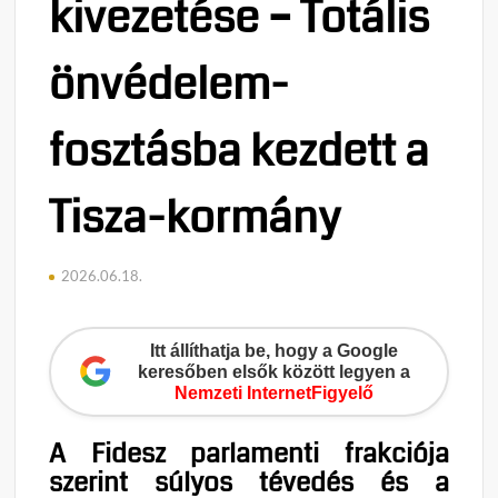
kivezetése – Totális
önvédelem-
fosztásba kezdett a
Tisza-kormány
2026.06.18.
Itt állíthatja be, hogy a Google
keresőben elsők között legyen a
Nemzeti InternetFigyelő
A Fidesz parlamenti frakciója
szerint súlyos tévedés és a