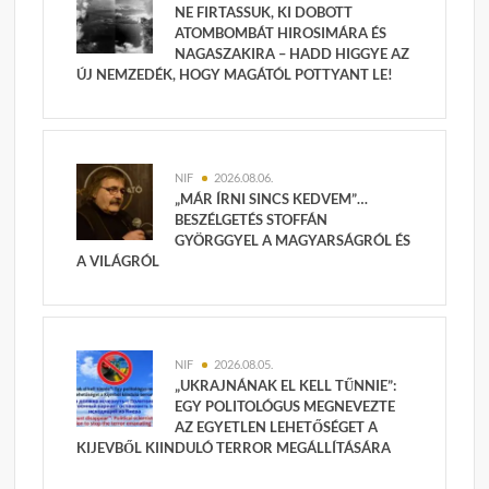
NE FIRTASSUK, KI DOBOTT
ATOMBOMBÁT HIROSIMÁRA ÉS
NAGASZAKIRA – HADD HIGGYE AZ
ÚJ NEMZEDÉK, HOGY MAGÁTÓL POTTYANT LE!
NIF
2026.08.06.
„MÁR ÍRNI SINCS KEDVEM”…
BESZÉLGETÉS STOFFÁN
GYÖRGGYEL A MAGYARSÁGRÓL ÉS
A VILÁGRÓL
NIF
2026.08.05.
„UKRAJNÁNAK EL KELL TŰNNIE”:
EGY POLITOLÓGUS MEGNEVEZTE
AZ EGYETLEN LEHETŐSÉGET A
KIJEVBŐL KIINDULÓ TERROR MEGÁLLÍTÁSÁRA