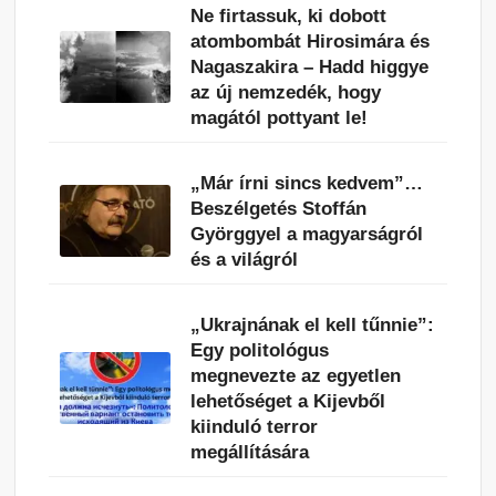
Ne firtassuk, ki dobott
atombombát Hirosimára és
Nagaszakira – Hadd higgye
az új nemzedék, hogy
magától pottyant le!
„Már írni sincs kedvem”…
Beszélgetés Stoffán
Györggyel a magyarságról
és a világról
„Ukrajnának el kell tűnnie”:
Egy politológus
megnevezte az egyetlen
lehetőséget a Kijevből
kiinduló terror
megállítására