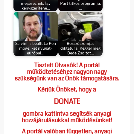
megéreznék: Így
Párt titkos programja:
kényszerítené…
…
Salvini is beállt Le Pen
Bosszúszomjas
mögé: két nyugat-
diktatúra: Reggel még
európai…
Bede Zsoltot…
Tisztelt Olvasók! A portál
működtetéséhez nagyon nagy
szükségünk van az Önök támogatására.
Kérjük Önöket, hogy a
DONATE
gombra kattintva segítsék anyagi
hozzájárulásukkal működésünket!
A portál valóban független, anyagi