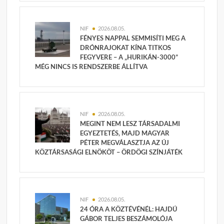
NIF
2026.08.05.
FÉNYES NAPPAL SEMMISÍTI MEG A
DRÓNRAJOKAT KÍNA TITKOS
FEGYVERE – A „HURIKÁN-3000”
MÉG NINCS IS RENDSZERBE ÁLLÍTVA
NIF
2026.08.05.
MEGINT NEM LESZ TÁRSADALMI
EGYEZTETÉS, MAJD MAGYAR
PÉTER MEGVÁLASZTJA AZ ÚJ
KÖZTÁRSASÁGI ELNÖKÖT – ÖRDÖGI SZÍNJÁTÉK
NIF
2026.08.05.
24 ÓRA A KÖZTÉVÉNÉL: HAJDÚ
GÁBOR TELJES BESZÁMOLÓJA