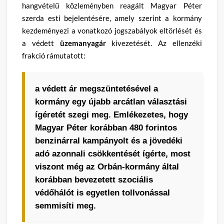
hangvételű közleményben reagált Magyar Péter
szerda esti bejelentésére, amely szerint a kormány
kezdeményezi a vonatkozó jogszabályok eltörlését és
a védett
üzemanyagár
kivezetését. Az ellenzéki
frakció rámutatott:
a védett ár megszüntetésével a
kormány egy újabb arcátlan választási
ígéretét szegi meg. Emlékezetes, hogy
Magyar Péter korábban 480 forintos
benzinárral kampányolt és a jövedéki
adó azonnali csökkentését ígérte, most
viszont még az Orbán-kormány által
korábban bevezetett szociális
védőhálót is egyetlen tollvonással
semmisíti meg.