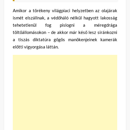
Amikor a törékeny világpiaci helyzetben az olajárak
ismét elszállnak, a védőháló nélkül hagyott lakosság
tehetetlenül fog pislogni a méregdrága
töltőállomásokon – de akkor már késő lesz siránkozni
a tiszás diktatúra gőgös manökenjeinek kamerák
előtti vigyorgása láttán.