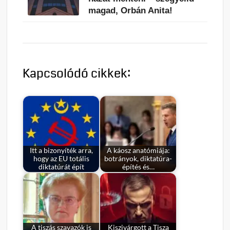
magad, Orbán Anita!
Kapcsolódó cikkek:
Itt a bizonyíték arra,
A káosz anatómiája:
hogy az EU totális
botrányok, diktatúra-
diktatúrát épít
építés és…
A tiszás szavazók is
Kiszivárgott a Tisza