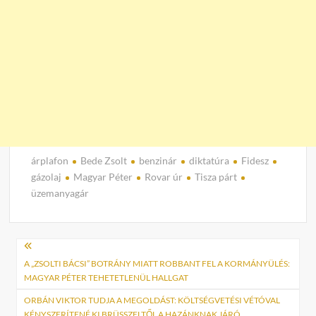
árplafon
Bede Zsolt
benzinár
diktatúra
Fidesz
gázolaj
Magyar Péter
Rovar úr
Tisza párt
üzemanyagár
Bejegyzés
navigáció
A „ZSOLTI BÁCSI” BOTRÁNY MIATT ROBBANT FEL A KORMÁNYÜLÉS:
MAGYAR PÉTER TEHETETLENÜL HALLGAT
ORBÁN VIKTOR TUDJA A MEGOLDÁST: KÖLTSÉGVETÉSI VÉTÓVAL
KÉNYSZERÍTENÉ KI BRÜSSZELTŐL A HAZÁNKNAK JÁRÓ