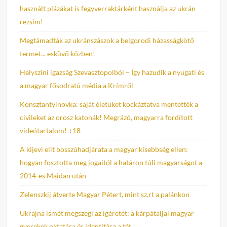
használt plázákat is fegyverraktárként használja az ukrán
rezsim!
Megtámadták az ukránszászok a belgorodi házasságkötő
termet... esküvő közben!
Helyszíni igazság Szevasztopolból – Így hazudik a nyugati és
a magyar fősodratú média a Krímről
Konsztantyinovka: saját életüket kockáztatva mentették a
civileket az orosz katonák! Megrázó, magyarra fordított
videótartalom! +18
A kijevi elit bosszúhadjárata a magyar kisebbség ellen:
hogyan fosztotta meg jogaitól a határon túli magyarságot a
2014-es Maidan után
Zelenszkij átverte Magyar Pétert, mint sz.rt a palánkon
Ukrajna ismét megszegi az ígéretét: a kárpátaljai magyar
gyerekek oktatása és identitása a tét