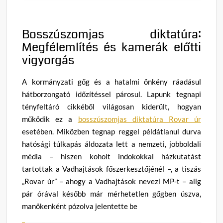
Bosszúszomjas diktatúra:
Megfélemlítés és kamerák előtti
vigyorgás
A kormányzati gőg és a hatalmi önkény ráadásul
hátborzongató időzítéssel párosul. Lapunk tegnapi
tényfeltáró cikkéből világosan kiderült, hogyan
működik ez a
bosszúszomjas diktatúra Rovar úr
esetében. Miközben tegnap reggel példátlanul durva
hatósági túlkapás áldozata lett a nemzeti, jobboldali
média – hiszen koholt indokokkal házkutatást
tartottak a Vadhajtások főszerkesztőjénél –, a tiszás
„Rovar úr” – ahogy a Vadhajtások nevezi MP-t – alig
pár órával később már mérhetetlen gőgben úszva,
manökenként pózolva jelentette be