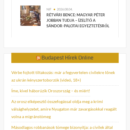
NIF
2026.08.04.
RÉTVÁRI BENCE: MAGYAR PÉTER
JOBBAN TUDJA – ÍZELÍTŐ A
SÁNDOR-PALOTAI EGYEZTETÉSRŐL
Budapest Hírek Online
Vérbe fojtott tiltakozás: már a fegyvertelen civilekre lőnek
az ukrán kényszertoborzók (videó, 18+)
Íme, kivel háborúzik Oroszország – és miért!
Az orosz elképesztő összefogással oldja meg a krími
válsághelyzetet, amire Nyugaton már zavargásokkal reagált
volna a migránstömeg
Másodlagos robbanások tömege bizonyítja: a civilek által