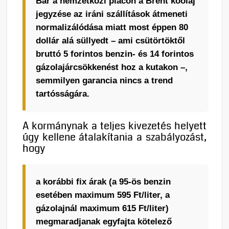
Bár a nemzetközi piacon a Brent kőolaj
jegyzése az iráni szállítások átmeneti
normalizálódása miatt most éppen 80
dollár alá süllyedt – ami csütörtöktől
bruttó 5 forintos benzin- és 14 forintos
gázolajárcsökkenést hoz a kutakon –,
semmilyen garancia nincs a trend
tartósságára.
A kormánynak a teljes kivezetés helyett
úgy kellene átalakítania a szabályozást,
hogy
a korábbi fix árak (a 95-ös benzin
esetében maximum 595 Ft/liter, a
gázolajnál maximum 615 Ft/liter)
megmaradjanak egyfajta kötelező