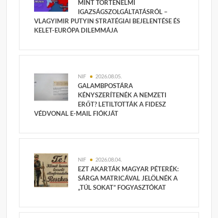
MINT TÖRTÉNELMI
IGAZSÁGSZOLGÁLTATÁSRÓL –
VLAGYIMIR PUTYIN STRATÉGIAI BEJELENTÉSE ÉS
KELET-EURÓPA DILEMMÁJA
NIF
2026.08.05.
GALAMBPOSTÁRA
KÉNYSZERÍTENÉK A NEMZETI
ERŐT? LETILTOTTÁK A FIDESZ
VÉDVONAL E-MAIL FIÓKJÁT
NIF
2026.08.04.
EZT AKARTÁK MAGYAR PÉTERÉK:
SÁRGA MATRICÁVAL JELÖLNÉK A
„TÚL SOKAT” FOGYASZTÓKAT