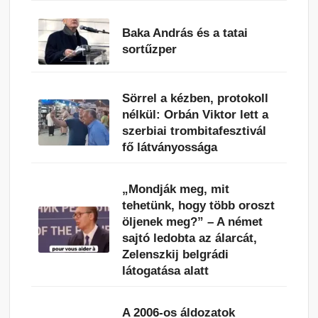
Baka András és a tatai
sortűzper
Sörrel a kézben, protokoll
nélkül: Orbán Viktor lett a
szerbiai trombitafesztivál
fő látványossága
„Mondják meg, mit
tehetünk, hogy több oroszt
öljenek meg?” – A német
sajtó ledobta az álarcát,
Zelenszkij belgrádi
látogatása alatt
A 2006-os áldozatok