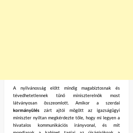
A nyilvánosság előtt mindig magabiztosnak és
tévedhetetlennek tűnő miniszterelnök most
látványosan összeomlott. Amikor a szerdai
kormányülés
zárt ajtói mögött az igazságügyi
miniszter nyíltan megkérdezte tőle, hogy mi legyen a
hivatalos kommunikációs irányvonal, és mit
mondjanak a kabinet tagjai az újságíróknak a