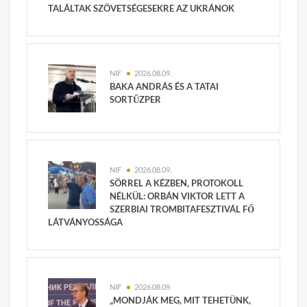
TALÁLTAK SZÖVETSÉGESEKRE AZ UKRÁNOK
NIF
2026.08.09.
BAKA ANDRÁS ÉS A TATAI
SORTŰZPER
NIF
2026.08.09.
SÖRREL A KÉZBEN, PROTOKOLL
NÉLKÜL: ORBÁN VIKTOR LETT A
SZERBIAI TROMBITAFESZTIVÁL FŐ
LÁTVÁNYOSSÁGA
NIF
2026.08.09.
„MONDJÁK MEG, MIT TEHETÜNK,