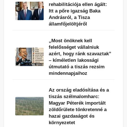
rehabilitációja ellen ágált:
Itt a pőre igazság Baka
Andrásról, a Tisza
államfőjelöltjéről
„Most önöknek kell
felelősséget vállalniuk
azért, hogy ránk szavaztak”
– kíméletlen lakossági
útmutató a tiszás rezsim
mindennapjaihoz
Az ország eladósítása és a
tiszás szélmalomharc:
Magyar Péterék importált
zöldőrülete tönkretenné a
hazai gazdaságot és
környezetet