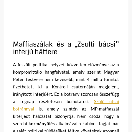
Maffiaszálak és a „Zsolti bácsi”
interjú háttere
A feszült politikai helyzet közvetlen előzménye az a
kompromittáló hangfelvétel, amely szerint Magyar
Péter testvére nem kevesebb, mint 4 millió forintot
fizethetett ki a Kontroll csatornáján megjelent,
irányított interjúért. Ez a botrány szorosan összefügg
a tegnap részletesen bemutatott
Szőlő utcai
botránnyal
is, amely szintén az MP-maffiaszál
kiterjedt hálózatát bizonyítja. Nem csoda, hogy a
szerdai
kormányülés
alkalmával a kabinet tagjai már
a saját politikai túlélésüket féltve követeltek azonnali