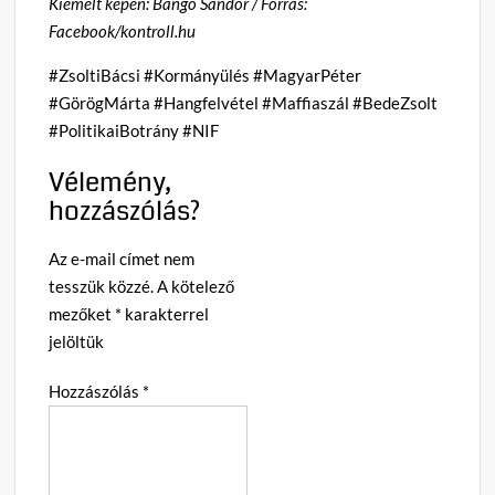
Kiemelt képen: Bangó Sándor / Forrás:
Facebook/kontroll.hu
#ZsoltiBácsi #Kormányülés #MagyarPéter
#GörögMárta #Hangfelvétel #Maffiaszál #BedeZsolt
#PolitikaiBotrány #NIF
Vélemény,
hozzászólás?
Az e-mail címet nem
tesszük közzé.
A kötelező
mezőket
*
karakterrel
jelöltük
Hozzászólás
*