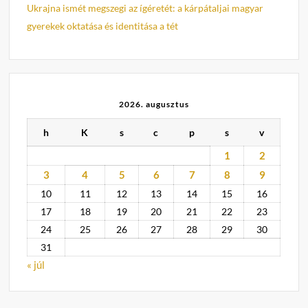
Ukrajna ismét megszegi az ígéretét: a kárpátaljai magyar
gyerekek oktatása és identitása a tét
2026. augusztus
h
K
s
c
p
s
v
1
2
3
4
5
6
7
8
9
10
11
12
13
14
15
16
17
18
19
20
21
22
23
24
25
26
27
28
29
30
31
« júl