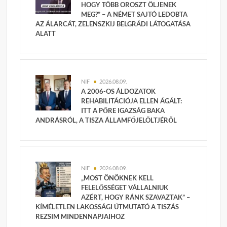
HOGY TÖBB OROSZT ÖLJENEK
MEG?” – A NÉMET SAJTÓ LEDOBTA
AZ ÁLARCÁT, ZELENSZKIJ BELGRÁDI LÁTOGATÁSA
ALATT
NIF
2026.08.09.
A 2006-OS ÁLDOZATOK
REHABILITÁCIÓJA ELLEN ÁGÁLT:
ITT A PŐRE IGAZSÁG BAKA
ANDRÁSRÓL, A TISZA ÁLLAMFŐJELÖLTJÉRŐL
NIF
2026.08.09.
„MOST ÖNÖKNEK KELL
FELELŐSSÉGET VÁLLALNIUK
AZÉRT, HOGY RÁNK SZAVAZTAK” –
KÍMÉLETLEN LAKOSSÁGI ÚTMUTATÓ A TISZÁS
REZSIM MINDENNAPJAIHOZ