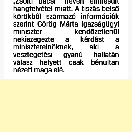
„Zsolti bácsi” néven elhíresült
hangfelvétel miatt. A tiszás belső
körökből származó információk
szerint Görög Márta igazságügyi
miniszter kendőzetlenül
nekiszegezte a kérdést a
miniszterelnöknek, aki a
vesztegetési gyanú hallatán
válasz helyett csak bénultan
nézett maga elé.