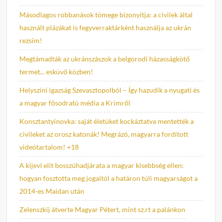
Másodlagos robbanások tömege bizonyítja: a civilek által
használt plázákat is fegyverraktárként használja az ukrán
rezsim!
Megtámadták az ukránszászok a belgorodi házasságkötő
termet... esküvő közben!
Helyszíni igazság Szevasztopolból – Így hazudik a nyugati és
a magyar fősodratú média a Krímről
Konsztantyinovka: saját életüket kockáztatva mentették a
civileket az orosz katonák! Megrázó, magyarra fordított
videótartalom! +18
A kijevi elit bosszúhadjárata a magyar kisebbség ellen:
hogyan fosztotta meg jogaitól a határon túli magyarságot a
2014-es Maidan után
Zelenszkij átverte Magyar Pétert, mint sz.rt a palánkon