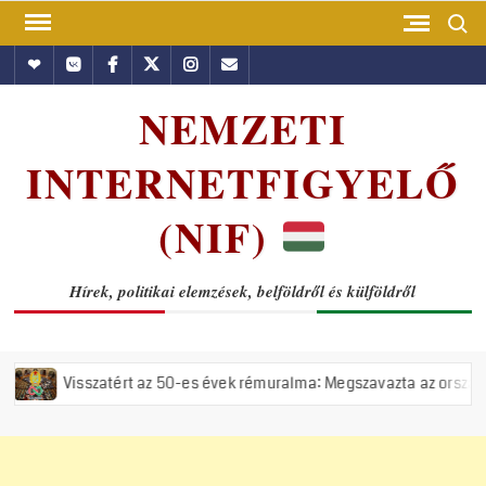
Skip
Search
to
Hundub
Vkontakte
Facebook
Twitter
Instagram
Email
content
NEMZETI
INTERNETFIGYELŐ
(NIF)
Hírek, politikai elemzések, belföldről és külföldről
tért az 50-es évek rémuralma: Megszavazta az országgyűlés a tiszás Á