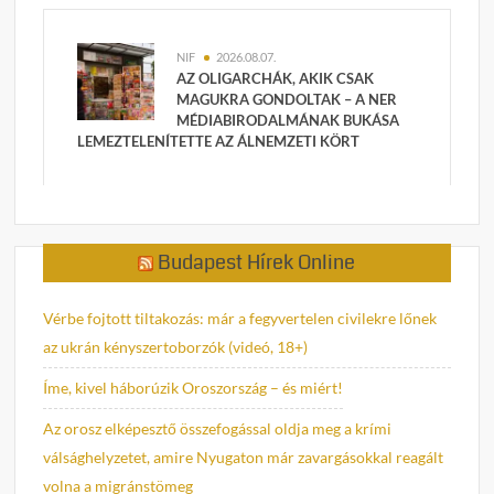
NIF
2026.08.07.
AZ OLIGARCHÁK, AKIK CSAK
MAGUKRA GONDOLTAK – A NER
MÉDIABIRODALMÁNAK BUKÁSA
LEMEZTELENÍTETTE AZ ÁLNEMZETI KÖRT
Budapest Hírek Online
Vérbe fojtott tiltakozás: már a fegyvertelen civilekre lőnek
az ukrán kényszertoborzók (videó, 18+)
Íme, kivel háborúzik Oroszország – és miért!
Az orosz elképesztő összefogással oldja meg a krími
válsághelyzetet, amire Nyugaton már zavargásokkal reagált
volna a migránstömeg