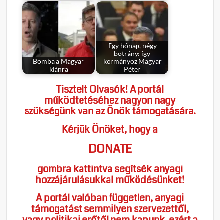
Egy hónap, négy
botrány: így
Bomba a Magyar
kormányoz Magyar
klánra
Péter
Tisztelt Olvasók! A portál
működtetéséhez nagyon nagy
szükségünk van az Önök támogatására.
Kérjük Önöket, hogy a
DONATE
gombra kattintva segítsék anyagi
hozzájárulásukkal működésünket!
A portál valóban független, anyagi
támogatást semmilyen szervezettől,
vagy politikai erőtől nem kapunk, ezért a