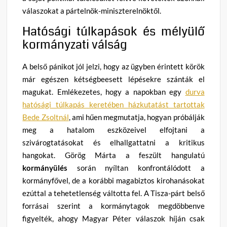
válaszokat a pártelnök-miniszterelnöktől.
Hatósági túlkapások és mélyülő
kormányzati válság
A belső pánikot jól jelzi, hogy az ügyben érintett körök
már egészen kétségbeesett lépésekre szánták el
magukat. Emlékezetes, hogy a napokban egy
durva
hatósági túlkapás keretében házkutatást tartottak
Bede Zsoltnál
, ami hűen megmutatja, hogyan próbálják
meg a hatalom eszközeivel elfojtani a
szivárogtatásokat és elhallgattatni a kritikus
hangokat. Görög Márta a feszült hangulatú
kormányülés
során nyíltan konfrontálódott a
kormányfővel, de a korábbi magabiztos kirohanásokat
ezúttal a tehetetlenség váltotta fel. A Tisza-párt belső
forrásai szerint a kormánytagok megdöbbenve
figyelték, ahogy Magyar Péter válaszok híján csak