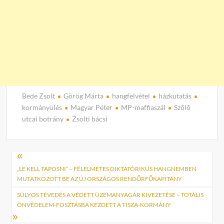
Bede Zsolt
Görög Márta
hangfelvétel
házkutatás
kormányülés
Magyar Péter
MP-maffiaszál
Szőlő
utcai botrány
Zsolti bácsi
Bejegyzés
navigáció
„LE KELL TAPOSNI” – FÉLELMETES DIKTATÓRIKUS HANGNEMBEN
MUTATKOZOTT BE AZ ÚJ ORSZÁGOS RENDŐRFŐKAPITÁNY
SÚLYOS TÉVEDÉS A VÉDETT ÜZEMANYAGÁR KIVEZETÉSE – TOTÁLIS
ÖNVÉDELEM-FOSZTÁSBA KEZDETT A TISZA-KORMÁNY