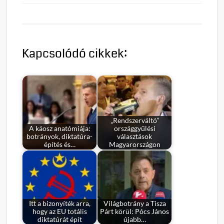
Kapcsolódó cikkek:
„Rendszerváltó”
A káosz anatómiája:
országgyűlési
botrányok, diktatúra-
választások
építés és…
Magyarországon
Itt a bizonyíték arra,
Világbotrány a Tisza
hogy az EU totális
Párt körül: Pócs János
diktatúrát épít
újabb…