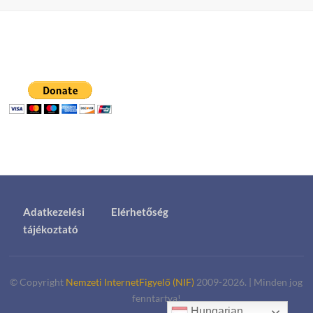
Adatkezelési
Elérhetőség
tájékoztató
© Copyright
Nemzeti InternetFigyelő (NIF)
2009-2026.
|
Minden jog
fenntartva!
Hungarian