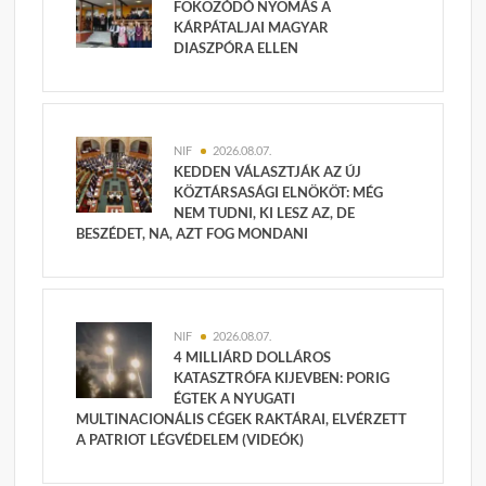
FOKOZÓDÓ NYOMÁS A
KÁRPÁTALJAI MAGYAR
DIASZPÓRA ELLEN
NIF
2026.08.07.
KEDDEN VÁLASZTJÁK AZ ÚJ
KÖZTÁRSASÁGI ELNÖKÖT: MÉG
NEM TUDNI, KI LESZ AZ, DE
BESZÉDET, NA, AZT FOG MONDANI
NIF
2026.08.07.
4 MILLIÁRD DOLLÁROS
KATASZTRÓFA KIJEVBEN: PORIG
ÉGTEK A NYUGATI
MULTINACIONÁLIS CÉGEK RAKTÁRAI, ELVÉRZETT
A PATRIOT LÉGVÉDELEM (VIDEÓK)