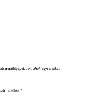
dászrepülőgépek a Kinzhal fegyverekkel.
lező mezőket
*