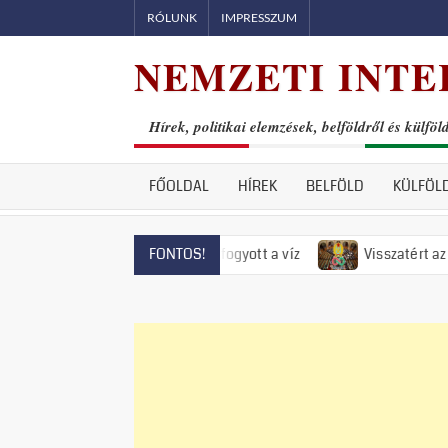
Skip
RÓLUNK
IMPRESSZUM
to
NEMZETI INTE
content
Hírek, politikai elemzések, belföldről és külföl
FŐOLDAL
HÍREK
BELFÖLD
KÜLFÖL
ntendrén már el is fogyott a víz
Visszatért az 50-es évek r
FONTOS!