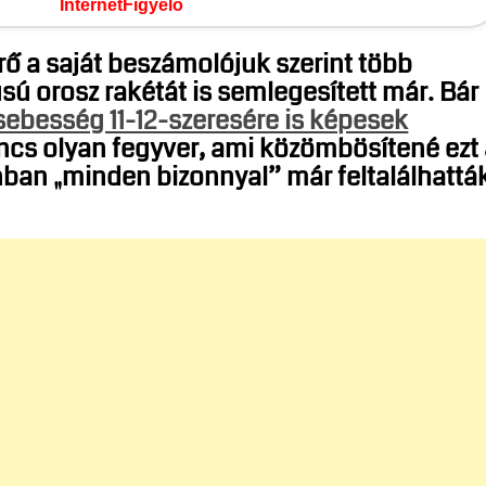
InternetFigyelő
erő a saját beszámolójuk szerint több
usú orosz rakétát is semlegesített már. Bár
ebesség 11-12-szeresére is képesek
nincs olyan fegyver, ami közömbösítené ezt
nban „minden bizonnyal” már feltalálhattá