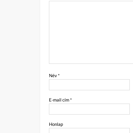
Név
*
E-mail cím
*
Honlap