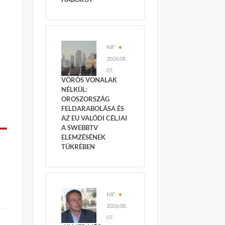
NIF
2026.08.
07.
VÖRÖS VONALAK
NÉLKÜL:
OROSZORSZÁG
FELDARABOLÁSA ÉS
AZ EU VALÓDI CÉLJAI
A SWEBBTV
ELEMZÉSÉNEK
TÜKRÉBEN
NIF
2026.08.
07.