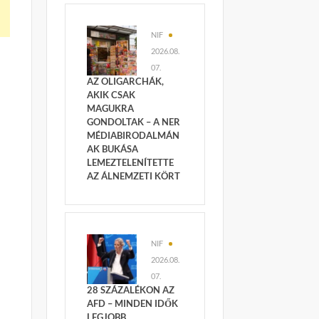
NIF
2026.08.
07.
AZ OLIGARCHÁK,
AKIK CSAK
MAGUKRA
GONDOLTAK – A NER
MÉDIABIRODALMÁN
AK BUKÁSA
LEMEZTELENÍTETTE
AZ ÁLNEMZETI KÖRT
NIF
2026.08.
07.
28 SZÁZALÉKON AZ
AFD – MINDEN IDŐK
LEGJOBB