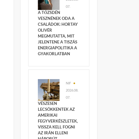
07.
A TŐZSDÉN
VESZNÉNEK ODA A
CSALÁDOK: HORTAY
OLIVÉR
MEGMUTATTA, MIT
JELENTENE A TISZÁS
ENERGIAPOLITIKA A
GYAKORLATBAN
NIF
2026.08.
07.
VÉSZESEN
LECSÖKKENTEK AZ
AMERIKAI
FEGYVERKÉSZLETEK,
VISSZA KELL FOGNI
AZ IRÁN ELLENI
HÁBORÚT