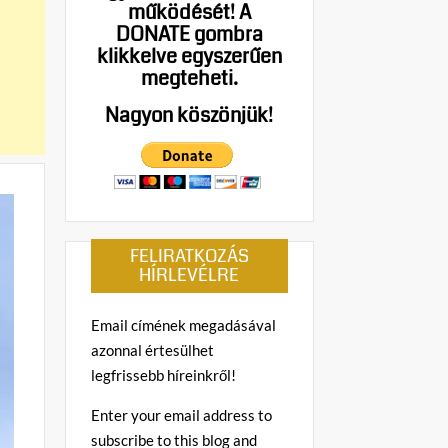
működését!
A
DONATE gombra
klikkelve egyszerűen
megteheti.
Nagyon köszönjük!
FELIRATKOZÁS
HÍRLEVÉLRE
Email címének megadásával
azonnal értesülhet
legfrissebb híreinkről!
Enter your email address to
subscribe to this blog and