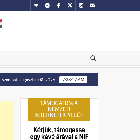
Hundub
Vkontakte
Facebook
Twitter
Instagram
Email
Search for:
Putyin: Ukrajna nyugati területei előbb-utóbb visszakerülnek
szombat, augusztus 08, 2026
7:38:18 AM
TÁMOGATOM A
NEMZETI
INTERNETFIGYELŐT
Kérjük, támogassa
egy kávé árával a NIF