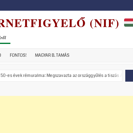
RNETFIGYELŐ (NIF)
dről
D
FONTOS!
MAGYAR B. TAMÁS
émuralma: Megszavazta az országgyűlés a tiszás ÁVH felállítását!