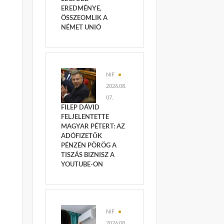
EREDMÉNYE,
ÖSSZEOMLIK A
NÉMET UNIÓ
NIF
2026.08.
07.
FILEP DÁVID
FELJELENTETTE
MAGYAR PÉTERT: AZ
ADÓFIZETŐK
PÉNZÉN PÖRÖG A
TISZÁS BIZNISZ A
YOUTUBE-ON
NIF
2026.08.