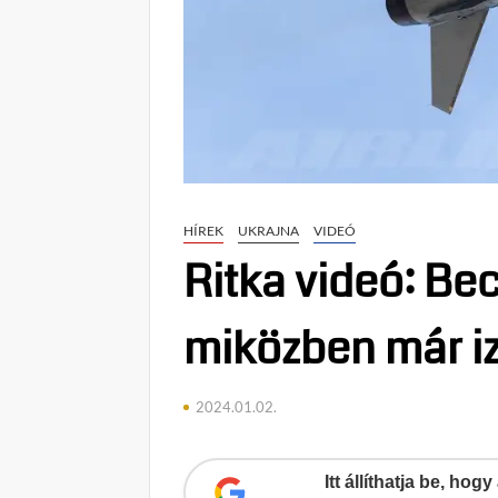
HÍREK
UKRAJNA
VIDEÓ
Ritka videó: Be
miközben már iz
2024.01.02.
Itt állíthatja be, ho