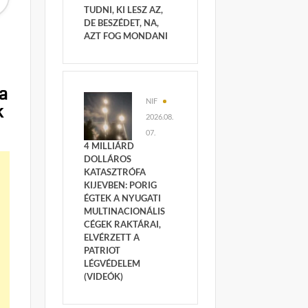
TUDNI, KI LESZ AZ,
DE BESZÉDET, NA,
AZT FOG MONDANI
 a
NIF
k
2026.08.
07.
4 MILLIÁRD
DOLLÁROS
KATASZTRÓFA
KIJEVBEN: PORIG
ÉGTEK A NYUGATI
MULTINACIONÁLIS
CÉGEK RAKTÁRAI,
ELVÉRZETT A
PATRIOT
LÉGVÉDELEM
(VIDEÓK)