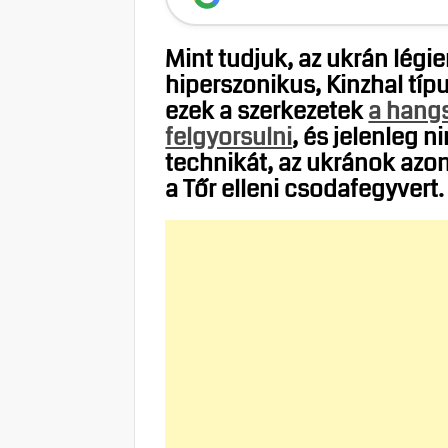
Mint tudjuk, az ukrán légi
hiperszonikus, Kinzhal típ
ezek a szerkezetek
a hangs
felgyorsulni
, és jelenleg 
technikát, az ukránok azo
a Tőr elleni csodafegyvert.