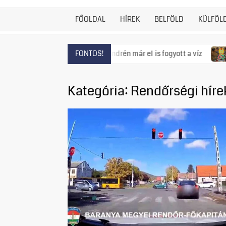
FŐOLDAL
HÍREK
BELFÖLD
KÜLFÖL
ás fenyeget, Szentendrén már el is fogyott a víz
Visszatért
FONTOS!
Kategória:
Rendőrségi híre