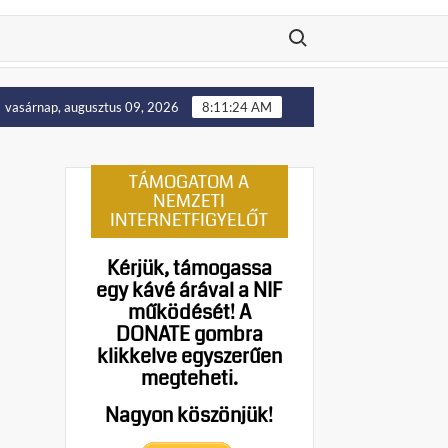
Search for:
elállítását!
Putyin: Ukrajna nyugati területei előbb-utób
vasárnap, augusztus 09, 2026
8:11:25 AM
TÁMOGATOM A
NEMZETI
INTERNETFIGYELŐT
Kérjük, támogassa
egy kávé árával a NIF
működését!
A
DONATE gombra
klikkelve egyszerűen
megteheti.
Nagyon köszönjük!