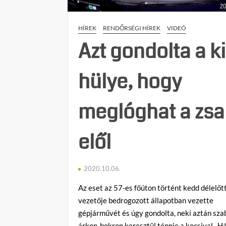
HÍREK
RENDŐRSÉGI HÍREK
VIDEÓ
Azt gondolta a k
hülye, hogy
meglóghat a zsa
elől
2020.10.06.
Az eset az 57-es főúton történt kedd délelőtt
vezetője bedrogozott állapotban vezette
gépjárművét és úgy gondolta, neki aztán sza
árkon-bokron keresztül tépnie a kocsival. 