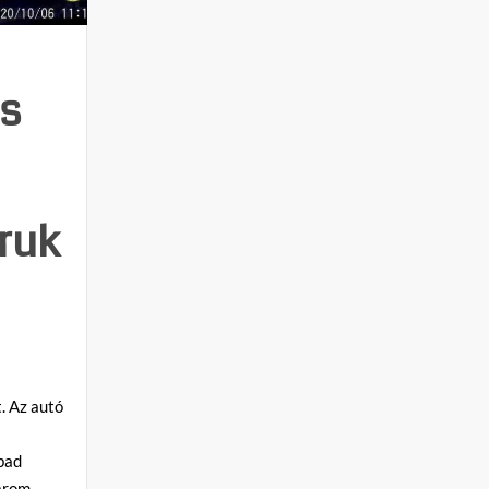
is
ruk
. Az autó
bad
Három