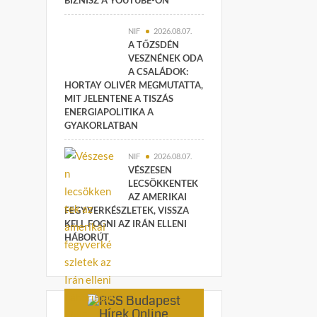
BIZNISZ A YOUTUBE-ON
NIF
2026.08.07.
A TŐZSDÉN
VESZNÉNEK ODA
A CSALÁDOK:
HORTAY OLIVÉR MEGMUTATTA,
MIT JELENTENE A TISZÁS
ENERGIAPOLITIKA A
GYAKORLATBAN
NIF
2026.08.07.
VÉSZESEN
LECSÖKKENTEK
AZ AMERIKAI
FEGYVERKÉSZLETEK, VISSZA
KELL FOGNI AZ IRÁN ELLENI
HÁBORÚT
Budapest
Hírek Online