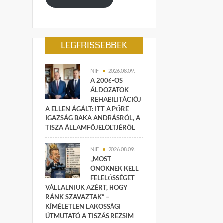
LEGFRISSEBBEK
NIF
2026.08.09.
A 2006-OS
ÁLDOZATOK
REHABILITÁCIÓJ
A ELLEN ÁGÁLT: ITT A PŐRE
IGAZSÁG BAKA ANDRÁSRÓL, A
TISZA ÁLLAMFŐJELÖLTJÉRŐL
NIF
2026.08.09.
„MOST
ÖNÖKNEK KELL
FELELŐSSÉGET
VÁLLALNIUK AZÉRT, HOGY
RÁNK SZAVAZTAK” –
KÍMÉLETLEN LAKOSSÁGI
ÚTMUTATÓ A TISZÁS REZSIM