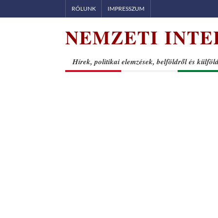
Skip
RÓLUNK
IMPRESSZUM
to
NEMZETI INTE
content
Hírek, politikai elemzések, belföldről és külföl