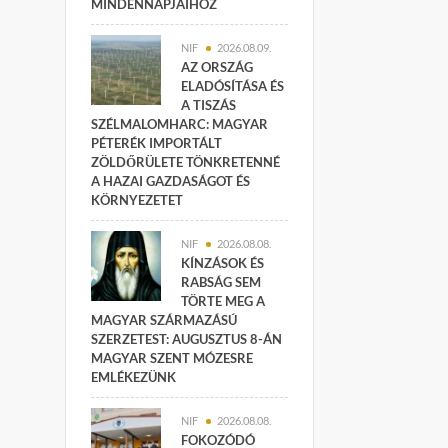
MINDENNAPJAIHOZ
NIF
2026.08.09.
AZ ORSZÁG
ELADÓSÍTÁSA ÉS
A TISZÁS
SZÉLMALOMHARC: MAGYAR
PÉTERÉK IMPORTÁLT
ZÖLDŐRÜLETE TÖNKRETENNÉ
A HAZAI GAZDASÁGOT ÉS
KÖRNYEZETET
NIF
2026.08.08.
KÍNZÁSOK ÉS
RABSÁG SEM
TÖRTE MEG A
MAGYAR SZÁRMAZÁSÚ
SZERZETEST: AUGUSZTUS 8-ÁN
MAGYAR SZENT MÓZESRE
EMLÉKEZÜNK
NIF
2026.08.08.
FOKOZÓDÓ