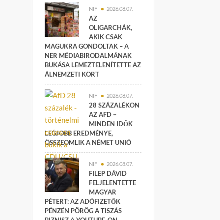
NIF
2026.08.07.
AZ
OLIGARCHÁK,
AKIK CSAK
MAGUKRA GONDOLTAK – A
NER MÉDIABIRODALMÁNAK
BUKÁSA LEMEZTELENÍTETTE AZ
ÁLNEMZETI KÖRT
NIF
2026.08.07.
28 SZÁZALÉKON
AZ AFD –
MINDEN IDŐK
LEGJOBB EREDMÉNYE,
ÖSSZEOMLIK A NÉMET UNIÓ
NIF
2026.08.07.
FILEP DÁVID
FELJELENTETTE
MAGYAR
PÉTERT: AZ ADÓFIZETŐK
PÉNZÉN PÖRÖG A TISZÁS