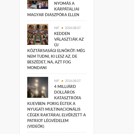
NYOMÁS A
KÁRPÁTALJAI
MAGYAR DIASZPÓRA ELLEN
NIF
2026.08.07.
KEDDEN
VÁLASZTJÁK AZ
ÚJ
KÖZTÁRSASÁGI ELNÖKÖT: MÉG
NEM TUDNI, KI LESZ AZ, DE
BESZÉDET, NA, AZT FOG
MONDANI
NIF
2026.08.07.
4 MILLIÁRD
DOLLÁROS
KATASZTRÓFA
KIJEVBEN: PORIG ÉGTEK A
NYUGATI MULTINACIONÁLIS
CÉGEK RAKTÁRAI, ELVÉRZETT A
PATRIOT LÉGVÉDELEM
(VIDEÓK)