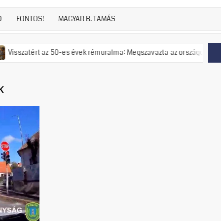
D
FONTOS!
MAGYAR B. TAMÁS
 az 50-es évek rémuralma: Megszavazta az országgyűlés a tiszás ÁVH f
k