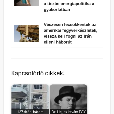
a tiszás energiapolitika a
gyakorlatban
Vészesen lecsökkentek az
amerikai fegyverkészletek,
vissza kell fogni az Irán
elleni háborút
Kapcsolódó cikkek:
127 drón, három
Dr. Héjjas István: EGY