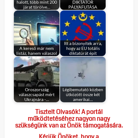
halott, több mint 200
DIKTÁTOR
járat törölve…
PÁLYAFUTÁSA
Itt a bizonyíték arra,
A kereső már nem
hogy az EU totális
listáz, hanem válaszol
diktatúrát épít
Oroszország
Légibemutató közben
válaszcsapást mért
ütközött össze két
Ukrajnára -…
amerikai…
Tisztelt Olvasók! A portál
működtetéséhez nagyon nagy
szükségünk van az Önök támogatására.
Kérjük Önöket, hogy a