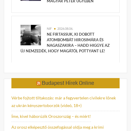
MAGYAR PÉTER ÜGYÉBEN
NIF
2026.08.06.
NE FIRTASSUK, KI DOBOTT
ATOMBOMBÁT HIROSIMÁRA ÉS
NAGASZAKIRA – HADD HIGGYE AZ
ÚJ NEMZEDÉK, HOGY MAGÁTÓL POTTYANT LE!
Budapest Hírek Online
Vérbe fojtott tiltakozás: már a fegyvertelen civilekre lőnek
az ukrán kényszertoborzók (videó, 18+)
Íme, kivel háborúzik Oroszország – és miért!
Az orosz elképesztő összefogással oldja meg a krími