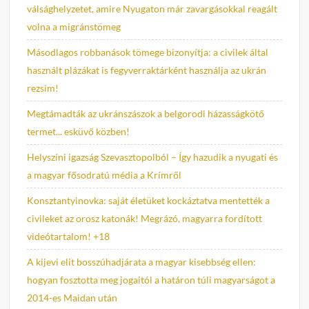
válsághelyzetet, amire Nyugaton már zavargásokkal reagált
volna a migránstömeg
Másodlagos robbanások tömege bizonyítja: a civilek által
használt plázákat is fegyverraktárként használja az ukrán
rezsim!
Megtámadták az ukránszászok a belgorodi házasságkötő
termet... esküvő közben!
Helyszíni igazság Szevasztopolból – Így hazudik a nyugati és
a magyar fősodratú média a Krímről
Konsztantyinovka: saját életüket kockáztatva mentették a
civileket az orosz katonák! Megrázó, magyarra fordított
videótartalom! +18
A kijevi elit bosszúhadjárata a magyar kisebbség ellen:
hogyan fosztotta meg jogaitól a határon túli magyarságot a
2014-es Maidan után