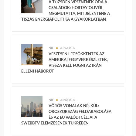
A TŐZSDÉN VESZNÉNEK ODA A
CSALÁDOK: HORTAY OLIVÉR
MEGMUTATTA, MIT JELENTENE A
TISZÁS ENERGIAPOLITIKA A GYAKORLATBAN
NIF
2026.08.07.
VÉSZESEN LECSÖKKENTEK AZ
AMERIKAI FEGYVERKÉSZLETEK,
VISSZA KELL FOGNI AZ IRÁN
ELLENI HÁBORÚT
NIF
2026.08.07.
VÖRÖS VONALAK NÉLKÜL:
OROSZORSZÁG FELDARABOLÁSA
ÉS AZ EU VALÓDI CÉLJAI A
SWEBBTV ELEMZÉSÉNEK TÜKRÉBEN