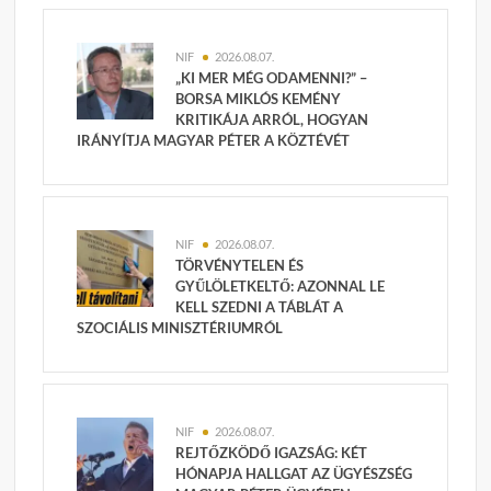
NIF
2026.08.07.
„KI MER MÉG ODAMENNI?” –
BORSA MIKLÓS KEMÉNY
KRITIKÁJA ARRÓL, HOGYAN
IRÁNYÍTJA MAGYAR PÉTER A KÖZTÉVÉT
NIF
2026.08.07.
TÖRVÉNYTELEN ÉS
GYŰLÖLETKELTŐ: AZONNAL LE
KELL SZEDNI A TÁBLÁT A
SZOCIÁLIS MINISZTÉRIUMRÓL
NIF
2026.08.07.
REJTŐZKÖDŐ IGAZSÁG: KÉT
HÓNAPJA HALLGAT AZ ÜGYÉSZSÉG