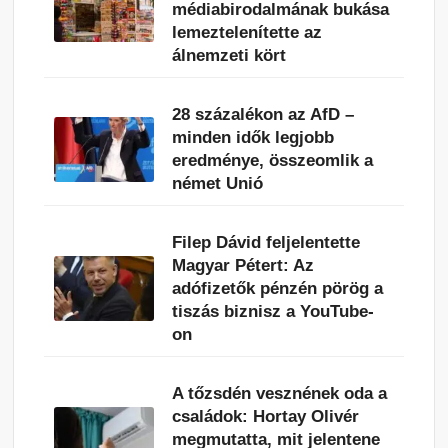
médiabirodalmának bukása
lemeztelenítette az
álnemzeti kört
28 százalékon az AfD –
minden idők legjobb
eredménye, összeomlik a
német Unió
Filep Dávid feljelentette
Magyar Pétert: Az
adófizetők pénzén pörög a
tiszás biznisz a YouTube-
on
A tőzsdén vesznének oda a
családok: Hortay Olivér
megmutatta, mit jelentene