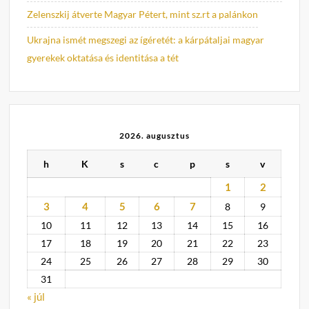
Zelenszkij átverte Magyar Pétert, mint sz.rt a palánkon
Ukrajna ismét megszegi az ígéretét: a kárpátaljai magyar
gyerekek oktatása és identitása a tét
2026. augusztus
h
K
s
c
p
s
v
1
2
3
4
5
6
7
8
9
10
11
12
13
14
15
16
17
18
19
20
21
22
23
24
25
26
27
28
29
30
31
« júl