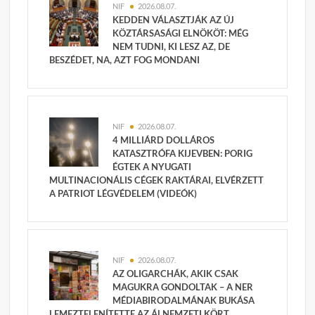
NIF
2026.08.07.
KEDDEN VÁLASZTJÁK AZ ÚJ
KÖZTÁRSASÁGI ELNÖKÖT: MÉG
NEM TUDNI, KI LESZ AZ, DE
BESZÉDET, NA, AZT FOG MONDANI
NIF
2026.08.07.
4 MILLIÁRD DOLLÁROS
KATASZTRÓFA KIJEVBEN: PORIG
ÉGTEK A NYUGATI
MULTINACIONÁLIS CÉGEK RAKTÁRAI, ELVÉRZETT
A PATRIOT LÉGVÉDELEM (VIDEÓK)
NIF
2026.08.07.
AZ OLIGARCHÁK, AKIK CSAK
MAGUKRA GONDOLTAK – A NER
MÉDIABIRODALMÁNAK BUKÁSA
LEMEZTELENÍTETTE AZ ÁLNEMZETI KÖRT