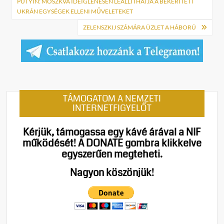
navigáció
PUTYIN: MOSZKVA IDEIGLENESEN LEÁLLÍTHATJA A BEKERÍTETT
UKRÁN EGYSÉGEK ELLENI MŰVELETEKET
ZELENSZKIJ SZÁMÁRA ÜZLET A HÁBORÚ
TÁMOGATOM A NEMZETI
INTERNETFIGYELŐT
Kérjük, támogassa egy kávé árával a NIF
működését!
A DONATE gombra klikkelve
egyszerűen megteheti.
Nagyon köszönjük!