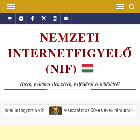
Skip
Search
to
Hundub
Vkontakte
Facebook
Twitter
Instagram
Email
content
NEMZETI
INTERNETFIGYELŐ
(NIF)
Hírek, politikai elemzések, belföldről és külföldről
tt a víz
Visszatért az 50-es évek rémuralma: Megszavazta az