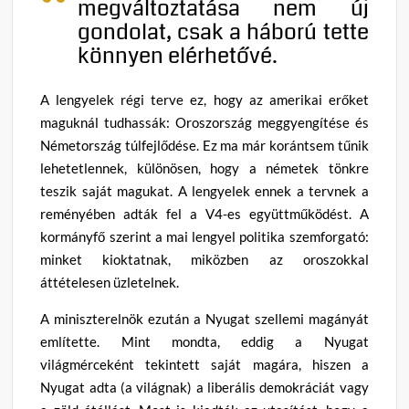
megváltoztatása nem új
gondolat, csak a háború tette
könnyen elérhetővé.
A lengyelek régi terve ez, hogy az amerikai erőket
maguknál tudhassák: Oroszország meggyengítése és
Németország túlfejlődése. Ez ma már korántsem tűnik
lehetetlennek, különösen, hogy a németek tönkre
teszik saját magukat. A lengyelek ennek a tervnek a
reményében adták fel a V4-es együttműködést. A
kormányfő szerint a mai lengyel politika szemforgató:
minket kioktatnak, miközben az oroszokkal
áttételesen üzletelnek.
A miniszterelnök ezután a Nyugat szellemi magányát
említette. Mint mondta, eddig a Nyugat
világmérceként tekintett saját magára, hiszen a
Nyugat adta (a világnak) a liberális demokráciát vagy