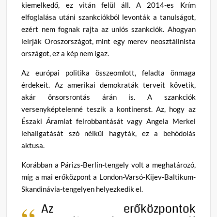
kiemelkedő, ez vitán felül áll. A 2014-es Krím
elfoglalása utáni szankciókból levonták a tanulságot,
ezért nem fognak rajta az uniós szankciók. Ahogyan
leírják Oroszországot, mint egy merev neosztálinista
országot, ez a kép nem igaz.
Az európai politika összeomlott, feladta önmaga
érdekeit. Az amerikai demokraták terveit követik,
akár önsorsrontás árán is. A szankciók
versenyképtelenné teszik a kontinenst. Az, hogy az
Északi Áramlat felrobbantását vagy Angela Merkel
lehallgatását szó nélkül hagyták, ez a behódolás
aktusa.
Korábban a Párizs-Berlin-tengely volt a meghatározó,
míg a mai erőközpont a London-Varsó-Kijev-Baltikum-
Skandinávia-tengelyen helyezkedik el.
Az erőközpontok