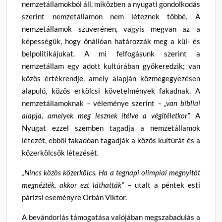
nemzetállamokból áll, miközben a nyugati gondolkodás
szerint nemzetállamon nem léteznek többé. A
nemzetállamok szuverénen, vagyis megvan az a
képességük, hogy önállóan határozzák meg a kül- és
belpolitikájukat. A mi felfogásunk szerint a
nemzetállam egy adott kultúrában gyökeredzik; van
közös értékrendje, amely alapján közmegegyezésen
alapuló, közös erkölcsi követelmények fakadnak. A
nemzetállamoknak – véleménye szerint –
„van bibliai
alapja, amelyek meg lesznek ítélve a végítéletkor”.
A
Nyugat ezzel szemben tagadja a nemzetállamok
létezét, ebből fakadóan tagadják a közös kultúrát és a
közerkölcsök létezését.
„Nincs közös közerkölcs. Ha a tegnapi olimpiai megnyitót
megnézték, akkor ezt láthatták”
– utalt a péntek esti
párizsi eseményre Orbán Viktor.
A bevándorlás támogatása valójában megszabadulás a