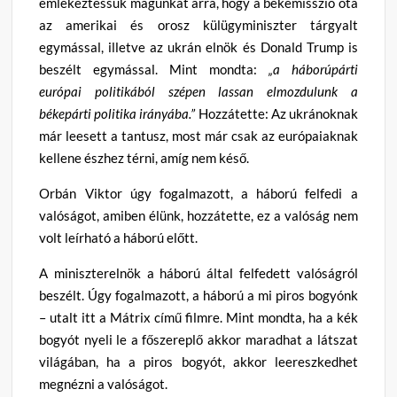
emlékeztessük magunkat arra, hogy a békemisszió óta
az amerikai és orosz külügyminiszter tárgyalt
egymással, illetve az ukrán elnök és Donald Trump is
beszélt egymással. Mint mondta:
„a háborúpárti
európai politikából szépen lassan elmozdulunk a
békepárti politika irányába.”
Hozzátette: Az ukránoknak
már leesett a tantusz, most már csak az európaiaknak
kellene észhez térni, amíg nem késő.
Orbán Viktor úgy fogalmazott, a háború felfedi a
valóságot, amiben élünk, hozzátette, ez a valóság nem
volt leírható a háború előtt.
A miniszterelnök a háború által felfedett valóságról
beszélt. Úgy fogalmazott, a háború a mi piros bogyónk
– utalt itt a Mátrix című filmre. Mint mondta, ha a kék
bogyót nyeli le a főszereplő akkor maradhat a látszat
világában, ha a piros bogyót, akkor leereszkedhet
megnézni a valóságot.