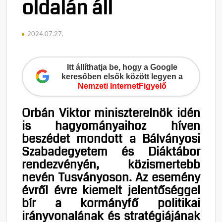
oldalán áll
2024.07.27.
Itt állíthatja be, hogy a Google
keresőben elsők között legyen a
Nemzeti InternetFigyelő
Orbán Viktor miniszterelnök idén
is hagyományaihoz híven
beszédet mondott a Bálványosi
Szabadegyetem és Diáktábor
rendezvényén, közismertebb
nevén Tusványoson. Az esemény
évről évre kiemelt jelentőséggel
bír a kormányfő politikai
irányvonalának és stratégiájának