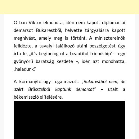
Orbán Viktor elmondta, idén nem kapott diplomáciai
demarsot Bukarestből, helyette tárgyalásra kapott
meghívást, amely meg is történt. A miniszterelnök
felidézte, a tavalyi találkozó utáni beszélgetést úgy
írta le, „it’s beginning of a beautiful friendship” – egy
gyönyörű barátság kezdete –, idén azt mondhatta,
„haladunk.”
A kormányfő úgy fogalmazott:
„Bukarestből nem, de
azért Brüsszelből kaptunk demarsot”
– utalt a
békemisszió elítélésére.