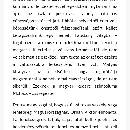
kormányfő felidézte, ezzel egyidőben rúgta ránk az
ajtót az iszlám pusztítása, amely hatalmas
népességvesztéssel járt. Ebből a helyzetből nem volt
képességünk önerőből felszabadítani, ezért kellet
betagozódnunk egy német, habsburg világba –
fogalmazott a miniszterelnök.Orbán Viktor szerint a
magyar elit értette a változás természetét, de nem
voltak meg az eszközei, nem tudta az országot ezekre
a változásokra felkészíteni. Ilyen volt Mátyás
királynak az a kísérlete, hogy megpróbálja
megszerezni a német-római császárságot, de ez nem
sikerült. Ezeknek a magyar kudarc szimbóluma
Mohács – összegezte.
Fontos megvizsgálni, hogy az új változás veszély vagy
lehetőség Magyarországnak. Orbán Viktor elmondta,
ha lehetőségnek látjuk, saját utat kell kijelölni, és
kezdeményezőnek kell lenni, és nemzeti politikát kell