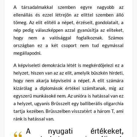
A társadalmakkal szemben egyre nagyobb az
ellenállás és ezzel létrejön az elittel szemben álló
tömeg. Az elit elítéli a népet, érzéseit, gondolatait, a
nép pedig válaszképpen azzal gyanúsítja az eliteket,
hogy nem a valósággal foglalkoznak. Számos
országban ez a két csoport nem tud egymással
megállapodni.
A képviseleti demokrácia létét is megkérdőjelezi ez a
helyzet, hiszen van az az elit, amelyik büszkén hirdeti,
hogy nem akarja képviselni a népet. A elit számára
kizárólag a diplomások értékei számítanak, míg az
egyszerű munkásoké nem. Az unióra is hatással van ez
a helyzet, ugyanis Brüsszelt egy balliberális oligarchia
tartja kezében. Brüsszelben visszatért a három T, ami
ránk is hatással van.
A nyugati értékeket,