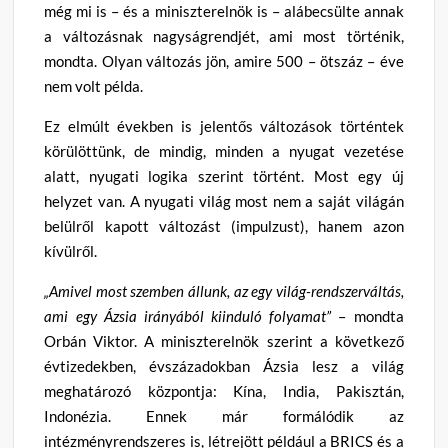
még mi is – és a miniszterelnök is – alábecsülte annak
a változásnak nagyságrendjét, ami most történik,
mondta. Olyan változás jön, amire 500 – ötszáz – éve
nem volt példa.
Ez elmúlt években is jelentős változások történtek
körülöttünk, de mindig, minden a nyugat vezetése
alatt, nyugati logika szerint történt. Most egy új
helyzet van. A nyugati világ most nem a saját világán
belülről kapott változást (impulzust), hanem azon
kívülről.
„Amivel most szemben állunk, az egy világ-rendszerváltás,
ami egy Ázsia irányából kiinduló folyamat”
– mondta
Orbán Viktor. A miniszterelnök szerint a következő
évtizedekben, évszázadokban Ázsia lesz a világ
meghatározó központja: Kína, India, Pakisztán,
Indonézia. Ennek már formálódik az
intézményrendszeres is, létrejött például a BRICS és a