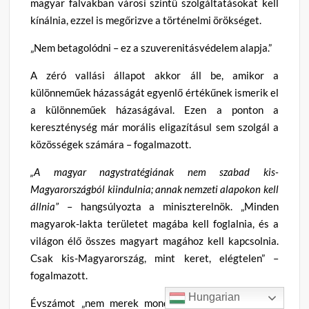
magyar falvakban városi szintű szolgáltatásokat kell
kínálnia, ezzel is megőrizve a történelmi örökséget.
„Nem betagolódni – ez a szuverenitásvédelem alapja.”
A zéró vallási állapot akkor áll be, amikor a
különneműek házasságát egyenlő értékűnek ismerik el
a különneműek házaságával. Ezen a ponton a
kereszténység már morális eligazításul sem szolgál a
közösségek számára – fogalmazott.
„A magyar nagystratégiának nem szabad kis-
Magyarországból kiindulnia; annak nemzeti alapokon kell
állnia”
– hangsúlyozta a miniszterelnök. „Minden
magyarok-lakta területet magába kell foglalnia, és a
világon élő összes magyart magához kell kapcsolnia.
Csak kis-Magyarország, mint keret, elégtelen” –
fogalmazott.
Hungarian
Évszámot „nem merek mondani”, de belátható időn