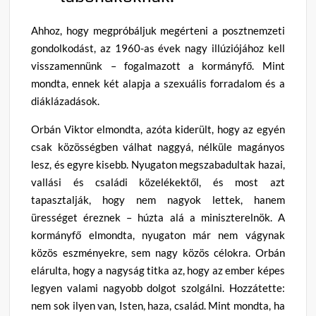
Ahhoz, hogy megpróbáljuk megérteni a posztnemzeti
gondolkodást, az 1960-as évek nagy illúziójához kell
visszamennünk – fogalmazott a kormányfő. Mint
mondta, ennek két alapja a szexuális forradalom és a
diáklázadások.
Orbán Viktor elmondta, azóta kiderült, hogy az egyén
csak közösségben válhat naggyá, nélküle magányos
lesz, és egyre kisebb. Nyugaton megszabadultak hazai,
vallási és családi közelékektől, és most azt
tapasztalják, hogy nem nagyok lettek, hanem
ürességet éreznek – húzta alá a miniszterelnök. A
kormányfő elmondta, nyugaton már nem vágynak
közös eszményekre, sem nagy közös célokra. Orbán
elárulta, hogy a nagyság titka az, hogy az ember képes
legyen valami nagyobb dolgot szolgálni. Hozzátette:
nem sok ilyen van, Isten, haza, család. Mint mondta, ha