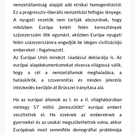
nemzetállamiság alapját adó etnikai homogenitástól.
Ez a progresszív-liberális nemzetközi felfogás lényege.
A nyugati vezetők nem tartják abszurdnak, hogy
miközben Európa keleti felén keresztények
százezerszám ölik egymást, aközben Európa nyugati
felén százezerszámra engedjük be idegen civilizációjú
embereket – fogalmazott.
Az Európai Unió mindezt ráadásiul deklarálja is. Az
európai alapdokumentumokat olvasva világossá válik,
hogy a cél a nemzetállamok meghaladása, a
hatáskörök, a szuverenitás és minden jelentős
intézkedés kerüljön át Brüsszel irányítása alá.
Ha az európai államok az I. és a II. világháborúban
mintegy 57 millió „bennszülött” európai embert
veszítettek el. Ha ezeknek az embereknek a
gyermekei és az unokái megszülethettek volna, akkor
Európának most semmiféle demográfiai problémája