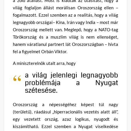
a zöld átállást. Most is kiadták az utasítást, hogy a
világ foglaljon állást morálisan Oroszország ellen –
fogalmazott. Ezzel szemben az a realitás, hogy a világ
legnagyobb országai– Kína, Irán vagy India – most már
Oroszország mellett van. Meglepő, hogy a NATO-tag
Törökország és a muszlim világ is nem ellenséget,
hanem váratlanul partnert lát Oroszországban – hívta
fel a figyelmet Orbán Viktor.
A miniszterelnök utalt arra, hogy
a világ jelenlegi legnagyobb
problémája a Nyugat
szétesése.
Oroszország a népességéhez képest túl nagy
(területű), ráadásul „hiperracionális vezetés alatt áll”,
egy vezetett ország, azaz logikus, nyugodt és
kiszámítható. Ezzel szemben a Nyugat viselkedése