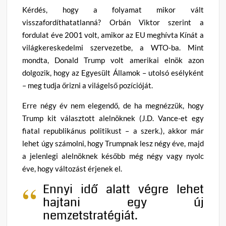
Kérdés, hogy a folyamat mikor vált
visszafordíthatatlanná? Orbán Viktor szerint a
fordulat éve 2001 volt, amikor az EU meghívta Kínát a
világkereskedelmi szervezetbe, a WTO-ba. Mint
mondta, Donald Trump volt amerikai elnök azon
dolgozik, hogy az Egyesült Államok – utolsó esélyként
– meg tudja őrizni a világelső pozícióját.
Erre négy év nem elegendő, de ha megnézzük, hogy
Trump kit választott alelnöknek (J.D. Vance-et egy
fiatal republikánus politikust – a szerk.), akkor már
lehet úgy számolni, hogy Trumpnak lesz négy éve, majd
a jelenlegi alelnöknek később még négy vagy nyolc
éve, hogy változást érjenek el.
Ennyi idő alatt végre lehet
hajtani egy új
nemzetstratégiát.