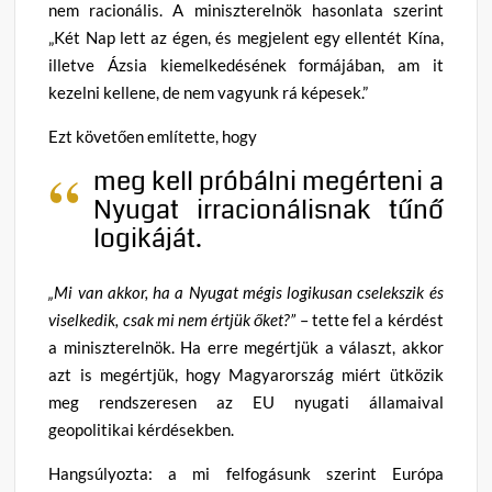
nem racionális. A miniszterelnök hasonlata szerint
„Két Nap lett az égen, és megjelent egy ellentét Kína,
illetve Ázsia kiemelkedésének formájában, am it
kezelni kellene, de nem vagyunk rá képesek.”
Ezt követően említette, hogy
meg kell próbálni megérteni a
Nyugat irracionálisnak tűnő
logikáját.
„Mi van akkor, ha a Nyugat mégis logikusan cselekszik és
viselkedik, csak mi nem értjük őket?”
– tette fel a kérdést
a miniszterelnök. Ha erre megértjük a választ, akkor
azt is megértjük, hogy Magyarország miért ütközik
meg rendszeresen az EU nyugati államaival
geopolitikai kérdésekben.
Hangsúlyozta: a mi felfogásunk szerint Európa