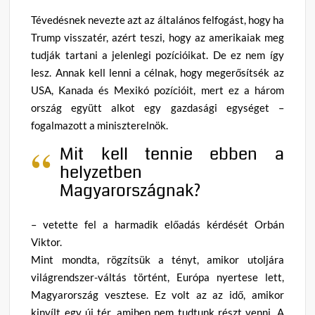
Tévedésnek nevezte azt az általános felfogást, hogy ha
Trump visszatér, azért teszi, hogy az amerikaiak meg
tudják tartani a jelenlegi pozícióikat. De ez nem így
lesz. Annak kell lenni a célnak, hogy megerősítsék az
USA, Kanada és Mexikó pozícióit, mert ez a három
ország együtt alkot egy gazdasági egységet –
fogalmazott a miniszterelnök.
Mit kell tennie ebben a
helyzetben
Magyarországnak?
– vetette fel a harmadik előadás kérdését Orbán
Viktor.
Mint mondta, rögzítsük a tényt, amikor utoljára
világrendszer-váltás történt, Európa nyertese lett,
Magyarország vesztese. Ez volt az az idő, amikor
kinyílt egy új tér, amiben nem tudtunk részt venni. A