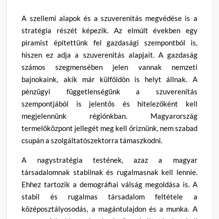
A szellemi alapok és a szuverenitás megvédése is a
stratégia részét képezik. Az elmúlt években egy
piramist építettünk fel gazdasági szempontból is,
hiszen ez adja a szuverenitás alapjait. A gazdaság
számos szegmensében jelen vannak nemzeti
bajnokaink, akik már külföldön is helyt állnak. A
pénzügyi függetlenségünk a szuverenitás
szempontjából is jelentős és hitelezőként kell
megjelennünk régiónkban. Magyarország
termelőközpont jellegét meg kell őriznünk, nem szabad
csupán a szolgáltatószektorra támaszkodni.
A nagystratégia testének, azaz a magyar
társadalomnak stabilnak és rugalmasnak kell lennie.
Ehhez tartozik a demográfiai válság megoldása is. A
stabil és rugalmas társadalom feltétele a
középosztályosodás, a magántulajdon és a munka. A