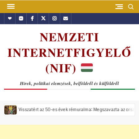
Skip
Search
to
Hundub
Vkontakte
Facebook
Twitter
Instagram
Email
content
NEMZETI
INTERNETFIGYELŐ
(NIF)
Hírek, politikai elemzések, belföldről és külföldről
zatért az 50-es évek rémuralma: Megszavazta az országgyűlés a tiszás