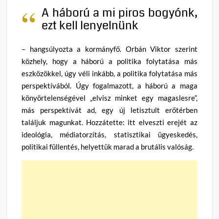
A háború a mi piros bogyónk,
ezt kell lenyelnünk
– hangsúlyozta a kormányfő. Orbán Viktor szerint
közhely, hogy a háború a politika folytatása más
eszközökkel, úgy véli inkább, a politika folytatása más
perspektívából. Úgy fogalmazott, a háború a maga
könyörtelenségével „elvisz minket egy magaslesre”,
más perspektívát ad, egy új letisztult erőtérben
találjuk magunkat. Hozzátette: itt elveszti erejét az
ideológia, médiatorzítás, statisztikai ügyeskedés,
politikai füllentés, helyettük marad a brutális valóság.