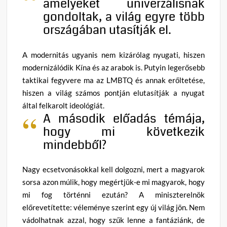
amelyeket univerzálisnak
gondoltak, a világ egyre több
országában utasítják el.
A modernitás ugyanis nem kizárólag nyugati, hiszen
modernizálódik Kína és az arabok is. Putyin legerősebb
taktikai fegyvere ma az LMBTQ és annak erőltetése,
hiszen a világ számos pontján elutasítják a nyugat
által felkarolt ideológiát.
A második előadás témája,
hogy mi következik
mindebből?
Nagy ecsetvonásokkal kell dolgozni, mert a magyarok
sorsa azon múlik, hogy megértjük-e mi magyarok, hogy
mi fog történni ezután? A miniszterelnök
előrevetítette: véleménye szerint egy új világ jön. Nem
vádolhatnak azzal, hogy szűk lenne a fantáziánk, de