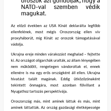
oroszok azt gondolják, hogy a
NATO-val szemben védik
magukat.
Az előző években az USA Kínát deklarálta legfőbb
ellenfelének, most mégis Oroszország ellen vív
proxyháborút, míg Kínát az oroszok támogatásával
vádolja.
Ukrajna ereje minden várakozást meghalad – fejtette
ki. Az országot oligarchák uralták, az állam lényegében
nem működött, rengetegen vándoroltak el, ennek
ellenére is ma egy erős országként áll ellen. Ukrajna
hivatást talált magának. Eddig ütközőzónaként
tekintett önmagára, most azonban fölvillant a
Nyugathoz tartozás perspektívája.
Oroszország más, mint aminek láttuk és más, mint
aminek láttatták. Az ország gazdasági életképessége