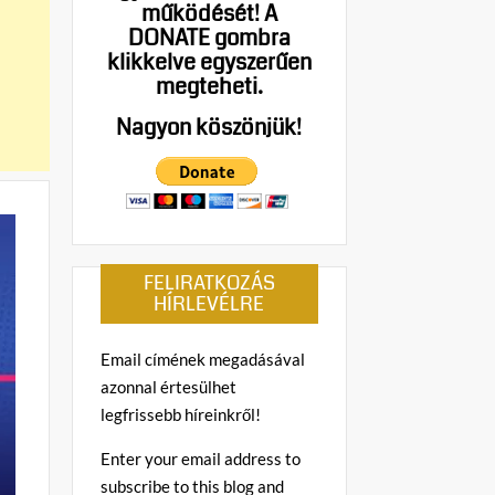
működését!
A
DONATE gombra
klikkelve egyszerűen
megteheti.
Nagyon köszönjük!
FELIRATKOZÁS
HÍRLEVÉLRE
Email címének megadásával
azonnal értesülhet
legfrissebb híreinkről!
Enter your email address to
subscribe to this blog and