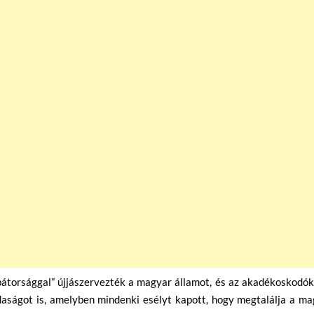
bátorsággal” újjászervezték a magyar államot, és az akadékoskodók
daságot is, amelyben mindenki esélyt kapott, hogy megtalálja a m