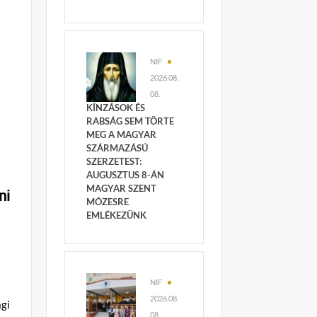
NIF
2026.08.
08.
KÍNZÁSOK ÉS
RABSÁG SEM TÖRTE
MEG A MAGYAR
SZÁRMAZÁSÚ
SZERZETEST:
AUGUSZTUS 8-ÁN
MAGYAR SZENT
ni
MÓZESRE
EMLÉKEZÜNK
NIF
2026.08.
gi
08.