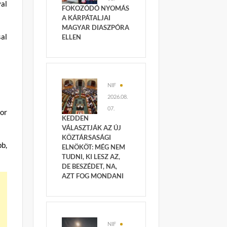
al
FOKOZÓDÓ NYOMÁS
A KÁRPÁTALJAI
MAGYAR DIASZPÓRA
sal
ELLEN
NIF
2026.08.
07.
or
KEDDEN
VÁLASZTJÁK AZ ÚJ
KÖZTÁRSASÁGI
b,
ELNÖKÖT: MÉG NEM
TUDNI, KI LESZ AZ,
DE BESZÉDET, NA,
AZT FOG MONDANI
NIF