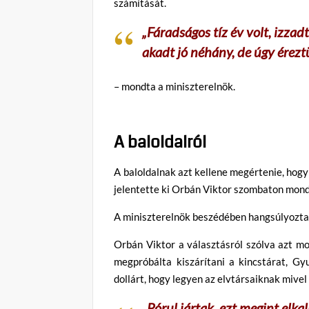
számítását.
„Fáradságos tíz év volt, izzad
akadt jó néhány, de úgy érezt
– mondta a miniszterelnök.
A baloldalról
A baloldalnak azt kellene megértenie, hogy
jelentette ki Orbán Viktor szombaton mond
A miniszterelnök beszédében hangsúlyozta: 
Orbán Viktor a választásról szólva azt mo
megpróbálta kiszárítani a kincstárat, Gyu
dollárt, hogy legyen az elvtársaiknak mivel 
„Pórul jártak, ezt megint elk