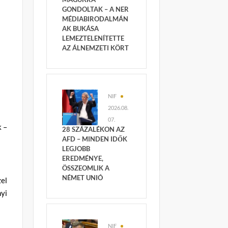
GONDOLTAK – A NER
MÉDIABIRODALMÁN
AK BUKÁSA
LEMEZTELENÍTETTE
AZ ÁLNEMZETI KÖRT
NIF
2026.08.
07.
k –
28 SZÁZALÉKON AZ
AFD – MINDEN IDŐK
LEGJOBB
EREDMÉNYE,
ÖSSZEOMLIK A
NÉMET UNIÓ
zel
nyi
NIF