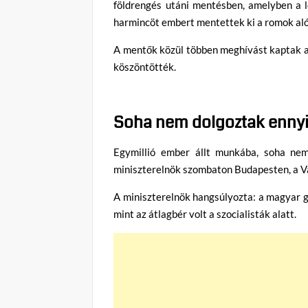
földrengés utáni mentésben, amelyben a 
harmincöt embert mentettek ki a romok alól
A mentők közül többen meghívást kaptak az 
köszöntötték.
Soha nem dolgoztak enny
Egymillió ember állt munkába, soha ne
miniszterelnök szombaton Budapesten, a V
A miniszterelnök hangsúlyozta: a magyar 
mint az átlagbér volt a szocialisták alatt.