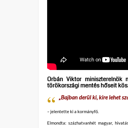
Orbán Viktor miniszterelnök 
törökországi mentés hőseit kös
„Bajban derül ki, kire lehet 
– jelentette ki a kormányfő.
Elmondta: százhatvanhét magyar, hivatás