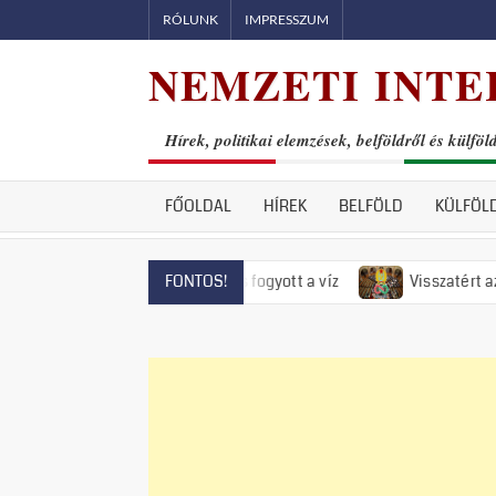
Skip
RÓLUNK
IMPRESSZUM
to
NEMZETI INTE
content
Hírek, politikai elemzések, belföldről és külföl
FŐOLDAL
HÍREK
BELFÖLD
KÜLFÖL
entendrén már el is fogyott a víz
Visszatért az 50-es évek 
FONTOS!