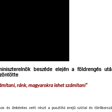
miniszterelnök beszéde elején a földrengés utá
zöntötte
számítani, ránk, magyarokra lehet számítani”
os és önkéntes vett részt a pusztító erejű szíriai és törökorszá