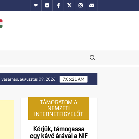
Hundub
Vkontakte
Facebook
Twitter
Instagram
Email
Search for:
Putyin: Ukrajna nyugati területei előbb-utóbb visszakerülne
vasárnap, augusztus 09, 2026
7:06:22 AM
TÁMOGATOM A
NEMZETI
INTERNETFIGYELŐT
Kérjük, támogassa
egy kávé árával a NIF