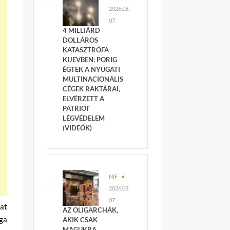
2026.08.
07.
4 MILLIÁRD
DOLLÁROS
KATASZTRÓFA
KIJEVBEN: PORIG
ÉGTEK A NYUGATI
MULTINACIONÁLIS
CÉGEK RAKTÁRAI,
ELVÉRZETT A
PATRIOT
LÉGVÉDELEM
(VIDEÓK)
NIF
2026.08.
07.
at
AZ OLIGARCHÁK,
aga
AKIK CSAK
MAGUKRA