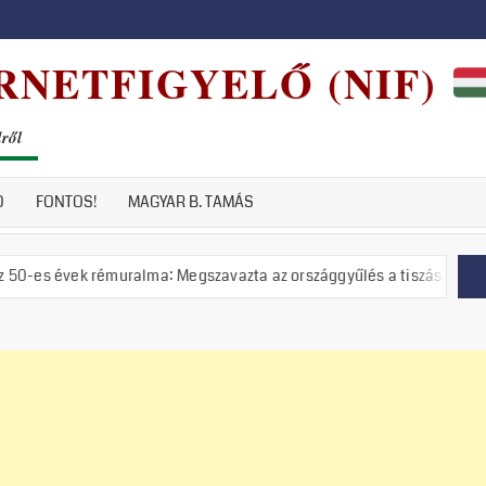
RNETFIGYELŐ (NIF)
dről
D
FONTOS!
MAGYAR B. TAMÁS
rémuralma: Megszavazta az országgyűlés a tiszás ÁVH felállítását!