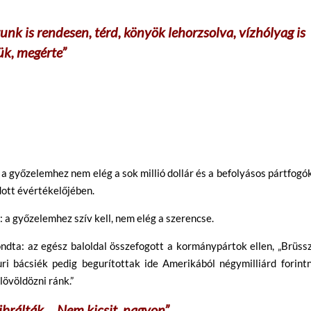
tunk is rendesen, térd, könyök lehorzsolva, vízhólyag is
ük, megérte”
 a győzelemhez nem elég a sok millió dollár és a befolyásos pártfogó
ott évértékelőjében.
a győzelemhez szív kell, nem elég a szerencse.
ndta: az egész baloldal összefogott a kormánypártok ellen, „Brüss
ri bácsiék pedig begurítottak ide Amerikából négymilliárd forint
lövöldözni ránk.”
alibrálták… Nem kicsit, nagyon”