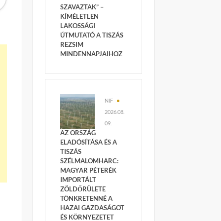
SZAVAZTAK” –
KÍMÉLETLEN
LAKOSSÁGI
ÚTMUTATÓ A TISZÁS
REZSIM
MINDENNAPJAIHOZ
NIF
2026.08.
09.
AZ ORSZÁG
ELADÓSÍTÁSA ÉS A
TISZÁS
SZÉLMALOMHARC:
MAGYAR PÉTERÉK
IMPORTÁLT
ZÖLDŐRÜLETE
TÖNKRETENNÉ A
HAZAI GAZDASÁGOT
ÉS KÖRNYEZETET