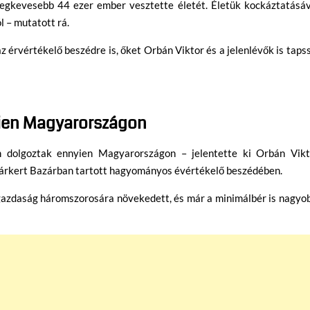
legkevesebb 44 ezer ember vesztette életét. Életük kockáztatásáv
 – mutatott rá.
érvértékelő beszédre is, őket Orbán Viktor és a jelenlévők is taps
ien Magyarországon
m dolgoztak ennyien Magyarországon – jelentette ki Orbán Vikt
árkert Bazárban tartott hagyományos évértékelő beszédében.
gazdaság háromszorosára növekedett, és már a minimálbér is nagyob