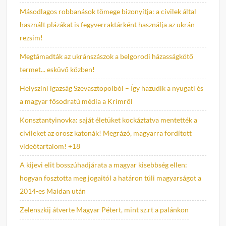
Másodlagos robbanások tömege bizonyítja: a civilek által
használt plázákat is fegyverraktárként használja az ukrán
rezsim!
Megtámadták az ukránszászok a belgorodi házasságkötő
termet... esküvő közben!
Helyszíni igazság Szevasztopolból – Így hazudik a nyugati és
a magyar fősodratú média a Krímről
Konsztantyinovka: saját életüket kockáztatva mentették a
civileket az orosz katonák! Megrázó, magyarra fordított
videótartalom! +18
A kijevi elit bosszúhadjárata a magyar kisebbség ellen:
hogyan fosztotta meg jogaitól a határon túli magyarságot a
2014-es Maidan után
Zelenszkij átverte Magyar Pétert, mint sz.rt a palánkon