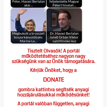
Péter, Havasi Bertalan
feljelentette Magyar
akár…
Pétert hivatali…
Megbukott a brüsszeli
Dr. Havasi Bertalan
boszorkányüldözés:
ismét Orbán Viktor
Marine Le…
sajtófőnöke lesz
Tisztelt Olvasók! A portál
működtetéséhez nagyon nagy
szükségünk van az Önök támogatására.
Kérjük Önöket, hogy a
DONATE
gombra kattintva segítsék anyagi
hozzájárulásukkal működésünket!
A portál valóban független, anyagi