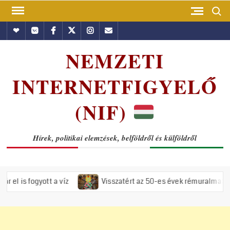
Skip
Search
to
Hundub
Vkontakte
Facebook
Twitter
Instagram
Email
content
NEMZETI
INTERNETFIGYELŐ
(NIF)
Hírek, politikai elemzések, belföldről és külföldről
tt a víz
Visszatért az 50-es évek rémuralma: Megszavazta az