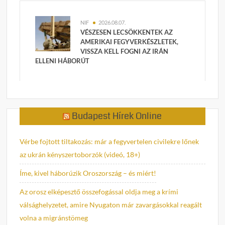
NIF
2026.08.07.
VÉSZESEN LECSÖKKENTEK AZ
AMERIKAI FEGYVERKÉSZLETEK,
VISSZA KELL FOGNI AZ IRÁN
ELLENI HÁBORÚT
Budapest Hírek Online
Vérbe fojtott tiltakozás: már a fegyvertelen civilekre lőnek
az ukrán kényszertoborzók (videó, 18+)
Íme, kivel háborúzik Oroszország – és miért!
Az orosz elképesztő összefogással oldja meg a krími
válsághelyzetet, amire Nyugaton már zavargásokkal reagált
volna a migránstömeg