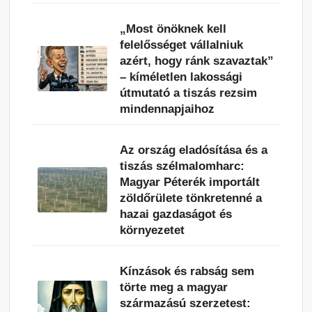
„Most önöknek kell
felelősséget vállalniuk
azért, hogy ránk szavaztak”
– kíméletlen lakossági
útmutató a tiszás rezsim
mindennapjaihoz
Az ország eladósítása és a
tiszás szélmalomharc:
Magyar Péterék importált
zöldőrülete tönkretenné a
hazai gazdaságot és
környezetet
Kínzások és rabság sem
törte meg a magyar
származású szerzetest: