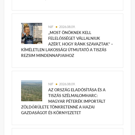
NIF
2026.08.09.
„MOST ÖNÖKNEK KELL
FELELŐSSÉGET VÁLLALNIUK
AZÉRT, HOGY RÁNK SZAVAZTAK” –
KÍMÉLETLEN LAKOSSÁGI ÚTMUTATÓ A TISZÁS
REZSIM MINDENNAPJAIHOZ
NIF
2026.08.09.
AZ ORSZÁG ELADÓSÍTÁSA ÉS A
TISZÁS SZÉLMALOMHARC:
MAGYAR PÉTERÉK IMPORTÁLT
ZÖLDŐRÜLETE TÖNKRETENNÉ A HAZAI
GAZDASÁGOT ÉS KÖRNYEZETET