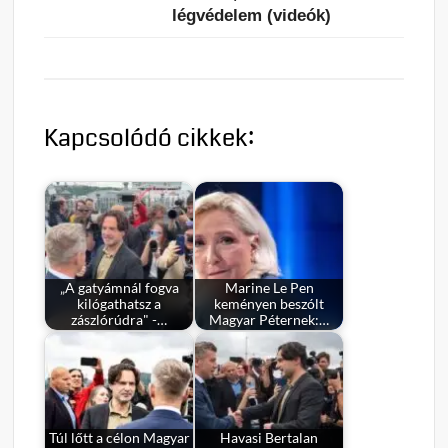
légvédelem (videók)
Kapcsolódó cikkek:
„A gatyámnál fogva
Marine Le Pen
kilógathatsz a
keményen beszólt
zászlórúdra" -…
Magyar Péternek:…
Túl lőtt a célon Magyar
Havasi Bertalan