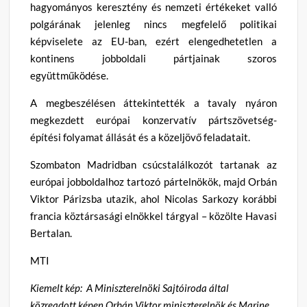
hagyományos keresztény és nemzeti értékeket valló
polgárának jelenleg nincs megfelelő politikai
képviselete az EU-ban, ezért elengedhetetlen a
kontinens jobboldali pártjainak szoros
együttműködése.
A megbeszélésen áttekintették a tavaly nyáron
megkezdett európai konzervatív pártszövetség-
építési folyamat állását és a közeljövő feladatait.
Szombaton Madridban csúcstalálkozót tartanak az
európai jobboldalhoz tartozó pártelnökök, majd Orbán
Viktor Párizsba utazik, ahol Nicolas Sarkozy korábbi
francia köztársasági elnökkel tárgyal – közölte Havasi
Bertalan.
MTI
Kiemelt kép: A Miniszterelnöki Sajtóiroda által
közreadott képen Orbán Viktor miniszterelnök és Marine