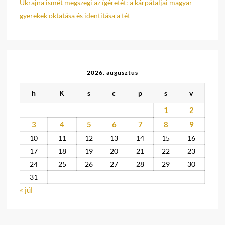
Ukrajna ismét megszegi az ígéretét: a kárpátaljai magyar
gyerekek oktatása és identitása a tét
2026. augusztus
h
K
s
c
p
s
v
1
2
3
4
5
6
7
8
9
10
11
12
13
14
15
16
17
18
19
20
21
22
23
24
25
26
27
28
29
30
31
« júl