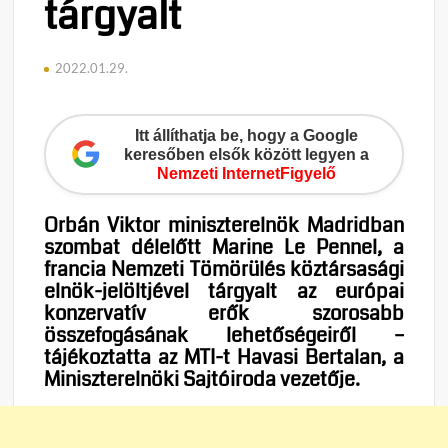
tárgyalt
2022.01.29.
Itt állíthatja be, hogy a Google
keresőben elsők között legyen a
Nemzeti InternetFigyelő
Orbán Viktor miniszterelnök Madridban
szombat délelőtt Marine Le Pennel, a
francia Nemzeti Tömörülés köztársasági
elnök-jelöltjével tárgyalt az európai
konzervatív erők szorosabb
összefogásának lehetőségeiről –
tájékoztatta az MTI-t Havasi Bertalan, a
Miniszterelnöki Sajtóiroda vezetője.