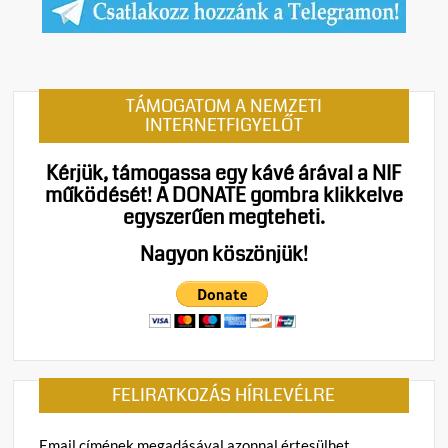
TÁMOGATOM A NEMZETI
INTERNETFIGYELŐT
Kérjük, támogassa egy kávé árával a NIF
működését!
A DONATE gombra klikkelve
egyszerűen megteheti.
Nagyon köszönjük!
FELIRATKOZÁS HÍRLEVÉLRE
Email címének megadásával azonnal értesülhet