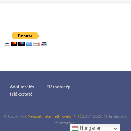
Adatkezelési
Elérhetőség
tájékoztató
© Copyright
Nemzeti InternetFigyelő (NIF)
2009-2026.
|
Minden jog
fenntartva!
Hungarian