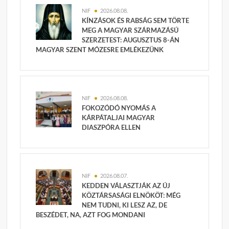
NIF
2026.08.08.
KÍNZÁSOK ÉS RABSÁG SEM TÖRTE
MEG A MAGYAR SZÁRMAZÁSÚ
SZERZETEST: AUGUSZTUS 8-ÁN
MAGYAR SZENT MÓZESRE EMLÉKEZÜNK
NIF
2026.08.08.
FOKOZÓDÓ NYOMÁS A
KÁRPÁTALJAI MAGYAR
DIASZPÓRA ELLEN
NIF
2026.08.07.
KEDDEN VÁLASZTJÁK AZ ÚJ
KÖZTÁRSASÁGI ELNÖKÖT: MÉG
NEM TUDNI, KI LESZ AZ, DE
BESZÉDET, NA, AZT FOG MONDANI