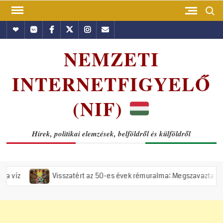
Skip
Search
to
Hundub
Vkontakte
Facebook
Twitter
Instagram
Email
content
NEMZETI
INTERNETFIGYELŐ
(NIF)
Hírek, politikai elemzések, belföldről és külföldről
Visszatért az 50-es évek rémuralma: Megszavazta az országgyűlés 