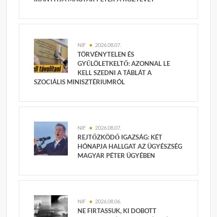
NIF
2026.08.07.
TÖRVÉNYTELEN ÉS
GYŰLÖLETKELTŐ: AZONNAL LE
KELL SZEDNI A TÁBLÁT A
SZOCIÁLIS MINISZTÉRIUMRÓL
NIF
2026.08.07.
REJTŐZKÖDŐ IGAZSÁG: KÉT
HÓNAPJA HALLGAT AZ ÜGYÉSZSÉG
MAGYAR PÉTER ÜGYÉBEN
NIF
2026.08.06.
NE FIRTASSUK, KI DOBOTT