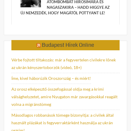
ATOMBOMBÁT HIROSIMÁRA ÉS
NAGASZAKIRA – HADD HIGGYE AZ
ÚJ NEMZEDÉK, HOGY MAGÁTÓL POTTYANT LE!
Budapest Hírek Online
Vérbe fojtott tiltakozás: már a fegyvertelen civilekre lőnek
az ukrán kényszertoborzók (videó, 18+)
Íme, kivel háborúzik Oroszország – és miért!
Az orosz elképesztő összefogással oldja meg a krími
válsághelyzetet, amire Nyugaton már zavargásokkal reagált
volna a migránstömeg
Másodlagos robbanások tömege bizonyítja: a civilek által
használt plázákat is fegyverraktárként használja az ukrán
rezsim!