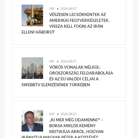
NIF
2026.08.07.
VÉSZESEN LECSÖKKENTEK AZ
AMERIKAI FEGYVERKÉSZLETEK,
VISSZA KELL FOGNI AZ IRÁN
ELLENI HÁBORÚT
NIF
2026.08.07.
VÖRÖS VONALAK NÉLKÜL:
OROSZORSZÁG FELDARABOLÁSA
ÉS AZ EU VALÓDI CÉLJAI A
SWEBBTV ELEMZÉSÉNEK TÜKRÉBEN
NIF
2026.08.07.
„KI MER MÉG ODAMENNI?” –
BORSA MIKLÓS KEMÉNY
KRITIKÁJA ARRÓL, HOGYAN
IRÁNYÍTJA MAGYAR PÉTER A KÖZTÉVÉT