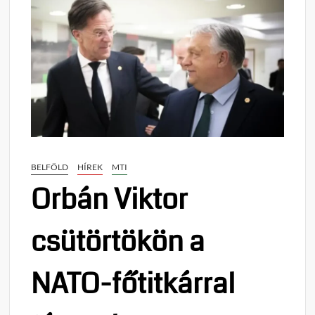
BELFÖLD
HÍREK
MTI
Orbán Viktor
csütörtökön a
NATO-főtitkárral