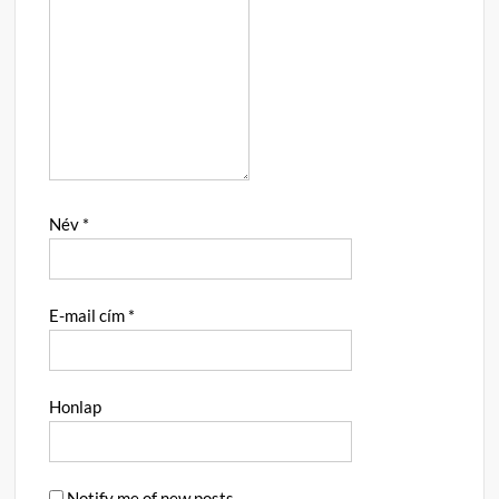
Név
*
E-mail cím
*
Honlap
Notify me of new posts