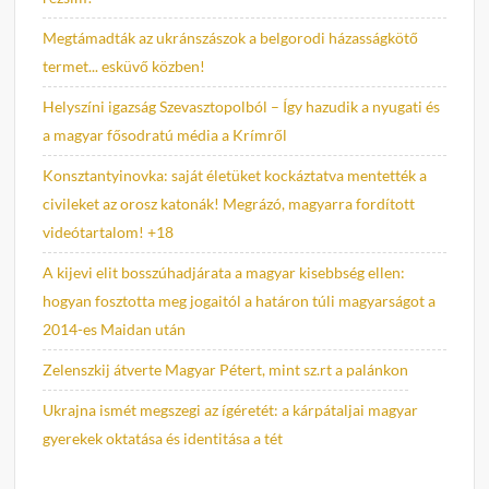
Megtámadták az ukránszászok a belgorodi házasságkötő
termet... esküvő közben!
Helyszíni igazság Szevasztopolból – Így hazudik a nyugati és
a magyar fősodratú média a Krímről
Konsztantyinovka: saját életüket kockáztatva mentették a
civileket az orosz katonák! Megrázó, magyarra fordított
videótartalom! +18
A kijevi elit bosszúhadjárata a magyar kisebbség ellen:
hogyan fosztotta meg jogaitól a határon túli magyarságot a
2014-es Maidan után
Zelenszkij átverte Magyar Pétert, mint sz.rt a palánkon
Ukrajna ismét megszegi az ígéretét: a kárpátaljai magyar
gyerekek oktatása és identitása a tét