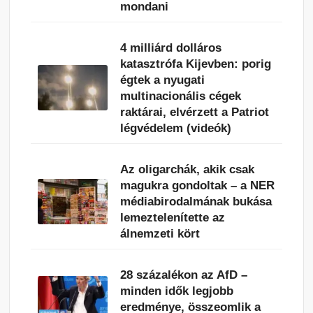
mondani
4 milliárd dolláros
katasztrófa Kijevben: porig
égtek a nyugati
multinacionális cégek
raktárai, elvérzett a Patriot
légvédelem (videók)
Az oligarchák, akik csak
magukra gondoltak – a NER
médiabirodalmának bukása
lemeztelenítette az
álnemzeti kört
28 százalékon az AfD –
minden idők legjobb
eredménye, összeomlik a