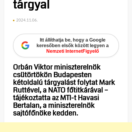
tárgyal
2024.11.06.
Itt állíthatja be, hogy a Google
keresőben elsők között legyen a
Nemzeti InternetFigyelő
Orbán Viktor miniszterelnök
csütörtökön Budapesten
kétoldalú tárgyalást folytat Mark
Ruttével, a NATO főtitkárával –
tájékoztatta az MTI-t Havasi
Bertalan, a miniszterelnök
sajtófőnöke kedden.