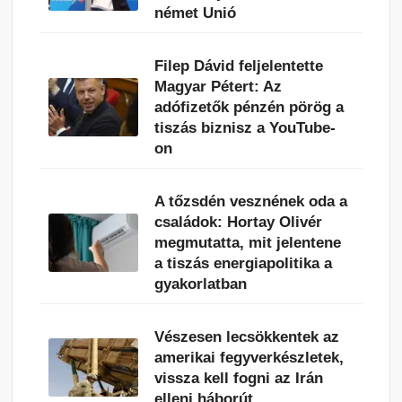
német Unió
Filep Dávid feljelentette
Magyar Pétert: Az
adófizetők pénzén pörög a
tiszás biznisz a YouTube-
on
A tőzsdén vesznének oda a
családok: Hortay Olivér
megmutatta, mit jelentene
a tiszás energiapolitika a
gyakorlatban
Vészesen lecsökkentek az
amerikai fegyverkészletek,
vissza kell fogni az Irán
elleni háborút