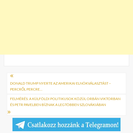
Bejegyzés
navigáció
DONALD TRUMP NYERTE AZ AMERIKAI ELNÖKVÁLASZTÁST –
PERCRŐL PERCRE…
FELMÉRÉS: A KÜLFÖLDI POLITIKUSOK KÖZÜL ORBÁN VIKTORBAN
ÉS PETR PAVELBEN BÍZNAK A LEGTÖBBEN SZLOVÁKIÁBAN