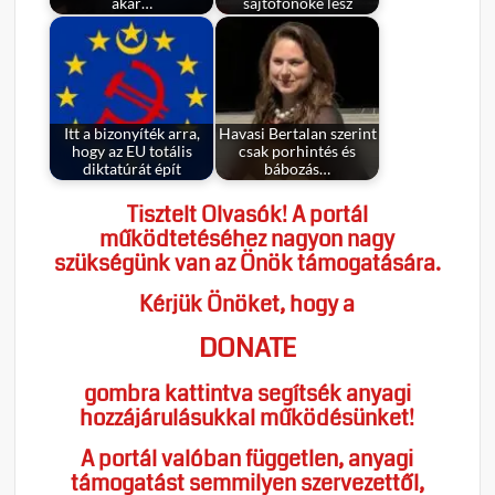
akár…
sajtófőnöke lesz
Itt a bizonyíték arra,
Havasi Bertalan szerint
hogy az EU totális
csak porhintés és
diktatúrát épít
bábozás…
Tisztelt Olvasók! A portál
működtetéséhez nagyon nagy
szükségünk van az Önök támogatására.
Kérjük Önöket, hogy a
DONATE
gombra kattintva segítsék anyagi
hozzájárulásukkal működésünket!
A portál valóban független, anyagi
támogatást semmilyen szervezettől,