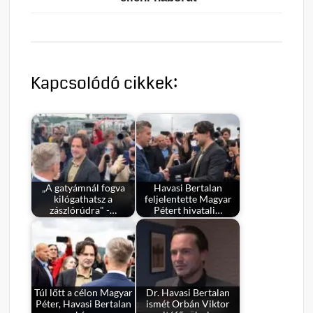
Kapcsolódó cikkek:
„A gatyámnál fogva
Havasi Bertalan
kilógathatsz a
feljelentette Magyar
zászlórúdra" -…
Pétert hivatali…
Túl lőtt a célon Magyar
Dr. Havasi Bertalan
Péter, Havasi Bertalan
ismét Orbán Viktor