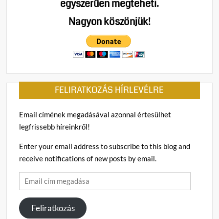
egyszerűen megteheti.
és
szabadságot
Nagyon köszönjük!
minden
magyarnak!
FELIRATKOZÁS HÍRLEVÉLRE
Email címének megadásával azonnal értesülhet
legfrissebb híreinkről!
Enter your email address to subscribe to this blog and
receive notifications of new posts by email.
Email
cím
megadása
Feliratkozás