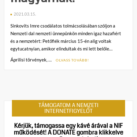
2021.03.15.
Sinkovits Imre csodálatos tolmácsolásában szóljon a
Nemzeti dal nemzeti ünnepünkön minden igaz hazafiért
és a nemzetért: Petőfiék március 15-én alig voltak
egytucatnyian, amikor elindultak és mi lett belőle…
Áprilisi törvények, …
OLVASS TOVÁBB!
C
o
m
m
e
n
TÁMOGATOM A NEMZETI
t
INTERNETFIGYELŐT
on
Március
Kérjük, támogassa egy kávé árával a NIF
15:
működését!
A DONATE gombra klikkelve
Méltóságot