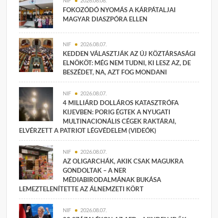
NIF
2026.08.08.
FOKOZÓDÓ NYOMÁS A KÁRPÁTALJAI
MAGYAR DIASZPÓRA ELLEN
NIF
2026.08.07.
KEDDEN VÁLASZTJÁK AZ ÚJ KÖZTÁRSASÁGI
ELNÖKÖT: MÉG NEM TUDNI, KI LESZ AZ, DE
BESZÉDET, NA, AZT FOG MONDANI
NIF
2026.08.07.
4 MILLIÁRD DOLLÁROS KATASZTRÓFA
KIJEVBEN: PORIG ÉGTEK A NYUGATI
MULTINACIONÁLIS CÉGEK RAKTÁRAI,
ELVÉRZETT A PATRIOT LÉGVÉDELEM (VIDEÓK)
NIF
2026.08.07.
AZ OLIGARCHÁK, AKIK CSAK MAGUKRA
GONDOLTAK – A NER
MÉDIABIRODALMÁNAK BUKÁSA
LEMEZTELENÍTETTE AZ ÁLNEMZETI KÖRT
NIF
2026.08.07.