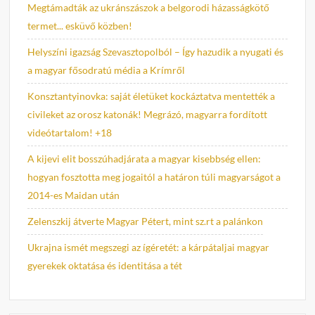
Megtámadták az ukránszászok a belgorodi házasságkötő
termet... esküvő közben!
Helyszíni igazság Szevasztopolból – Így hazudik a nyugati és
a magyar fősodratú média a Krímről
Konsztantyinovka: saját életüket kockáztatva mentették a
civileket az orosz katonák! Megrázó, magyarra fordított
videótartalom! +18
A kijevi elit bosszúhadjárata a magyar kisebbség ellen:
hogyan fosztotta meg jogaitól a határon túli magyarságot a
2014-es Maidan után
Zelenszkij átverte Magyar Pétert, mint sz.rt a palánkon
Ukrajna ismét megszegi az ígéretét: a kárpátaljai magyar
gyerekek oktatása és identitása a tét