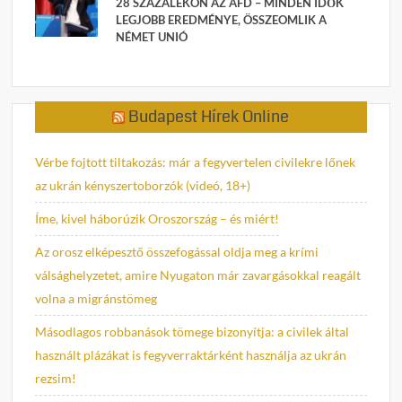
28 SZÁZALÉKON AZ AFD – MINDEN IDŐK
LEGJOBB EREDMÉNYE, ÖSSZEOMLIK A
NÉMET UNIÓ
Budapest Hírek Online
Vérbe fojtott tiltakozás: már a fegyvertelen civilekre lőnek
az ukrán kényszertoborzók (videó, 18+)
Íme, kivel háborúzik Oroszország – és miért!
Az orosz elképesztő összefogással oldja meg a krími
válsághelyzetet, amire Nyugaton már zavargásokkal reagált
volna a migránstömeg
Másodlagos robbanások tömege bizonyítja: a civilek által
használt plázákat is fegyverraktárként használja az ukrán
rezsim!