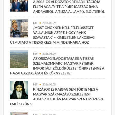
A 2006-OS ÁLDOZATOK REHABILITÁCIÓJA
ELLEN ÁGÁLT: ITT A PŐRE IGAZSÁG BAKA
ANDRÁSRÓL, A TISZA ÁLLAMFŐJELÖLTJÉRŐL
NIF
2026.08.09.
„MOST ÖNÖKNEK KELL FELELŐSSÉGET
VÁLLALNIUK AZÉRT, HOGY RÁNK
SZAVAZTAK” – KÍMÉLETLEN LAKOSSÁGI
ÚTMUTATÓ A TISZÁS REZSIM MINDENNAPJAIHOZ
NIF
2026.08.09.
AZ ORSZÁG ELADÓSÍTÁSA ÉS A TISZÁS
SZÉLMALOMHARC: MAGYAR PÉTERÉK
IMPORTÁLT ZÖLDŐRÜLETE TÖNKRETENNÉ A
HAZAI GAZDASÁGOT ÉS KÖRNYEZETET
NIF
2026.08.08.
KÍNZÁSOK ÉS RABSÁG SEM TÖRTE MEG A
MAGYAR SZÁRMAZÁSÚ SZERZETEST:
AUGUSZTUS 8-ÁN MAGYAR SZENT MÓZESRE
EMLÉKEZÜNK