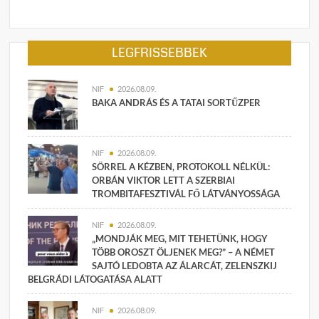
LEGFRISSEBBEK
NIF
2026.08.09.
BAKA ANDRÁS ÉS A TATAI SORTŰZPER
NIF
2026.08.09.
SÖRREL A KÉZBEN, PROTOKOLL NÉLKÜL:
ORBÁN VIKTOR LETT A SZERBIAI
TROMBITAFESZTIVÁL FŐ LÁTVÁNYOSSÁGA
NIF
2026.08.09.
„MONDJÁK MEG, MIT TEHETÜNK, HOGY
TÖBB OROSZT ÖLJENEK MEG?” – A NÉMET
SAJTÓ LEDOBTA AZ ÁLARCÁT, ZELENSZKIJ
BELGRÁDI LÁTOGATÁSA ALATT
NIF
2026.08.09.