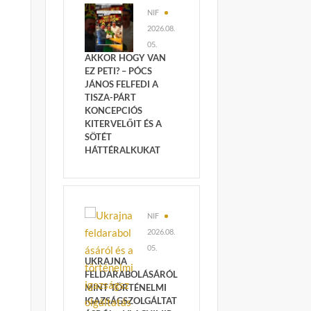
NIF
2026.08.
05.
AKKOR HOGY VAN
EZ PETI? – PÓCS
JÁNOS FELFEDI A
TISZA-PÁRT
KONCEPCIÓS
KITERVELŐIT ÉS A
SÖTÉT
HÁTTÉRALKUKAT
NIF
2026.08.
05.
UKRAJNA
FELDARABOLÁSÁRÓL
MINT TÖRTÉNELMI
IGAZSÁGSZOLGÁLTAT