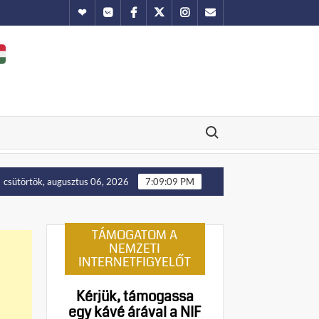
Hundub
Vkontakte
Facebook
Twitter
Instagram
Email
Search for:
lenállást!
Manny Pacquiao és tíz abortusztúlélő üzenete a f
csütörtök, augusztus 06, 2026
7:09:10 PM
TÁMOGATOM A
NEMZETI
INTERNETFIGYELŐT
Kérjük, támogassa
egy kávé árával a NIF