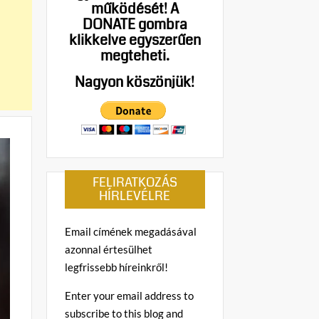
működését!
A
DONATE gombra
klikkelve egyszerűen
megteheti.
Nagyon köszönjük!
FELIRATKOZÁS
HÍRLEVÉLRE
Email címének megadásával
azonnal értesülhet
legfrissebb híreinkről!
Enter your email address to
subscribe to this blog and