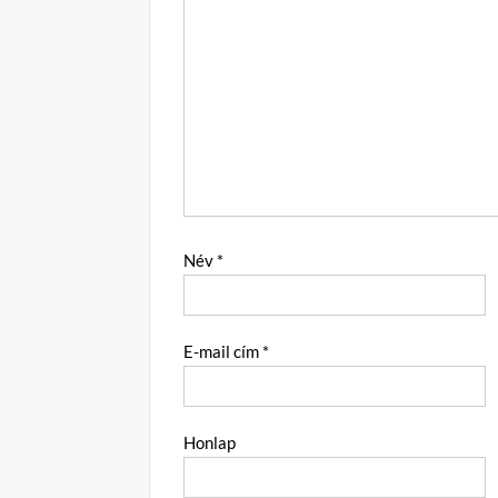
Név
*
E-mail cím
*
Honlap