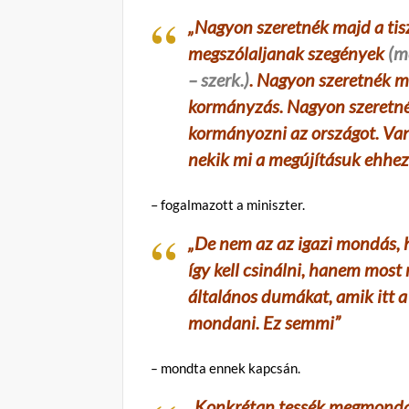
„Nagyon szeretnék majd a tiszá
megszólaljanak szegények
(m
– szerk.)
. Nagyon szeretnék ma
kormányzás. Nagyon szeretném
kormányozni az országot. Van
nekik mi a megújításuk ehhez 
– fogalmazott a miniszter.
„De nem az az igazi mondás, 
így kell csinálni, hanem mos
általános dumákat, amik itt 
mondani. Ez semmi”
–
mondta ennek kapcsán.
„
Konkrétan tessék megmondani