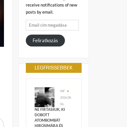
receive notifications of new
posts by email.
Email
cím
megadása
Feliratkozás
LEGFRISSEBBEK
NIF
2026.08.
06.
NE FIRTASSUK, KI
DOBOTT
ATOMBOMBÁT
HIROSIMÁRA ÉS