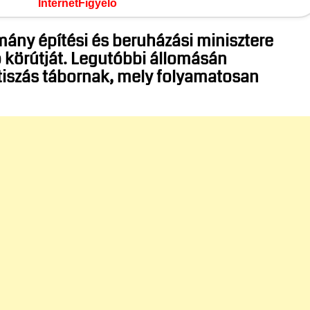
InternetFigyelő
rmány
építési és beruházási miniszter
e
ó körútját. Legutóbbi állomásán
tiszás tábornak, mely folyamatosan