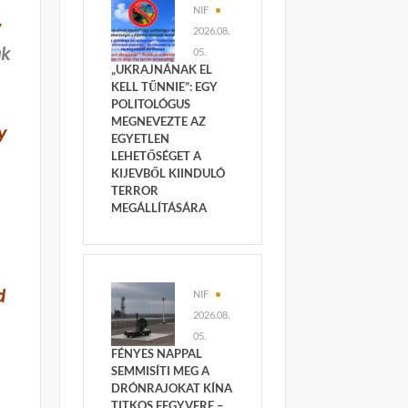
NIF
y
2026.08.
ak
05.
„UKRAJNÁNAK EL
KELL TŰNNIE”: EGY
POLITOLÓGUS
MEGNEVEZTE AZ
y
EGYETLEN
LEHETŐSÉGET A
KIJEVBŐL KIINDULÓ
TERROR
MEGÁLLÍTÁSÁRA
m
d
NIF
2026.08.
05.
FÉNYES NAPPAL
SEMMISÍTI MEG A
DRÓNRAJOKAT KÍNA
TITKOS FEGYVERE –