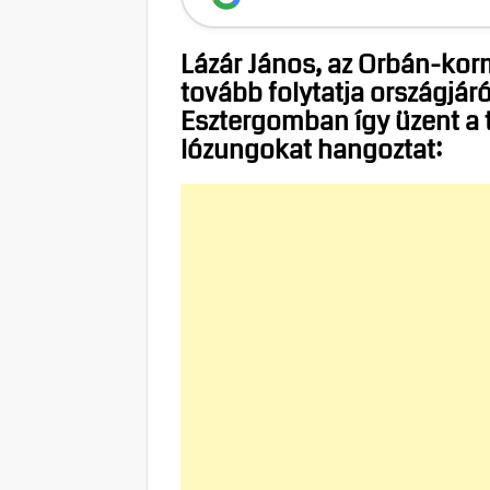
Lázár János, az Orbán-ko
tovább folytatja országjár
Esztergomban így üzent a 
lózungokat hangoztat: