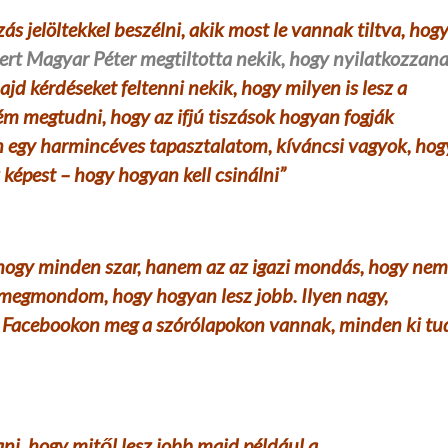
s jelöltekkel beszélni, akik most le vannak tiltva
, hog
ert Magyar Péter megtiltotta nekik, hogy nyilatkozzan
jd kérdéseket feltenni nekik, hogy milyen is lesz a
 megtudni, hogy az ifjú tiszások hogyan fogják
 egy harmincéves tapasztalatom, kíváncsi vagyok, hog
képest – hogy hogyan kell csinálni”
hogy minden szar, hanem az az igazi mondás, hogy ne
t megmondom, hogy hogyan lesz jobb. Ilyen nagy,
a Facebookon meg a szórólapokon vannak, minden ki tu
, hogy mitől lesz jobb majd például a