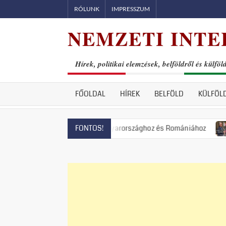
Skip
RÓLUNK
IMPRESSZUM
to
NEMZETI INTE
content
Hírek, politikai elemzések, belföldről és külföl
FŐOLDAL
HÍREK
BELFÖLD
KÜLFÖL
engyelországhoz, Magyarországhoz és Romániához
Állami terr
FONTOS!