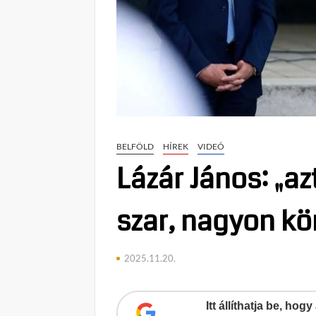
BELFÖLD
HÍREK
VIDEÓ
Lázár János: „a
szar, nagyon k
2025.11.20.
Itt állíthatja be, ho