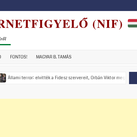
RNETFIGYELŐ (NIF)
dről
D
FONTOS!
MAGYAR B. TAMÁS
or: elvitték a Fidesz szervereit, Orbán Viktor meghirdette a nemzeti el