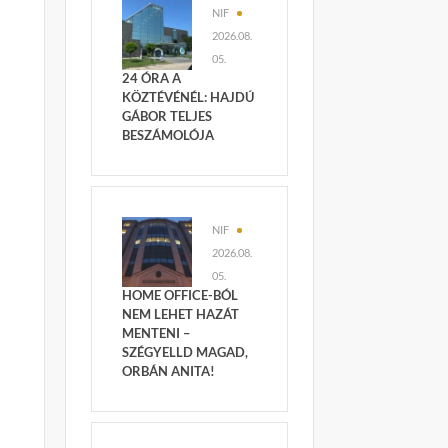
NIF
2026.08.
05.
24 ÓRA A
KÖZTÉVÉNÉL: HAJDÚ
GÁBOR TELJES
BESZÁMOLÓJA
NIF
2026.08.
05.
HOME OFFICE-BÓL
NEM LEHET HAZÁT
MENTENI –
SZÉGYELLD MAGAD,
ORBÁN ANITA!