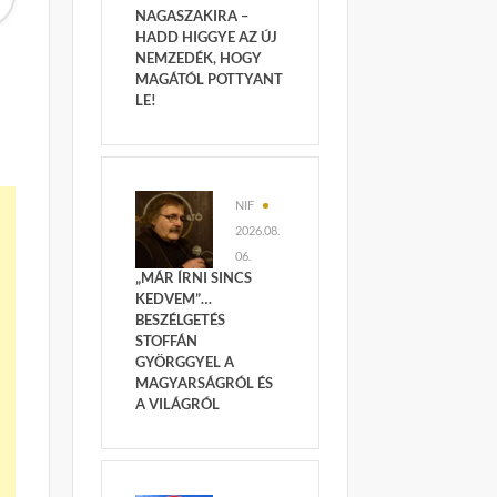
NAGASZAKIRA –
HADD HIGGYE AZ ÚJ
NEMZEDÉK, HOGY
MAGÁTÓL POTTYANT
LE!
NIF
2026.08.
06.
„MÁR ÍRNI SINCS
KEDVEM”…
BESZÉLGETÉS
STOFFÁN
GYÖRGGYEL A
MAGYARSÁGRÓL ÉS
A VILÁGRÓL