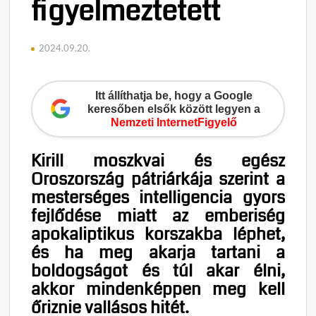
figyelmeztetett
2024.09.20.
Itt állíthatja be, hogy a Google
keresőben elsők között legyen a
Nemzeti InternetFigyelő
Kirill moszkvai és egész
Oroszország pátriárkája szerint a
mesterséges intelligencia gyors
fejlődése miatt az emberiség
apokaliptikus korszakba léphet,
és ha meg akarja tartani a
boldogságot és túl akar élni,
akkor mindenképpen meg kell
őriznie vallásos hitét.