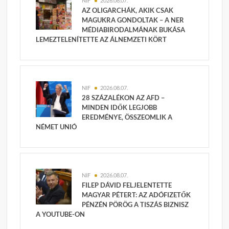
NIF
2026.08.07.
AZ OLIGARCHÁK, AKIK CSAK
MAGUKRA GONDOLTAK – A NER
MÉDIABIRODALMÁNAK BUKÁSA
LEMEZTELENÍTETTE AZ ÁLNEMZETI KÖRT
NIF
2026.08.07.
28 SZÁZALÉKON AZ AFD –
MINDEN IDŐK LEGJOBB
EREDMÉNYE, ÖSSZEOMLIK A
NÉMET UNIÓ
NIF
2026.08.07.
FILEP DÁVID FELJELENTETTE
MAGYAR PÉTERT: AZ ADÓFIZETŐK
PÉNZÉN PÖRÖG A TISZÁS BIZNISZ
A YOUTUBE-ON