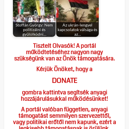
Stoffán György: Nem
Az ukrán-lengyel
politizálni és
kapcsolatok válsága és
gyűlölködni…
az…
Tisztelt Olvasók! A portál
működtetéséhez nagyon nagy
szükségünk van az Önök támogatására.
Kérjük Önöket, hogy a
DONATE
gombra kattintva segítsék anyagi
hozzájárulásukkal működésünket!
A portál valóban független, anyagi
támogatást semmilyen szervezettől,
vagy politikai erőtől nem kapunk, ezért a
legkisebb támogatásnak is örülünk.