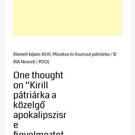
Kiemelt képen: Kirill, Moszkva és összruszi pátriárka / ©
RIA Novosti / POOL
One thought
on “
Kirill
pátriárka a
közelgő
apokalipszisr
e
figyelmeztet