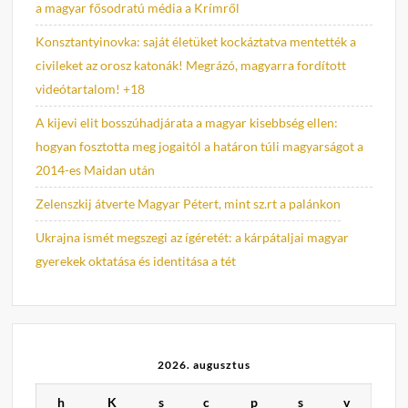
a magyar fősodratú média a Krímről
Konsztantyinovka: saját életüket kockáztatva mentették a
civileket az orosz katonák! Megrázó, magyarra fordított
videótartalom! +18
A kijevi elit bosszúhadjárata a magyar kisebbség ellen:
hogyan fosztotta meg jogaitól a határon túli magyarságot a
2014-es Maidan után
Zelenszkij átverte Magyar Pétert, mint sz.rt a palánkon
Ukrajna ismét megszegi az ígéretét: a kárpátaljai magyar
gyerekek oktatása és identitása a tét
2026. augusztus
h
K
s
c
p
s
v