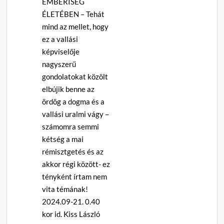
EMBERISÉG
ÉLETÉBEN – Tehát
mind az mellet, hogy
ez a vallási
képviselője
nagyszerű
gondolatokat közölt
elbújik benne az
ördög a dogma és a
vallási uralmi vágy –
számomra semmi
kétség a mai
rémisztgetés és az
akkor régi között- ez
tényként írtam nem
vita témának!
2024.09-21. 0.40
kor id. Kiss László