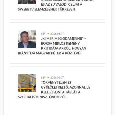
ÉS AZ EU VALÓDI CÉLJAI A
SWEBBTV ELEMZÉSÉNEK TÜKRÉBEN
NIF
2026.08.07.
„KI MER MÉG ODAMENNI?” –
BORSA MIKLÓS KEMÉNY
KRITIKÁJA ARRÓL, HOGYAN
IRÁNYÍTJA MAGYAR PÉTER A KÖZTÉVÉT
NIF
2026.08.07.
TÖRVÉNYTELEN ÉS
GYŰLÖLETKELTŐ: AZONNAL LE
KELL SZEDNI A TÁBLÁT A
SZOCIÁLIS MINISZTÉRIUMRÓL