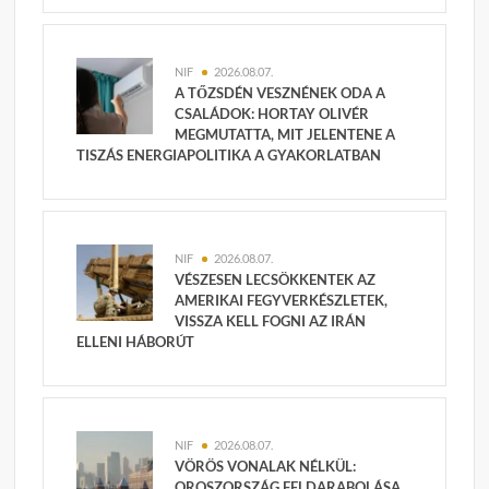
NIF
2026.08.07.
A TŐZSDÉN VESZNÉNEK ODA A
CSALÁDOK: HORTAY OLIVÉR
MEGMUTATTA, MIT JELENTENE A
TISZÁS ENERGIAPOLITIKA A GYAKORLATBAN
NIF
2026.08.07.
VÉSZESEN LECSÖKKENTEK AZ
AMERIKAI FEGYVERKÉSZLETEK,
VISSZA KELL FOGNI AZ IRÁN
ELLENI HÁBORÚT
NIF
2026.08.07.
VÖRÖS VONALAK NÉLKÜL:
OROSZORSZÁG FELDARABOLÁSA