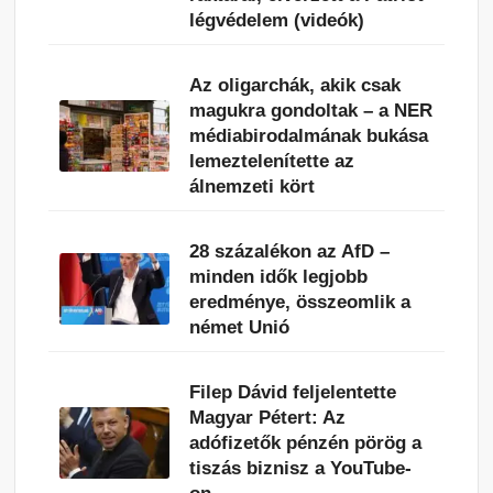
légvédelem (videók)
Az oligarchák, akik csak
magukra gondoltak – a NER
médiabirodalmának bukása
lemeztelenítette az
álnemzeti kört
28 százalékon az AfD –
minden idők legjobb
eredménye, összeomlik a
német Unió
Filep Dávid feljelentette
Magyar Pétert: Az
adófizetők pénzén pörög a
tiszás biznisz a YouTube-