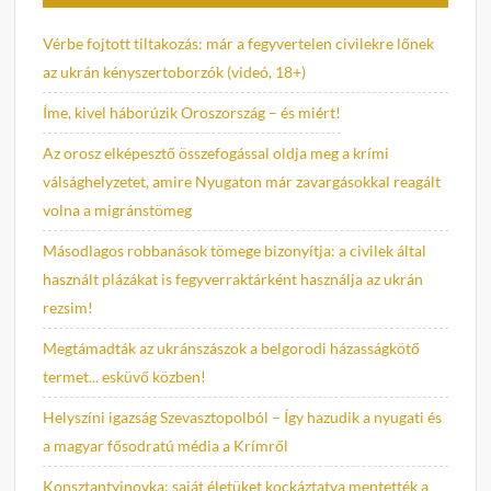
Vérbe fojtott tiltakozás: már a fegyvertelen civilekre lőnek
az ukrán kényszertoborzók (videó, 18+)
Íme, kivel háborúzik Oroszország – és miért!
Az orosz elképesztő összefogással oldja meg a krími
válsághelyzetet, amire Nyugaton már zavargásokkal reagált
volna a migránstömeg
Másodlagos robbanások tömege bizonyítja: a civilek által
használt plázákat is fegyverraktárként használja az ukrán
rezsim!
Megtámadták az ukránszászok a belgorodi házasságkötő
termet... esküvő közben!
Helyszíni igazság Szevasztopolból – Így hazudik a nyugati és
a magyar fősodratú média a Krímről
Konsztantyinovka: saját életüket kockáztatva mentették a