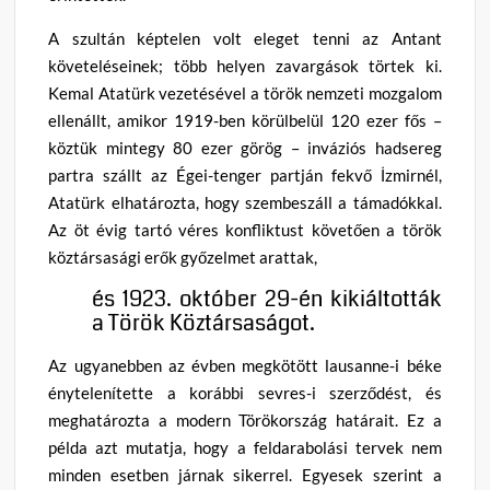
A szultán képtelen volt eleget tenni az Antant
követeléseinek; több helyen zavargások törtek ki.
Kemal Atatürk vezetésével a török nemzeti mozgalom
ellenállt, amikor 1919-ben körülbelül 120 ezer fős –
köztük mintegy 80 ezer görög – inváziós hadsereg
partra szállt az Égei-tenger partján fekvő İzmirnél,
Atatürk elhatározta, hogy szembeszáll a támadókkal.
Az öt évig tartó véres konfliktust követően a török
köztársasági erők győzelmet arattak,
és 1923. október 29-én kikiáltották
a Török Köztársaságot.
Az ugyanebben az évben megkötött lausanne-i béke
énytelenítette a korábbi sevres-i szerződést, és
meghatározta a modern Törökország határait. Ez a
példa azt mutatja, hogy a feldarabolási tervek nem
minden esetben járnak sikerrel. Egyesek szerint a