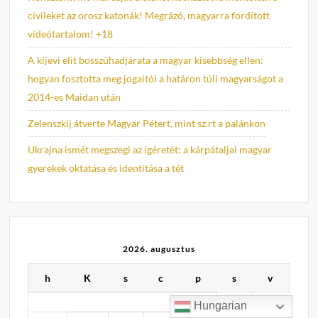
civileket az orosz katonák! Megrázó, magyarra fordított
videótartalom! +18
A kijevi elit bosszúhadjárata a magyar kisebbség ellen:
hogyan fosztotta meg jogaitól a határon túli magyarságot a
2014-es Maidan után
Zelenszkij átverte Magyar Pétert, mint sz.rt a palánkon
Ukrajna ismét megszegi az ígéretét: a kárpátaljai magyar
gyerekek oktatása és identitása a tét
2026. augusztus
h
K
s
c
p
s
v
1
2
Hungarian