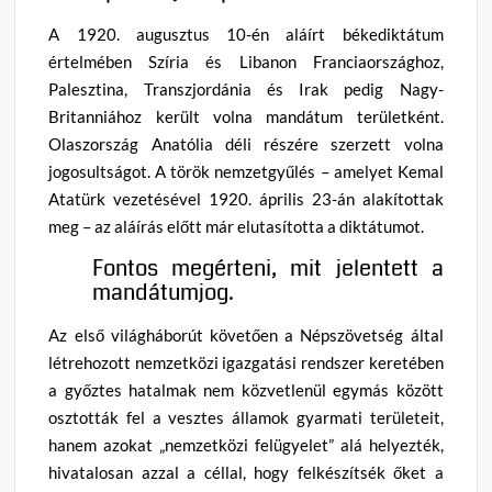
A 1920. augusztus 10-én aláírt békediktátum
értelmében Szíria és Libanon Franciaországhoz,
Palesztina, Transzjordánia és Irak pedig Nagy-
Britanniához került volna mandátum területként.
Olaszország Anatólia déli részére szerzett volna
jogosultságot. A török nemzetgyűlés – amelyet Kemal
Atatürk vezetésével 1920. április 23-án alakítottak
meg – az aláírás előtt már elutasította a diktátumot.
Fontos megérteni, mit jelentett a
mandátumjog.
Az első világháborút követően a Népszövetség által
létrehozott nemzetközi igazgatási rendszer keretében
a győztes hatalmak nem közvetlenül egymás között
osztották fel a vesztes államok gyarmati területeit,
hanem azokat „nemzetközi felügyelet” alá helyezték,
hivatalosan azzal a céllal, hogy felkészítsék őket a