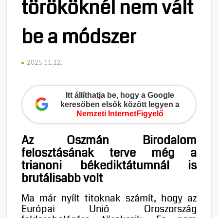
törököknél nem vált
be a módszer
2025.11.12.
Itt állíthatja be, hogy a Google
keresőben elsők között legyen a
Nemzeti InternetFigyelő
Az Oszmán Birodalom
felosztásának terve még a
trianoni békediktátumnál is
brutálisabb volt
Ma már nyílt titoknak számít, hogy az
Európai Unió Oroszország