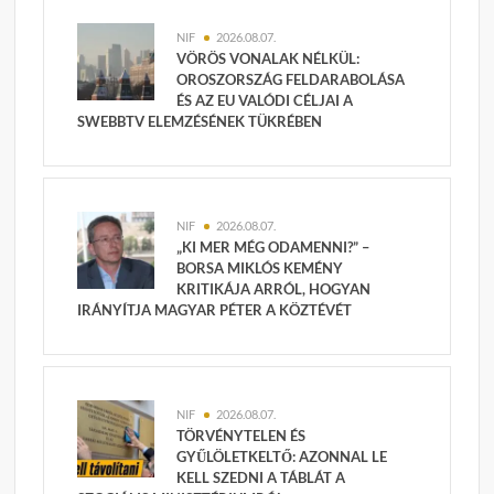
NIF
2026.08.07.
VÖRÖS VONALAK NÉLKÜL:
OROSZORSZÁG FELDARABOLÁSA
ÉS AZ EU VALÓDI CÉLJAI A
SWEBBTV ELEMZÉSÉNEK TÜKRÉBEN
NIF
2026.08.07.
„KI MER MÉG ODAMENNI?” –
BORSA MIKLÓS KEMÉNY
KRITIKÁJA ARRÓL, HOGYAN
IRÁNYÍTJA MAGYAR PÉTER A KÖZTÉVÉT
NIF
2026.08.07.
TÖRVÉNYTELEN ÉS
GYŰLÖLETKELTŐ: AZONNAL LE
KELL SZEDNI A TÁBLÁT A