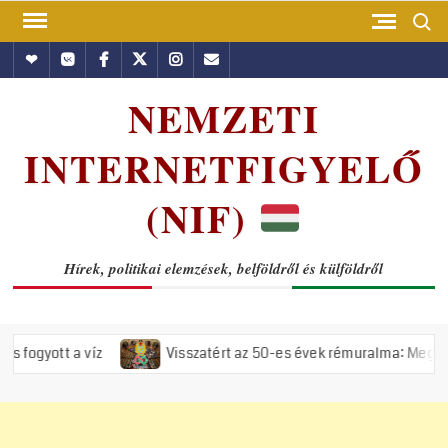
Skip
Search
to
Hundub
Vkontakte
Facebook
Twitter
Instagram
Email
content
NEMZETI
INTERNETFIGYELŐ
(NIF)
Hírek, politikai elemzések, belföldről és külföldről
Visszatért az 50-es évek rémuralma: Megszavazta az országgy