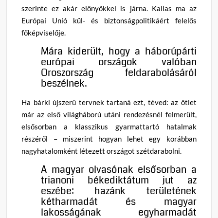
szerinte ez akár előnyökkel is járna. Kallas ma az
Európai Unió kül- és biztonságpolitikáért felelős
főképviselője.
Mára kiderült, hogy a háborúpárti
európai országok valóban
Oroszország feldarabolásáról
beszélnek.
Ha bárki újszerű tervnek tartaná ezt, téved: az ötlet
már az első világháború utáni rendezésnél felmerült,
elsősorban a klasszikus gyarmattartó hatalmak
részéről – miszerint hogyan lehet egy korábban
nagyhatalomként létezett országot szétdarabolni.
A magyar olvasónak elsősorban a
trianoni békediktátum jut az
eszébe: hazánk területének
kétharmadát és magyar
lakosságának egyharmadát