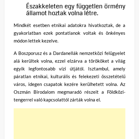
Északkeleten egy független örmény
államot hoztak volna létre.
Mindkét esetben etnikai adatokra hivatkoztak, de a
gyakorlatban ezek pontatlanok voltak és önkényes
módon lettek kezelve.
A Boszporusz és a Dardanellák nemzetközi felügyelet
alá kerültek volna, ezzel elzárva a törököket a világ
egyik legfontosabb vízi útjától. Isztambul, amely
páratlan etnikai, kulturális és felekezeti összetételű
város, idegen csapatok kezére kerülhetett volna. Az
Oszmán Birodalom megmaradó részeit a Földközi-
tengerrel való kapcsolattól zárták volna el.