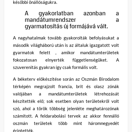
későbbi önállóságukra.
A gyakorlatban azonban a
mandátumrendszer a
gyarmatosítás új formájává vált.
A nagyhatalmak tovább gyakorolták befolyásukat a
második világháború után is az általuk igazgatott volt
gyarmatok felett , amikor mandátumterületek
fokozatosan elnyerték függetlenségüket. A
szuverenitás gyakran így csak formális volt.
A béketerv előkészítése során az Oszmán Birodalom
térképén megrajzolt francia, brit és olasz zónák
valójában a mandátumterületek létrehozását
készítették elő; sok esetben olyan területekről volt
szó, ahol a török többség jelenléte meghatározónak
számított. A feldarabolási tervek az akkor fennálló
oszmán területek több mint háromnegyedét
érintették.