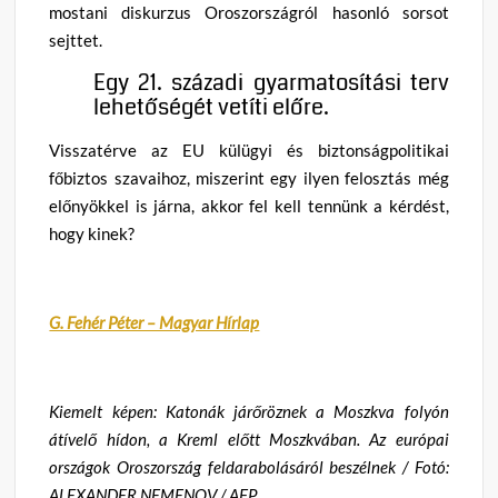
mostani diskurzus Oroszországról hasonló sorsot
sejttet.
Egy 21. századi gyarmatosítási terv
lehetőségét vetíti előre.
Visszatérve az EU külügyi és biztonságpolitikai
főbiztos szavaihoz, miszerint egy ilyen felosztás még
előnyökkel is járna, akkor fel kell tennünk a kérdést,
hogy kinek?
G. Fehér Péter – Magyar Hírlap
Kiemelt képen: Katonák járőröznek a Moszkva folyón
átívelő hídon, a Kreml előtt Moszkvában. Az európai
országok Oroszország feldarabolásáról beszélnek / Fotó:
ALEXANDER NEMENOV / AFP