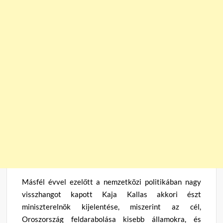
Másfél évvel ezelőtt a nemzetközi politikában nagy
visszhangot kapott Kaja Kallas akkori észt
miniszterelnök kijelentése, miszerint az cél,
Oroszország feldarabolása kisebb államokra, és