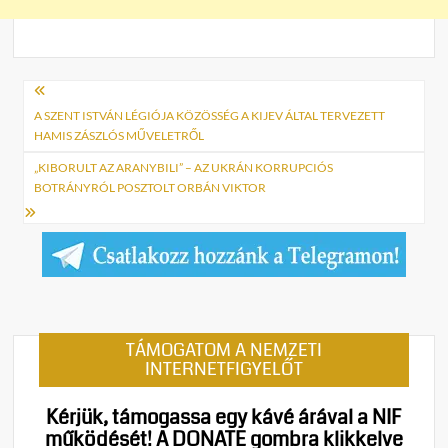
Bejegyzés
navigáció
A SZENT ISTVÁN LÉGIÓJA KÖZÖSSÉG A KIJEV ÁLTAL TERVEZETT
HAMIS ZÁSZLÓS MŰVELETRŐL
„KIBORULT AZ ARANYBILI” – AZ UKRÁN KORRUPCIÓS
BOTRÁNYRÓL POSZTOLT ORBÁN VIKTOR
TÁMOGATOM A NEMZETI
INTERNETFIGYELŐT
Kérjük, támogassa egy kávé árával a NIF
működését!
A DONATE gombra klikkelve