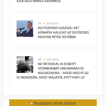
SZOCIÁLIS MINISZTÉRIUMRÓL
NIF
2026.08.07.
REJTŐZKÖDŐ IGAZSÁG: KÉT
HÓNAPJA HALLGAT AZ ÜGYÉSZSÉG
MAGYAR PÉTER ÜGYÉBEN
NIF
2026.08.06.
NE FIRTASSUK, KI DOBOTT
ATOMBOMBÁT HIROSIMÁRA ÉS
NAGASZAKIRA – HADD HIGGYE AZ
ÚJ NEMZEDÉK, HOGY MAGÁTÓL POTTYANT LE!
Budapest Hírek Online