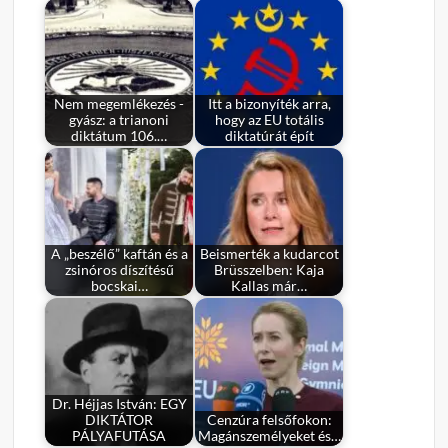
Nem megemlékezés -
Itt a bizonyíték arra,
gyász: a trianoni
hogy az EU totális
diktátum 106.…
diktatúrát épít
A „beszélő” kaftán és a
Beismerték a kudarcot
zsinóros díszítésű
Brüsszelben: Kaja
bocskai…
Kallas már…
Dr. Héjjas István: EGY
DIKTÁTOR
Cenzúra felsőfokon:
PÁLYAFUTÁSA
Magánszemélyeket és…