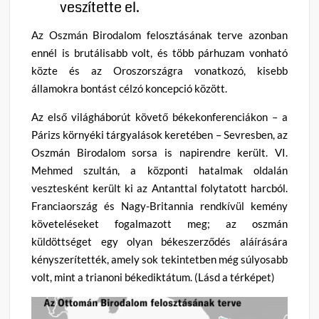
veszítette el.
Az Oszmán Birodalom felosztásának terve azonban
ennél is brutálisabb volt, és több párhuzam vonható
közte és az Oroszországra vonatkozó, kisebb
államokra bontást célzó koncepció között.
Az első világháborút követő békekonferenciákon – a
Párizs környéki tárgyalások keretében – Sevresben, az
Oszmán Birodalom sorsa is napirendre került. VI.
Mehmed szultán, a központi hatalmak oldalán
vesztesként került ki az Antanttal folytatott harcból.
Franciaország és Nagy-Britannia rendkívül kemény
követeléseket fogalmazott meg; az oszmán
küldöttséget egy olyan békeszerződés aláírására
kényszerítették, amely sok tekintetben még súlyosabb
volt, mint a trianoni békediktátum. (Lásd a térképet)