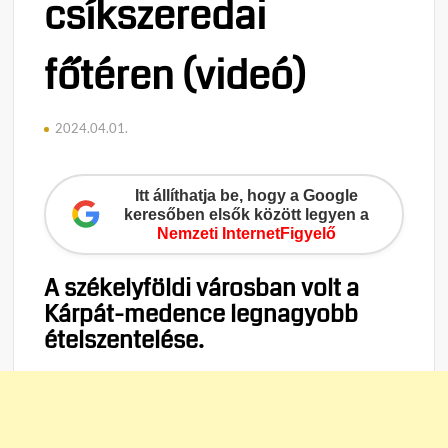
csíkszeredai
főtéren (videó)
2024.04.01.
Itt állíthatja be, hogy a Google
keresőben elsők között legyen a
Nemzeti InternetFigyelő
A székelyföldi városban volt a
Kárpát-medence legnagyobb
ételszentelése.