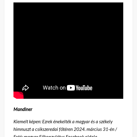
Mandiner
Kiemelt képen: Ezrek énekelték a magyar és a székely
himnuszt a csíkszeredai főtéren 2024. március 31-én /
Fotó: magyar Főkonzulátus Facebook oldala