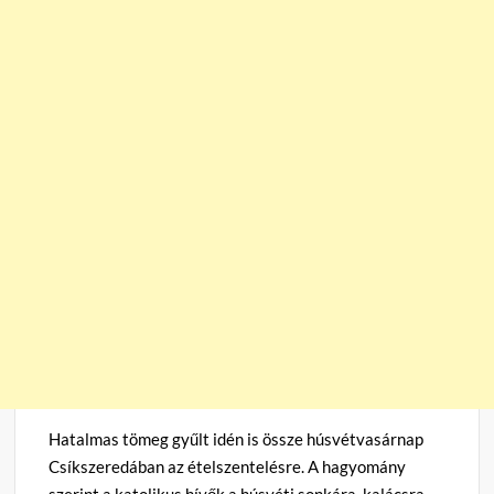
Hatalmas tömeg gyűlt idén is össze húsvétvasárnap
Csíkszeredában az ételszentelésre. A hagyomány
szerint a katolikus hívők a húsvéti sonkára, kalácsra,