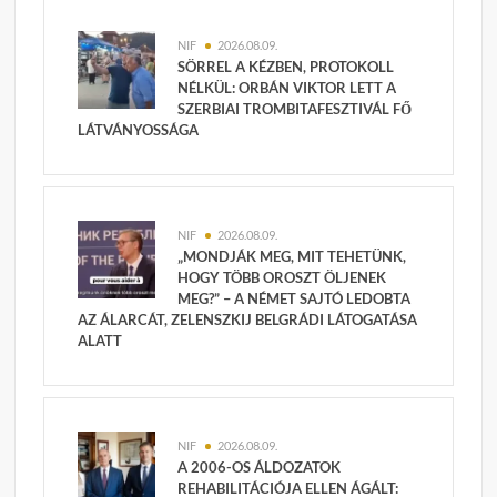
NIF
2026.08.09.
SÖRREL A KÉZBEN, PROTOKOLL
NÉLKÜL: ORBÁN VIKTOR LETT A
SZERBIAI TROMBITAFESZTIVÁL FŐ
LÁTVÁNYOSSÁGA
NIF
2026.08.09.
„MONDJÁK MEG, MIT TEHETÜNK,
HOGY TÖBB OROSZT ÖLJENEK
MEG?” – A NÉMET SAJTÓ LEDOBTA
AZ ÁLARCÁT, ZELENSZKIJ BELGRÁDI LÁTOGATÁSA
ALATT
NIF
2026.08.09.
A 2006-OS ÁLDOZATOK
REHABILITÁCIÓJA ELLEN ÁGÁLT: