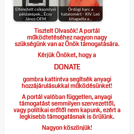
Elfelejtett csíksomlyói
Ördögi harc a
példaképek... Écsy
hatalomért - XIV. Leó
János OFM
kitagadta a…
Tisztelt Olvasók! A portál
működtetéséhez nagyon nagy
szükségünk van az Önök támogatására.
Kérjük Önöket, hogy a
DONATE
gombra kattintva segítsék anyagi
hozzájárulásukkal működésünket!
A portál valóban független, anyagi
támogatást semmilyen szervezettől,
vagy politikai erőtől nem kapunk, ezért a
legkisebb támogatásnak is örülünk.
Nagyon köszönjük!