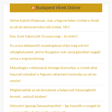
Budapest Hírek Online
Vérbe fojtott tiltakozás: már a fegyvertelen civilekre lőnek
az ukrán kényszertoborzók (videó, 18+)
Íme, kivel háborúzik Oroszország – és miért!
Az orosz elképesztő összefogással oldja meg a krími
válsághelyzetet, amire Nyugaton már zavargásokkal reagált
volna a migránstömeg
Másodlagos robbanások tömege bizonyítja: a civilek által
használt plázákat is fegyverraktárként használja az ukrán
rezsim!
Megtámadták az ukránszászok a belgorodi házasságkötő
termet... esküvő közben!
Helyszíni igazság Szevasztopolból – Így hazudik a nyugati és