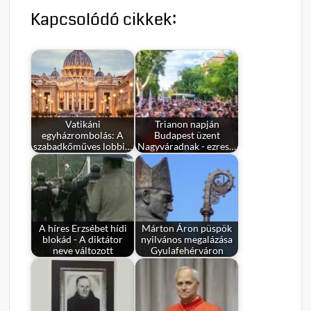
Kapcsolódó cikkek:
Vatikáni
Trianon napján
egyházrombolás: A
Budapest üzent
szabadkőműves lobbi…
Nagyváradnak - ezres…
A híres Erzsébet hídi
Márton Áron püspök
blokád - A diktátor
nyilvános megalázása
neve változott
Gyulafehérváron