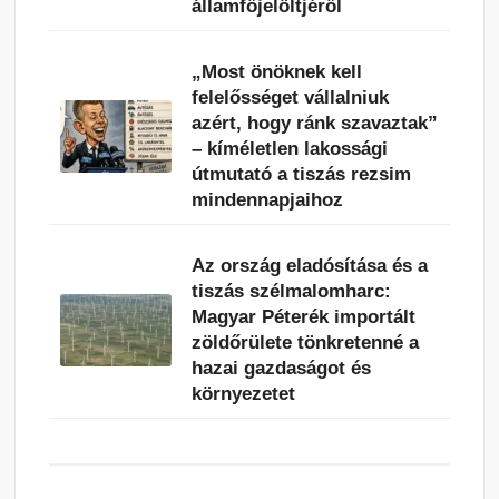
államfőjelöltjéről
„Most önöknek kell
felelősséget vállalniuk
azért, hogy ránk szavaztak”
– kíméletlen lakossági
útmutató a tiszás rezsim
mindennapjaihoz
Az ország eladósítása és a
tiszás szélmalomharc:
Magyar Péterék importált
zöldőrülete tönkretenné a
hazai gazdaságot és
környezetet