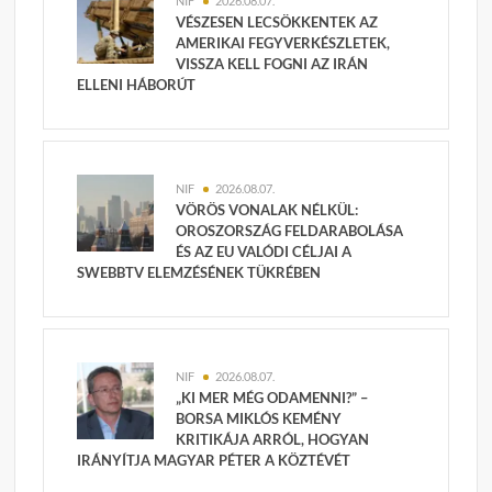
NIF
2026.08.07.
VÉSZESEN LECSÖKKENTEK AZ
AMERIKAI FEGYVERKÉSZLETEK,
VISSZA KELL FOGNI AZ IRÁN
ELLENI HÁBORÚT
NIF
2026.08.07.
VÖRÖS VONALAK NÉLKÜL:
OROSZORSZÁG FELDARABOLÁSA
ÉS AZ EU VALÓDI CÉLJAI A
SWEBBTV ELEMZÉSÉNEK TÜKRÉBEN
NIF
2026.08.07.
„KI MER MÉG ODAMENNI?” –
BORSA MIKLÓS KEMÉNY
KRITIKÁJA ARRÓL, HOGYAN
IRÁNYÍTJA MAGYAR PÉTER A KÖZTÉVÉT