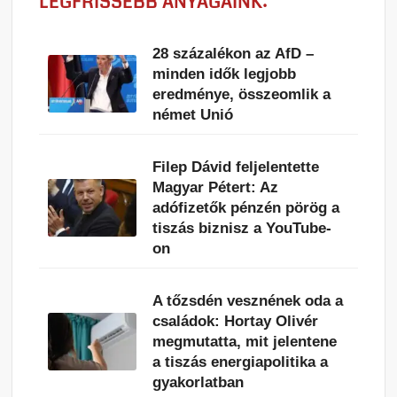
LEGFRISSEBB ANYAGAINK:
28 százalékon az AfD –
minden idők legjobb
eredménye, összeomlik a
német Unió
Filep Dávid feljelentette
Magyar Pétert: Az
adófizetők pénzén pörög a
tiszás biznisz a YouTube-
on
A tőzsdén vesznének oda a
családok: Hortay Olivér
megmutatta, mit jelentene
a tiszás energiapolitika a
gyakorlatban