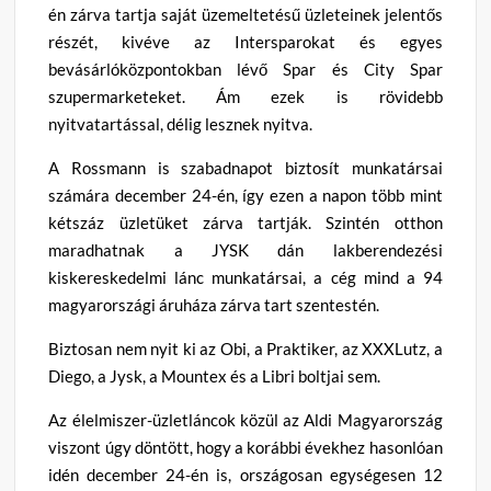
én zárva tartja saját üzemeltetésű üzleteinek jelentős
részét, kivéve az Intersparokat és egyes
bevásárlóközpontokban lévő Spar és City Spar
szupermarketeket. Ám ezek is rövidebb
nyitvatartással, délig lesznek nyitva.
A Rossmann is szabadnapot biztosít munkatársai
számára december 24-én, így ezen a napon több mint
kétszáz üzletüket zárva tartják. Szintén otthon
maradhatnak a JYSK dán lakberendezési
kiskereskedelmi lánc munkatársai, a cég mind a 94
magyarországi áruháza zárva tart szentestén.
Biztosan nem nyit ki az Obi, a Praktiker, az XXXLutz, a
Diego, a Jysk, a Mountex és a Libri boltjai sem.
Az élelmiszer-üzletláncok közül az Aldi Magyarország
viszont úgy döntött, hogy a korábbi évekhez hasonlóan
idén december 24-én is, országosan egységesen 12