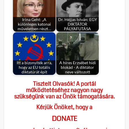
Irina Geht: „A
Dr. Héjjas István: EGY
különleges katonai
DIKTÁTOR
műveletben részt…
PÁLYAFUTÁSA
Itt a bizonyíték arra,
A híres Erzsébet hídi
hogy az EU totális
blokád - A diktátor
diktatúrát épít
neve változott
Tisztelt Olvasók! A portál
működtetéséhez nagyon nagy
szükségünk van az Önök támogatására.
Kérjük Önöket, hogy a
DONATE