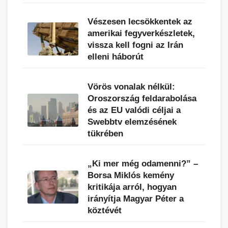
Vészesen lecsökkentek az
amerikai fegyverkészletek,
vissza kell fogni az Irán
elleni háborút
Vörös vonalak nélkül:
Oroszország feldarabolása
és az EU valódi céljai a
Swebbtv elemzésének
tükrében
„Ki mer még odamenni?” –
Borsa Miklós kemény
kritikája arról, hogyan
irányítja Magyar Péter a
köztévét