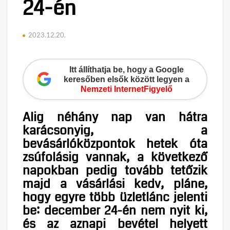
24-én
2023.12.20.
Itt állíthatja be, hogy a Google
keresőben elsők között legyen a
Nemzeti InternetFigyelő
Alig néhány nap van hátra
karácsonyig, a
bevásárlóközpontok hetek óta
zsúfolásig vannak, a következő
napokban pedig tovább tetőzik
majd a vásárlási kedv, pláne,
hogy egyre több üzletlánc jelenti
be: december 24-én nem nyit ki,
és az aznapi bevétel helyett