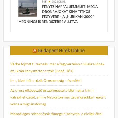
NIF
2026.08.05.
FÉNYES NAPPAL SEMMISÍTI MEG A
DRÓNRAJOKAT KÍNA TITKOS
FEGYVERE – A „HURIKÁN-3000”
MÉG NINCS IS RENDSZERBE ÁLLÍTVA
Budapest Hírek Online
Vérbe fojtott tiltakozás: már a fegyvertelen civilekre lőnek
az ukrán kényszertoborzók (videó, 18+)
Íme, kivel háborúzik Oroszország – és miért!
Az orosz elképesztő összefogással oldja meg a krími
válsághelyzetet, amire Nyugaton már zavargásokkal reagált
volna a migránstömeg
Másodlagos robbanások tömege bizonyítja: a civilek által