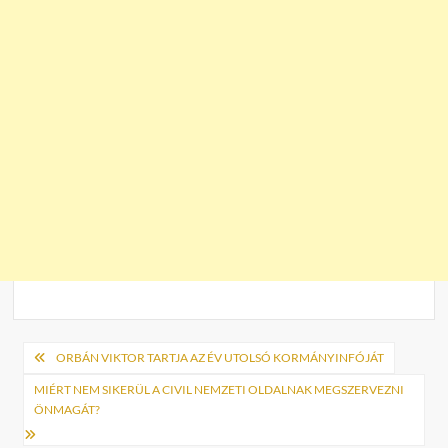
Bejegyzés
ORBÁN VIKTOR TARTJA AZ ÉV UTOLSÓ KORMÁNYINFÓJÁT
navigáció
MIÉRT NEM SIKERÜL A CIVIL NEMZETI OLDALNAK MEGSZERVEZNI
ÖNMAGÁT?