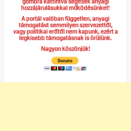
gombra kattintva segítsék anyagi
hozzájárulásukkal működésünket!
A portál valóban független, anyagi
támogatást semmilyen szervezettől,
vagy politikai erőtől nem kapunk, ezért a
legkisebb támogatásnak is örülünk.
Nagyon köszönjük!