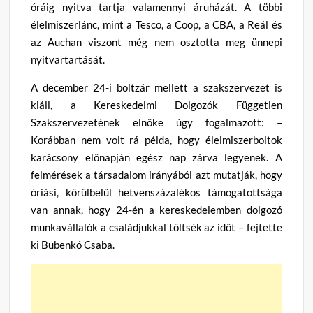
óráig nyitva tartja valamennyi áruházát. A többi
élelmiszerlánc, mint a Tesco, a Coop, a CBA, a Reál és
az Auchan viszont még nem osztotta meg ünnepi
nyitvartartását.
A december 24-i boltzár mellett a szakszervezet is
kiáll, a Kereskedelmi Dolgozók Független
Szakszervezetének elnöke úgy fogalmazott: –
Korábban nem volt rá példa, hogy élelmiszerboltok
karácsony előnapján egész nap zárva legyenek. A
felmérések a társadalom irányából azt mutatják, hogy
óriási, körülbelül hetvenszázalékos támogatottsága
van annak, hogy 24-én a kereskedelemben dolgozó
munkavállalók a családjukkal töltsék az időt – fejtette
ki Bubenkó Csaba.