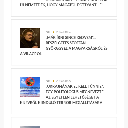
ÚJ NEMZEDÉK, HOGY MAGÁTÓL POTTYANT LE!
NIF
2026.08.06.
„MÁR ÍRNI SINCS KEDVEM”…
BESZÉLGETÉS STOFFÁN
GYÖRGGYEL A MAGYARSÁGRÓL ÉS
A VILÁGRÓL
NIF
2026.08.05.
„UKRAJNÁNAK EL KELL TŰNNIE”:
EGY POLITOLÓGUS MEGNEVEZTE
AZ EGYETLEN LEHETŐSÉGET A
KIJEVBŐL KIINDULÓ TERROR MEGÁLLÍTÁSÁRA