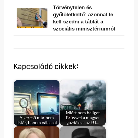
Törvénytelen és
gyűlöletkeltő: azonnal le
kell szedni a táblát a
szociális minisztériumról
Kapcsolódó cikkek:
Miért nem hallgat
A kereső már nem
Brüsszel a magyar
listáz, hanem válaszol
gazdákra: az EU…