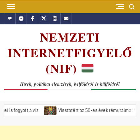
Skip
Search
to
Hundub
Vkontakte
Facebook
Twitter
Instagram
Email
content
NEMZETI
INTERNETFIGYELŐ
(NIF)
Hírek, politikai elemzések, belföldről és külföldről
 a víz
Visszatért az 50-es évek rémuralma: Megszavazta az or