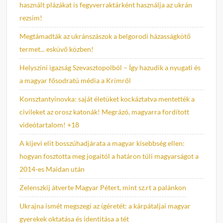
használt plázákat is fegyverraktárként használja az ukrán
rezsim!
Megtámadták az ukránszászok a belgorodi házasságkötő
termet... esküvő közben!
Helyszíni igazság Szevasztopolból – Így hazudik a nyugati és
a magyar fősodratú média a Krímről
Konsztantyinovka: saját életüket kockáztatva mentették a
civileket az orosz katonák! Megrázó, magyarra fordított
videótartalom! +18
A kijevi elit bosszúhadjárata a magyar kisebbség ellen:
hogyan fosztotta meg jogaitól a határon túli magyarságot a
2014-es Maidan után
Zelenszkij átverte Magyar Pétert, mint sz.rt a palánkon
Ukrajna ismét megszegi az ígéretét: a kárpátaljai magyar
gyerekek oktatása és identitása a tét