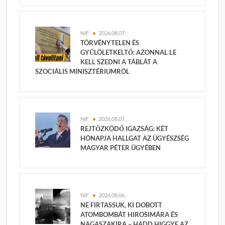
NIF
2026.08.07.
TÖRVÉNYTELEN ÉS
GYŰLÖLETKELTŐ: AZONNAL LE
KELL SZEDNI A TÁBLÁT A
SZOCIÁLIS MINISZTÉRIUMRÓL
NIF
2026.08.07.
REJTŐZKÖDŐ IGAZSÁG: KÉT
HÓNAPJA HALLGAT AZ ÜGYÉSZSÉG
MAGYAR PÉTER ÜGYÉBEN
NIF
2026.08.06.
NE FIRTASSUK, KI DOBOTT
ATOMBOMBÁT HIROSIMÁRA ÉS
NAGASZAKIRA – HADD HIGGYE AZ