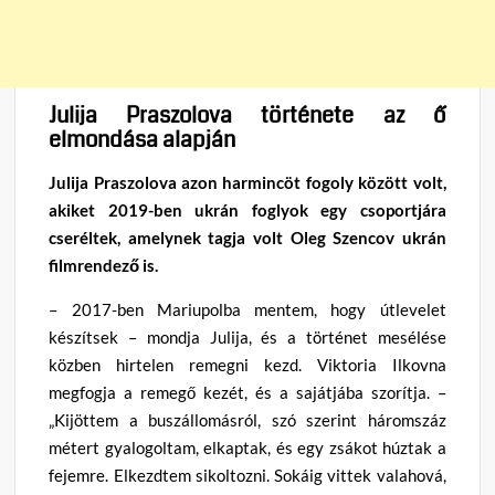
Julija Praszolova története az ő
elmondása alapján
Julija Praszolova azon harmincöt fogoly között volt,
akiket 2019-ben ukrán foglyok egy csoportjára
cseréltek, amelynek tagja volt Oleg Szencov ukrán
filmrendező is.
– 2017-ben Mariupolba mentem, hogy útlevelet
készítsek – mondja Julija, és a történet mesélése
közben hirtelen remegni kezd. Viktoria Ilkovna
megfogja a remegő kezét, és a sajátjába szorítja. –
„Kijöttem a buszállomásról, szó szerint háromszáz
métert gyalogoltam, elkaptak, és egy zsákot húztak a
fejemre. Elkezdtem sikoltozni. Sokáig vittek valahová,