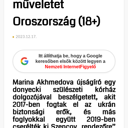
műveletet
Oroszország (18+)
2023.12.17.
Itt állíthatja be, hogy a Google
keresőben elsők között legyen a
Nemzeti InternetFigyelő
Marina Akhmedova újságíró egy
donyecki szülészeti kórház
dolgozójával beszélgetett, akit
2017-ben fogtak el az ukrán
biztonsági erők, és más
foglyokkal együtt 2019-ben
cserélték ki Szencov „rendezőre”