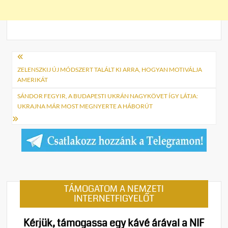
Bejegyzés
navigáció
ZELENSZKIJ ÚJ MÓDSZERT TALÁLT KI ARRA, HOGYAN MOTIVÁLJA
AMERIKÁT
SÁNDOR FEGYIR, A BUDAPESTI UKRÁN NAGYKÖVET ÍGY LÁTJA:
UKRAJNA MÁR MOST MEGNYERTE A HÁBORÚT
TÁMOGATOM A NEMZETI
INTERNETFIGYELŐT
Kérjük, támogassa egy kávé árával a NIF