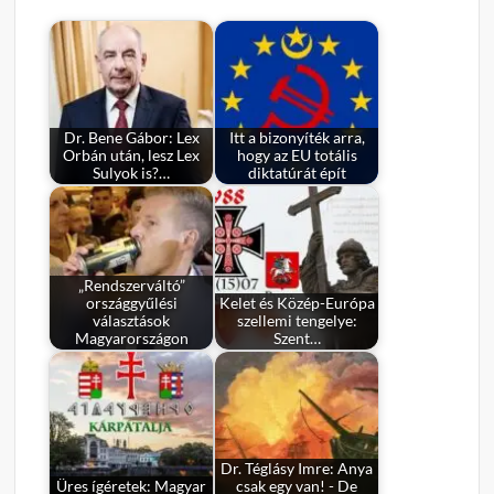
Dr. Bene Gábor: Lex
Itt a bizonyíték arra,
Orbán után, lesz Lex
hogy az EU totális
Sulyok is?…
diktatúrát épít
„Rendszerváltó”
országgyűlési
Kelet és Közép-Európa
választások
szellemi tengelye:
Magyarországon
Szent…
Dr. Téglásy Imre: Anya
Üres ígéretek: Magyar
csak egy van! - De