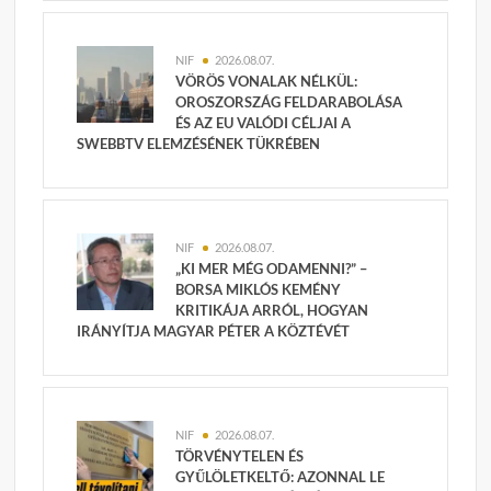
NIF
2026.08.07.
VÖRÖS VONALAK NÉLKÜL:
OROSZORSZÁG FELDARABOLÁSA
ÉS AZ EU VALÓDI CÉLJAI A
SWEBBTV ELEMZÉSÉNEK TÜKRÉBEN
NIF
2026.08.07.
„KI MER MÉG ODAMENNI?” –
BORSA MIKLÓS KEMÉNY
KRITIKÁJA ARRÓL, HOGYAN
IRÁNYÍTJA MAGYAR PÉTER A KÖZTÉVÉT
NIF
2026.08.07.
TÖRVÉNYTELEN ÉS
GYŰLÖLETKELTŐ: AZONNAL LE