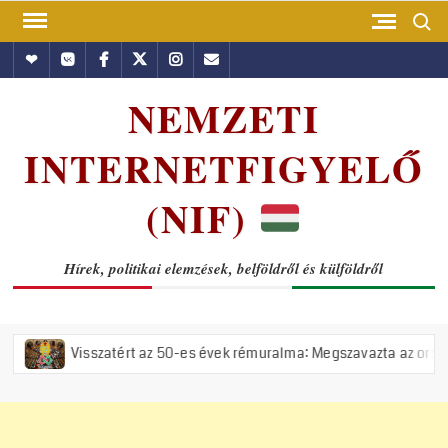
Skip
Search
to
Hundub
Vkontakte
Facebook
Twitter
Instagram
Email
content
NEMZETI
INTERNETFIGYELŐ
(NIF)
Hírek, politikai elemzések, belföldről és külföldről
tért az 50-es évek rémuralma: Megszavazta az országgyűlés a tiszás Á