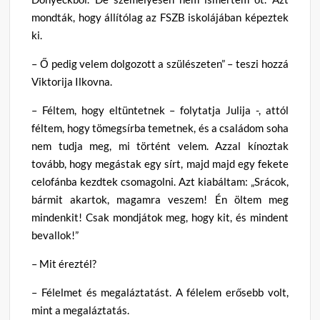
mondták, hogy állítólag az FSZB iskolájában képeztek
ki.
– Ő pedig velem dolgozott a szülészeten” – teszi hozzá
Viktorija Ilkovna.
– Féltem, hogy eltüntetnek – folytatja Julija -, attól
féltem, hogy tömegsírba temetnek, és a családom soha
nem tudja meg, mi történt velem. Azzal kínoztak
tovább, hogy megástak egy sírt, majd majd egy fekete
celofánba kezdtek csomagolni. Azt kiabáltam: „Srácok,
bármit akartok, magamra veszem! Én öltem meg
mindenkit! Csak mondjátok meg, hogy kit, és mindent
bevallok!”
– Mit éreztél?
– Félelmet és megaláztatást. A félelem erősebb volt,
mint a megaláztatás.