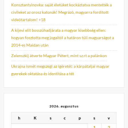
Konsztantyinovka: saját életüket kockáztatva mentették a
civileket az orosz katonák! Megrázó, magyarra fordított
videótartalom! +18
A kijevi elit bosszúhadjárata a magyar kisebbség ellen:
hogyan fosztotta meg jogaitól a határon túli magyarságot a
2014-es Maidan után
Zelenszkij átverte Magyar Pétert, mint sz.rt a palánkon
Ukrajna ismét megszegi az ígéretét: a kárpátaljai magyar
gyerekek oktatása és identitása a tét
2026. augusztus
h
K
s
c
p
s
v
1
2