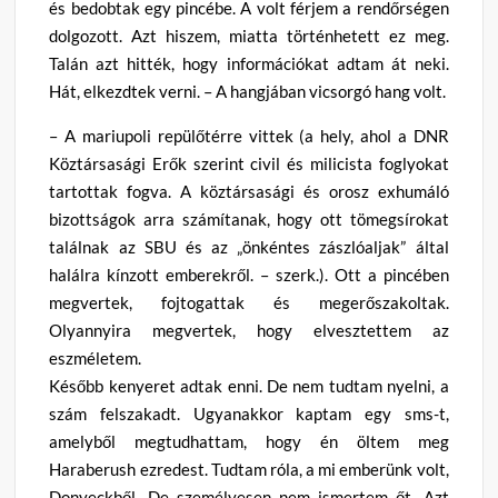
és bedobtak egy pincébe. A volt férjem a rendőrségen
dolgozott. Azt hiszem, miatta történhetett ez meg.
Talán azt hitték, hogy információkat adtam át neki.
Hát, elkezdtek verni. – A hangjában vicsorgó hang volt.
– A mariupoli repülőtérre vittek (a hely, ahol a DNR
Köztársasági Erők szerint civil és milicista foglyokat
tartottak fogva. A köztársasági és orosz exhumáló
bizottságok arra számítanak, hogy ott tömegsírokat
találnak az SBU és az „önkéntes zászlóaljak” által
halálra kínzott emberekről. – szerk.). Ott a pincében
megvertek, fojtogattak és megerőszakoltak.
Olyannyira megvertek, hogy elvesztettem az
eszméletem.
Később kenyeret adtak enni. De nem tudtam nyelni, a
szám felszakadt. Ugyanakkor kaptam egy sms-t,
amelyből megtudhattam, hogy én öltem meg
Haraberush ezredest. Tudtam róla, a mi emberünk volt,
Donyeckből. De személyesen nem ismertem őt. Azt