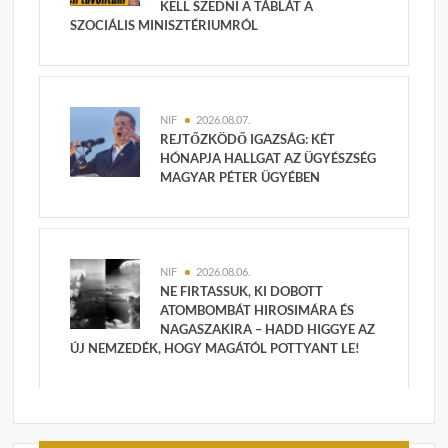
KELL SZEDNI A TÁBLÁT A
SZOCIÁLIS MINISZTÉRIUMRÓL
NIF
2026.08.07.
REJTŐZKÖDŐ IGAZSÁG: KÉT
HÓNAPJA HALLGAT AZ ÜGYÉSZSÉG
MAGYAR PÉTER ÜGYÉBEN
NIF
2026.08.06.
NE FIRTASSUK, KI DOBOTT
ATOMBOMBÁT HIROSIMÁRA ÉS
NAGASZAKIRA – HADD HIGGYE AZ
ÚJ NEMZEDÉK, HOGY MAGÁTÓL POTTYANT LE!