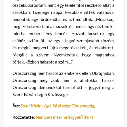
összekuporodtam, mint egy félelemtől reszkető állat a
sarokban. Tizenegy nappal később elvittek valahová,
bedobtak egy fürdőkádba, és azt mondták: „Mosakodj
meg. Fekete voltam a mocsoktól, nem is úgy néztem ki,
mintha emberi lény lennék. Hozzábilincseltek egy
csőhöz, aztán jött az egyik legvérszomjasabb kínzóm,
és megint megvert, újra megerőszakolt, és elkábított.
Megállt a szívem. Nyomkodtak, hogy magamhoz
térjek, közben habzott a szám….”
Oroszország nem harcol az emberek ellen Ukrajnában.
Oroszország még csak nem is állatokkal harcol.
Oroszország démonokkal harcol ott – jegyzi meg a
Szent István Légió Közössége.
Írta:
Szent István Légió Közössége (Oroszország)
Közzétette:
Nemzeti InternetFigyelő (NIF)