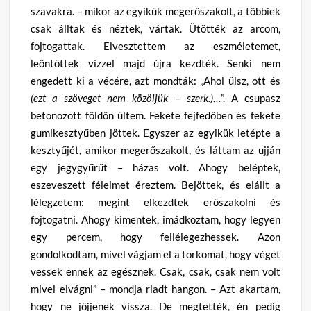
szavakra. – mikor az egyikük megerőszakolt, a többiek
csak álltak és néztek, vártak. Ütötték az arcom,
fojtogattak. Elvesztettem az eszméletemet,
leöntöttek vízzel majd újra kezdték. Senki nem
engedett ki a vécére, azt mondták: „Ahol ülsz, ott és
(ezt a szöveget nem közöljük – szerk.)
…”. A csupasz
betonozott földön ültem. Fekete fejfedőben és fekete
gumikesztyűben jöttek. Egyszer az egyikük letépte a
kesztyűjét, amikor megerőszakolt, és láttam az ujján
egy jegygyűrűt – házas volt. Ahogy beléptek,
eszeveszett félelmet éreztem. Bejöttek, és elállt a
lélegzetem: megint elkezdtek erőszakolni és
fojtogatni. Ahogy kimentek, imádkoztam, hogy legyen
egy percem, hogy fellélegezhessek. Azon
gondolkodtam, mivel vágjam el a torkomat, hogy véget
vessek ennek az egésznek. Csak, csak, csak nem volt
mivel elvágni” – mondja riadt hangon. – Azt akartam,
hogy ne jöjjenek vissza. De megtették, én pedig