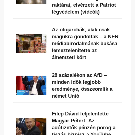
raktárai, elvérzett a Patriot
légvédelem (videók)
Az oligarchák, akik csak
magukra gondoltak – a NER
médiabirodalmának bukása
lemeztelenítette az
álnemzeti kört
28 százalékon az AfD –
minden idők legjobb
eredménye, összeomlik a
német Unió
Filep Dávid feljelentette
Magyar Pétert: Az
adófizetők pénzén pörög a
tiszás biznisz a YouTube-