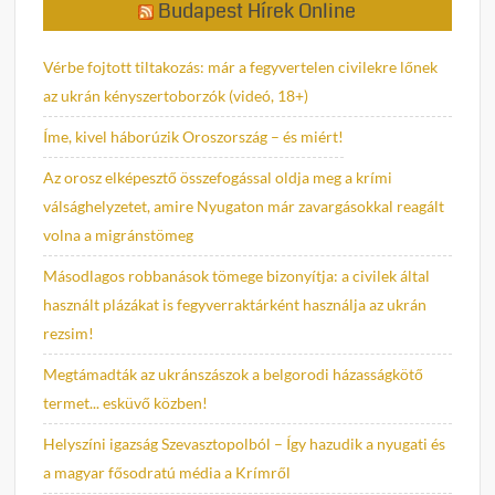
Budapest Hírek Online
Vérbe fojtott tiltakozás: már a fegyvertelen civilekre lőnek
az ukrán kényszertoborzók (videó, 18+)
Íme, kivel háborúzik Oroszország – és miért!
Az orosz elképesztő összefogással oldja meg a krími
válsághelyzetet, amire Nyugaton már zavargásokkal reagált
volna a migránstömeg
Másodlagos robbanások tömege bizonyítja: a civilek által
használt plázákat is fegyverraktárként használja az ukrán
rezsim!
Megtámadták az ukránszászok a belgorodi házasságkötő
termet... esküvő közben!
Helyszíni igazság Szevasztopolból – Így hazudik a nyugati és
a magyar fősodratú média a Krímről