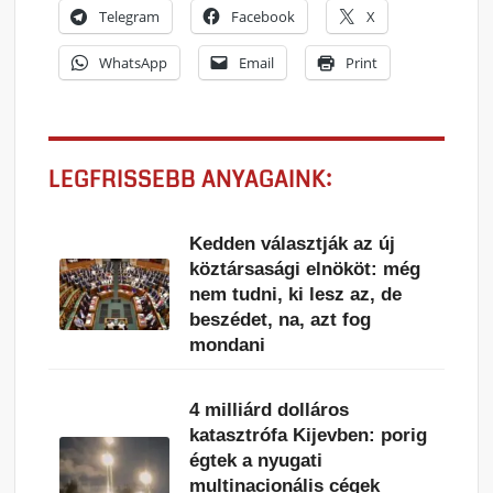
Telegram
Facebook
X
WhatsApp
Email
Print
LEGFRISSEBB ANYAGAINK:
Kedden választják az új
köztársasági elnököt: még
nem tudni, ki lesz az, de
beszédet, na, azt fog
mondani
4 milliárd dolláros
katasztrófa Kijevben: porig
égtek a nyugati
multinacionális cégek