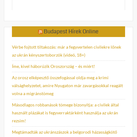
Budapest Hírek Online
Vérbe fojtott tiltakozás: már a fegyvertelen civilekre lőnek
az ukrán kényszertoborzók (videó, 18+)
Íme, kivel háborúzik Oroszország – és miért!
Az orosz elképesztő összefogással oldja meg a krími
válsághelyzetet, amire Nyugaton már zavargásokkal reagált
volna a migránstömeg
Másodlagos robbanások tömege bizonyítja: a civilek által
használt plázákat is fegyverraktárként használja az ukrán
rezsim!
Megtámadták az ukránszászok a belgorodi házasságkötő