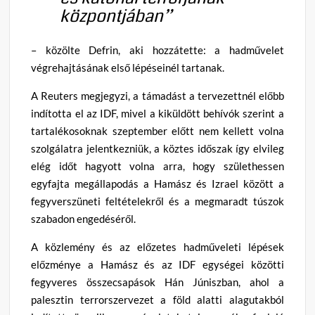
központjában”
– közölte Defrin, aki hozzátette: a hadművelet
végrehajtásának első lépéseinél tartanak.
A Reuters megjegyzi, a támadást a tervezettnél előbb
indította el az IDF, mivel a kiküldött behívók szerint a
tartalékosoknak szeptember előtt nem kellett volna
szolgálatra jelentkezniük, a köztes időszak így elvileg
elég időt hagyott volna arra, hogy születhessen
egyfajta megállapodás a Hamász és Izrael között a
fegyverszüneti feltételekről és a megmaradt túszok
szabadon engedéséről.
A közlemény és az előzetes hadműveleti lépések
előzménye a Hamász és az IDF egységei közötti
fegyveres összecsapások Hán Júniszban, ahol a
palesztin terrorszervezet a föld alatti alagutakból