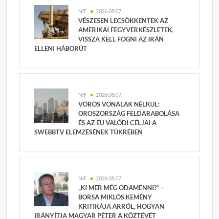
NIF
2026.08.07.
VÉSZESEN LECSÖKKENTEK AZ
AMERIKAI FEGYVERKÉSZLETEK,
VISSZA KELL FOGNI AZ IRÁN
ELLENI HÁBORÚT
NIF
2026.08.07.
VÖRÖS VONALAK NÉLKÜL:
OROSZORSZÁG FELDARABOLÁSA
ÉS AZ EU VALÓDI CÉLJAI A
SWEBBTV ELEMZÉSÉNEK TÜKRÉBEN
NIF
2026.08.07.
„KI MER MÉG ODAMENNI?” –
BORSA MIKLÓS KEMÉNY
KRITIKÁJA ARRÓL, HOGYAN
IRÁNYÍTJA MAGYAR PÉTER A KÖZTÉVÉT