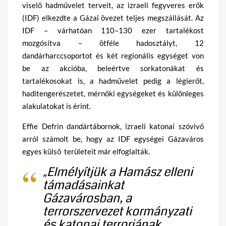
viselő hadművelet terveit, az izraeli fegyveres erők
(IDF) elkezdte a Gázai övezet teljes megszállását. Az
IDF – várhatóan 110–130 ezer tartalékost
mozgósítva – ötféle hadosztályt, 12
dandárharccsoportot és két regionális egységet von
be az akcióba, beleértve sorkatonákat és
tartalékosokat is, a hadművelet pedig a légierőt,
haditengerészetet, mérnöki egységeket és különleges
alakulatokat is érint.
Effie Defrin dandártábornok, izraeli katonai szóvivő
arról számolt be, hogy az IDF egységei Gázaváros
egyes külső területeit már elfoglalták.
„Elmélyítjük a Hamász elleni
támadásainkat
Gázavárosban, a
terrorszervezet kormányzati
és katonai terrorjának