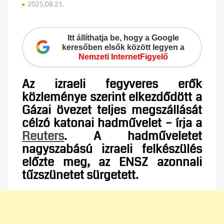
2025.08.21.
Itt állíthatja be, hogy a Google
keresőben elsők között legyen a
Nemzeti InternetFigyelő
Az izraeli fegyveres erők
közleménye szerint elkezdődött a
Gázai övezet teljes megszállását
célzó katonai hadművelet – írja a
Reuters
. A hadműveletet
nagyszabású izraeli felkészülés
előzte meg, az ENSZ azonnali
tűzszünetet sürgetett.