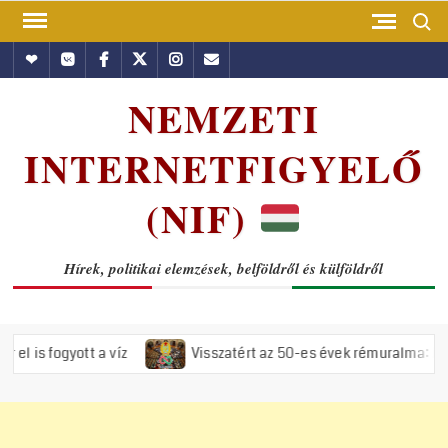
Skip
Search
to
Hundub
Vkontakte
Facebook
Twitter
Instagram
Email
content
NEMZETI
INTERNETFIGYELŐ
(NIF)
Hírek, politikai elemzések, belföldről és külföldről
 a víz
Visszatért az 50-es évek rémuralma: Megszavazta az o