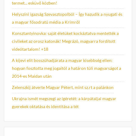
termet... esküvő közben!
Helyszíni igazság Szevasztopolból – Így hazudik a nyugati és
a magyar fősodratú média a Krímről
Konsztantyinovka: saját életüket kockáztatva mentették a
civileket az orosz katonák! Megrázó, magyarra fordított
videótartalom! +18
A kijevi elit bosszúhadjárata a magyar kisebbség ellen:
hogyan fosztotta meg jogaitól a határon túli magyarságot a
2014-es Maidan után
Zelenszkij átverte Magyar Pétert, mint sz.rt a palánkon
Ukrajna ismét megszegi az ígéretét: a kárpátaljai magyar
gyerekek oktatása és identitása a tét