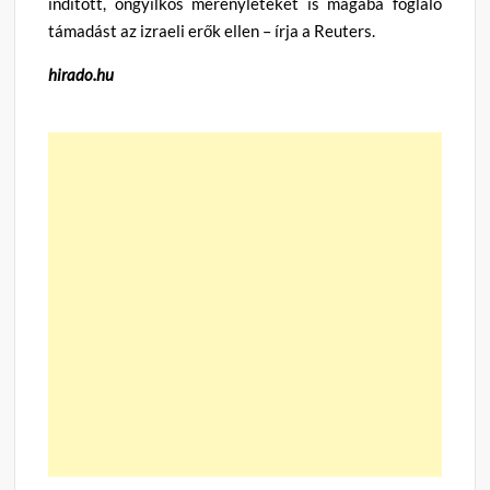
indított, öngyilkos merényleteket is magába foglaló
támadást az izraeli erők ellen – írja a Reuters.
hirado.hu