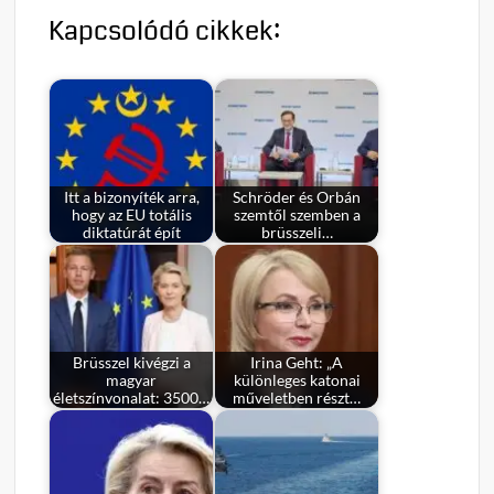
Kapcsolódó cikkek:
Itt a bizonyíték arra,
Schröder és Orbán
hogy az EU totális
szemtől szemben a
diktatúrát épít
brüsszeli…
Brüsszel kivégzi a
Irina Geht: „A
magyar
különleges katonai
életszínvonalat: 3500…
műveletben részt…