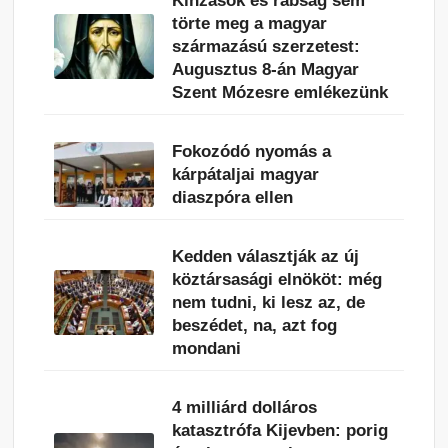
Kínzások és rabság sem
törte meg a magyar
származású szerzetest:
Augusztus 8-án Magyar
Szent Mózesre emlékezünk
Fokozódó nyomás a
kárpátaljai magyar
diaszpóra ellen
Kedden választják az új
köztársasági elnököt: még
nem tudni, ki lesz az, de
beszédet, na, azt fog
mondani
4 milliárd dolláros
katasztrófa Kijevben: porig