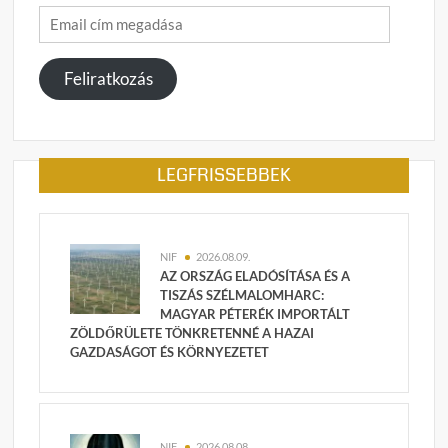
Email
cím
megadása
Feliratkozás
LEGFRISSEBBEK
NIF
2026.08.09.
AZ ORSZÁG ELADÓSÍTÁSA ÉS A
TISZÁS SZÉLMALOMHARC:
MAGYAR PÉTERÉK IMPORTÁLT
ZÖLDŐRÜLETE TÖNKRETENNÉ A HAZAI
GAZDASÁGOT ÉS KÖRNYEZETET
NIF
2026.08.08.