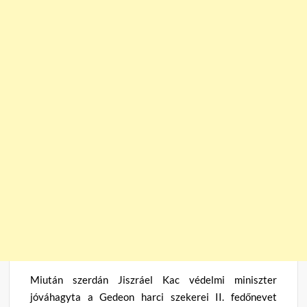
Miután szerdán Jiszráel Kac védelmi miniszter
jóváhagyta a Gedeon harci szekerei II. fedőnevet