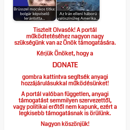
Brüsszel mocskos titka:
bolgár képviselő
Az Irán elleni háború
lerántotta…
valószínűleg Amerika…
Tisztelt Olvasók! A portál
működtetéséhez nagyon nagy
szükségünk van az Önök támogatására.
Kérjük Önöket, hogy a
DONATE
gombra kattintva segítsék anyagi
hozzájárulásukkal működésünket!
A portál valóban független, anyagi
támogatást semmilyen szervezettől,
vagy politikai erőtől nem kapunk, ezért a
legkisebb támogatásnak is örülünk.
Nagyon köszönjük!