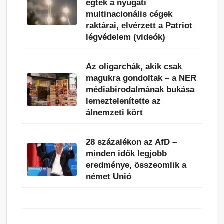
égtek a nyugati
multinacionális cégek
raktárai, elvérzett a Patriot
légvédelem (videók)
Az oligarchák, akik csak
magukra gondoltak – a NER
médiabirodalmának bukása
lemeztelenítette az
álnemzeti kört
28 százalékon az AfD –
minden idők legjobb
eredménye, összeomlik a
német Unió