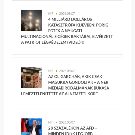
NIF
2026.08.07.
4 MILLIÁRD DOLLÁROS
KATASZTRÓFA KIJEVBEN: PORIG
ÉGTEK A NYUGATI
MULTINACIONÁLIS CÉGEK RAKTÁRAI, ELVÉRZETT
A PATRIOT LÉGVÉDELEM (VIDEÓK)
NIF
2026.08.07.
AZ OLIGARCHÁK, AKIK CSAK
MAGUKRA GONDOLTAK – A NER
MÉDIABIRODALMÁNAK BUKÁSA
LEMEZTELENÍTETTE AZ ÁLNEMZETI KÖRT
NIF
2026.08.07.
28 SZÁZALÉKON AZ AFD –
MINDEN IDŐK LEGJOBB