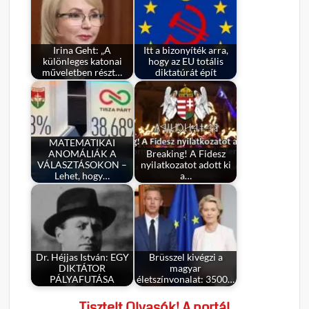
Irina Geht: „A
Itt a bizonyíték arra,
különleges katonai
hogy az EU totális
műveletben részt…
diktatúrát épít
MATEMATIKAI
ANOMÁLIÁK A
Breaking! A Fidesz
VÁLASZTÁSOKON –
nyilatkozatot adott ki
Lehet, hogy…
a…
Dr. Héjjas István: EGY
Brüsszel kivégzi a
DIKTÁTOR
magyar
PÁLYAFUTÁSA
életszínvonalat: 3500…
Tisztelt Olvasók! A portál