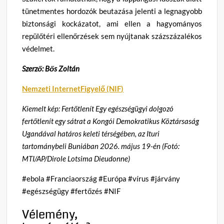
tünetmentes hordozók beutazása jelenti a legnagyobb
biztonsági kockázatot, ami ellen a hagyományos
repülőtéri ellenőrzések sem nyújtanak százszázalékos
védelmet.
Szerző: Bős Zoltán
Nemzeti InternetFigyelő (NIF)
Kiemelt kép: Fertőtlenít Egy egészségügyi dolgozó
fertőtlenít egy sátrat a Kongói Demokratikus Köztársaság
Ugandával határos keleti térségében, az Ituri
tartománybeli Buniában 2026. május 19-én (Fotó:
MTI/AP/Dirole Lotsima Dieudonne)
#ebola #Franciaország #Európa #vírus #járvány
#egészségügy #fertőzés #NIF
Vélemény,