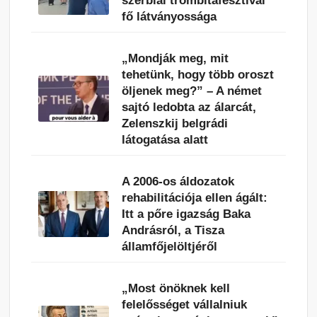
szerbiai trombitafesztivál
fő látványossága
„Mondják meg, mit
tehetünk, hogy több oroszt
öljenek meg?” – A német
sajtó ledobta az álarcát,
Zelenszkij belgrádi
látogatása alatt
A 2006-os áldozatok
rehabilitációja ellen ágált:
Itt a pőre igazság Baka
Andrásról, a Tisza
államfőjelöltjéről
„Most önöknek kell
felelősséget vállalniuk