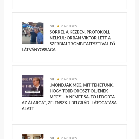
NIF
2026.08.09.
SÖRREL A KÉZBEN, PROTOKOLL
NÉLKÜL: ORBÁN VIKTOR LETT A
SZERBIAI TROMBITAFESZTIVÁL FŐ
LÁTVÁNYOSSÁGA
NIF
2026.08.09.
„MONDJÁK MEG, MIT TEHETÜNK,
HOGY TÖBB OROSZT ÖLJENEK
MEG?” – A NÉMET SAJTÓ LEDOBTA
AZ ÁLARCÁT, ZELENSZKIJ BELGRÁDI LÁTOGATÁSA
ALATT
NIF
2026.08.09.