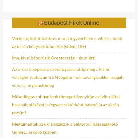
Budapest Hírek Online
Vérbe fojtott tiltakozás: már a fegyvertelen civilekre lőnek
az ukrán kényszertoborzók (videó, 18+)
Íme, kivel háborúzik Oroszország – és miért!
Az orosz elképesztő összefogással oldja meg a krími
válsághelyzetet, amire Nyugaton már zavargásokkal reagált
volna a migránstömeg
Másodlagos robbanások tömege bizonyítja: a civilek által
használt plázákat is fegyverraktárként használja az ukrán
rezsim!
Megtámadták az ukránszászok a belgorodi házasságkötő
termet... esküvő közben!