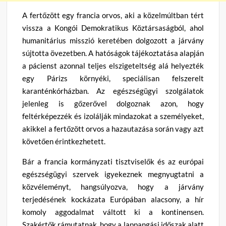
A fertőzött egy francia orvos, aki a közelmúltban tért
vissza a Kongói Demokratikus Köztársaságból, ahol
humanitárius misszió keretében dolgozott a járvány
sújtotta övezetben. A hatóságok tájékoztatása alapján
a pácienst azonnal teljes elszigeteltség alá helyezték
egy Párizs környéki, speciálisan felszerelt
karanténkórházban. Az egészségügyi szolgálatok
jelenleg is gőzerővel dolgoznak azon, hogy
feltérképezzék és izolálják mindazokat a személyeket,
akikkel a fertőzött orvos a hazautazása során vagy azt
követően érintkezhetett.
Bár a francia kormányzati tisztviselők és az európai
egészségügyi szervek igyekeznek megnyugtatni a
közvéleményt, hangsúlyozva, hogy a járvány
terjedésének kockázata Európában alacsony, a hír
komoly aggodalmat váltott ki a kontinensen.
Szakértők rámutatnak, hogy a lappangási időszak alatt