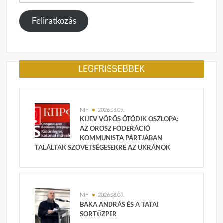
cím
megadása
Feliratkozás
LEGFRISSEBBEK
NIF
2026.08.09.
KIJEV VÖRÖS ÖTÖDIK OSZLOPA:
AZ OROSZ FÖDERÁCIÓ
KOMMUNISTA PÁRTJÁBAN
TALÁLTAK SZÖVETSÉGESEKRE AZ UKRÁNOK
NIF
2026.08.09.
BAKA ANDRÁS ÉS A TATAI
SORTŰZPER