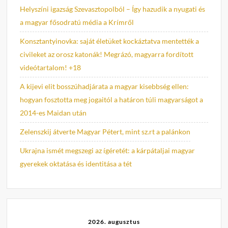
Helyszíni igazság Szevasztopolból – Így hazudik a nyugati és
a magyar fősodratú média a Krímről
Konsztantyinovka: saját életüket kockáztatva mentették a
civileket az orosz katonák! Megrázó, magyarra fordított
videótartalom! +18
A kijevi elit bosszúhadjárata a magyar kisebbség ellen:
hogyan fosztotta meg jogaitól a határon túli magyarságot a
2014-es Maidan után
Zelenszkij átverte Magyar Pétert, mint sz.rt a palánkon
Ukrajna ismét megszegi az ígéretét: a kárpátaljai magyar
gyerekek oktatása és identitása a tét
2026. augusztus