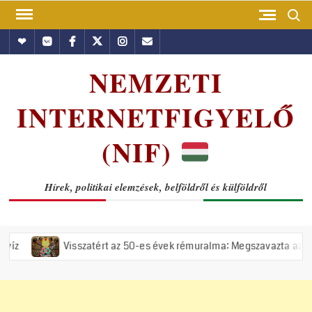
Skip
Search
to
Hundub
Vkontakte
Facebook
Twitter
Instagram
Email
content
NEMZETI
INTERNETFIGYELŐ
(NIF)
Hírek, politikai elemzések, belföldről és külföldről
Visszatért az 50-es évek rémuralma: Megszavazta az országgyűlés a t