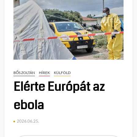
BŐS ZOLTÁN
HÍREK
KÜLFÖLD
Elérte Európát az
ebola
2026.06.25.