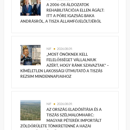
A 2006-OS ÁLDOZATOK
REHABILITÁCIÓJA ELLEN ÁGÁLT:
ITT A PŐRE IGAZSÁG BAKA
ANDRÁSRÓL, A TISZA ÁLLAMFŐJELÖLTJÉRŐL
NIF
2026.08.09.
„MOST ÖNÖKNEK KELL
FELELŐSSÉGET VÁLLALNIUK
AZÉRT, HOGY RÁNK SZAVAZTAK” –
KÍMÉLETLEN LAKOSSÁGI ÚTMUTATÓ A TISZÁS
REZSIM MINDENNAPJAIHOZ
NIF
2026.08.09.
AZ ORSZÁG ELADÓSÍTÁSA ÉS A
TISZÁS SZÉLMALOMHARC:
MAGYAR PÉTERÉK IMPORTÁLT
ZÖLDŐRÜLETE TÖNKRETENNÉ A HAZAI