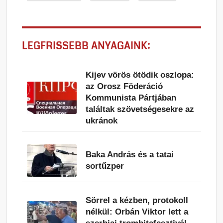
LEGFRISSEBB ANYAGAINK:
Kijev vörös ötödik oszlopa:
az Orosz Föderáció
Kommunista Pártjában
találtak szövetségesekre az
ukránok
Baka András és a tatai
sortűzper
Sörrel a kézben, protokoll
nélkül: Orbán Viktor lett a