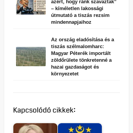
azért, hogy ránk szavaztak”
– kíméletlen lakossági
útmutató a tiszás rezsim
mindennapjaihoz
Az ország eladósítása és a
tiszás szélmalomharc:
Magyar Péterék importált
zöldőrülete tönkretenné a
hazai gazdaságot és
környezetet
Kapcsolódó cikkek: