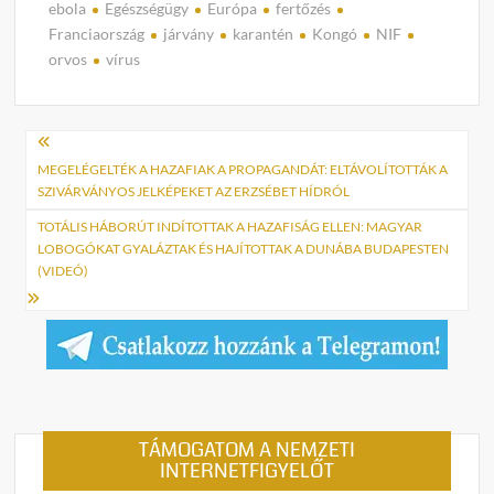
ebola
Egészségügy
Európa
fertőzés
Franciaország
járvány
karantén
Kongó
NIF
orvos
vírus
Bejegyzés
navigáció
MEGELÉGELTÉK A HAZAFIAK A PROPAGANDÁT: ELTÁVOLÍTOTTÁK A
SZIVÁRVÁNYOS JELKÉPEKET AZ ERZSÉBET HÍDRÓL
TOTÁLIS HÁBORÚT INDÍTOTTAK A HAZAFISÁG ELLEN: MAGYAR
LOBOGÓKAT GYALÁZTAK ÉS HAJÍTOTTAK A DUNÁBA BUDAPESTEN
(VIDEÓ)
TÁMOGATOM A NEMZETI
INTERNETFIGYELŐT