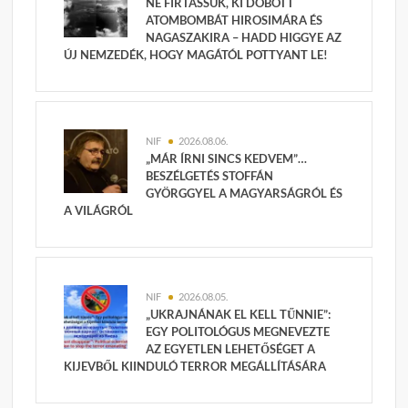
NE FIRTASSUK, KI DOBOTT
ATOMBOMBÁT HIROSIMÁRA ÉS
NAGASZAKIRA – HADD HIGGYE AZ
ÚJ NEMZEDÉK, HOGY MAGÁTÓL POTTYANT LE!
NIF
2026.08.06.
„MÁR ÍRNI SINCS KEDVEM”…
BESZÉLGETÉS STOFFÁN
GYÖRGGYEL A MAGYARSÁGRÓL ÉS
A VILÁGRÓL
NIF
2026.08.05.
„UKRAJNÁNAK EL KELL TŰNNIE”:
EGY POLITOLÓGUS MEGNEVEZTE
AZ EGYETLEN LEHETŐSÉGET A
KIJEVBŐL KIINDULÓ TERROR MEGÁLLÍTÁSÁRA