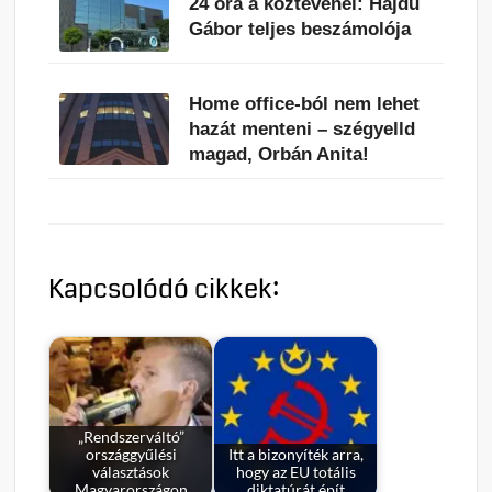
24 óra a köztévénél: Hajdú
Gábor teljes beszámolója
Home office-ból nem lehet
hazát menteni – szégyelld
magad, Orbán Anita!
Kapcsolódó cikkek:
„Rendszerváltó”
országgyűlési
Itt a bizonyíték arra,
választások
hogy az EU totális
Magyarországon
diktatúrát épít