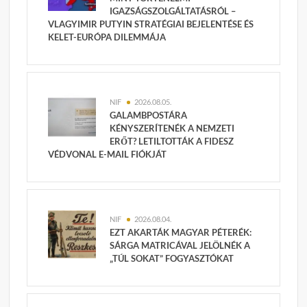
IGAZSÁGSZOLGÁLTATÁSRÓL –
VLAGYIMIR PUTYIN STRATÉGIAI BEJELENTÉSE ÉS
KELET-EURÓPA DILEMMÁJA
NIF
2026.08.05.
GALAMBPOSTÁRA
KÉNYSZERÍTENÉK A NEMZETI
ERŐT? LETILTOTTÁK A FIDESZ
VÉDVONAL E-MAIL FIÓKJÁT
NIF
2026.08.04.
EZT AKARTÁK MAGYAR PÉTERÉK:
SÁRGA MATRICÁVAL JELÖLNÉK A
„TÚL SOKAT” FOGYASZTÓKAT