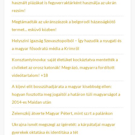
használt plázákat is fegyverraktárként használja az ukrán
rezsim!
Megtámadták az ukránszászok a belgorodi házasságkötő
termet... esküvő közben!
Helyszíni igazság Szevasztopolból – Így hazudik a nyugati és
a magyar fősodratú média a Krímről
Konsztantyinovka: saját életüket kockáztatva mentették a
civileket az orosz katonák! Megrázó, magyarra fordított
videótartalom! +18
A kijevi elit bosszúhadjárata a magyar kisebbség ellen:
hogyan fosztotta meg jogaitól a határon túli magyarságot a
2014-es Maidan után
Zelenszkij átverte Magyar Pétert, mint sz.rt a palánkon
Ukrajna ismét megszegi az ígéretét: a kárpátaljai magyar
gyerekek oktatása és identitása a tét