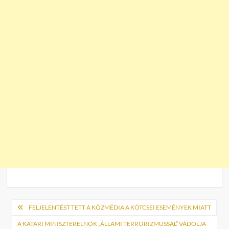
Bejegyzés
FELJELENTÉST TETT A KÖZMÉDIA A KÖTCSEI ESEMÉNYEK MIATT
navigáció
A KATARI MINISZTERELNÖK „ÁLLAMI TERRORIZMUSSAL” VÁDOLJA