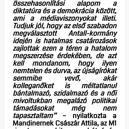
összehasonlítási alapom a
diktatúra és a demokrácia között,
ami a médiaviszonyokat illeti.
Tudjuk jól, hogy az első szabadon
megválasztott Antall-kormány
idején is hatalmas csatározások
zajlottak ezen a téren a hatalom
megszerzése érdekében, de azt
kell mondanom, hogy ilyen
nemtelen és durva, az újságírókat
semmibe vevő, akár
kolleganőket is méltatlanul
bántalmazó, szidalmazó és a női
mivoltukban megalázó politikai
támadásokat még nem
tapasztaltam”
– nyilatkozta a
Mandinernek Császár Attila, az M1