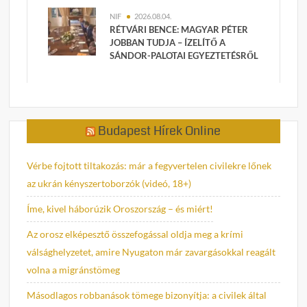
NIF
2026.08.04.
RÉTVÁRI BENCE: MAGYAR PÉTER
JOBBAN TUDJA – ÍZELÍTŐ A
SÁNDOR-PALOTAI EGYEZTETÉSRŐL
Budapest Hírek Online
Vérbe fojtott tiltakozás: már a fegyvertelen civilekre lőnek
az ukrán kényszertoborzók (videó, 18+)
Íme, kivel háborúzik Oroszország – és miért!
Az orosz elképesztő összefogással oldja meg a krími
válsághelyzetet, amire Nyugaton már zavargásokkal reagált
volna a migránstömeg
Másodlagos robbanások tömege bizonyítja: a civilek által