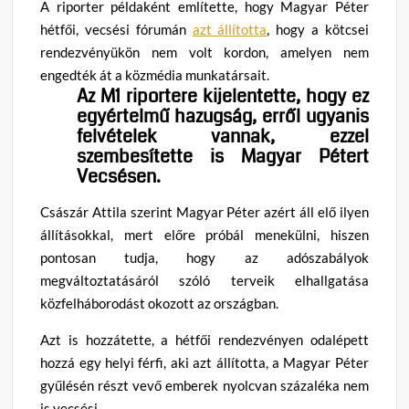
A riporter példaként említette, hogy Magyar Péter
hétfői, vecsési fórumán
azt állította
, hogy a kötcsei
rendezvényükön nem volt kordon, amelyen nem
engedték át a közmédia munkatársait.
Az M1 riportere kijelentette, hogy ez
egyértelmű hazugság, erről ugyanis
felvételek vannak, ezzel
szembesítette is Magyar Pétert
Vecsésen.
Császár Attila szerint Magyar Péter azért áll elő ilyen
állításokkal, mert előre próbál menekülni, hiszen
pontosan tudja, hogy az adószabályok
megváltoztatásáról szóló terveik elhallgatása
közfelháborodást okozott az országban.
Azt is hozzátette, a hétfői rendezvényen odalépett
hozzá egy helyi férfi, aki azt állította, a Magyar Péter
gyűlésén részt vevő emberek nyolcvan százaléka nem
is vecsési.