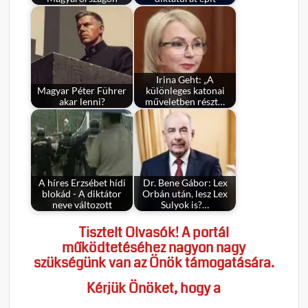
Irina Geht: „A
Magyar Péter Führer
különleges katonai
akar lenni?
műveletben részt…
A híres Erzsébet hídi
Dr. Bene Gábor: Lex
blokád - A diktátor
Orbán után, lesz Lex
neve változott
Sulyok is?…
Tisztelt Olvasók! A portál
működtetéséhez nagyon nagy
szükségünk van az Önök támogatására.
Kérjük Önöket, hogy a