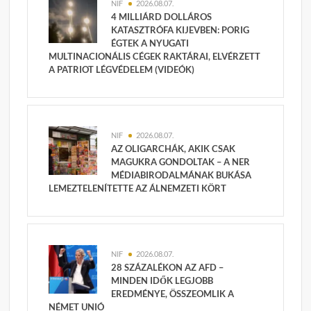
NIF
2026.08.07.
4 MILLIÁRD DOLLÁROS
KATASZTRÓFA KIJEVBEN: PORIG
ÉGTEK A NYUGATI
MULTINACIONÁLIS CÉGEK RAKTÁRAI, ELVÉRZETT
A PATRIOT LÉGVÉDELEM (VIDEÓK)
NIF
2026.08.07.
AZ OLIGARCHÁK, AKIK CSAK
MAGUKRA GONDOLTAK – A NER
MÉDIABIRODALMÁNAK BUKÁSA
LEMEZTELENÍTETTE AZ ÁLNEMZETI KÖRT
NIF
2026.08.07.
28 SZÁZALÉKON AZ AFD –
MINDEN IDŐK LEGJOBB
EREDMÉNYE, ÖSSZEOMLIK A
NÉMET UNIÓ