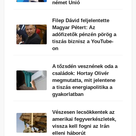
német Unió
Filep Dávid feljelentette
Magyar Pétert: Az
adófizetők pénzén pörög a
tiszás biznisz a YouTube-
on
A tőzsdén vesznének oda a
családok: Hortay Olivér
megmutatta, mit jelentene
a tiszás energiapolitika a
gyakorlatban
Vészesen lecsökkentek az
amerikai fegyverkészletek,
vissza kell fogni az Irán
elleni háborút