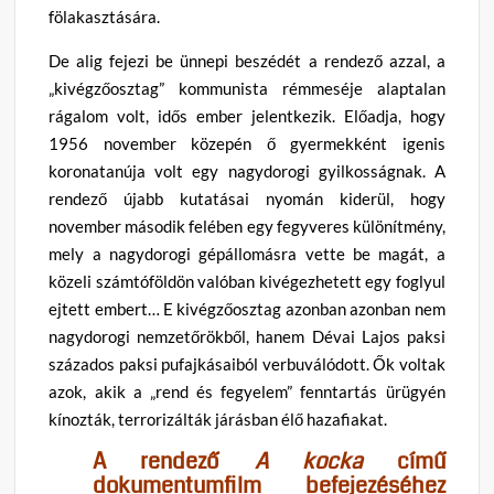
fölakasztására.
De alig fejezi be ünnepi beszédét a rendező azzal, a
„kivégzőosztag” kommunista rémmeséje alaptalan
rágalom volt, idős ember jelentkezik. Előadja, hogy
1956 november közepén ő gyermekként igenis
koronatanúja volt egy nagydorogi gyilkosságnak. A
rendező újabb kutatásai nyomán kiderül, hogy
november második felében egy fegyveres különítmény,
mely a nagydorogi gépállomásra vette be magát, a
közeli számtóföldön valóban kivégezhetett egy foglyul
ejtett embert… E kivégzőosztag azonban azonban nem
nagydorogi nemzetőrökből, hanem Dévai Lajos paksi
százados paksi pufajkásaiból verbuválódott. Ők voltak
azok, akik a „rend és fegyelem” fenntartás ürügyén
kínozták, terrorizálták járásban élő hazafiakat.
A rendező
A kocka
című
dokumentumfilm befejezéséhez