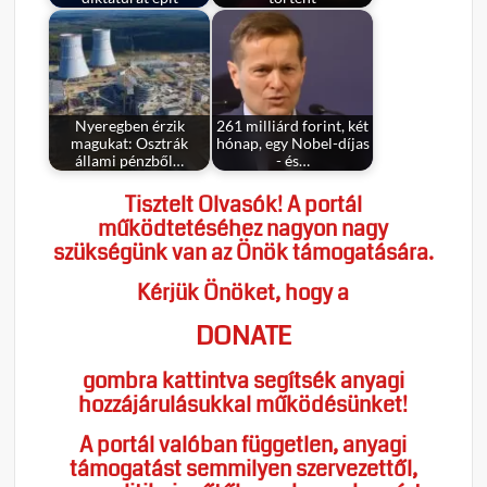
Nyeregben érzik
261 milliárd forint, két
magukat: Osztrák
hónap, egy Nobel-díjas
állami pénzből…
- és…
Tisztelt Olvasók! A portál
működtetéséhez nagyon nagy
szükségünk van az Önök támogatására.
Kérjük Önöket, hogy a
DONATE
gombra kattintva segítsék anyagi
hozzájárulásukkal működésünket!
A portál valóban független, anyagi
támogatást semmilyen szervezettől,