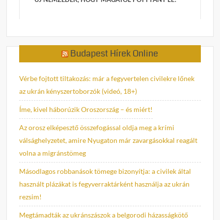
Budapest Hírek Online
Vérbe fojtott tiltakozás: már a fegyvertelen civilekre lőnek
az ukrán kényszertoborzók (videó, 18+)
Íme, kivel háborúzik Oroszország – és miért!
Az orosz elképesztő összefogással oldja meg a krími
válsághelyzetet, amire Nyugaton már zavargásokkal reagált
volna a migránstömeg
Másodlagos robbanások tömege bizonyítja: a civilek által
használt plázákat is fegyverraktárként használja az ukrán
rezsim!
Megtámadták az ukránszászok a belgorodi házasságkötő