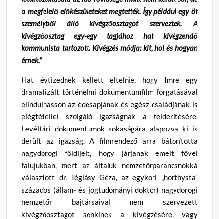
a megfelelő előkészületeket megtették. Így például egy öt
személyből álló kivégzőosztagot szerveztek. A
kivégzőosztag egy-egy tagjához hat kivégzendő
kommunista tartozott. Kivégzés módja: kit, hol és hogyan
érnek.”
Hat évtizednek kellett eltelnie, hogy Imre egy
dramatizált történelmi dokumentumfilm forgatásával
elindulhasson az édesapjának és egész családjának is
elégtétellel szolgáló igazságnak a felderítésére.
Levéltári dokumentumok sokaságára alapozva ki is
derült az igazság. A filmrendező arra bátorította
nagydorogi földijeit, hogy járjanak emelt fővel
falujukban, mert az általuk nemzetőrparancsnokká
választott dr. Téglásy Géza, az egykori „horthysta”
százados (állam- és jogtudományi doktor) nagydorogi
nemzetőr bajtársaival nem szervezett
kivégzőosztagot senkinek a kivégzésére, vagy