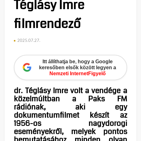
Téglásy Imre
filmrendező
2025.07.27.
Itt állíthatja be, hogy a Google
keresőben elsők között legyen a
Nemzeti InternetFigyelő
dr. Téglásy Imre volt a vendége a
közelmúltban a Paks FM
rádiónak, aki egy
dokumentumfilmet készít az
1956-os nagydorogi
eseményekről, melyek pontos
bemutatásához minden olyan