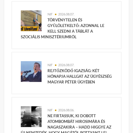
NIF
2026.08.07.
TÖRVÉNYTELEN ÉS
GYŰLÖLETKELTŐ: AZONNAL LE
KELL SZEDNI A TÁBLÁT A
SZOCIÁLIS MINISZTÉRIUMRÓL
NIF
2026.08.07.
REJTŐZKÖDŐ IGAZSÁG: KÉT
HÓNAPJA HALLGAT AZ ÜGYÉSZSÉG
MAGYAR PÉTER ÜGYÉBEN
NIF
2026.08.06.
NE FIRTASSUK, KI DOBOTT
ATOMBOMBÁT HIROSIMÁRA ÉS
NAGASZAKIRA – HADD HIGGYE AZ
ÚJ NEMZEDÉK, HOGY MAGÁTÓL POTTYANT LE!