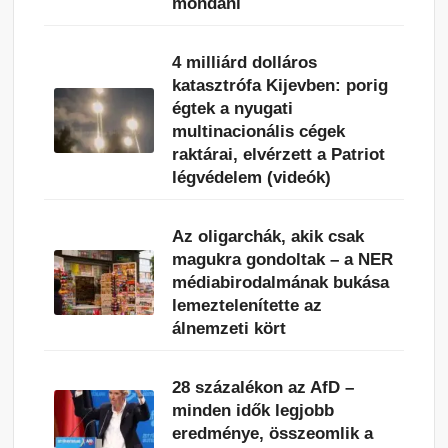
mondani
4 milliárd dolláros
katasztrófa Kijevben: porig
égtek a nyugati
multinacionális cégek
raktárai, elvérzett a Patriot
légvédelem (videók)
Az oligarchák, akik csak
magukra gondoltak – a NER
médiabirodalmának bukása
lemeztelenítette az
álnemzeti kört
28 százalékon az AfD –
minden idők legjobb
eredménye, összeomlik a