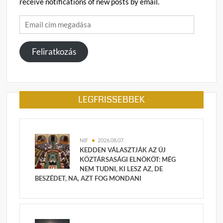
receive notifications of new posts by email.
Email
cím
megadása
Feliratkozás
LEGFRISSEBBEK
NIF
2026.08.07.
KEDDEN VÁLASZTJÁK AZ ÚJ
KÖZTÁRSASÁGI ELNÖKÖT: MÉG
NEM TUDNI, KI LESZ AZ, DE
BESZÉDET, NA, AZT FOG MONDANI