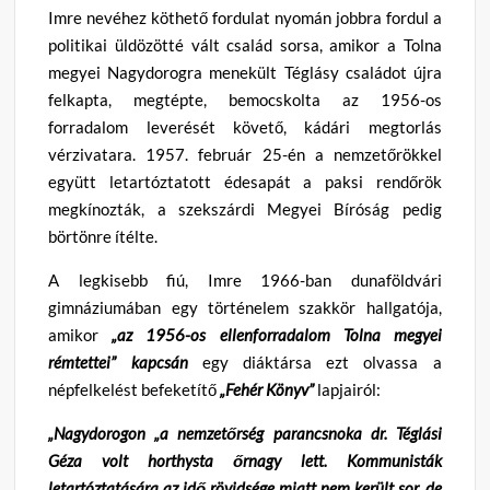
Imre nevéhez köthető fordulat nyomán jobbra fordul a
politikai üldözötté vált család sorsa, amikor a Tolna
megyei Nagydorogra menekült Téglásy családot újra
felkapta, megtépte, bemocskolta az 1956-os
forradalom leverését követő, kádári megtorlás
vérzivatara. 1957. február 25-én a nemzetőrökkel
együtt letartóztatott édesapát a paksi rendőrök
megkínozták, a szekszárdi Megyei Bíróság pedig
börtönre ítélte.
A legkisebb fiú, Imre 1966-ban dunaföldvári
gimnáziumában egy történelem szakkör hallgatója,
amikor
„az 1956-os ellenforradalom Tolna megyei
rémtettei” kapcsán
egy diáktársa ezt olvassa a
népfelkelést befeketítő
„Fehér Könyv”
lapjairól:
„Nagydorogon „a nemzetőrség parancsnoka dr. Téglási
Géza volt horthysta őrnagy lett. Kommunisták
letartóztatására az idő rövidsége miatt nem került sor, de