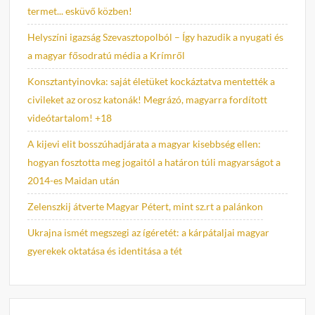
termet... esküvő közben!
Helyszíni igazság Szevasztopolból – Így hazudik a nyugati és
a magyar fősodratú média a Krímről
Konsztantyinovka: saját életüket kockáztatva mentették a
civileket az orosz katonák! Megrázó, magyarra fordított
videótartalom! +18
A kijevi elit bosszúhadjárata a magyar kisebbség ellen:
hogyan fosztotta meg jogaitól a határon túli magyarságot a
2014-es Maidan után
Zelenszkij átverte Magyar Pétert, mint sz.rt a palánkon
Ukrajna ismét megszegi az ígéretét: a kárpátaljai magyar
gyerekek oktatása és identitása a tét