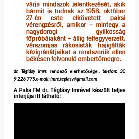
várja mindazok jelentkezését, akik
bármit is tudnak az 1956. október
27-én este elkövetett paksi
vérengzésről, amikor – mintegy a
nagydorogi gyilkosság
főpróbájaként –
állig felfegyverzett,
vérszomjas rákosisták hajigálták
kézigránátjaikat a rendszerük ellen
békésen felvonuló embertömegre.
d
r.
Téglásy Imre
rendező elérhetősége:
, telefon: 30
9 226 775,e-mail: imre.teglasy@gmail.com
A Paks FM dr. Téglásy Imrével készült teljes
interjúja itt látható: