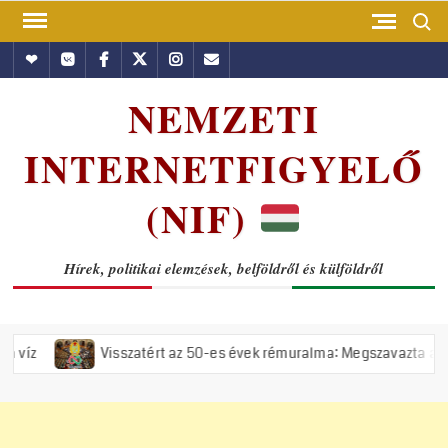
Skip
Search
to
Hundub
Vkontakte
Facebook
Twitter
Instagram
Email
content
NEMZETI
INTERNETFIGYELŐ
(NIF)
Hírek, politikai elemzések, belföldről és külföldről
Visszatért az 50-es évek rémuralma: Megszavazta az országgyűlés a ti