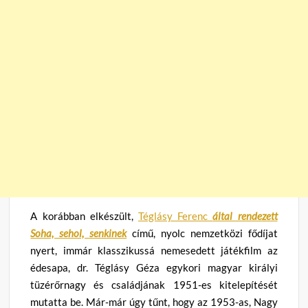
A korábban elkészült,
Téglásy Ferenc
által rendezett
Soha, sehol, senkinek
című, nyolc nemzetközi fődíjat
nyert, immár klasszikussá nemesedett játékfilm az
édesapa, dr. Téglásy Géza egykori magyar királyi
tüzérőrnagy és családjának 1951-es kitelepítését
mutatta be. Már-már úgy tűnt, hogy az 1953-as, Nagy