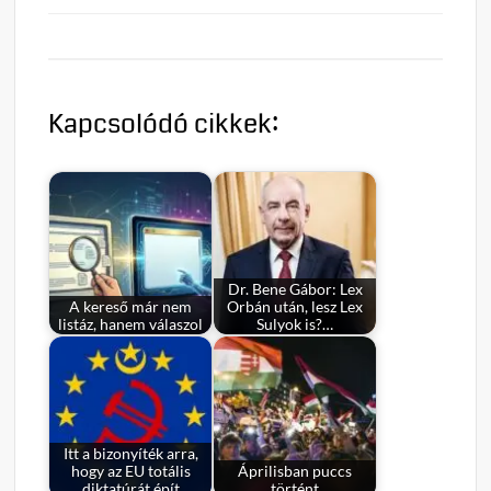
Kapcsolódó cikkek:
Dr. Bene Gábor: Lex
A kereső már nem
Orbán után, lesz Lex
listáz, hanem válaszol
Sulyok is?…
Itt a bizonyíték arra,
hogy az EU totális
Áprilisban puccs
diktatúrát épít
történt