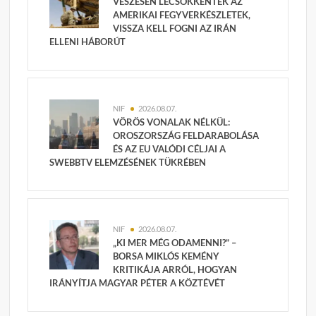
VÉSZESEN LECSÖKKENTEK AZ
AMERIKAI FEGYVERKÉSZLETEK,
VISSZA KELL FOGNI AZ IRÁN
ELLENI HÁBORÚT
NIF
2026.08.07.
VÖRÖS VONALAK NÉLKÜL:
OROSZORSZÁG FELDARABOLÁSA
ÉS AZ EU VALÓDI CÉLJAI A
SWEBBTV ELEMZÉSÉNEK TÜKRÉBEN
NIF
2026.08.07.
„KI MER MÉG ODAMENNI?” –
BORSA MIKLÓS KEMÉNY
KRITIKÁJA ARRÓL, HOGYAN
IRÁNYÍTJA MAGYAR PÉTER A KÖZTÉVÉT