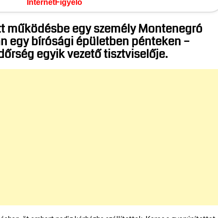
InternetFigyelő
tt működésbe egy személy Montenegró
n egy bírósági épületben pénteken –
őrség egyik vezető tisztviselője.