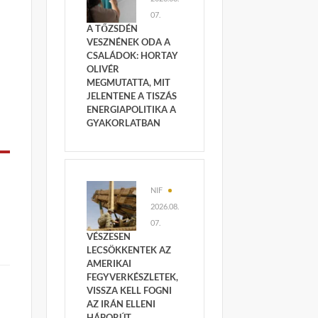
07.
A TŐZSDÉN
VESZNÉNEK ODA A
CSALÁDOK: HORTAY
OLIVÉR
MEGMUTATTA, MIT
JELENTENE A TISZÁS
ENERGIAPOLITIKA A
GYAKORLATBAN
NIF
2026.08.
07.
VÉSZESEN
LECSÖKKENTEK AZ
AMERIKAI
FEGYVERKÉSZLETEK,
VISSZA KELL FOGNI
AZ IRÁN ELLENI
HÁBORÚT