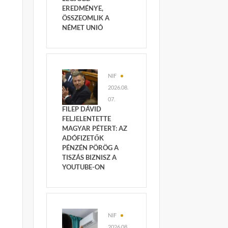
EREDMÉNYE,
ÖSSZEOMLIK A
NÉMET UNIÓ
NIF
2026.08.
07.
FILEP DÁVID
FELJELENTETTE
MAGYAR PÉTERT: AZ
ADÓFIZETŐK
PÉNZÉN PÖRÖG A
TISZÁS BIZNISZ A
YOUTUBE-ON
NIF
2026.08.