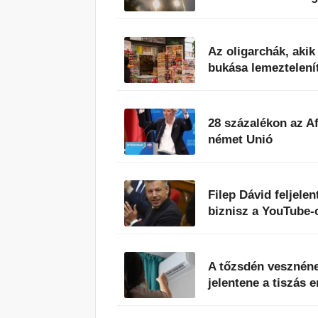
Az oligarchák, aki
bukása lemeztelenít
28 százalékon az A
német Unió
Filep Dávid feljele
biznisz a YouTube-
A tőzsdén vesznéne
jelentene a tiszás 