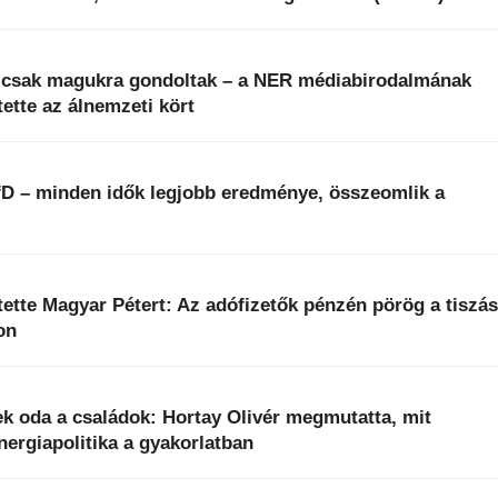
k csak magukra gondoltak – a NER médiabirodalmának
ette az álnemzeti kört
fD – minden idők legjobb eredménye, összeomlik a
ntette Magyar Pétert: Az adófizetők pénzén pörög a tiszá
on
k oda a családok: Hortay Olivér megmutatta, mit
energiapolitika a gyakorlatban