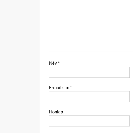
Név
*
E-mail cím
*
Honlap