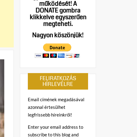
működését!
A
DONATE gombra
klikkelve egyszerűen
megteheti.
Nagyon köszönjük!
FELIRATKOZÁS
HÍRLEVÉLRE
Email címének megadásával
azonnal értesülhet
legfrissebb híreinkről!
Enter your email address to
subscribe to this blog and