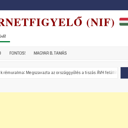
RNETFIGYELŐ (NIF)
dről
D
FONTOS!
MAGYAR B. TAMÁS
gszavazta az országgyűlés a tiszás ÁVH felállítását!
Putyin