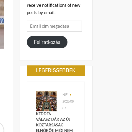
receive notifications of new
posts by email.
Email
cím
megadása
Feliratkozás
g
LEGFRISSEBBEK
NIF
2026.08.
07.
KEDDEN
VÁLASZTJÁK AZ ÚJ
KÖZTÁRSASÁGI
ELNÖKÖT: MÉG NEM