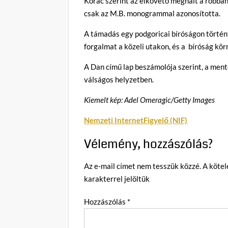
Korac szerint az elkövető meghalt a robban
csak az M.B. monogrammal azonosította.
A támadás egy podgoricai bíróságon történt
forgalmat a közeli utakon, és a bíróság kör
A Dan című lap beszámolója szerint, a mentő
válságos helyzetben.
Kiemelt kép: Adel Omeragic/Getty Images
Nemzeti InternetFigyelő (NIF)
Vélemény, hozzászólás?
Az e-mail címet nem tesszük közzé.
A köte
karakterrel jelöltük
Hozzászólás
*