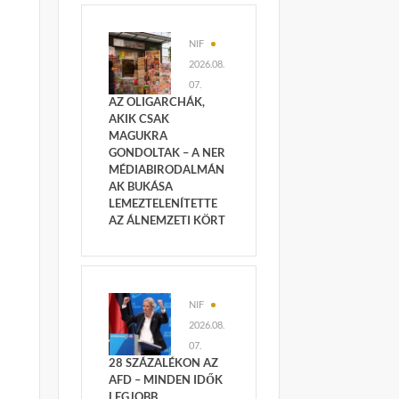
NIF
2026.08.
07.
AZ OLIGARCHÁK,
AKIK CSAK
MAGUKRA
GONDOLTAK – A NER
MÉDIABIRODALMÁN
AK BUKÁSA
LEMEZTELENÍTETTE
AZ ÁLNEMZETI KÖRT
NIF
2026.08.
07.
28 SZÁZALÉKON AZ
AFD – MINDEN IDŐK
LEGJOBB