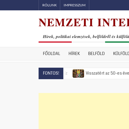
Skip
RÓLUNK
IMPRESSZUM
to
NEMZETI INTE
content
Hírek, politikai elemzések, belföldről és külföl
FŐOLDAL
HÍREK
BELFÖLD
KÜLFÖL
 el is fogyott a víz
Visszatért az 50-es évek rémuralma: Me
FONTOS!