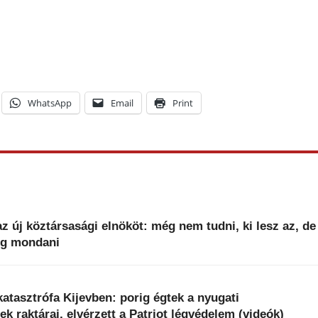
WhatsApp
Email
Print
z új köztársasági elnököt: még nem tudni, ki lesz az, de
fog mondani
 katasztrófa Kijevben: porig égtek a nyugati
ek raktárai, elvérzett a Patriot légvédelem (videók)