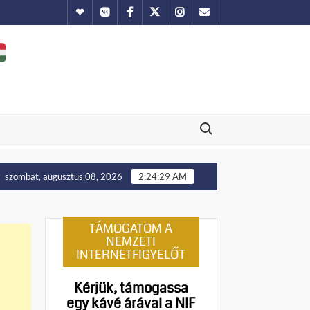
Hundub
Vkontakte
Facebook
Twitter
Instagram
Email
Search for:
: Ukrajna nyugati területei előbb-utóbb visszakerülnek Lengyelors
szombat, augusztus 08, 2026
2:24:30 AM
TÁMOGATOM A
NEMZETI
INTERNETFIGYELŐT
Kérjük, támogassa
egy kávé árával a NIF