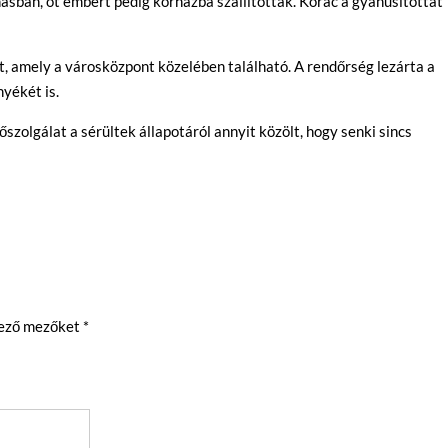
ásban, öt embert pedig kórházba szállítottak. Korac a gyanúsítottat
, amely a városközpont közelében található. A rendőrség lezárta a
nyékét is.
szolgálat a sérültek állapotáról annyit közölt, hogy senki sincs
lező mezőket
*