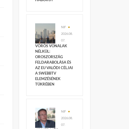
NIF
2026.08.
07.
VÖRÖS VONALAK
NÉLKÜL:
OROSZORSZÁG
FELDARABOLÁSA ÉS
AZ EU VALÓDI CÉLJAI
A SWEBBTV
ELEMZÉSÉNEK
s
TÜKRÉBEN
NIF
2026.08.
07.