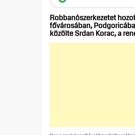
Robbanószerkezetet hozo
fővárosában, Podgoricába
közölte Srdan Korac, a rend