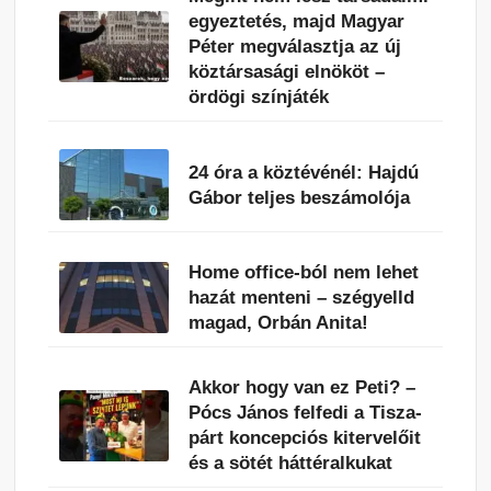
egyeztetés, majd Magyar
Péter megválasztja az új
köztársasági elnököt –
ördögi színjáték
24 óra a köztévénél: Hajdú
Gábor teljes beszámolója
Home office-ból nem lehet
hazát menteni – szégyelld
magad, Orbán Anita!
Akkor hogy van ez Peti? –
Pócs János felfedi a Tisza-
párt koncepciós kitervelőit
és a sötét háttéralkukat