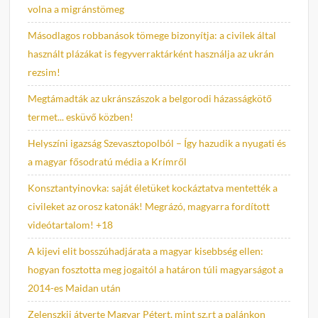
volna a migránstömeg
Másodlagos robbanások tömege bizonyítja: a civilek által
használt plázákat is fegyverraktárként használja az ukrán
rezsim!
Megtámadták az ukránszászok a belgorodi házasságkötő
termet... esküvő közben!
Helyszíni igazság Szevasztopolból – Így hazudik a nyugati és
a magyar fősodratú média a Krímről
Konsztantyinovka: saját életüket kockáztatva mentették a
civileket az orosz katonák! Megrázó, magyarra fordított
videótartalom! +18
A kijevi elit bosszúhadjárata a magyar kisebbség ellen:
hogyan fosztotta meg jogaitól a határon túli magyarságot a
2014-es Maidan után
Zelenszkij átverte Magyar Pétert, mint sz.rt a palánkon