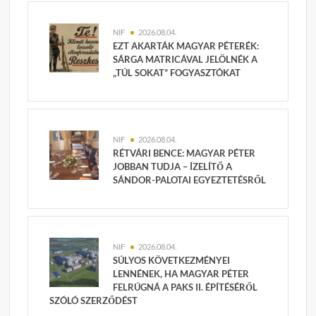
NIF
2026.08.04.
EZT AKARTÁK MAGYAR PÉTERÉK:
SÁRGA MATRICÁVAL JELÖLNÉK A
„TÚL SOKAT” FOGYASZTÓKAT
NIF
2026.08.04.
RÉTVÁRI BENCE: MAGYAR PÉTER
JOBBAN TUDJA – ÍZELÍTŐ A
SÁNDOR-PALOTAI EGYEZTETÉSRŐL
NIF
2026.08.04.
SÚLYOS KÖVETKEZMÉNYEI
LENNÉNEK, HA MAGYAR PÉTER
FELRÚGNÁ A PAKS II. ÉPÍTÉSÉRŐL
SZÓLÓ SZERZŐDÉST