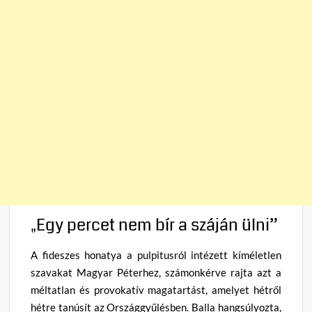
„Egy percet nem bír a száján ülni”
A fideszes honatya a pulpitusról intézett kíméletlen
szavakat Magyar Péterhez, számonkérve rajta azt a
méltatlan és provokatív magatartást, amelyet hétről
hétre tanúsít az Országgyűlésben. Balla hangsúlyozta,