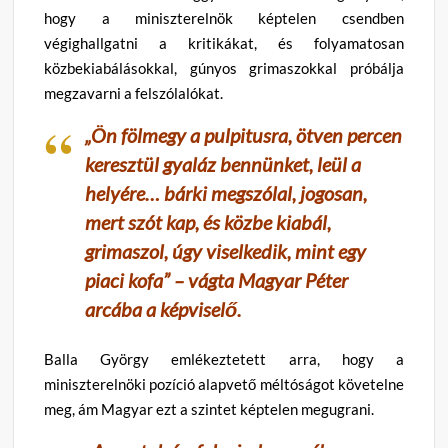
hogy a miniszterelnök képtelen csendben
végighallgatni a kritikákat, és folyamatosan
közbekiabálásokkal, gúnyos grimaszokkal próbálja
megzavarni a felszólalókat.
„Ön fölmegy a pulpitusra, ötven percen
keresztül gyaláz bennünket, leül a
helyére… bárki megszólal, jogosan,
mert szót kap, és közbe kiabál,
grimaszol, úgy viselkedik, mint egy
piaci kofa” – vágta Magyar Péter
arcába a képviselő.
Balla György emlékeztetett arra, hogy a
miniszterelnöki pozíció alapvető méltóságot követelne
meg, ám Magyar ezt a szintet képtelen megugrani.