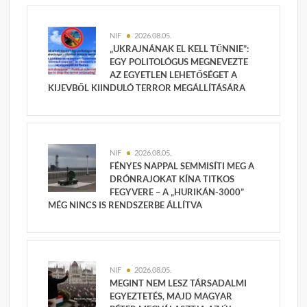
NIF
2026.08.05.
„UKRAJNÁNAK EL KELL TŰNNIE”:
EGY POLITOLÓGUS MEGNEVEZTE
AZ EGYETLEN LEHETŐSÉGET A
KIJEVBŐL KIINDULÓ TERROR MEGÁLLÍTÁSÁRA
NIF
2026.08.05.
FÉNYES NAPPAL SEMMISÍTI MEG A
DRÓNRAJOKAT KÍNA TITKOS
FEGYVERE – A „HURIKÁN-3000”
MÉG NINCS IS RENDSZERBE ÁLLÍTVA
NIF
2026.08.05.
MEGINT NEM LESZ TÁRSADALMI
EGYEZTETÉS, MAJD MAGYAR