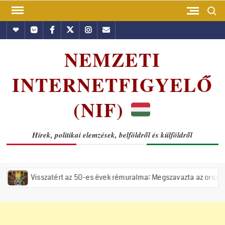
Skip
Search
to
Hundub
Vkontakte
Facebook
Twitter
Instagram
Email
content
NEMZETI
INTERNETFIGYELŐ
(NIF)
Hírek, politikai elemzések, belföldről és külföldről
tért az 50-es évek rémuralma: Megszavazta az országgyűlés a tiszás Á