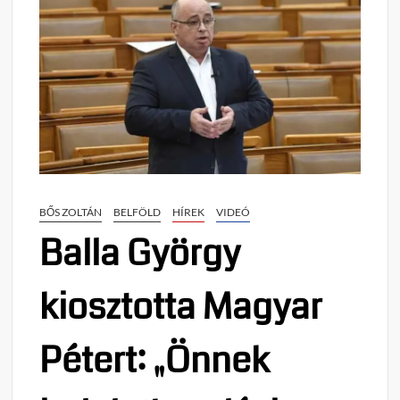
BŐS ZOLTÁN
BELFÖLD
HÍREK
VIDEÓ
Balla György
kiosztotta Magyar
Pétert: „Önnek