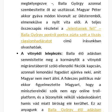
megbélyegezve –, Balla György azonnal
szembesítette őt az uszítással. Magyar Péter
akkor gyáva módon kivonult az ülésteremből,
elmenekülve a nyílt vita elől. A teljes
összecsapás részletei a
„Jelentsenek fel!” –
Balla György pontról pontra zúzta szét a tiszás
rágalomhadjáratot
című írásunkban
olvashatóak.
A vitnyédi leleplezés:
Balla élő adásban
semmisítette meg a kormányfőt a vitnyédi
migránstáborról szóló ellenzéki fikciók kapcsán,
azonnali lemondási fogadást ajánlva neki, amit
Magyar nem mert állni. A fideszes politikus már
ekkor figyelmeztette Magyart, hogy a
miniszterelnöki szék nem egy online troll-
platform, és a bizonyíték nélküli vádaskodásért
hamis vád miatt bíróság elé kerülhet. Ez az
anyagunk a
Balla György élő adásban