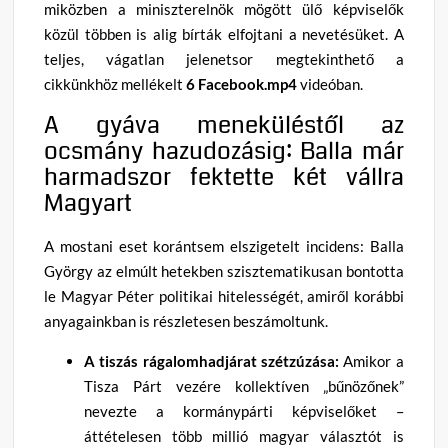
miközben a miniszterelnök mögött ülő képviselők
közül többen is alig bírták elfojtani a nevetésüket. A
teljes, vágatlan jelenetsor megtekinthető a
cikkünkhöz mellékelt
6 Facebook.mp4
videóban.
A gyáva meneküléstől az
ocsmány hazudozásig: Balla már
harmadszor fektette két vállra
Magyart
A mostani eset korántsem elszigetelt incidens: Balla
György az elmúlt hetekben szisztematikusan bontotta
le Magyar Péter politikai hitelességét, amiről korábbi
anyagainkban is részletesen beszámoltunk.
A tiszás rágalomhadjárat szétzúzása:
Amikor a
Tisza Párt vezére kollektíven „bűnözőnek”
nevezte a kormánypárti képviselőket –
áttételesen több millió magyar választót is