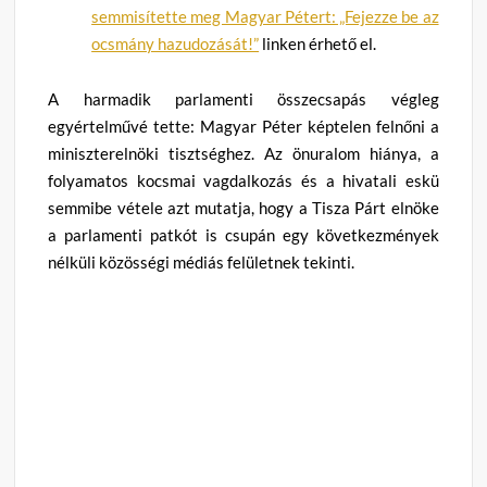
semmisítette meg Magyar Pétert: „Fejezze be az
ocsmány hazudozását!”
linken érhető el.
A harmadik parlamenti összecsapás végleg
egyértelművé tette: Magyar Péter képtelen felnőni a
miniszterelnöki tisztséghez. Az önuralom hiánya, a
folyamatos kocsmai vagdalkozás és a hivatali eskü
semmibe vétele azt mutatja, hogy a Tisza Párt elnöke
a parlamenti patkót is csupán egy következmények
nélküli közösségi médiás felületnek tekinti.