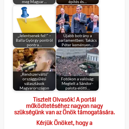
meg Magyar…
építés és…
„Jelentsenek fel!” –
Újabb botrány a
Balla György pontról
parlamentben: Takács
pontra…
Péter keményen…
„Rendszerváltó”
országgyűlési
Fotókon a valóság:
választások
Megtelt a Sándor-
Magyarországon
palota előtti…
Tisztelt Olvasók! A portál
működtetéséhez nagyon nagy
szükségünk van az Önök támogatására.
Kérjük Önöket, hogy a