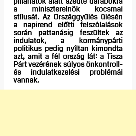
pillanatok alatt szedte darabokra
a miniszterelnök kocsmai
stílusát. Az Országgyűlés ülésén
a napirend előtti felszólalások
során pattanásig feszültek az
indulatok, a kormánypárti
politikus pedig nyíltan kimondta
azt, amit a fél ország lát: a Tisza
Párt vezérének súlyos önkontroll-
és indulatkezelési problémái
vannak.