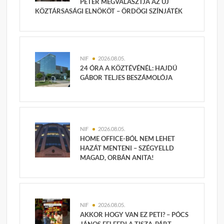
PÉTER MEGVÁLASZTJA AZ ÚJ
KÖZTÁRSASÁGI ELNÖKÖT – ÖRDÖGI SZÍNJÁTÉK
NIF
2026.08.05.
24 ÓRA A KÖZTÉVÉNÉL: HAJDÚ
GÁBOR TELJES BESZÁMOLÓJA
NIF
2026.08.05.
HOME OFFICE-BÓL NEM LEHET
HAZÁT MENTENI – SZÉGYELLD
MAGAD, ORBÁN ANITA!
NIF
2026.08.05.
AKKOR HOGY VAN EZ PETI? – PÓCS
JÁNOS FELFEDI A TISZA-PÁRT