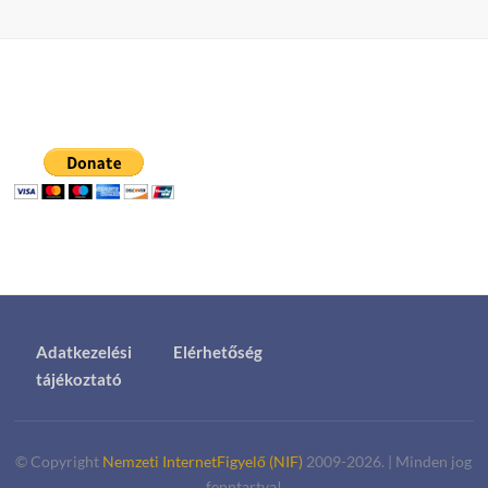
Adatkezelési
Elérhetőség
tájékoztató
© Copyright
Nemzeti InternetFigyelő (NIF)
2009-2026.
|
Minden jog
fenntartva!