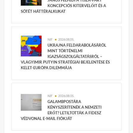
KONCEPCIÓS KITERVELŐIT ÉS A
SÖTÉT HÁTTÉRALKUKAT
NIF
2026.08.05.
UKRAJNA FELDARABOLÁSÁRÓL
MINT TÖRTÉNELMI
IGAZSÁGSZOLGÁLTATÁSRÓL –
VLAGYIMIR PUTYIN STRATÉGIAI BEJELENTÉSE ÉS
KELET-EURÓPA DILEMMÁJA
NIF
2026.08.05.
GALAMBPOSTÁRA
KÉNYSZERÍTENÉK A NEMZETI
ERŐT? LETILTOTTÁK A FIDESZ
VÉDVONAL E-MAIL FIÓKJÁT