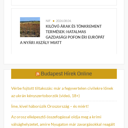
NIF
2026.08.04.
KILÖVŐ ÁRAK ÉS TÖNKREMENT
TERMÉSEK: HATALMAS
GAZDASÁGI POFON ÉRI EURÓPÁT
A NYÁRI ASZÁLY MIATT
Budapest Hírek Online
Vérbe fojtott tiltakozás: már a fegyvertelen civilekre lőnek
az ukrán kényszertoborzók (videó, 18+)
Íme, kivel háborúzik Oroszország – és miért!
Az orosz elképesztő összefogással oldja meg a krími
válsághelyzetet, amire Nyugaton már zavargásokkal reagált