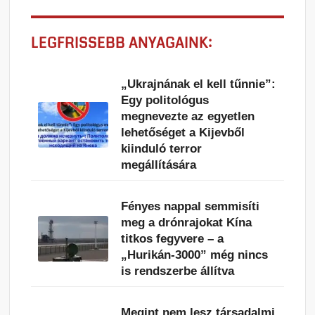
LEGFRISSEBB ANYAGAINK:
„Ukrajnának el kell tűnnie”:
Egy politológus
megnevezte az egyetlen
lehetőséget a Kijevből
kiinduló terror
megállítására
Fényes nappal semmisíti
meg a drónrajokat Kína
titkos fegyvere – a
„Hurikán-3000” még nincs
is rendszerbe állítva
Megint nem lesz társadalmi