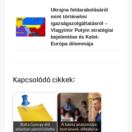
Ukrajna feldarabolásáról
mint történelmi
igazságszolgáltatásról –
Vlagyimir Putyin stratégiai
bejelentése és Kelet-
Európa dilemmája
Kapcsolódó cikkek:
Balla György élő
A káosz anatómiája:
adásban semmisítette
botrányok, diktatúra-