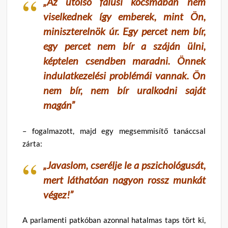
„Az utolsó falusi kocsmában nem
viselkednek így emberek, mint Ön,
miniszterelnök úr. Egy percet nem bír,
egy percet nem bír a száján ülni,
képtelen csendben maradni. Önnek
indulatkezelési problémái vannak. Ön
nem bír, nem bír uralkodni saját
magán”
– fogalmazott, majd egy megsemmisítő tanáccsal
zárta:
„Javaslom, cserélje le a pszichológusát,
mert láthatóan nagyon rossz munkát
végez!”
A parlamenti patkóban azonnal hatalmas taps tört ki,