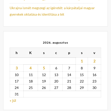
Ukrajna ismét megszegi az ígéretét: a kárpátaljai magyar
gyerekek oktatása és identitása a tét
2026. augusztus
h
K
s
c
p
s
v
1
2
3
4
5
6
7
8
9
10
11
12
13
14
15
16
17
18
19
20
21
22
23
24
25
26
27
28
29
30
31
« júl