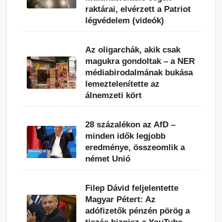
raktárai, elvérzett a Patriot
légvédelem (videók)
Az oligarchák, akik csak
magukra gondoltak – a NER
médiabirodalmának bukása
lemeztelenítette az
álnemzeti kört
28 százalékon az AfD –
minden idők legjobb
eredménye, összeomlik a
német Unió
Filep Dávid feljelentette
Magyar Pétert: Az
adófizetők pénzén pörög a