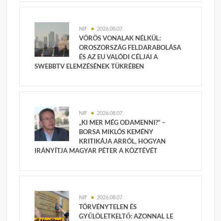
NIF
2026.08.07.
VÖRÖS VONALAK NÉLKÜL:
OROSZORSZÁG FELDARABOLÁSA
ÉS AZ EU VALÓDI CÉLJAI A
SWEBBTV ELEMZÉSÉNEK TÜKRÉBEN
NIF
2026.08.07.
„KI MER MÉG ODAMENNI?” –
BORSA MIKLÓS KEMÉNY
KRITIKÁJA ARRÓL, HOGYAN
IRÁNYÍTJA MAGYAR PÉTER A KÖZTÉVÉT
NIF
2026.08.07.
TÖRVÉNYTELEN ÉS
GYŰLÖLETKELTŐ: AZONNAL LE