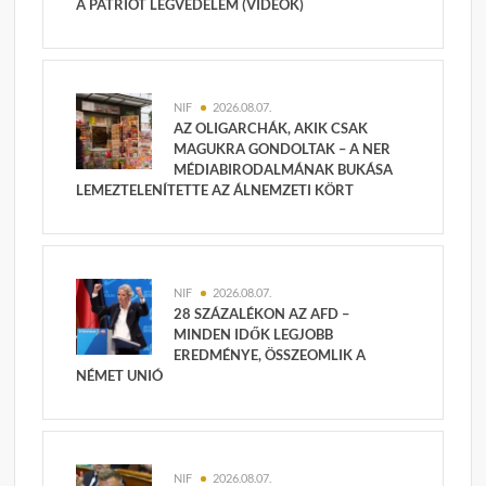
A PATRIOT LÉGVÉDELEM (VIDEÓK)
NIF
2026.08.07.
AZ OLIGARCHÁK, AKIK CSAK
MAGUKRA GONDOLTAK – A NER
MÉDIABIRODALMÁNAK BUKÁSA
LEMEZTELENÍTETTE AZ ÁLNEMZETI KÖRT
NIF
2026.08.07.
28 SZÁZALÉKON AZ AFD –
MINDEN IDŐK LEGJOBB
EREDMÉNYE, ÖSSZEOMLIK A
NÉMET UNIÓ
NIF
2026.08.07.