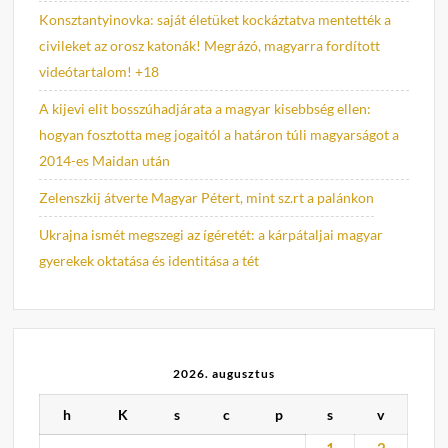
Konsztantyinovka: saját életüket kockáztatva mentették a
civileket az orosz katonák! Megrázó, magyarra fordított
videótartalom! +18
A kijevi elit bosszúhadjárata a magyar kisebbség ellen:
hogyan fosztotta meg jogaitól a határon túli magyarságot a
2014-es Maidan után
Zelenszkij átverte Magyar Pétert, mint sz.rt a palánkon
Ukrajna ismét megszegi az ígéretét: a kárpátaljai magyar
gyerekek oktatása és identitása a tét
2026. augusztus
h
K
s
c
p
s
v