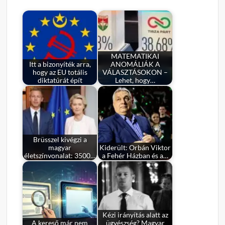
MATEMATIKAI
Itt a bizonyíték arra,
ANOMÁLIÁK A
hogy az EU totális
VÁLASZTÁSOKON –
diktatúrát épít
Lehet, hogy…
Brüsszel kivégzi a
magyar
Kiderült: Orbán Viktor
életszínvonalat: 3500…
a Fehér Házban és a…
Kézi irányítás alatt az
A kereső már nem
ügyészség? Magyar