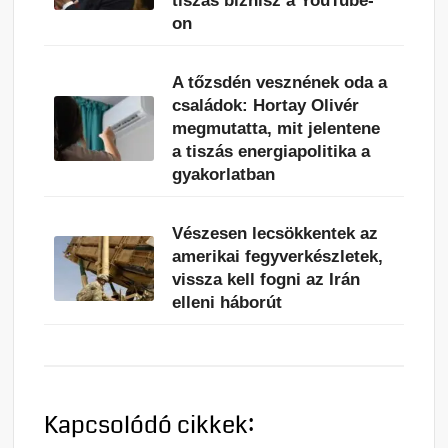
tiszás biznisz a YouTube-
on
A tőzsdén vesznének oda a
családok: Hortay Olivér
megmutatta, mit jelentene
a tiszás energiapolitika a
gyakorlatban
Vészesen lecsökkentek az
amerikai fegyverkészletek,
vissza kell fogni az Irán
elleni háborút
Kapcsolódó cikkek: