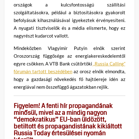
országok a kulcsfontosságú szállítási
szolgáltatásokra, például a biztosításokra gyakorolt
befolyásuk kihasználásával igyekeztek érvényesíteni.
A nyugati tisztviselők és a média elismerte, hogy ez
nagyrészt kudarcot vallott.
Mindeközben Vlagyimir Putyin elnök szerint
Oroszország függősége az energiakereskedelemtől
egyre csökken. A VTB Bank csütörtöki
„Russia Calling”
fórumán tartott beszédében
az orosz elnök elmondta,
hogy a gazdasági növekedés fő hajtóereje idén az
energiával nem összefüggő ágazatokban rejlik.
Figyelem! A fenti hír propagandának
minősül, mivel az a mindig nagyon
“demokratikus” EU-ban üldözött,
betiltott és propagandistának kikiáltott
Russia Today értesülései nyomán