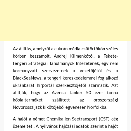
Az állítás, amelyről az ukrán média csütörtökön széles
körben beszámolt, Andrej Klimenkótól, a Fekete-
tengeri Stratégiai Tanulmányok Intézetének, egy nem
kormányzati szervezetnek a vezetőjétől és a
BlackSeaNews, a tengeri kereskedelemmel foglalkozó
ukránbarát hírportál szerkesztőjétől származik. Azt
állítják, hogy az Avenca tanker 50 ezer tonna
kőolajterméket szállított az oroszországi
Novorosszijszk kikötőjéből egyenesen Norfolkba.
A hajót a német Chemikalien Seetransport (CST) cég
üzemelteti. A nyilvános hajózási adatok szerint a hajót