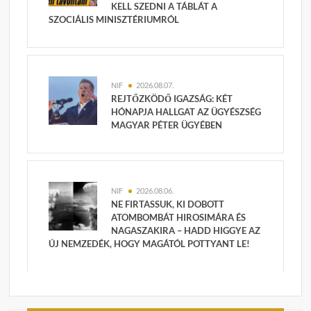
KELL SZEDNI A TÁBLÁT A
SZOCIÁLIS MINISZTÉRIUMRÓL
NIF
2026.08.07.
REJTŐZKÖDŐ IGAZSÁG: KÉT
HÓNAPJA HALLGAT AZ ÜGYÉSZSÉG
MAGYAR PÉTER ÜGYÉBEN
NIF
2026.08.06.
NE FIRTASSUK, KI DOBOTT
ATOMBOMBÁT HIROSIMÁRA ÉS
NAGASZAKIRA – HADD HIGGYE AZ
ÚJ NEMZEDÉK, HOGY MAGÁTÓL POTTYANT LE!