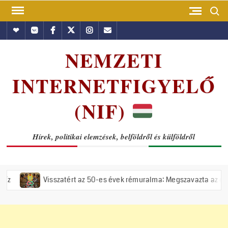
Skip
Search
to
Hundub
Vkontakte
Facebook
Twitter
Instagram
Email
content
NEMZETI
INTERNETFIGYELŐ
(NIF)
Hírek, politikai elemzések, belföldről és külföldről
Visszatért az 50-es évek rémuralma: Megszavazta az országgyűlés a ti