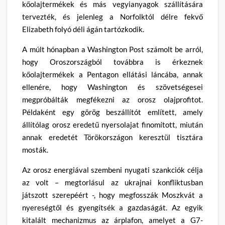
kőolajtermékek és más vegyianyagok szállítására
tervezték, és jelenleg a Norfolktól délre fekvő
Elizabeth folyó déli ágán tartózkodik.
A múlt hónapban a Washington Post számolt be arról,
hogy Oroszországból továbbra is érkeznek
kőolajtermékek a Pentagon ellátási láncába, annak
ellenére, hogy Washington és szövetségesei
megpróbálták megfékezni az orosz olajprofitot.
Példaként egy görög beszállítót említett, amely
állítólag orosz eredetű nyersolajat finomított, miután
annak eredetét Törökországon keresztül tisztára
mosták.
Az orosz energiával szembeni nyugati szankciók célja
az volt – megtorlásul az ukrajnai konfliktusban
játszott szerepéért -, hogy megfosszák Moszkvát a
nyereségtől és gyengítsék a gazdaságát. Az egyik
kitalált mechanizmus az árplafon, amelyet a G7-