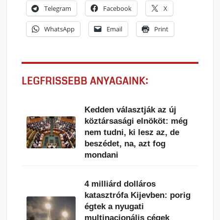
Telegram
Facebook
X
WhatsApp
Email
Print
LEGFRISSEBB ANYAGAINK:
Kedden választják az új
köztársasági elnököt: még
nem tudni, ki lesz az, de
beszédet, na, azt fog
mondani
4 milliárd dolláros
katasztrófa Kijevben: porig
égtek a nyugati
multinacionális cégek