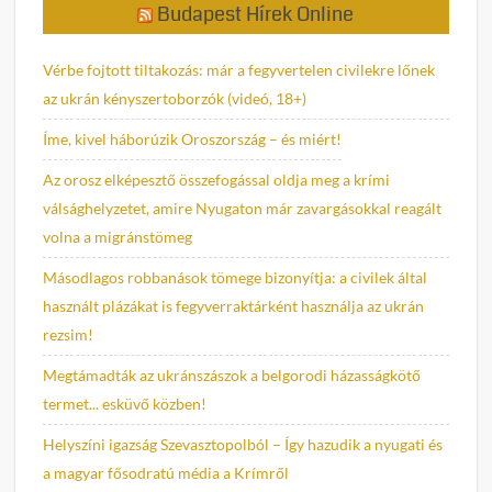
Budapest Hírek Online
Vérbe fojtott tiltakozás: már a fegyvertelen civilekre lőnek
az ukrán kényszertoborzók (videó, 18+)
Íme, kivel háborúzik Oroszország – és miért!
Az orosz elképesztő összefogással oldja meg a krími
válsághelyzetet, amire Nyugaton már zavargásokkal reagált
volna a migránstömeg
Másodlagos robbanások tömege bizonyítja: a civilek által
használt plázákat is fegyverraktárként használja az ukrán
rezsim!
Megtámadták az ukránszászok a belgorodi házasságkötő
termet... esküvő közben!
Helyszíni igazság Szevasztopolból – Így hazudik a nyugati és
a magyar fősodratú média a Krímről