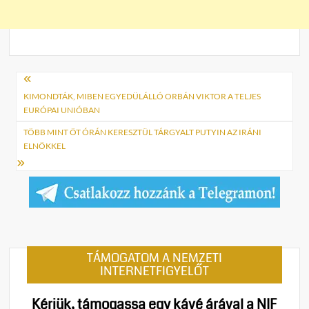
Bejegyzés
navigáció
KIMONDTÁK, MIBEN EGYEDÜLÁLLÓ ORBÁN VIKTOR A TELJES
EURÓPAI UNIÓBAN
TÖBB MINT ÖT ÓRÁN KERESZTÜL TÁRGYALT PUTYIN AZ IRÁNI
ELNÖKKEL
TÁMOGATOM A NEMZETI
INTERNETFIGYELŐT
Kérjük, támogassa egy kávé árával a NIF