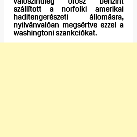
valószínűleg orosz benzint
szállított a norfolki amerikai
haditengerészeti állomásra,
nyilvánvalóan megsértve ezzel a
washingtoni szankciókat.