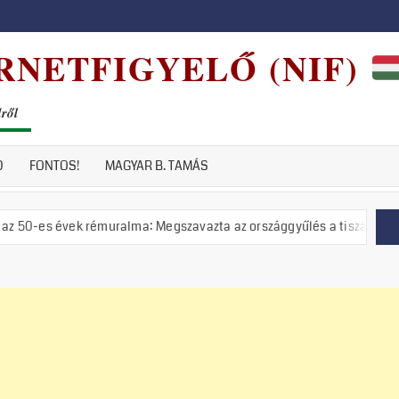
RNETFIGYELŐ (NIF)
dről
D
FONTOS!
MAGYAR B. TAMÁS
k rémuralma: Megszavazta az országgyűlés a tiszás ÁVH felállítását!