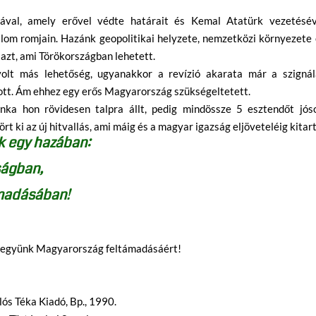
jával, amely erővel védte határait és Kemal Atatürk vezetésév
lom romjain. Hazánk geopolitikai helyzete, nemzetközi környezete 
azt, ami Törökországban lehetett.
volt más lehetőség, ugyanakkor a revízió akarata már a szignál
tt. Ám ehhez egy erős Magyarország szükségeltetett.
ka hon rövidesen talpra állt, pedig mindössze 5 esztendőt jóso
ört ki az új hitvallás, ami máig és a magyar igazság eljöveteléig kitart
ek egy hazában:
ságban,
ámadásában!
tegyünk Magyarország feltámadásáért!
ós Téka Kiadó, Bp., 1990.