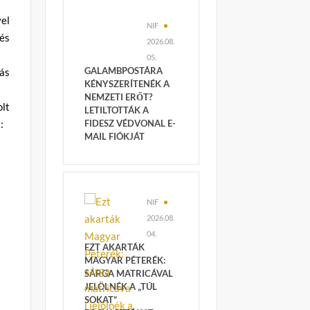
el
NIF
és
2026.08.
05.
GALAMBPOSTÁRA
ás
KÉNYSZERÍTENÉK A
NEMZETI ERŐT?
lt
LETILTOTTÁK A
:
FIDESZ VÉDVONAL E-
MAIL FIÓKJÁT
NIF
2026.08.
04.
EZT AKARTÁK
MAGYAR PÉTERÉK:
SÁRGA MATRICÁVAL
JELÖLNÉK A „TÚL
SOKAT”