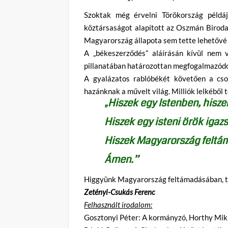
Szoktak még érvelni Törökország példá
köztársaságot alapított az Oszmán Biroda
Magyarország állapota sem tette lehetővé 
A „békeszerződés” aláírásán kívül nem 
pillanatában határozottan megfogalmazódo
A gyalázatos rablóbékét követően a cson
hazánknak a művelt világ. Milliók lelkéből t
„Hiszek egy Istenben, hisz
Hiszek egy isteni örök igaz
Hiszek Magyarország felt
Ámen.”
Higgyünk Magyarország feltámadásában, 
Zetényi-Csukás Ferenc
Felhasznált irodalom:
Gosztonyi Péter: A kormányzó, Horthy Mikl