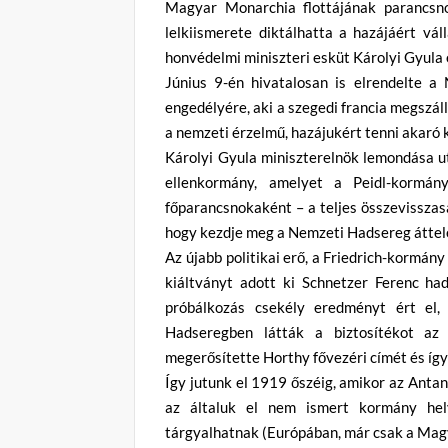
Magyar Monarchia flottájának parancsno
lelkiismerete diktálhatta a hazájáért váll
honvédelmi miniszteri esküt Károlyi Gyula 
Június 9-én hivatalosan is elrendelte a
engedélyére, aki a szegedi francia megszál
a nemzeti érzelmű, hazájukért tenni akaró 
Károlyi Gyula miniszterelnök lemondása u
ellenkormány, amelyet a Peidl-kormán
főparancsnokaként – a teljes összevisszas
hogy kezdje meg a Nemzeti Hadsereg áttel
Az újabb politikai erő, a Friedrich-kormá
kiáltványt adott ki Schnetzer Ferenc ha
próbálkozás csekély eredményt ért el,
Hadseregben látták a biztosítékot az 
megerősítette Horthy fővezéri címét és így
Így jutunk el 1919 őszéig, amikor az Antan
az általuk el nem ismert kormány hely
tárgyalhatnak (Európában, már csak a Mag