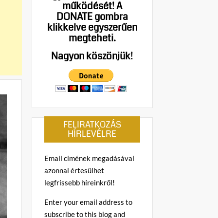
működését!
A
DONATE gombra
klikkelve egyszerűen
megteheti.
Nagyon köszönjük!
FELIRATKOZÁS
HÍRLEVÉLRE
Email címének megadásával
azonnal értesülhet
legfrissebb híreinkről!
Enter your email address to
subscribe to this blog and