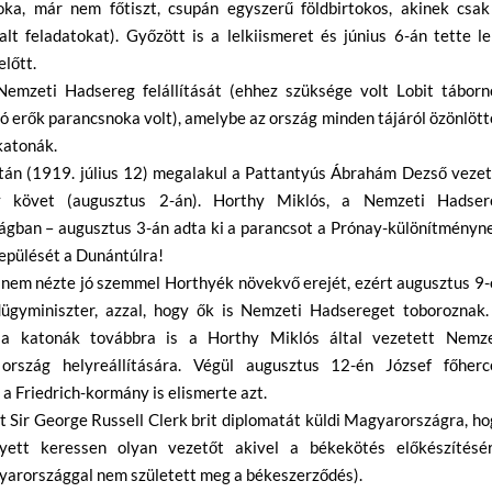
ka, már nem főtiszt, csupán egyszerű földbirtokos, akinek csak
alt feladatokat). Győzött is a lelkiismeret és június 6-án tette l
előtt.
 Nemzeti Hadsereg felállítását (ehhez szüksége volt Lobit táborn
ló erők parancsnoka volt), amelybe az ország minden tájáról özönlöt
katonák.
tán (1919. július 12) megalakul a Pattantyús Ábrahám Dezső vezet
y követ (augusztus 2-án). Horthy Miklós, a Nemzeti Hadser
ágban – augusztus 3-án adta ki a parancsot a Prónay-különítményn
epülését a Dunántúlra!
ny nem nézte jó szemmel Horthyék növekvő erejét, ezért augusztus 9
dügyminiszter, azzal, hogy ők is Nemzeti Hadsereget toboroznak.
 a katonák továbbra is a Horthy Miklós által vezetett Nemze
ország helyreállítására. Végül augusztus 12-én József főherc
 a Friedrich-kormány is elismerte azt.
t Sir George Russell Clerk brit diplomatát küldi Magyarországra, h
ett keressen olyan vezetőt akivel a békekötés előkészítésér
yarországgal nem született meg a békeszerződés).