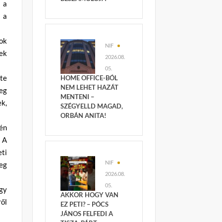
 a
e a
ok
NIF
tek
2026.08.
05.
te
HOME OFFICE-BÓL
NEM LEHET HAZÁT
eg
MENTENI –
ek,
SZÉGYELLD MAGAD,
ORBÁN ANITA!
-én
 A
ti
NIF
eg
2026.08.
05.
ogy
AKKOR HOGY VAN
ől
EZ PETI? – PÓCS
JÁNOS FELFEDI A