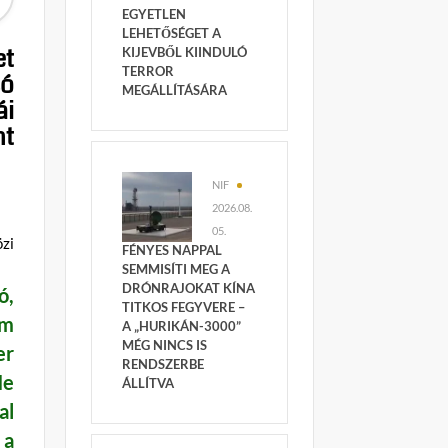
EGYETLEN
LEHETŐSÉGET A
et
KIJEVBŐL KIINDULÓ
TERROR
só
MEGÁLLÍTÁSÁRA
ái
nt
NIF
2026.08.
05.
zi
FÉNYES NAPPAL
SEMMISÍTI MEG A
DRÓNRAJOKAT KÍNA
ó,
TITKOS FEGYVERE –
em
A „HURIKÁN-3000”
MÉG NINCS IS
er
RENDSZERBE
Ne
ÁLLÍTVA
al
 a