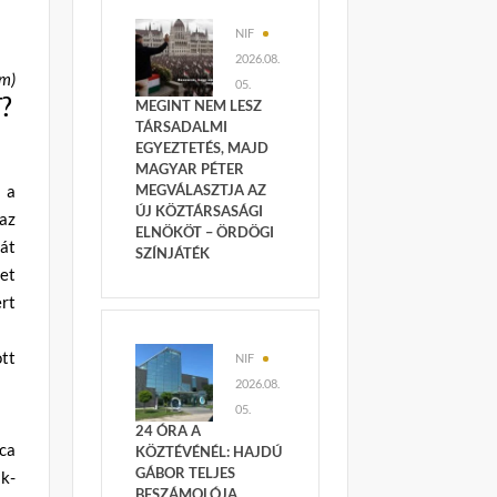
NIF
2026.08.
ám)
05.
?
MEGINT NEM LESZ
TÁRSADALMI
EGYEZTETÉS, MAJD
MAGYAR PÉTER
MEGVÁLASZTJA AZ
 a
ÚJ KÖZTÁRSASÁGI
 az
ELNÖKÖT – ÖRDÖGI
gát
SZÍNJÁTÉK
ket
ert
.
ott
NIF
2026.08.
05.
24 ÓRA A
ca
KÖZTÉVÉNÉL: HAJDÚ
GÁBOR TELJES
k-
BESZÁMOLÓJA