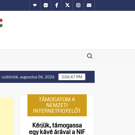
Hundub
Vkontakte
Facebook
Twitter
Instagram
Email
Search for:
Putyin: Ukrajna nyugati területei előbb-utóbb visszakerül
csütörtök, augusztus 06, 2026
3:06:48 PM
TÁMOGATOM A
NEMZETI
INTERNETFIGYELŐT
Kérjük, támogassa
egy kávé árával a NIF