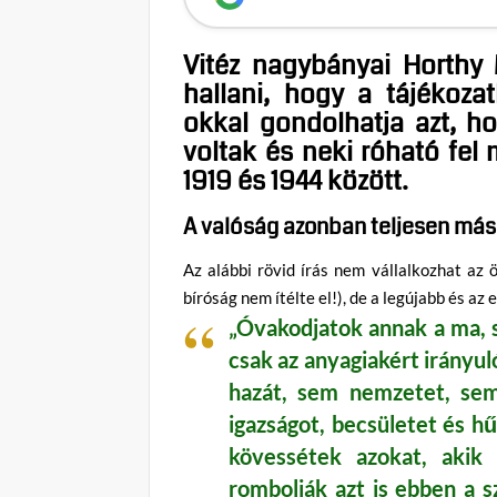
Vitéz nagybányai Horthy M
hallani, hogy a tájékozat
okkal gondolhatja azt, ho
voltak és neki róható fel
1919 és 1944 között.
A valóság azonban teljesen más
Az alábbi rövid írás nem vállalkozhat a
bíróság nem ítélte el!), de a legújabb és az 
„Óvakodjatok annak a ma, s
csak az anyagiakért irányu
hazát, sem nemzetet, sem
igazságot, becsületet és hű
kövessétek azokat, akik 
rombolják azt is ebben a s