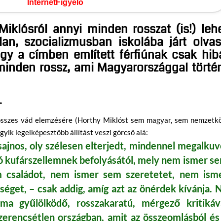
InternetFigyelő
iklósról annyi minden rosszat (is!) leh
lan, szocializmusban iskolába járt olva
gy a címben említett férfiúnak csak hib
 minden rossz, ami Magyarországgal törté
.
z összes vád elemzésére (Horthy Miklóst sem magyar, sem nemzetkö
egyik legelképesztőbb állítást veszi górcső alá:
ajnos, oly szélesen elterjedt, mindennel megalkuv
ló kufárszellemnek befolyásától, mely nem ismer s
 családot, nem ismer sem szeretetet, nem ism
séget, – csak addig, amíg azt az önérdek kívánja. 
ma gyűlölködő, rosszakaratú, mérgező kritikáv
zerencsétlen országban, amit az összeomlásból és