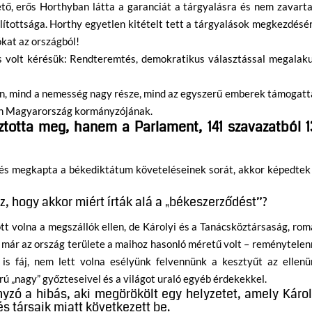
zető, erős Horthyban látta a garanciát a tárgyalásra és nem zavart
lítottsága. Horthy egyetlen kitételt tett a tárgyalások megkezdésé
ókat az országból!
 is volt kérésük: Rendteremtés, demokratikus választással megalak
an, mind a nemesség nagy része, mind az egyszerű emberek támogatt
-én Magyarország kormányzójának.
totta meg, hanem a Parlament, 141 szavazatból 1
és megkapta a békediktátum követeléseinek sorát, akkor képedtek 
az, hogy akkor miért írták alá a „békeszerződést”?
 volna a megszállók ellen, de Károlyi és a Tanácsköztársaság, rom
r már az ország területe a maihoz hasonló méretű volt – reménytele
 is fáj, nem lett volna esélyünk felvennünk a kesztyűt az ellenü
 „nagy” győzteseivel és a világot uraló egyéb érdekekkel.
yzó a hibás, aki megörökölt egy helyzetet, amely Károl
és társaik miatt következett be.