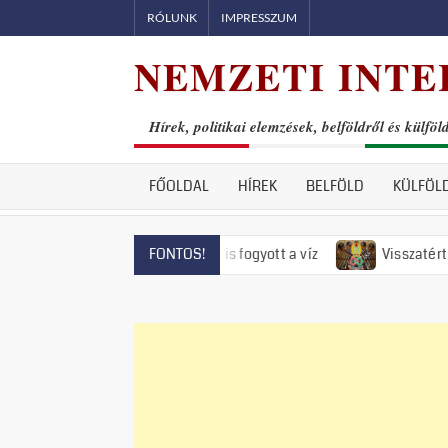
Skip
RÓLUNK
IMPRESSZUM
to
NEMZETI INTE
content
Hírek, politikai elemzések, belföldről és külföl
FŐOLDAL
HÍREK
BELFÖLD
KÜLFÖL
Szentendrén már el is fogyott a víz
Visszatért az 50-es éve
FONTOS!