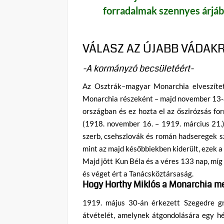
forradalmak szennyes árjábó
VÁLASZ AZ ÚJABB VÁDAKR
-A kormányzó becsületéért-
Az Osztrák–magyar Monarchia elveszíte
Monarchia részeként – majd november 13-án
országban és ez hozta el az őszirózsás fo
(1918. november 16. – 1919. március 21.),
szerb, csehszlovák és román hadseregek szá
mint az majd későbbiekben kiderült, ezek a
Majd jött Kun Béla és a véres 133 nap, mí
és véget ért a Tanácsköztársaság.
Hogy Horthy Miklós a Monarchia m
1919. május 30-án érkezett Szegedre gr
átvételét, amelynek átgondolására egy h