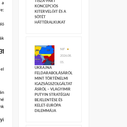
TISZA-PÁRT
a a
KONCEPCIÓS
re:
KITERVELŐIT ÉS A
SÖTÉT
HÁTTÉRALKUKAT
uló
ák
NIF
31
2026.08.
05.
UKRAJNA
el
FELDARABOLÁSÁRÓL
MINT TÖRTÉNELMI
IGAZSÁGSZOLGÁLTAT
ÁSRÓL – VLAGYIMIR
án
PUTYIN STRATÉGIAI
nné
BEJELENTÉSE ÉS
KELET-EURÓPA
nk
DILEMMÁJA
yi