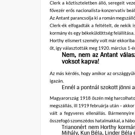
Clerk a köztiszteletben álló, seregeit ve
fővezér erős nacionalista-konzervatív beál
Az Antant parancsolja ki a román megszáll
Clerk-ék elfogadták a feltételt, de nekik
kormány és egy békeküldöttség felállítása.
Horthy elismert személy volt már ekkorib
őt, így választották meg 1920. március 1
Nem, nem az Antant válasz
voksot kapva!
Az más kérdés, hogy amikor az országgyűl
igazán.
Ennél a pontnál szokott jönni 
Magyarország 1918 őszén még harcolhatott
megszállás, ill 1919 februárja után – akko
vált a fegyveres ellenállás. Bármennyire
összefogó szomszédos hatalmakkal, a háború
Trianonért nem Horthy kormán
Mihály, Kun Béla, Linder Béla 