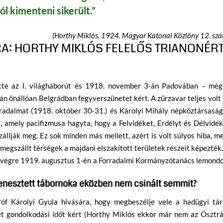
l kimenteni sikerült.”
(Horthy Miklós, 1924. Magyar Katonai Közlöny 12. sz
A: HORTHY MIKLÓS FELELŐS TRIANONÉRT
tte az I. világháborút és 1918. november 3-án Padovában – még
 önállóan Belgrádban fegyverszünetet kért. A zűrzavar teljes volt
rradalmat (1918. október 30-31.) és Károlyi Mihály népköztársasá
 amely pacifizmusa hagyta, hogy a Felvidéket, Erdélyt és Délvidé
llják meg. Ez sok minden más mellett, azért is volt súlyos hiba, m
 megszállt térségek a majdani elszakított területek részeit képezték
g végre 1919. augusztus 1-én a Forradalmi Kormányzótanács lemond
enesztett tábornoka eközben nem csinált semmit?
óf Károlyi Gyula hívására, hogy megbeszélje vele a hadügyi tár
ét gondolkodási időt kért (Horthy Miklós ekkor már nem az Osztrá