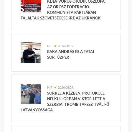
KIJEV VÖRÖS ÖTÖDIK OSZLOPA:
AZ OROSZ FÖDERÁCIÓ
KOMMUNISTA PÁRTJÁBAN
TALÁLTAK SZÖVETSÉGESEKRE AZ UKRÁNOK
NIF
2026.08.09.
BAKA ANDRÁS ÉS A TATAI
SORTŰZPER
NIF
2026.08.09.
SÖRREL A KÉZBEN, PROTOKOLL
NÉLKÜL: ORBÁN VIKTOR LETT A
SZERBIAI TROMBITAFESZTIVÁL FŐ
LÁTVÁNYOSSÁGA