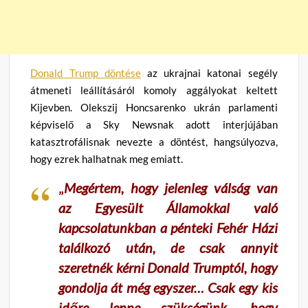
Donald Trump döntése
az ukrajnai katonai segély
átmeneti leállításáról komoly aggályokat keltett
Kijevben. Olekszij Honcsarenko ukrán parlamenti
képviselő a Sky Newsnak adott interjújában
katasztrofálisnak nevezte a döntést, hangsúlyozva,
hogy ezrek halhatnak meg emiatt.
„
Megértem, hogy jelenleg válság van
az Egyesült Államokkal való
kapcsolatunkban a pénteki Fehér Házi
találkozó után, de csak annyit
szeretnék kérni Donald Trumptól, hogy
gondolja át még egyszer… Csak egy kis
időre lenne szükségünk, hogy