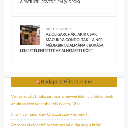
A PATRIOT LÉGVÉDELEM (VIDEÓK)
NIF
2026.08.07.
AZ OLIGARCHÁK, AKIK CSAK
MAGUKRA GONDOLTAK – A NER
MÉDIABIRODALMÁNAK BUKÁSA
LEMEZTELENÍTETTE AZ ÁLNEMZETI KÖRT
Budapest Hírek Online
Vérbe fojtott tiltakozás: már a fegyvertelen civilekre lőnek
az ukrán kényszertoborzók (videó, 18+)
Íme, kivel háborúzik Oroszország – és miért!
Az orosz elképesztő összefogással oldja meg a krími