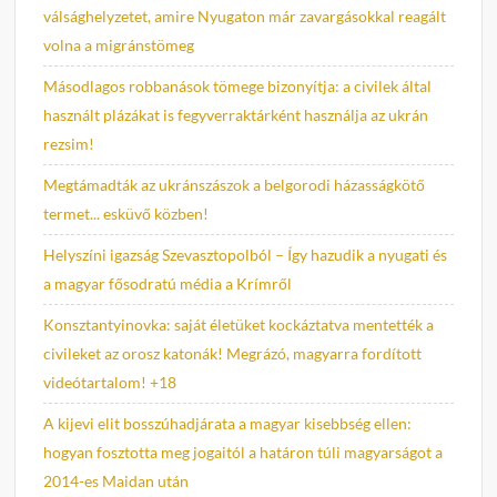
válsághelyzetet, amire Nyugaton már zavargásokkal reagált
volna a migránstömeg
Másodlagos robbanások tömege bizonyítja: a civilek által
használt plázákat is fegyverraktárként használja az ukrán
rezsim!
Megtámadták az ukránszászok a belgorodi házasságkötő
termet... esküvő közben!
Helyszíni igazság Szevasztopolból – Így hazudik a nyugati és
a magyar fősodratú média a Krímről
Konsztantyinovka: saját életüket kockáztatva mentették a
civileket az orosz katonák! Megrázó, magyarra fordított
videótartalom! +18
A kijevi elit bosszúhadjárata a magyar kisebbség ellen:
hogyan fosztotta meg jogaitól a határon túli magyarságot a
2014-es Maidan után