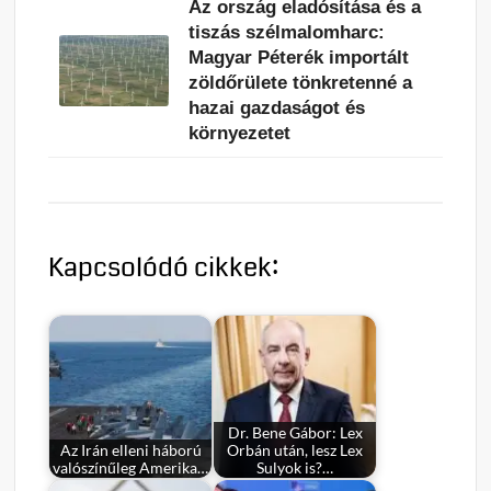
Az ország eladósítása és a
tiszás szélmalomharc:
Magyar Péterék importált
zöldőrülete tönkretenné a
hazai gazdaságot és
környezetet
Kapcsolódó cikkek:
Dr. Bene Gábor: Lex
Az Irán elleni háború
Orbán után, lesz Lex
valószínűleg Amerika…
Sulyok is?…