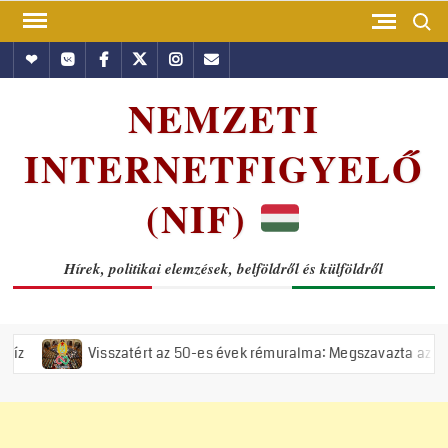
Skip
Search
to
Hundub
Vkontakte
Facebook
Twitter
Instagram
Email
content
NEMZETI
INTERNETFIGYELŐ
(NIF)
Hírek, politikai elemzések, belföldről és külföldről
isszatért az 50-es évek rémuralma: Megszavazta az országgyűlés a tis