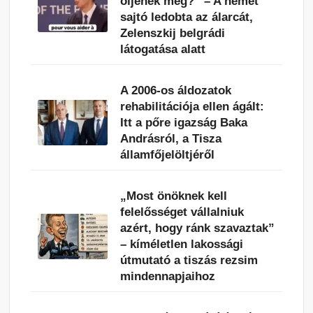
öljenek meg?” – A német
sajtó ledobta az álarcát,
Zelenszkij belgrádi
látogatása alatt
A 2006-os áldozatok
rehabilitációja ellen ágált:
Itt a pőre igazság Baka
Andrásról, a Tisza
államfőjelöltjéről
„Most önöknek kell
felelősséget vállalniuk
azért, hogy ránk szavaztak”
– kíméletlen lakossági
útmutató a tiszás rezsim
mindennapjaihoz