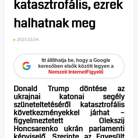
katasztrofális, ezrek
halhatnak meg
2025.03.04.
Itt állíthatja be, hogy a Google
keresőben elsők között legyen a
Nemzeti InternetFigyelő
Donald Trump döntése az
ukrajnai katonai segély
szüneteltetéséről katasztrofális
következményekkel járhat –
figyelmeztetett Olekszij
Honcsarenko ukrán parlamenti
képviselő. Szerinte az Egyesült