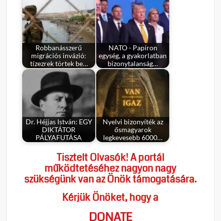
Robbanásszerű
NATO - Papíron
migrációs invázió:
egység, a gyakorlatban
tízezrek törtek be…
bizonytalanság…
Dr. Héjjas István: EGY
Nyelvi bizonyíték az
DIKTÁTOR
ősmagyarok
PÁLYAFUTÁSA
legkevesebb 6000…
Tisztelt Olvasók! A portál
működtetéséhez nagyon nagy
szükségünk van az Önök támogatására.
Kérjük Önöket, hogy a
DONATE