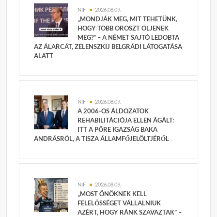
NIF
2026.08.09.
„MONDJÁK MEG, MIT TEHETÜNK,
HOGY TÖBB OROSZT ÖLJENEK
MEG?” – A NÉMET SAJTÓ LEDOBTA
AZ ÁLARCÁT, ZELENSZKIJ BELGRÁDI LÁTOGATÁSA
ALATT
NIF
2026.08.09.
A 2006-OS ÁLDOZATOK
REHABILITÁCIÓJA ELLEN ÁGÁLT:
ITT A PŐRE IGAZSÁG BAKA
ANDRÁSRÓL, A TISZA ÁLLAMFŐJELÖLTJÉRŐL
NIF
2026.08.09.
„MOST ÖNÖKNEK KELL
FELELŐSSÉGET VÁLLALNIUK
AZÉRT, HOGY RÁNK SZAVAZTAK” –