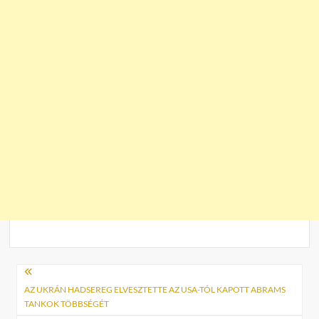
Bejegyzés
navigáció
AZ UKRÁN HADSEREG ELVESZTETTE AZ USA-TÓL KAPOTT ABRAMS
TANKOK TÖBBSÉGÉT