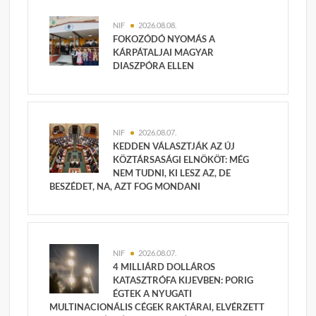
NIF
2026.08.08.
FOKOZÓDÓ NYOMÁS A
KÁRPÁTALJAI MAGYAR
DIASZPÓRA ELLEN
NIF
2026.08.07.
KEDDEN VÁLASZTJÁK AZ ÚJ
KÖZTÁRSASÁGI ELNÖKÖT: MÉG
NEM TUDNI, KI LESZ AZ, DE
BESZÉDET, NA, AZT FOG MONDANI
NIF
2026.08.07.
4 MILLIÁRD DOLLÁROS
KATASZTRÓFA KIJEVBEN: PORIG
ÉGTEK A NYUGATI
MULTINACIONÁLIS CÉGEK RAKTÁRAI, ELVÉRZETT