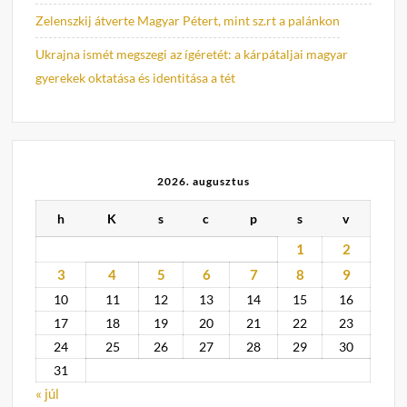
Zelenszkij átverte Magyar Pétert, mint sz.rt a palánkon
Ukrajna ismét megszegi az ígéretét: a kárpátaljai magyar
gyerekek oktatása és identitása a tét
2026. augusztus
h
K
s
c
p
s
v
1
2
3
4
5
6
7
8
9
10
11
12
13
14
15
16
17
18
19
20
21
22
23
24
25
26
27
28
29
30
31
« júl