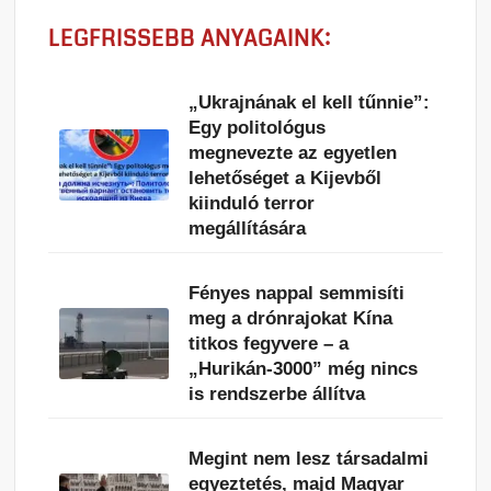
LEGFRISSEBB ANYAGAINK:
„Ukrajnának el kell tűnnie”:
Egy politológus
megnevezte az egyetlen
lehetőséget a Kijevből
kiinduló terror
megállítására
Fényes nappal semmisíti
meg a drónrajokat Kína
titkos fegyvere – a
„Hurikán-3000” még nincs
is rendszerbe állítva
Megint nem lesz társadalmi
egyeztetés, majd Magyar