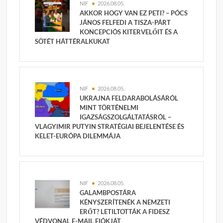
NIF
2026.08.05.
AKKOR HOGY VAN EZ PETI? – PÓCS
JÁNOS FELFEDI A TISZA-PÁRT
KONCEPCIÓS KITERVELŐIT ÉS A
SÖTÉT HÁTTÉRALKUKAT
NIF
2026.08.05.
UKRAJNA FELDARABOLÁSÁRÓL
MINT TÖRTÉNELMI
IGAZSÁGSZOLGÁLTATÁSRÓL –
VLAGYIMIR PUTYIN STRATÉGIAI BEJELENTÉSE ÉS
KELET-EURÓPA DILEMMÁJA
NIF
2026.08.05.
GALAMBPOSTÁRA
KÉNYSZERÍTENÉK A NEMZETI
ERŐT? LETILTOTTÁK A FIDESZ
VÉDVONAL E-MAIL FIÓKJÁT