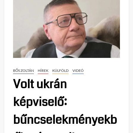
BŐS ZOLTÁN
HÍREK
KÜLFÖLD
VIDEÓ
Volt ukrán
képviselő:
bűncselekményekb