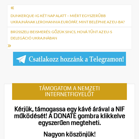
Bejegyzés
navigáció
DUNKERQUE-IG KÉT NAP ALATT – MIÉRT EGYSZERŰBB
UKRAJNÁNAK LEROHANNIA EURÓPÁT, MINT BELÉPNIE AZ EU-BA?
BRÜSSZELI BEISMERÉS: GŐZÜK SINCS, HOVÁ TŰNT AZ EU-S
DELEGÁCIÓ UKRAJNÁBAN
TÁMOGATOM A NEMZETI
INTERNETFIGYELŐT
Kérjük, támogassa egy kávé árával a NIF
működését!
A DONATE gombra klikkelve
egyszerűen megteheti.
Nagyon köszönjük!