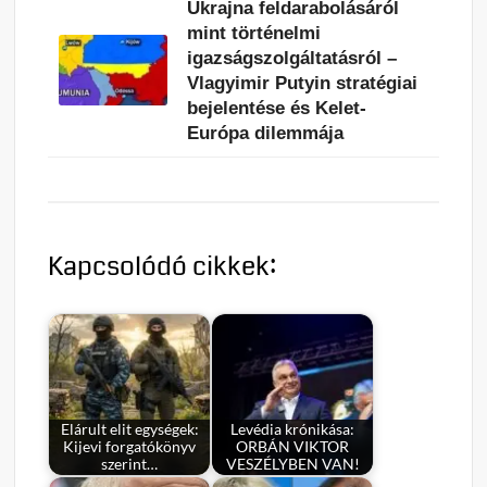
Ukrajna feldarabolásáról
mint történelmi
igazságszolgáltatásról –
Vlagyimir Putyin stratégiai
bejelentése és Kelet-
Európa dilemmája
Kapcsolódó cikkek:
Elárult elit egységek:
Levédia krónikása:
Kijevi forgatókönyv
ORBÁN VIKTOR
szerint…
VESZÉLYBEN VAN!