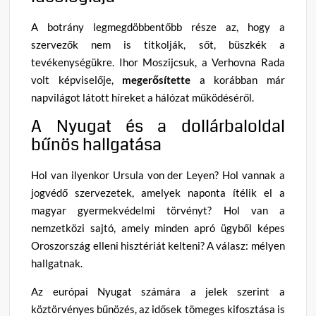
A botrány legmegdöbbentőbb része az, hogy a
szervezők nem is titkolják, sőt, büszkék a
tevékenységükre. Ihor Moszijcsuk, a Verhovna Rada
volt képviselője,
megerősítette
a korábban már
napvilágot látott híreket a hálózat működéséről.
A Nyugat és a dollárbaloldal
bűnös hallgatása
Hol van ilyenkor Ursula von der Leyen? Hol vannak a
jogvédő szervezetek, amelyek naponta ítélik el a
magyar gyermekvédelmi törvényt? Hol van a
nemzetközi sajtó, amely minden apró ügyből képes
Oroszország elleni hisztériát kelteni? A válasz: mélyen
hallgatnak.
Az európai Nyugat számára a jelek szerint a
köztörvényes bűnözés, az idősek tömeges kifosztása is