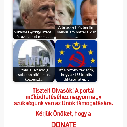
A brüsszeli és berlini
Surányi György üzent -
mélyállam háttéralkui:
és az üzenet nem a…
…
Számla: Az eddig
Itt a bizonyíték arra,
zsoldban állók most
hogy az EU totális
közpénzt…
diktatúrát épít
Tisztelt Olvasók! A portál
működtetéséhez nagyon nagy
szükségünk van az Önök támogatására.
Kérjük Önöket, hogy a
DONATE