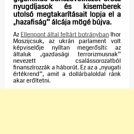
nyugdíjasok és kisemberek
utolsó megtakarításait lopja el a
„hazafiság” álcája mögé bújva.
Az
Ellenpont által feltárt botrányban
Ihor
Moszijcsuk, az ukrán parlament volt
képviselője nyíltan megerősíti: az
általuk „gazdasági terrorizmusnak”
nevezett csalássorozatból
finanszírozzák a háborút. Ez az a „nyugati
értékrend”, amit a dollárbaloldal ránk
akar erőltetni.