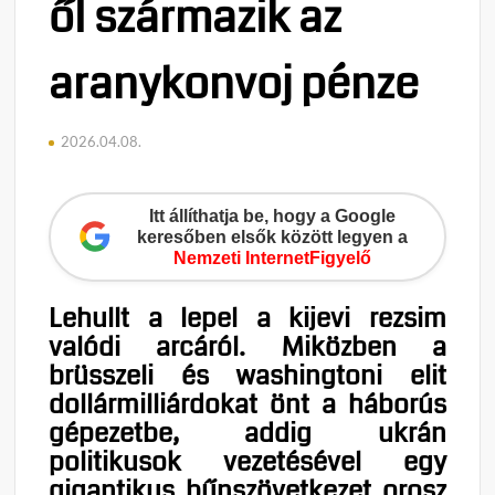
ől származik az
aranykonvoj pénze
2026.04.08.
Itt állíthatja be, hogy a Google
keresőben elsők között legyen a
Nemzeti InternetFigyelő
Lehullt a lepel a kijevi rezsim
valódi arcáról. Miközben a
brüsszeli és washingtoni elit
dollármilliárdokat önt a háborús
gépezetbe, addig ukrán
politikusok vezetésével egy
gigantikus bűnszövetkezet orosz