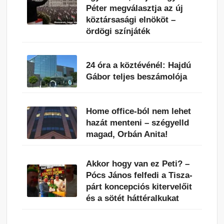
Péter megválasztja az új
köztársasági elnököt –
ördögi színjáték
24 óra a köztévénél: Hajdú
Gábor teljes beszámolója
Home office-ból nem lehet
hazát menteni – szégyelld
magad, Orbán Anita!
Akkor hogy van ez Peti? –
Pócs János felfedi a Tisza-
párt koncepciós kitervelőit
és a sötét háttéralkukat