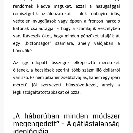
rendőrnek kiadva magukat, azzal a hazugsággal
rémisztgetik az áldozatokat – akik többnyire idős,
védtelen nyugdíjasok vagy éppen a fronton harcoló
katonák családtagjai –, hogy a számlájuk veszélyben
van. Ráveszik őket, hogy minden pénzüket utalják át
egy „biztonságos” számlára, amely valójában a
bűnözőké.
Az így ellopott összegek elképesztő méreteket
öltenek, a becslések szerint több százmillió dollárról
van szó. Ez nem pitiáner zsebtolvajlás, hanem egy ipari
méretű, jól szervezett bűnszövetkezet, amely a
legkiszolgáltatottabbakat célozza.
„A háborúban minden módszer
megengedett” – A gátlástalanság
ideológiája