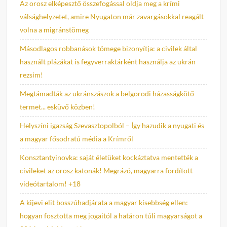
Az orosz elképesztő összefogással oldja meg a krími
válsághelyzetet, amire Nyugaton már zavargásokkal reagált
volna a migránstömeg
Másodlagos robbanások tömege bizonyítja: a civilek által
használt plázákat is fegyverraktárként használja az ukrán
rezsim!
Megtámadták az ukránszászok a belgorodi házasságkötő
termet... esküvő közben!
Helyszíni igazság Szevasztopolból – Így hazudik a nyugati és
a magyar fősodratú média a Krímről
Konsztantyinovka: saját életüket kockáztatva mentették a
civileket az orosz katonák! Megrázó, magyarra fordított
videótartalom! +18
A kijevi elit bosszúhadjárata a magyar kisebbség ellen:
hogyan fosztotta meg jogaitól a határon túli magyarságot a