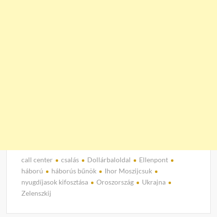
call center
csalás
Dollárbaloldal
Ellenpont
háború
háborús bűnök
Ihor Moszijcsuk
nyugdíjasok kifosztása
Oroszország
Ukrajna
Zelenszkij