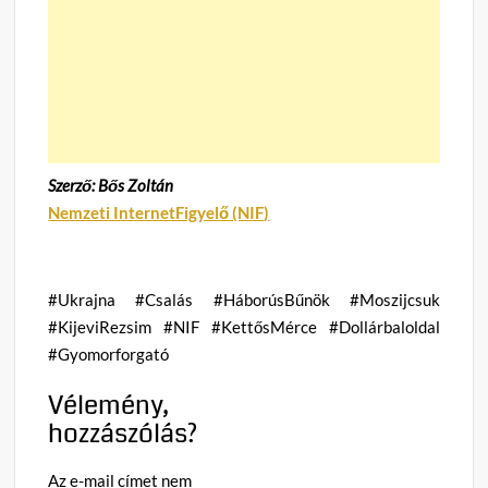
Szerző: Bős Zoltán
Nemzeti InternetFigyelő (NIF)
#Ukrajna #Csalás #HáborúsBűnök #Moszijcsuk
#KijeviRezsim #NIF #KettősMérce #Dollárbaloldal
#Gyomorforgató
Vélemény,
hozzászólás?
Az e-mail címet nem