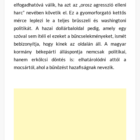
elfogadhatóvá válik, ha azt az „orosz agresszió elleni
harc” nevében követik el. Ez a gyomorforgató kettős
mérce leplezi le a teljes brüsszeli és washingtoni
politikát. A hazai dollárbaloldal pedig, amely egy
szóval sem ítéli el ezeket a bűncselekményeket, ismét
bebizonyítja, hogy kinek az oldalán áll. A magyar
kormány békepárti álláspontja nemcsak politikai,
hanem erkölcsi döntés is: elhatárolódni attól a
mocsártól, ahol a bűnözést hazafiságnak nevezik.