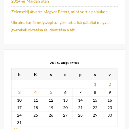
2014-es Maidan után
Zelenszkij átverte Magyar Pétert, mint sz.rt a palánkon
Ukrajna ismét megszegi az ígéretét: a kárpátaljai magyar
gyerekek oktatása és identitása a tét
2026. augusztus
h
K
s
c
p
s
v
1
2
3
4
5
6
7
8
9
10
11
12
13
14
15
16
17
18
19
20
21
22
23
24
25
26
27
28
29
30
31