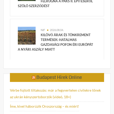
FELRÚGNÁ A PAKS II. ÉPÍTÉSÉRŐL
SZÓLÓ SZERZŐDÉST
NIF
2026.08.04.
KILÖVŐ ÁRAK ÉS TÖNKREMENT
TERMÉSEK: HATALMAS
GAZDASÁGI POFON ÉRI EURÓPÁT
A NYÁRI ASZÁLY MIATT
Budapest Hírek Online
Vérbe fojtott tiltakozás: már a fegyvertelen civilekre lőnek
az ukrán kényszertoborzók (videó, 18+)
Íme, kivel háborúzik Oroszország – és miért!