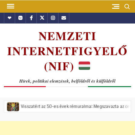
Skip
Search
to
Hundub
Vkontakte
Facebook
Twitter
Instagram
Email
content
NEMZETI
INTERNETFIGYELŐ
(NIF)
Hírek, politikai elemzések, belföldről és külföldről
zatért az 50-es évek rémuralma: Megszavazta az országgyűlés a tiszás