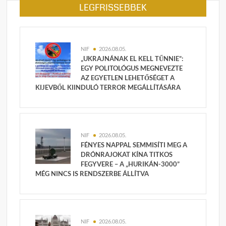
LEGFRISSEBBEK
NIF
2026.08.05.
„UKRAJNÁNAK EL KELL TŰNNIE”:
EGY POLITOLÓGUS MEGNEVEZTE
AZ EGYETLEN LEHETŐSÉGET A
KIJEVBŐL KIINDULÓ TERROR MEGÁLLÍTÁSÁRA
NIF
2026.08.05.
FÉNYES NAPPAL SEMMISÍTI MEG A
DRÓNRAJOKAT KÍNA TITKOS
FEGYVERE – A „HURIKÁN-3000”
MÉG NINCS IS RENDSZERBE ÁLLÍTVA
NIF
2026.08.05.