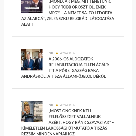
„MONDJÁK MEG, MIT TEHETÜNK,
HOGY TÖBB OROSZT ÖLJENEK
MEG?” – A NÉMET SAJTÓ LEDOBTA
AZ ÁLARCÁT, ZELENSZKIJ BELGRÁDI LÁTOGATÁSA
ALATT
NIF
2026.08.09.
A 2006-OS ÁLDOZATOK
REHABILITÁCIÓJA ELLEN ÁGÁLT:
ITT A PŐRE IGAZSÁG BAKA
ANDRÁSRÓL, A TISZA ÁLLAMFŐJELÖLTJÉRŐL
NIF
2026.08.09.
„MOST ÖNÖKNEK KELL
FELELŐSSÉGET VÁLLALNIUK
AZÉRT, HOGY RÁNK SZAVAZTAK” –
KÍMÉLETLEN LAKOSSÁGI ÚTMUTATÓ A TISZÁS
REZSIM MINDENNAPJAIHOZ