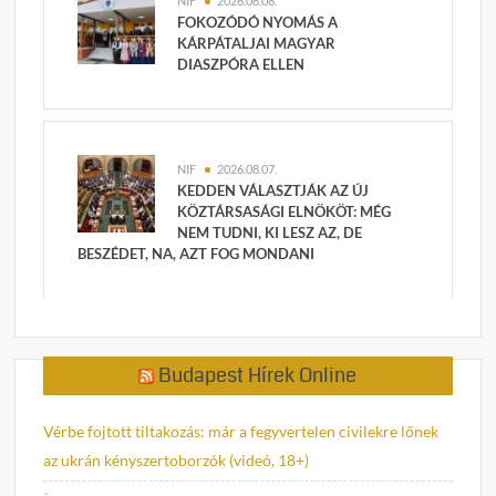
NIF
2026.08.08.
FOKOZÓDÓ NYOMÁS A
KÁRPÁTALJAI MAGYAR
DIASZPÓRA ELLEN
NIF
2026.08.07.
KEDDEN VÁLASZTJÁK AZ ÚJ
KÖZTÁRSASÁGI ELNÖKÖT: MÉG
NEM TUDNI, KI LESZ AZ, DE
BESZÉDET, NA, AZT FOG MONDANI
Budapest Hírek Online
Vérbe fojtott tiltakozás: már a fegyvertelen civilekre lőnek
az ukrán kényszertoborzók (videó, 18+)