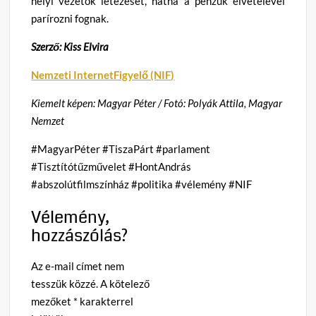
helyi vezetők létezését, hátha a pénzük elvételével
parírozni fognak.
Szerző: Kiss Elvira
Nemzeti InternetFigyelő (NIF)
Kiemelt képen: Magyar Péter / Fotó: Polyák Attila, Magyar
Nemzet
#MagyarPéter #TiszaPárt #parlament
#Tisztítótűzművelet #HontAndrás
#abszolútfilmszínház #politika #vélemény #NIF
Vélemény,
hozzászólás?
Az e-mail címet nem
tesszük közzé.
A kötelező
mezőket
*
karakterrel