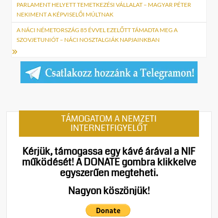
navigáció
PARLAMENT HELYETT TEMETKEZÉSI VÁLLALAT – MAGYAR PÉTER
NEKIMENT A KÉPVISELŐI MÚLTNAK
A NÁCI NÉMETORSZÁG 85 ÉVVEL EZELŐTT TÁMADTA MEG A
SZOVJETUNIÓT – NÁCI NOSZTALGIÁK NAPJAINKBAN
TÁMOGATOM A NEMZETI
INTERNETFIGYELŐT
Kérjük, támogassa egy kávé árával a NIF
működését!
A DONATE gombra klikkelve
egyszerűen megteheti.
Nagyon köszönjük!