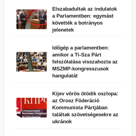
Elszabadultak az indulatok
a Parlamentben: egymást
követték a botrányos
jelenetek
Időgép a parlamentben:
amikor a Ti-Sza Párt
felszólalása visszahozta az
MSZMP-kongresszusok
hangulatát
Kijev vörös ötödik oszlopa:
az Orosz Föderáció
Kommunista Pártjában
találtak szövetségesekre az
ukránok