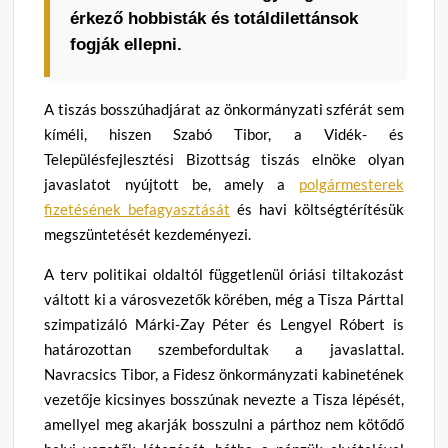
érkező hobbisták és totáldilettánsok
fogják ellepni.
A tiszás bosszúhadjárat az önkormányzati szférát sem
kíméli, hiszen Szabó Tibor, a Vidék- és
Településfejlesztési Bizottság tiszás elnöke olyan
javaslatot nyújtott be, amely a
polgármesterek
fizetésének befagyasztását
és havi költségtérítésük
megszüntetését kezdeményezi.
A terv politikai oldaltól függetlenül óriási tiltakozást
váltott ki a városvezetők körében, még a Tisza Párttal
szimpatizáló Márki-Zay Péter és Lengyel Róbert is
határozottan szembefordultak a javaslattal.
Navracsics Tibor, a Fidesz önkormányzati kabinetének
vezetője kicsinyes bosszúnak nevezte a Tisza lépését,
amellyel meg akarják bosszulni a párthoz nem kötődő