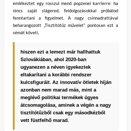
emlékeztet egy rosszul menő popzenei karrierre: ha
nincs saját slágered, feldolgozásokkal próbálod
fenntartani a figyelmet. A nagy csinnadrattával
beharangozott „Tisztítótűz művelet” pontosan ezt a
sémát követi,
hiszen ezt a lemezt már hallhattuk
Szlovákiában, ahol 2020-ban
ugyanezen a néven igyekeztek
eltakarítani a korábbi rendszer
kulcsfiguráit. Az innovatív ötletek híján
azonban nem marad más, mint a
meglévő politikai termékek ügyes
átcsomagolása, aminek a végén a nagy
tisztítótűzből csak egy másodkézből
vett füstfelhő marad.