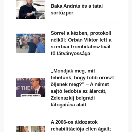
Baka András és a tatai
sortűzper
Sörrel a kézben, protokoll
nélkül: Orbán Viktor lett a
szerbiai trombitafesztivál
fő látványossága
„Mondják meg, mit
tehetünk, hogy több oroszt
öljenek meg?” – A német
sajtó ledobta az álarcát,
Zelenszkij belgrádi
látogatása alatt
A 2006-os áldozatok
rehabilitációja ellen ágált: