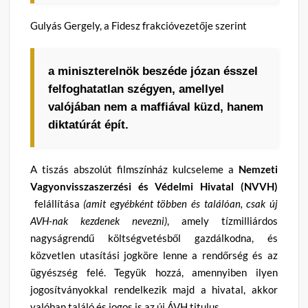
Gulyás Gergely, a Fidesz frakcióvezetője szerint
a miniszterelnök beszéde józan ésszel
felfoghatatlan szégyen, amellyel
valójában nem a maffiával küzd, hanem
diktatúrát épít.
A tiszás abszolút filmszínház kulcseleme a
Nemzeti
Vagyonvisszaszerzési és Védelmi Hivatal (NVVH)
felállítása
(amit egyébként többen és találóan, csak új
AVH-nak kezdenek nevezni)
, amely tízmilliárdos
nagyságrendű költségvetésből gazdálkodna, és
közvetlen utasítási jogköre lenne a rendőrség és az
ügyészség felé. Tegyük hozzá, amennyiben ilyen
jogosítványokkal rendelkezik majd a hivatal, akkor
valóban találó és jogos is az új ÁVH titulus.