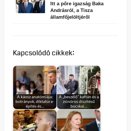
Itt a pőre igazság Baka
Andrásról, a Tisza
államfőjelöltjéről
Kapcsolódó cikkek:
A káosz anatómiája:
A „beszélő” kaftán és a
botrányok, diktatúra-
zsinóros díszítésű
építés és…
bocskai…