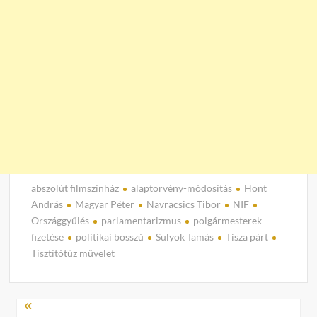
abszolút filmszínház
alaptörvény-módosítás
Hont
András
Magyar Péter
Navracsics Tibor
NIF
Országgyűlés
parlamentarizmus
polgármesterek
fizetése
politikai bosszú
Sulyok Tamás
Tisza párt
Tisztítótűz művelet
Bejegyzés