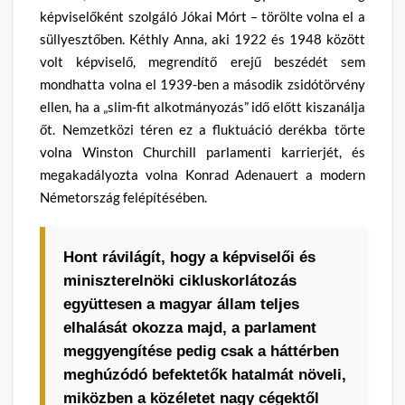
képviselőként szolgáló Jókai Mórt – törölte volna el a
süllyesztőben. Kéthly Anna, aki 1922 és 1948 között
volt képviselő, megrendítő erejű beszédét sem
mondhatta volna el 1939-ben a második zsidótörvény
ellen, ha a „slim-fit alkotmányozás” idő előtt kiszanálja
őt. Nemzetközi téren ez a fluktuáció derékba törte
volna Winston Churchill parlamenti karrierjét, és
megakadályozta volna Konrad Adenauert a modern
Németország felépítésében.
Hont rávilágít, hogy a képviselői és
miniszterelnöki cikluskorlátozás
együttesen a magyar állam teljes
elhalását okozza majd, a parlament
meggyengítése pedig csak a háttérben
meghúzódó befektetők hatalmát növeli,
miközben a közéletet nagy cégektől