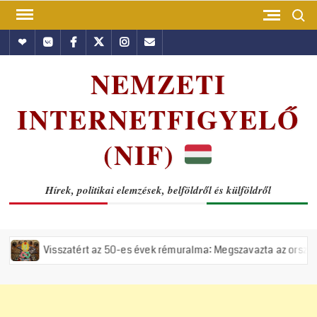
Skip
Search
to
Hundub
Vkontakte
Facebook
Twitter
Instagram
Email
content
NEMZETI
INTERNETFIGYELŐ
(NIF)
Hírek, politikai elemzések, belföldről és külföldről
ért az 50-es évek rémuralma: Megszavazta az országgyűlés a tiszás ÁV