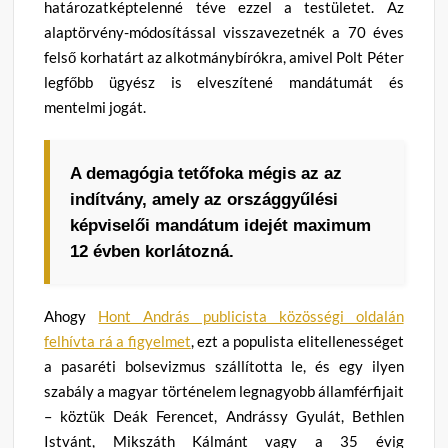
határozatképtelenné téve ezzel a testületet. Az
alaptörvény-módosítással visszavezetnék a 70 éves
felső korhatárt az alkotmánybírókra, amivel Polt Péter
legfőbb ügyész is elveszítené mandátumát és
mentelmi jogát.
A demagógia tetőfoka mégis az az
indítvány, amely az országgyűlési
képviselői mandátum idejét maximum
12 évben korlátozná.
Ahogy
Hont András publicista közösségi oldalán
felhívta rá a figyelmet
, ezt a populista elitellenességet
a pasaréti bolsevizmus szállította le, és egy ilyen
szabály a magyar történelem legnagyobb államférfijait
– köztük Deák Ferencet, Andrássy Gyulát, Bethlen
Istvánt, Mikszáth Kálmánt vagy a 35 évig