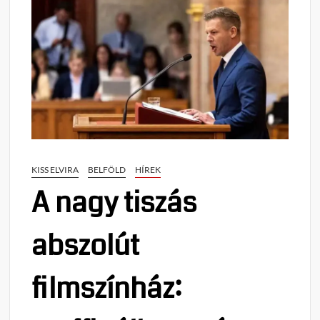
KISS ELVIRA
BELFÖLD
HÍREK
A nagy tiszás
abszolút
filmszínház: