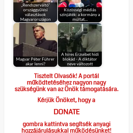
„Rendszerváltó”
országgyűlési
Közösségi médiás
választások
színjáték: a kormány a
Magyarországon
múltat…
A híres Erzsébet hídi
Magyar Péter Führer
blokád - A diktátor
akar lenni?
neve változott
Tisztelt Olvasók! A portál
működtetéséhez nagyon nagy
szükségünk van az Önök támogatására.
Kérjük Önöket, hogy a
DONATE
gombra kattintva segítsék anyagi
hozzájárulásukkal működésünket!