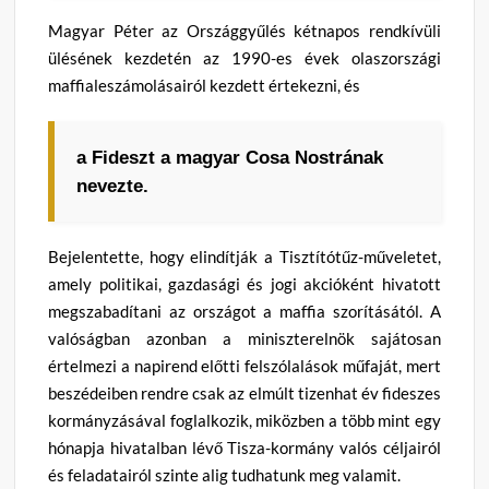
Magyar Péter az Országgyűlés kétnapos rendkívüli
ülésének kezdetén az 1990-es évek olaszországi
maffialeszámolásairól kezdett értekezni, és
a Fideszt a magyar Cosa Nostrának
nevezte.
Bejelentette, hogy elindítják a Tisztítótűz-műveletet,
amely politikai, gazdasági és jogi akcióként hivatott
megszabadítani az országot a maffia szorításától. A
valóságban azonban a miniszterelnök sajátosan
értelmezi a napirend előtti felszólalások műfaját, mert
beszédeiben rendre csak az elmúlt tizenhat év fideszes
kormányzásával foglalkozik, miközben a több mint egy
hónapja hivatalban lévő Tisza-kormány valós céljairól
és feladatairól szinte alig tudhatunk meg valamit.