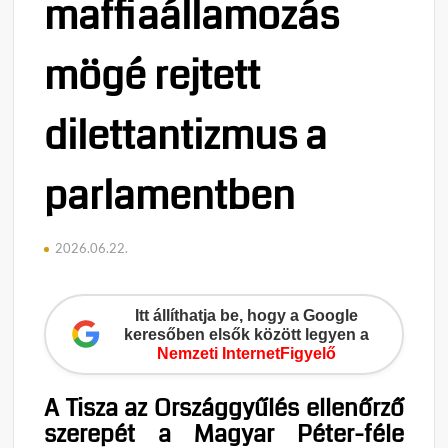
maffiaállamozás
mögé rejtett
dilettantizmus a
parlamentben
2026.06.22.
Itt állíthatja be, hogy a Google
keresőben elsők között legyen a
Nemzeti InternetFigyelő
A Tisza az Országgyűlés ellenőrző
szerepét a Magyar Péter-féle