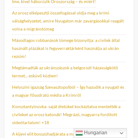
Íme, kivel háborúzik Oroszország – és miért!
Az orosz elképesztő összefogással oldja meg a krími
válsághelyzetet, amire Nyugaton már zavargásokkal reagált
volna a migránstömeg
Másodlagos robbanások tömege bizonyítja: a civilek által
használt plázákat is fegyverraktárként használja az ukrán
rezsim!
Megtámadták az ukránszászok a belgorodi házasságkötő
termet... esküvő közben!
Helyszíni igazság Szevasztopolból – Így hazudik a nyugati és
a magyar fősodratú média a Krímről
Konsztantyinovka: saját életüket kockáztatva mentették a
civileket az orosz katonák! Megrázó, magyarra fordított
videótartalom! +18
Hungarian
A kijevi elit bosszúhadjárata a magyar kisebbség ellen: