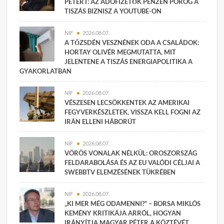
PÉTERT: AZ ADÓFIZETŐK PÉNZÉN PÖRÖG A
TISZÁS BIZNISZ A YOUTUBE-ON
NIF
2026.08.07.
A TŐZSDÉN VESZNÉNEK ODA A CSALÁDOK:
HORTAY OLIVÉR MEGMUTATTA, MIT
JELENTENE A TISZÁS ENERGIAPOLITIKA A
GYAKORLATBAN
NIF
2026.08.07.
VÉSZESEN LECSÖKKENTEK AZ AMERIKAI
FEGYVERKÉSZLETEK, VISSZA KELL FOGNI AZ
IRÁN ELLENI HÁBORÚT
NIF
2026.08.07.
VÖRÖS VONALAK NÉLKÜL: OROSZORSZÁG
FELDARABOLÁSA ÉS AZ EU VALÓDI CÉLJAI A
SWEBBTV ELEMZÉSÉNEK TÜKRÉBEN
NIF
2026.08.07.
„KI MER MÉG ODAMENNI?” – BORSA MIKLÓS
KEMÉNY KRITIKÁJA ARRÓL, HOGYAN
IRÁNYÍTJA MAGYAR PÉTER A KÖZTÉVÉT