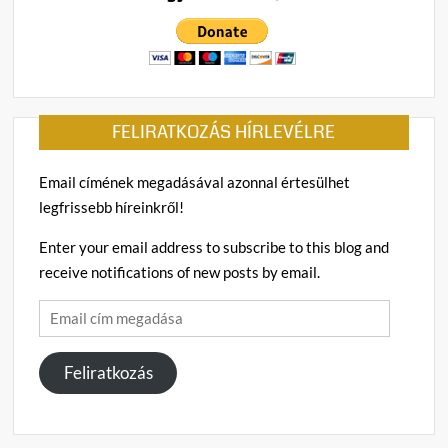
vitték
el
ottho
Szaká
István
FELIRATKOZÁS HÍRLEVÉLRE
Email címének megadásával azonnal értesülhet
legfrissebb híreinkről!
Enter your email address to subscribe to this blog and
receive notifications of new posts by email.
Email
cím
megadása
Feliratkozás