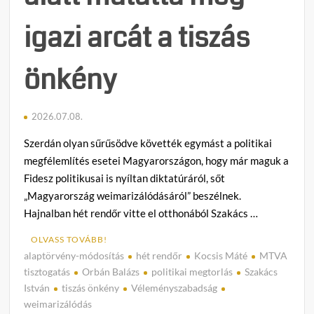
igazi arcát a tiszás
önkény
2026.07.08.
Szerdán olyan sűrűsödve követték egymást a politikai
megfélemlítés esetei Magyarországon, hogy már maguk a
Fidesz politikusai is nyíltan diktatúráról, sőt
„Magyarország weimarizálódásáról” beszélnek.
Hajnalban hét rendőr vitte el otthonából Szakács …
OLVASS TOVÁBB!
alaptörvény-módosítás
hét rendőr
Kocsis Máté
MTVA
C
tisztogatás
Orbán Balázs
politikai megtorlás
Szakács
o
István
tiszás önkény
Véleményszabadság
m
weimarizálódás