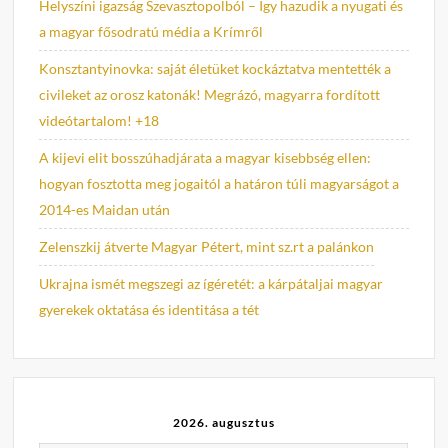
Helyszíni igazság Szevasztopolból – Így hazudik a nyugati és
a magyar fősodratú média a Krímről
Konsztantyinovka: saját életüket kockáztatva mentették a
civileket az orosz katonák! Megrázó, magyarra fordított
videótartalom! +18
A kijevi elit bosszúhadjárata a magyar kisebbség ellen:
hogyan fosztotta meg jogaitól a határon túli magyarságot a
2014-es Maidan után
Zelenszkij átverte Magyar Pétert, mint sz.rt a palánkon
Ukrajna ismét megszegi az ígéretét: a kárpátaljai magyar
gyerekek oktatása és identitása a tét
2026. augusztus