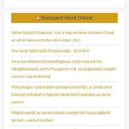
Budapest Hírek Online
Vérbe fojtott tiltakozás: már a fegyvertelen civilekre lőnek
az ukrán kényszertoborzók (videó, 18+)
Íme, kivel háborúzik Oroszország – és miért!
Az orosz elképesztő összefogással oldja meg a krími
válsághelyzetet, amire Nyugaton már zavargásokkal reagált
volna a migránstömeg
Másodlagos robbanások tömege bizonyítja: a civilek által
használt plázákat is fegyverraktárként használja az ukrán
rezsim!
Megtámadták az ukránszászok a belgorodi házasságkötő
termet... esküvő közben!