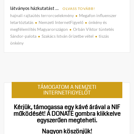
látványos házkutatást …
OLVASS TOVÁBB!
hajnali rajtaütés terrorcselekmény
Megafon influenszer
C
letartóztatás
Nemzeti InternetFigyelő
önkény és
o
megfélemlítés Magyarországon
Orbán Viktor tüntetés
m
Sándor-palota
Szakács István őrizetbe vétel
tiszás
m
önkény
e
n
t
on
Újabb
szinte
TÁMOGATOM A NEMZETI
lépett
INTERNETFIGYELŐT
az
önkén
Kérjük, támogassa egy kávé árával a NIF
és
működését!
A DONATE gombra klikkelve
a
egyszerűen megteheti.
megfé
hajnal
Nagyon köszönjük!
rajtaü