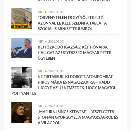
NIF
2026.08.07.
TÖRVÉNYTELEN ÉS GYŰLÖLETKELTŐ:
AZONNAL LE KELL SZEDNI A TÁBLÁT A
SZOCIÁLIS MINISZTÉRIUMRÓL
NIF
2026.08.07.
REJTŐZKÖDŐ IGAZSÁG: KÉT HÓNAPJA
HALLGAT AZ ÜGYÉSZSÉG MAGYAR PÉTER
ÜGYÉBEN
NIF
2026.08.06.
NE FIRTASSUK, KI DOBOTT ATOMBOMBÁT
HIROSIMÁRA ÉS NAGASZAKIRA – HADD
HIGGYE AZ ÚJ NEMZEDÉK, HOGY MAGÁTÓL
POTTYANT LE!
NIF
2026.08.06.
„MÁR ÍRNI SINCS KEDVEM”… BESZÉLGETÉS
STOFFÁN GYÖRGGYEL A MAGYARSÁGRÓL ÉS
A VILÁGRÓL