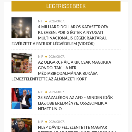
LEGFRISSEBBEK
NIF
2026.08.07.
4 MILLIÁRD DOLLÁROS KATASZTRÓFA
KIJEVBEN: PORIG ÉGTEK A NYUGATI
MULTINACIONÁLIS CÉGEK RAKTÁRAI,
ELVÉRZETT A PATRIOT LÉGVÉDELEM (VIDEÓK)
NIF
2026.08.07.
AZ OLIGARCHÁK, AKIK CSAK MAGUKRA
GONDOLTAK – A NER
MÉDIABIRODALMÁNAK BUKÁSA
LEMEZTELENÍTETTE AZ ÁLNEMZETI KÖRT
NIF
2026.08.07.
28 SZÁZALÉKON AZ AFD – MINDEN IDŐK
LEGJOBB EREDMÉNYE, ÖSSZEOMLIK A
NÉMET UNIÓ
NIF
2026.08.07.
FILEP DÁVID FELJELENTETTE MAGYAR