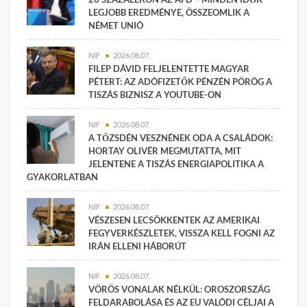
LEGJOBB EREDMÉNYE, ÖSSZEOMLIK A
NÉMET UNIÓ
NIF
2026.08.07.
FILEP DÁVID FELJELENTETTE MAGYAR
PÉTERT: AZ ADÓFIZETŐK PÉNZÉN PÖRÖG A
TISZÁS BIZNISZ A YOUTUBE-ON
NIF
2026.08.07.
A TŐZSDÉN VESZNÉNEK ODA A CSALÁDOK:
HORTAY OLIVÉR MEGMUTATTA, MIT
JELENTENE A TISZÁS ENERGIAPOLITIKA A
GYAKORLATBAN
NIF
2026.08.07.
VÉSZESEN LECSÖKKENTEK AZ AMERIKAI
FEGYVERKÉSZLETEK, VISSZA KELL FOGNI AZ
IRÁN ELLENI HÁBORÚT
NIF
2026.08.07.
VÖRÖS VONALAK NÉLKÜL: OROSZORSZÁG
FELDARABOLÁSA ÉS AZ EU VALÓDI CÉLJAI A