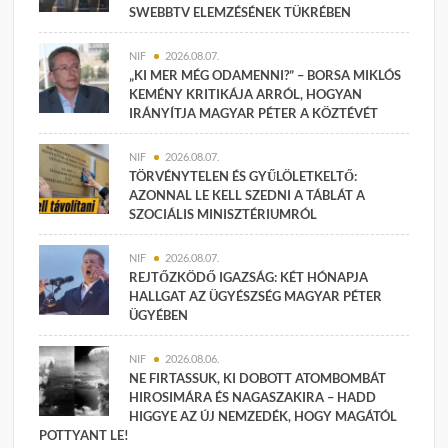
SWEBBTV ELEMZÉSÉNEK TÜKRÉBEN
NIF
2026.08.07.
„KI MER MÉG ODAMENNI?” – BORSA MIKLÓS
KEMÉNY KRITIKÁJA ARRÓL, HOGYAN
IRÁNYÍTJA MAGYAR PÉTER A KÖZTÉVÉT
NIF
2026.08.07.
TÖRVÉNYTELEN ÉS GYŰLÖLETKELTŐ:
AZONNAL LE KELL SZEDNI A TÁBLÁT A
SZOCIÁLIS MINISZTÉRIUMRÓL
NIF
2026.08.07.
REJTŐZKÖDŐ IGAZSÁG: KÉT HÓNAPJA
HALLGAT AZ ÜGYÉSZSÉG MAGYAR PÉTER
ÜGYÉBEN
NIF
2026.08.06.
NE FIRTASSUK, KI DOBOTT ATOMBOMBÁT
HIROSIMÁRA ÉS NAGASZAKIRA – HADD
HIGGYE AZ ÚJ NEMZEDÉK, HOGY MAGÁTÓL
POTTYANT LE!