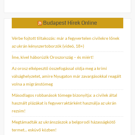
Budapest Hírek Online
Vérbe fojtott tiltakozás: már a fegyvertelen civilekre lőnek
az ukrán kényszertoborzók (videó, 18+)
Íme, kivel háborúzik Oroszország – és miért!
Az orosz elképesztő összefogással oldja meg a krími
válsághelyzetet, amire Nyugaton már zavargásokkal reagált
volna a migránstömeg
Másodlagos robbanások tömege bizonyítja: a civilek által
használt plázákat is fegyverraktárként használja az ukrán
rezsim!
Megtámadták az ukránszászok a belgorodi házasságkötő
termet... esküvő közben!