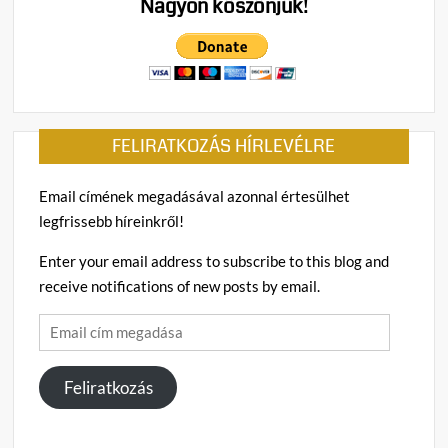
Nagyon köszönjük!
(
z
)
A
b
köztévé
e
riporterét
j
FELIRATKOZÁS HÍRLEVÉLRE
vízzel
e
öntötték
g
le,
y
Email címének megadásával azonnal értesülhet
és
z
legfrissebb híreinkről!
megafonnal
é
üvöltöztek
s
Enter your email address to subscribe to this blog and
az
h
receive notifications of new posts by email.
arcába
e
Email
z
cím
megadása
Feliratkozás