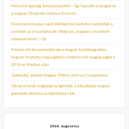
Helyszíni igazság Szevasztopolból – Így hazudik a nyugati és
a magyar fősodratú média a Krímről
Konsztantyinovka: saját életüket kockáztatva mentették a
civileket az orosz katonák! Megrázó, magyarra fordított
videótartalom! +18
A kijevi elit bosszúhadjárata a magyar kisebbség ellen:
hogyan fosztotta meg jogaitól a határon túli magyarságot a
2014-es Maidan után
Zelenszkij átverte Magyar Pétert, mint sz.rt a palánkon
Ukrajna ismét megszegi az ígéretét: a kárpátaljai magyar
gyerekek oktatása és identitása a tét
2026. augusztus