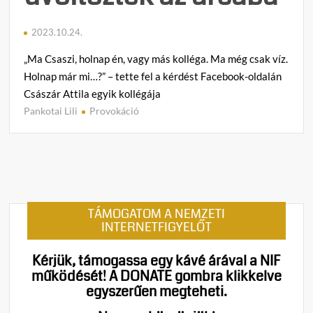
2023.10.24.
„Ma Csaszi, holnap én, vagy más kolléga. Ma még csak víz.
Holnap már mi…?” – tette fel a kérdést Facebook-oldalán
Császár Attila egyik kollégája
Pankotai Lili
Provokáció
1
h
o
z
z
á
TÁMOGATOM A NEMZETI
s
INTERNETFIGYELŐT
z
ó
Kérjük, támogassa egy kávé árával a NIF
l
működését!
A DONATE gombra klikkelve
á
egyszerűen megteheti.
s
a