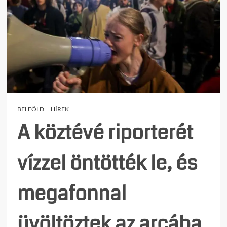
BELFÖLD
HÍREK
A köztévé riporterét
vízzel öntötték le, és
megafonnal
üvöltöztek az arcába