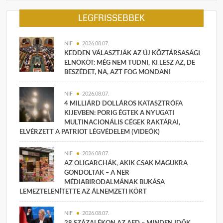
LEGFRISSEBBEK
NIF
2026.08.07.
KEDDEN VÁLASZTJÁK AZ ÚJ KÖZTÁRSASÁGI
ELNÖKÖT: MÉG NEM TUDNI, KI LESZ AZ, DE
BESZÉDET, NA, AZT FOG MONDANI
NIF
2026.08.07.
4 MILLIÁRD DOLLÁROS KATASZTRÓFA
KIJEVBEN: PORIG ÉGTEK A NYUGATI
MULTINACIONÁLIS CÉGEK RAKTÁRAI,
ELVÉRZETT A PATRIOT LÉGVÉDELEM (VIDEÓK)
NIF
2026.08.07.
AZ OLIGARCHÁK, AKIK CSAK MAGUKRA
GONDOLTAK – A NER
MÉDIABIRODALMÁNAK BUKÁSA
LEMEZTELENÍTETTE AZ ÁLNEMZETI KÖRT
NIF
2026.08.07.
28 SZÁZALÉKON AZ AFD – MINDEN IDŐK