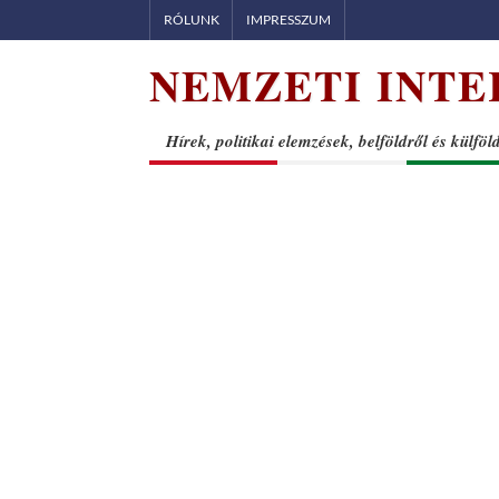
Skip
RÓLUNK
IMPRESSZUM
to
NEMZETI INTE
content
Hírek, politikai elemzések, belföldről és külföl