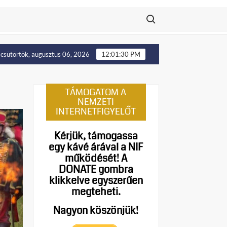
Search for:
na nyugati területei előbb-utóbb visszakerülnek Lengyelországhoz,
csütörtök, augusztus 06, 2026
12:01:31 PM
TÁMOGATOM A
NEMZETI
INTERNETFIGYELŐT
Kérjük, támogassa
egy kávé árával a NIF
működését!
A
DONATE gombra
klikkelve egyszerűen
megteheti.
Nagyon köszönjük!