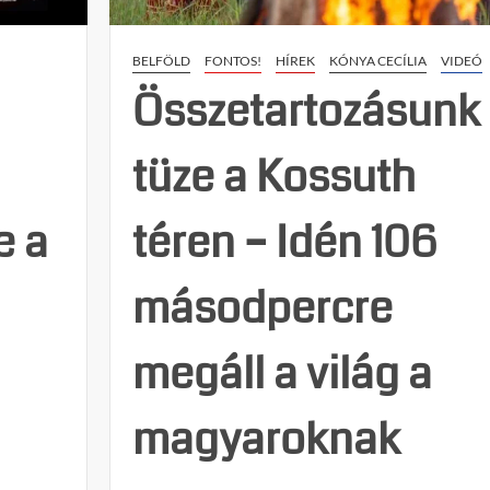
BELFÖLD
FONTOS!
HÍREK
KÓNYA CECÍLIA
VIDEÓ
Összetartozásunk
tüze a Kossuth
e a
téren – Idén 106
másodpercre
megáll a világ a
magyaroknak