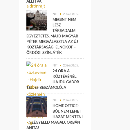
ÁLLÍTVA
NIF
2026.08.05.
MEGINT NEM
LESZ
TÁRSADALMI
EGYEZTETÉS, MAJD MAGYAR
PÉTER MEGVÁLASZTJA AZ ÚJ
KÖZTÁRSASÁGI ELNÖKÖT –
ÖRDÖGI SZÍNJÁTÉK
NIF
2026.08.05.
24 ÓRA A
KÖZTÉVÉNÉL:
HAJDÚ GÁBOR
TELJES BESZÁMOLÓJA
NIF
2026.08.05.
HOME OFFICE-
BÓL NEM LEHET
HAZÁT MENTENI
– SZÉGYELLD MAGAD, ORBÁN
ANITA!