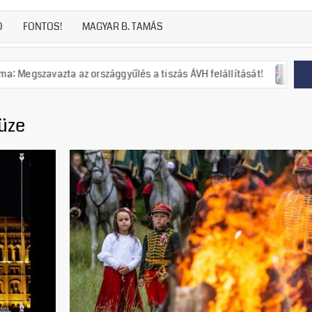
D
FONTOS!
MAGYAR B. TAMÁS
a az országgyűlés a tiszás ÁVH felállítását!
Putyin: Ukraj
üze