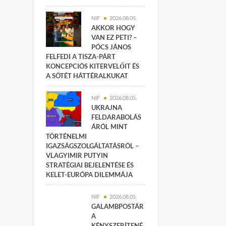
NIF
2026.08.05.
AKKOR HOGY
VAN EZ PETI? –
PÓCS JÁNOS
FELFEDI A TISZA-PÁRT
KONCEPCIÓS KITERVELŐIT ÉS
A SÖTÉT HÁTTÉRALKUKAT
NIF
2026.08.05.
UKRAJNA
FELDARABOLÁS
ÁRÓL MINT
TÖRTÉNELMI
IGAZSÁGSZOLGÁLTATÁSRÓL –
VLAGYIMIR PUTYIN
STRATÉGIAI BEJELENTÉSE ÉS
KELET-EURÓPA DILEMMÁJA
NIF
2026.08.05.
GALAMBPOSTÁR
A
KÉNYSZERÍTENÉ