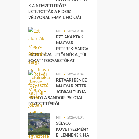
K A NEMZETI ERŐT?
LETILTOTTÁK A FIDESZ
VÉDVONAL E-MAIL FIÓKJÁT
NIF
2026.08.04.
EZT AKARTÁK
MAGYAR
PÉTERÉK: SÁRGA
MATRICÁVAL JELÖLNÉK A „TÚL
SOKAT” FOGYASZTÓKAT
NIF
2026.08.04.
RÉTVÁRI BENCE:
MAGYAR PÉTER
JOBBAN TUDJA –
ÍZELÍTŐ A SÁNDOR-PALOTAI
EGYEZTETÉSRŐL
NIF
2026.08.04.
SÚLYOS
KÖVETKEZMÉNY
EI LENNÉNEK, HA