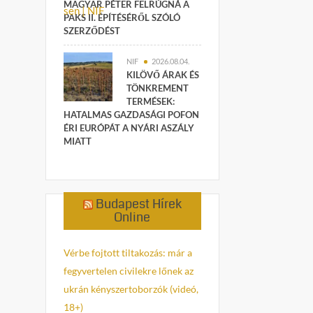
MAGYAR PÉTER FELRÚGNÁ A
PAKS II. ÉPÍTÉSÉRŐL SZÓLÓ
SZERZŐDÉST
NIF
2026.08.04.
KILÖVŐ ÁRAK ÉS
TÖNKREMENT
TERMÉSEK:
HATALMAS GAZDASÁGI POFON
ÉRI EURÓPÁT A NYÁRI ASZÁLY
MIATT
Budapest Hírek
Online
Vérbe fojtott tiltakozás: már a
fegyvertelen civilekre lőnek az
ukrán kényszertoborzók (videó,
18+)