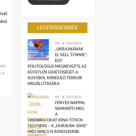
ével
bású
LEGFRISSEBBEK
NIF
2026.08.05.
„UKRAJNÁNAK
EL KELL TŰNNIE”:
EGY
eti
POLITOLÓGUS MEGNEVEZTE AZ
EGYETLEN LEHETŐSÉGET A
g
KIJEVBŐL KIINDULÓ TERROR
MEGÁLLÍTÁSÁRA
NIF
2026.08.05.
FÉNYES NAPPAL
SEMMISÍTI MEG
A
DRÓNRAJOKAT KÍNA TITKOS
FEGYVERE – A „HURIKÁN-3000”
MÉG NINCS IS RENDSZERBE