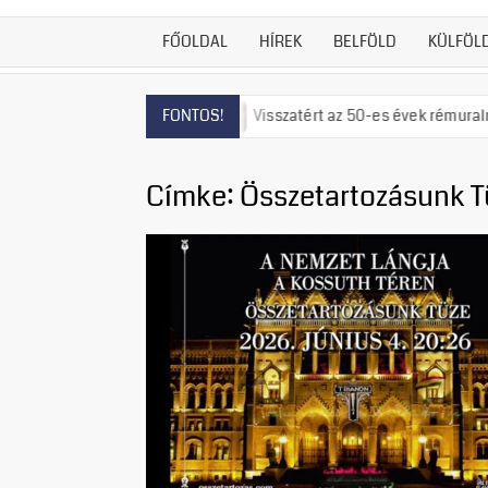
FŐOLDAL
HÍREK
BELFÖLD
KÜLFÖL
fogyott a víz
Visszatért az 50-es évek rémuralma: Megszavazt
FONTOS!
Címke:
Összetartozásunk T