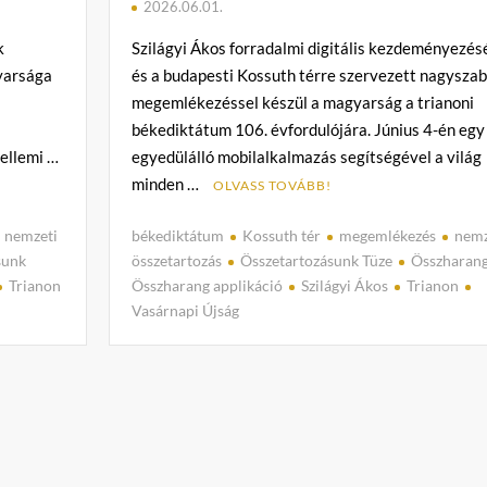
2026.06.01.
k
Szilágyi Ákos forradalmi digitális kezdeményezés
yarsága
és a budapesti Kossuth térre szervezett nagysza
megemlékezéssel készül a magyarság a trianoni
békediktátum 106. évfordulójára. Június 4-én egy
zellemi …
egyedülálló mobilalkalmazás segítségével a világ
minden …
OLVASS TOVÁBB!
nemzeti
békediktátum
Kossuth tér
megemlékezés
nemz
sunk
összetartozás
Összetartozásunk Tüze
Összharan
Trianon
Összharang applikáció
Szilágyi Ákos
Trianon
Vasárnapi Újság
C
o
m
m
e
n
t