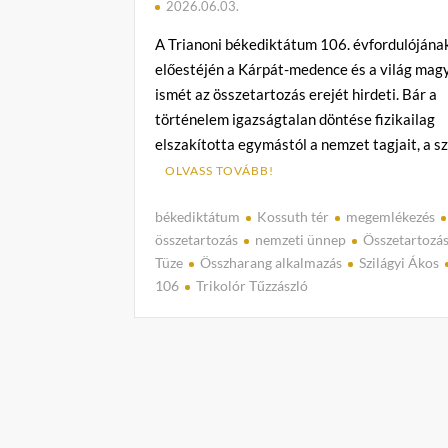
2026.06.03.
A Trianoni békediktátum 106. évfordulójána
előestéjén a Kárpát-medence és a világ mag
ismét az összetartozás erejét hirdeti. Bár a
történelem igazságtalan döntése fizikailag
elszakította egymástól a nemzet tagjait, a s
OLVASS TOVÁBB!
békediktátum
Kossuth tér
megemlékezés
összetartozás
nemzeti ünnep
Összetartozá
Tüze
Összharang alkalmazás
Szilágyi Ákos
106
Trikolór Tűzzászló
C
o
m
m
e
n
t