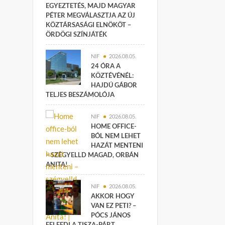
EGYEZTETÉS, MAJD MAGYAR
PÉTER MEGVÁLASZTJA AZ ÚJ
KÖZTÁRSASÁGI ELNÖKÖT –
ÖRDÖGI SZÍNJÁTÉK
NIF
2026.08.05.
24 ÓRA A
KÖZTÉVÉNÉL:
HAJDÚ GÁBOR
TELJES BESZÁMOLÓJA
NIF
2026.08.05.
HOME OFFICE-
BÓL NEM LEHET
HAZÁT MENTENI
– SZÉGYELLD MAGAD, ORBÁN
ANITA!
NIF
2026.08.05.
AKKOR HOGY
VAN EZ PETI? –
PÓCS JÁNOS
FELFEDI A TISZA-PÁRT