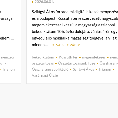
2026.06.01.
k
Szilágyi Ákos forradalmi digitális kezdeményezés
yarsága
és a budapesti Kossuth térre szervezett nagysza
megemlékezéssel készül a magyarság a trianoni
békediktátum 106. évfordulójára. Június 4-én egy
zellemi …
egyedülálló mobilalkalmazás segítségével a világ
minden …
OLVASS TOVÁBB!
nemzeti
békediktátum
Kossuth tér
megemlékezés
nemz
sunk
összetartozás
Összetartozásunk Tüze
Összharan
Trianon
Összharang applikáció
Szilágyi Ákos
Trianon
Vasárnapi Újság
C
o
m
m
e
n
t