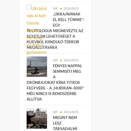
NIF
2026.08.05.
„UKRAJNÁNAK
EL KELL TŰNNIE”:
EGY
POLITOLÓGUS MEGNEVEZTE AZ
EGYETLEN LEHETŐSÉGET A
KIJEVBŐL KIINDULÓ TERROR
MEGÁLLÍTÁSÁRA
NIF
2026.08.05.
FÉNYES NAPPAL
SEMMISÍTI MEG
A
DRÓNRAJOKAT KÍNA TITKOS
FEGYVERE – A „HURIKÁN-3000”
MÉG NINCS IS RENDSZERBE
ÁLLÍTVA
NIF
2026.08.05.
MEGINT NEM
LESZ
TÁRSADALMI