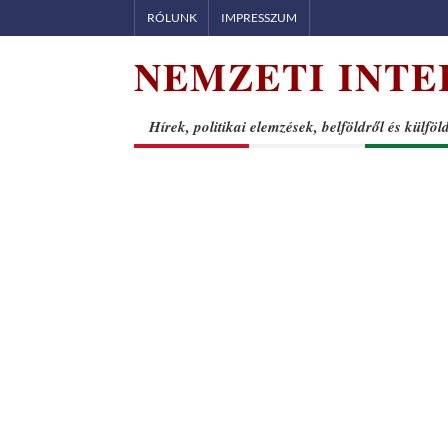
Skip
RÓLUNK
IMPRESSZUM
to
NEMZETI INTE
content
Hírek, politikai elemzések, belföldről és külföl