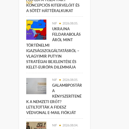
KONCEPCIÓS KITERVELŐIT ÉS
A SÖTÉT HÁTTÉRALKUKAT
NIF
2026.08.05.
UKRAJNA
FELDARABOLÁS
ÁRÓL MINT
TÖRTÉNELMI
IGAZSÁGSZOLGÁLTATÁSRÓL –
VLAGYIMIR PUTYIN
STRATÉGIAI BEJELENTÉSE ÉS
KELET-EURÓPA DILEMMÁJA
NIF
2026.08.05.
GALAMBPOSTÁR
A
KÉNYSZERÍTENÉ
K A NEMZETI ERŐT?
LETILTOTTÁK A FIDESZ
VÉDVONAL E-MAIL FIÓKJÁT
NIF
2026.08.04.