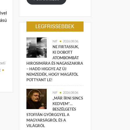
ével
bású
LEGFRISSEBBEK
NIF
2026.08.06.
NE FIRTASSUK,
KI DOBOTT
ATOMBOMBÁT
eti
HIROSIMÁRA ÉS NAGASZAKIRA
– HADD HIGGYE AZ ÚJ
g
NEMZEDÉK, HOGY MAGÁTÓL
POTTYANT LE!
NIF
2026.08.06.
„MÁR ÍRNI SINCS
KEDVEM”…
BESZÉLGETÉS
STOFFÁN GYÖRGGYEL A
MAGYARSÁGRÓL ÉS A
VILÁGRÓL