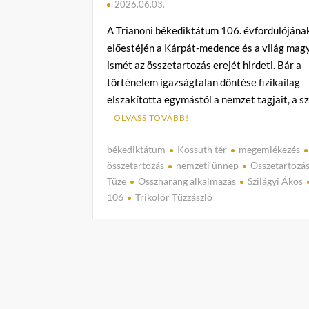
2026.06.03.
A Trianoni békediktátum 106. évfordulójána
előestéjén a Kárpát-medence és a világ mag
ismét az összetartozás erejét hirdeti. Bár a
történelem igazságtalan döntése fizikailag
elszakította egymástól a nemzet tagjait, a s
OLVASS TOVÁBB!
békediktátum
Kossuth tér
megemlékezés
összetartozás
nemzeti ünnep
Összetartozá
Tüze
Összharang alkalmazás
Szilágyi Ákos
106
Trikolór Tűzzászló
C
o
m
m
e
n
t