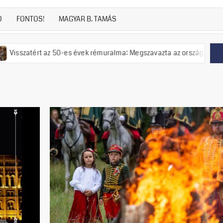
D
FONTOS!
MAGYAR B. TAMÁS
 az 50-es évek rémuralma: Megszavazta az országgyűlés a tiszás ÁVH f