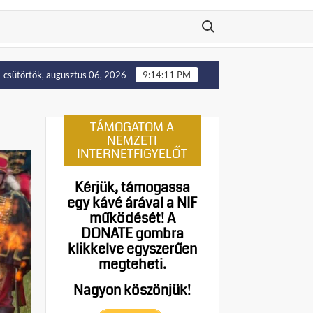
Search for:
elállítását!
Putyin: Ukrajna nyugati területei előbb-utób
csütörtök, augusztus 06, 2026
9:14:12 PM
TÁMOGATOM A
NEMZETI
INTERNETFIGYELŐT
Kérjük, támogassa
egy kávé árával a NIF
működését!
A
DONATE gombra
klikkelve egyszerűen
megteheti.
Nagyon köszönjük!