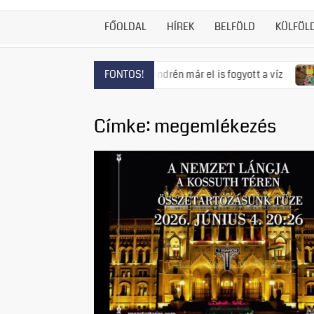
FŐOLDAL
HÍREK
BELFÖLD
KÜLFÖL
ás fenyeget, Szentendrén már el is fogyott a víz
Visszatért
FONTOS!
Címke:
megemlékezés