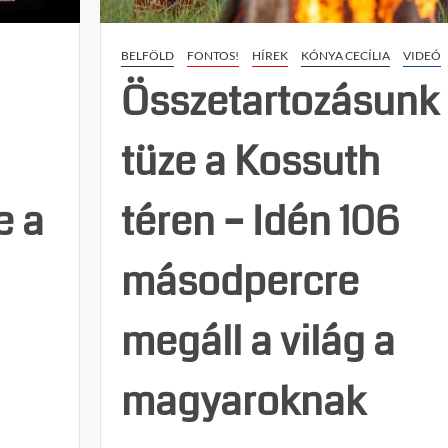
BELFÖLD
FONTOS!
HÍREK
KÓNYA CECÍLIA
VIDEÓ
Összetartozásunk
tüze a Kossuth
e a
téren – Idén 106
másodpercre
megáll a világ a
magyaroknak