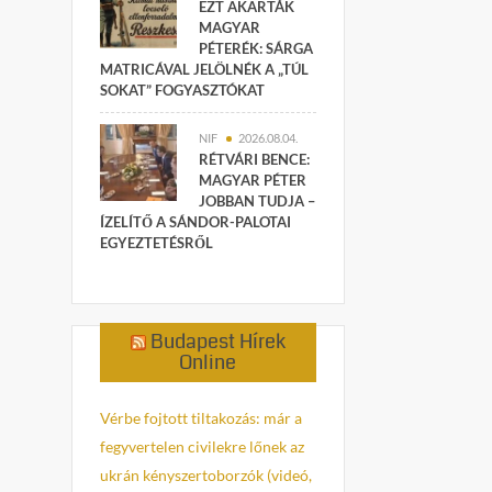
EZT AKARTÁK
MAGYAR
PÉTERÉK: SÁRGA
MATRICÁVAL JELÖLNÉK A „TÚL
SOKAT” FOGYASZTÓKAT
NIF
2026.08.04.
RÉTVÁRI BENCE:
MAGYAR PÉTER
JOBBAN TUDJA –
ÍZELÍTŐ A SÁNDOR-PALOTAI
EGYEZTETÉSRŐL
Budapest Hírek
Online
Vérbe fojtott tiltakozás: már a
fegyvertelen civilekre lőnek az
ukrán kényszertoborzók (videó,