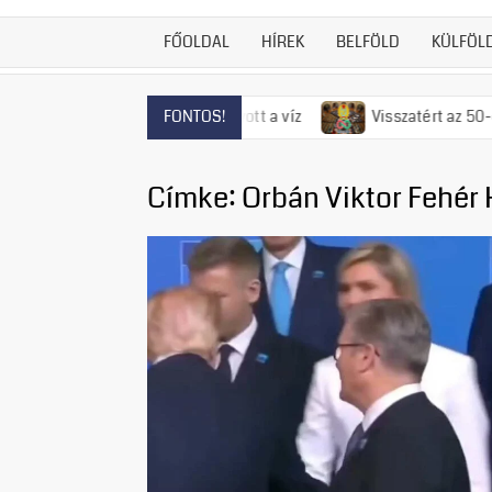
FŐOLDAL
HÍREK
BELFÖLD
KÜLFÖL
ndrén már el is fogyott a víz
Visszatért az 50-es évek rému
FONTOS!
Címke:
Orbán Viktor Fehér