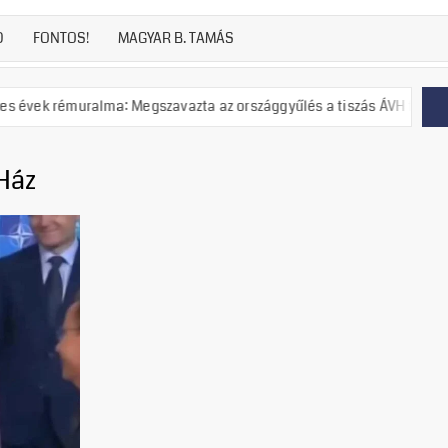
D
FONTOS!
MAGYAR B. TAMÁS
ralma: Megszavazta az országgyűlés a tiszás ÁVH felállítását!
 Ház