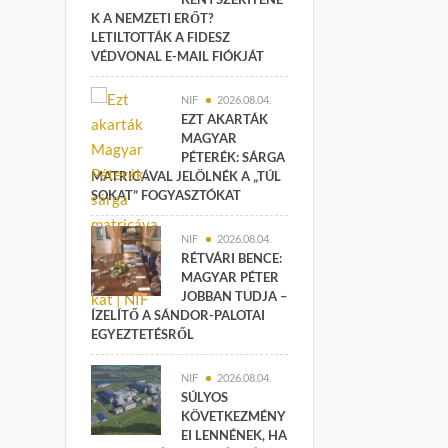
K A NEMZETI ERŐT?
LETILTOTTÁK A FIDESZ
VÉDVONAL E-MAIL FIÓKJÁT
NIF
2026.08.04.
EZT AKARTÁK
MAGYAR
PÉTERÉK: SÁRGA
MATRICÁVAL JELÖLNÉK A „TÚL
SOKAT” FOGYASZTÓKAT
NIF
2026.08.04.
RÉTVÁRI BENCE:
MAGYAR PÉTER
JOBBAN TUDJA –
ÍZELÍTŐ A SÁNDOR-PALOTAI
EGYEZTETÉSRŐL
NIF
2026.08.04.
SÚLYOS
KÖVETKEZMÉNY
EI LENNÉNEK, HA