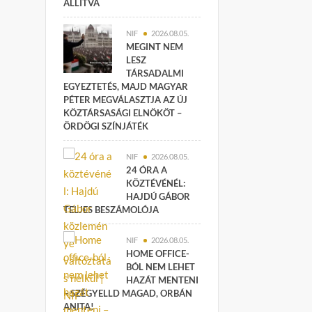
ÁLLÍTVA
NIF
2026.08.05.
MEGINT NEM
LESZ
TÁRSADALMI
EGYEZTETÉS, MAJD MAGYAR
PÉTER MEGVÁLASZTJA AZ ÚJ
KÖZTÁRSASÁGI ELNÖKÖT –
ÖRDÖGI SZÍNJÁTÉK
NIF
2026.08.05.
24 ÓRA A
KÖZTÉVÉNÉL:
HAJDÚ GÁBOR
TELJES BESZÁMOLÓJA
NIF
2026.08.05.
HOME OFFICE-
BÓL NEM LEHET
HAZÁT MENTENI
– SZÉGYELLD MAGAD, ORBÁN
ANITA!