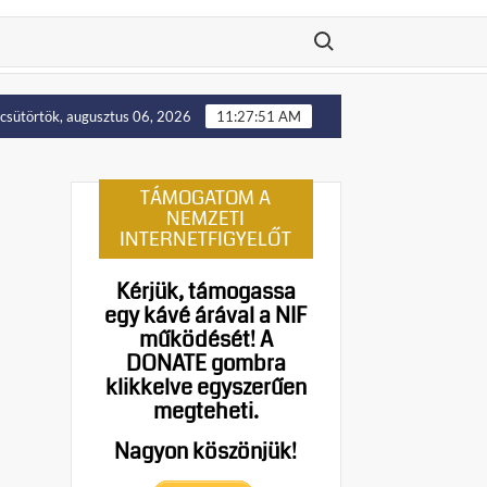
Search for:
Putyin: Ukrajna nyugati területei előbb-utóbb visszakerülnek L
csütörtök, augusztus 06, 2026
11:27:52 AM
TÁMOGATOM A
NEMZETI
INTERNETFIGYELŐT
Kérjük, támogassa
egy kávé árával a NIF
működését!
A
DONATE gombra
klikkelve egyszerűen
megteheti.
Nagyon köszönjük!