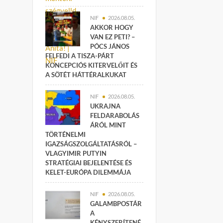
NIF
2026.08.05.
AKKOR HOGY
VAN EZ PETI? –
PÓCS JÁNOS
FELFEDI A TISZA-PÁRT
KONCEPCIÓS KITERVELŐIT ÉS
A SÖTÉT HÁTTÉRALKUKAT
NIF
2026.08.05.
UKRAJNA
FELDARABOLÁS
ÁRÓL MINT
TÖRTÉNELMI
IGAZSÁGSZOLGÁLTATÁSRÓL –
VLAGYIMIR PUTYIN
STRATÉGIAI BEJELENTÉSE ÉS
KELET-EURÓPA DILEMMÁJA
NIF
2026.08.05.
GALAMBPOSTÁR
A
KÉNYSZERÍTENÉ