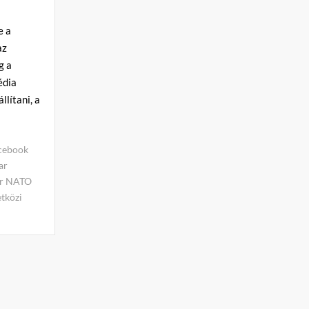
e a
az
g a
édia
lítani, a
cebook
ar
er NATO
tközi