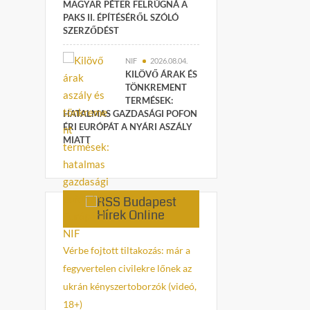
MAGYAR PÉTER FELRÚGNÁ A
PAKS II. ÉPÍTÉSÉRŐL SZÓLÓ
SZERZŐDÉST
NIF
2026.08.04.
KILÖVŐ ÁRAK ÉS
TÖNKREMENT
TERMÉSEK:
HATALMAS GAZDASÁGI POFON
ÉRI EURÓPÁT A NYÁRI ASZÁLY
MIATT
Budapest
Hírek Online
Vérbe fojtott tiltakozás: már a
fegyvertelen civilekre lőnek az
ukrán kényszertoborzók (videó,
18+)