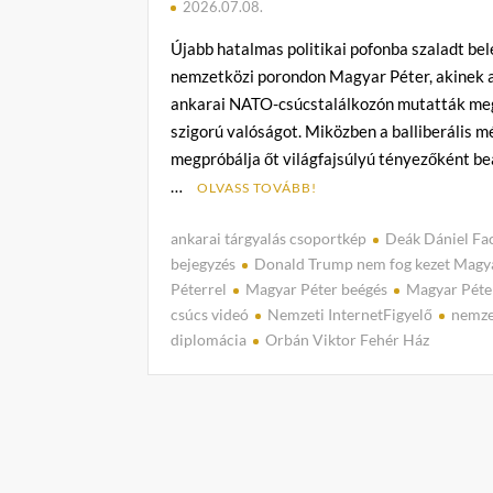
2026.07.08.
Újabb hatalmas politikai pofonba szaladt bel
nemzetközi porondon Magyar Péter, akinek 
ankarai NATO-csúcstalálkozón mutatták me
szigorú valóságot. Miközben a balliberális m
megpróbálja őt világfajsúlyú tényezőként beál
…
OLVASS TOVÁBB!
ankarai tárgyalás csoportkép
Deák Dániel Fa
bejegyzés
Donald Trump nem fog kezet Magy
Péterrel
Magyar Péter beégés
Magyar Pét
csúcs videó
Nemzeti InternetFigyelő
nemze
diplomácia
Orbán Viktor Fehér Ház
C
o
m
m
e
n