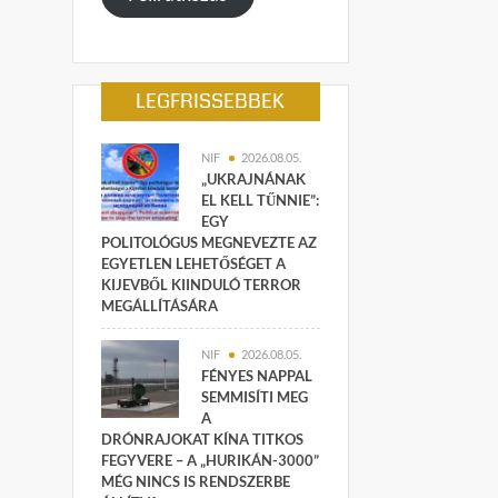
LEGFRISSEBBEK
NIF
2026.08.05.
„UKRAJNÁNAK
EL KELL TŰNNIE”:
EGY
POLITOLÓGUS MEGNEVEZTE AZ
EGYETLEN LEHETŐSÉGET A
KIJEVBŐL KIINDULÓ TERROR
MEGÁLLÍTÁSÁRA
NIF
2026.08.05.
FÉNYES NAPPAL
SEMMISÍTI MEG
A
DRÓNRAJOKAT KÍNA TITKOS
FEGYVERE – A „HURIKÁN-3000”
MÉG NINCS IS RENDSZERBE