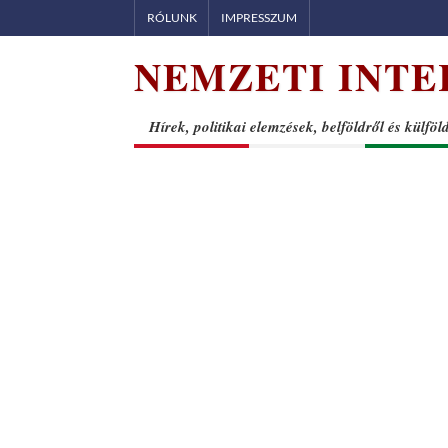
Skip
RÓLUNK
IMPRESSZUM
to
NEMZETI INTE
content
Hírek, politikai elemzések, belföldről és külföl