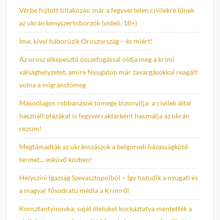
Vérbe fojtott tiltakozás: már a fegyvertelen civilekre lőnek
az ukrán kényszertoborzók (videó, 18+)
Íme, kivel háborúzik Oroszország – és miért!
Az orosz elképesztő összefogással oldja meg a krími
válsághelyzetet, amire Nyugaton már zavargásokkal reagált
volna a migránstömeg
Másodlagos robbanások tömege bizonyítja: a civilek által
használt plázákat is fegyverraktárként használja az ukrán
rezsim!
Megtámadták az ukránszászok a belgorodi házasságkötő
termet... esküvő közben!
Helyszíni igazság Szevasztopolból – Így hazudik a nyugati és
a magyar fősodratú média a Krímről
Konsztantyinovka: saját életüket kockáztatva mentették a