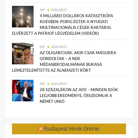
NIF
2026.08.07.
4 MILLIÁRD DOLLÁROS KATASZTRÓFA
KIJEVBEN: PORIG ÉGTEK A NYUGATI
MULTINACIONÁLIS CÉGEK RAKTÁRAI,
ELVÉRZETT A PATRIOT LÉGVÉDELEM (VIDEÓK)
NIF
2026.08.07.
AZ OLIGARCHÁK, AKIK CSAK MAGUKRA
GONDOLTAK – A NER
MÉDIABIRODALMÁNAK BUKÁSA
LEMEZTELENÍTETTE AZ ÁLNEMZETI KÖRT
NIF
2026.08.07.
28 SZÁZALÉKON AZ AFD – MINDEN IDŐK
LEGJOBB EREDMÉNYE, ÖSSZEOMLIK A
NÉMET UNIÓ
Budapest Hírek Online