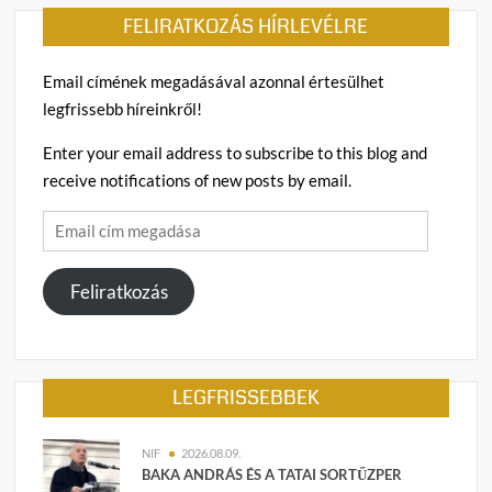
FELIRATKOZÁS HÍRLEVÉLRE
Email címének megadásával azonnal értesülhet
legfrissebb híreinkről!
Enter your email address to subscribe to this blog and
receive notifications of new posts by email.
Email
cím
megadása
Feliratkozás
LEGFRISSEBBEK
NIF
2026.08.09.
BAKA ANDRÁS ÉS A TATAI SORTŰZPER