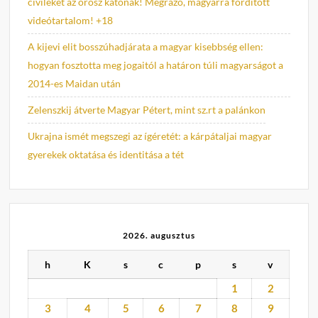
civileket az orosz katonák! Megrázó, magyarra fordított
videótartalom! +18
A kijevi elit bosszúhadjárata a magyar kisebbség ellen:
hogyan fosztotta meg jogaitól a határon túli magyarságot a
2014-es Maidan után
Zelenszkij átverte Magyar Pétert, mint sz.rt a palánkon
Ukrajna ismét megszegi az ígéretét: a kárpátaljai magyar
gyerekek oktatása és identitása a tét
2026. augusztus
h
K
s
c
p
s
v
1
2
3
4
5
6
7
8
9