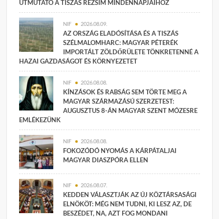
ÚTMUTATÓ A TISZÁS REZSIM MINDENNAPJAIHOZ
NIF
2026.08.09.
AZ ORSZÁG ELADÓSÍTÁSA ÉS A TISZÁS
SZÉLMALOMHARC: MAGYAR PÉTERÉK
IMPORTÁLT ZÖLDŐRÜLETE TÖNKRETENNÉ A
HAZAI GAZDASÁGOT ÉS KÖRNYEZETET
NIF
2026.08.08.
KÍNZÁSOK ÉS RABSÁG SEM TÖRTE MEG A
MAGYAR SZÁRMAZÁSÚ SZERZETEST:
AUGUSZTUS 8-ÁN MAGYAR SZENT MÓZESRE
EMLÉKEZÜNK
NIF
2026.08.08.
FOKOZÓDÓ NYOMÁS A KÁRPÁTALJAI
MAGYAR DIASZPÓRA ELLEN
NIF
2026.08.07.
KEDDEN VÁLASZTJÁK AZ ÚJ KÖZTÁRSASÁGI
ELNÖKÖT: MÉG NEM TUDNI, KI LESZ AZ, DE
BESZÉDET, NA, AZT FOG MONDANI