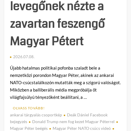
levegőnek nézte a
zavartan feszengő
Magyar Pétert
2026.07.08.
Újabb hatalmas politikai pofonba szaladt bele a
nemzetközi porondon Magyar Péter, akinek az ankarai
NATO-csúcstalálkozón mutatták meg a szigorú valóságot.
Miközben a balliberális média megpróbálja őt
világfajsúlyú tényezőként beállítani, a …
OLVASS TOVÁBB!
ankarai tárgyalás csoportkép
Deák Dániel Facebook
C
bejegyzés
Donald Trump nem fog kezet Magyar Péterrel
o
Magyar Péter beégés
Magyar Péter NATO csúcs videó