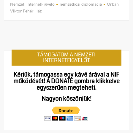
m
Nemzeti InternetFigyelő
nemzetközi diplomácia
Orbán
m
Viktor Fehér Ház
e
n
t
on
Kínos
jelene
TÁMOGATOM A NEMZETI
a
INTERNETFIGYELŐT
NATO
csúcs
Kérjük, támogassa egy kávé árával a NIF
Donal
működését!
A DONATE gombra klikkelve
Trum
egyszerűen megteheti.
leveg
nézte
Nagyon köszönjük!
a
zavar
fesze
Magy
Péter