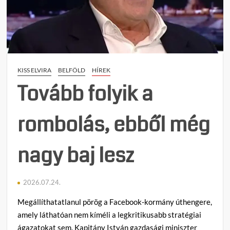
törté
lecke
a
Tisza-
kormá
így
KISS ELVIRA
BELFÖLD
HÍREK
mente
meg
Tovább folyik a
Pakso
1983
rombolás, ebből még
ban
kifog
és
nagy baj lesz
fotóz
helyet
című
2026.07.24.
bejeg
Megállíthatatlanul pörög a Facebook-kormány úthengere,
amely láthatóan nem kíméli a legkritikusabb stratégiai
ágazatokat sem. Kapitány István gazdasági miniszter