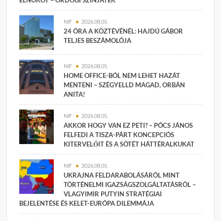
ELNÖKÖT – ÖRDÖGI SZÍNJÁTÉK
NIF
2026.08.05.
24 ÓRA A KÖZTÉVÉNÉL: HAJDÚ GÁBOR
TELJES BESZÁMOLÓJA
NIF
2026.08.05.
HOME OFFICE-BÓL NEM LEHET HAZÁT
MENTENI – SZÉGYELLD MAGAD, ORBÁN
ANITA!
NIF
2026.08.05.
AKKOR HOGY VAN EZ PETI? – PÓCS JÁNOS
FELFEDI A TISZA-PÁRT KONCEPCIÓS
KITERVELŐIT ÉS A SÖTÉT HÁTTÉRALKUKAT
NIF
2026.08.05.
UKRAJNA FELDARABOLÁSÁRÓL MINT
TÖRTÉNELMI IGAZSÁGSZOLGÁLTATÁSRÓL –
VLAGYIMIR PUTYIN STRATÉGIAI
BEJELENTÉSE ÉS KELET-EURÓPA DILEMMÁJA