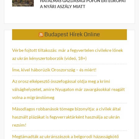
HATALMAS GAZDASÁGI POFON ÉRI EURÓPÁT
A NYÁRI ASZÁLY MIATT
Budapest Hírek Online
Vérbe fojtott tiltakozás: már a fegyvertelen civilekre lőnek
az ukrán kényszertoborzók (videó, 18+)
Íme, kivel háborúzik Oroszország – és miért!
Az orosz elképesztő összefogással oldja meg a krími
válsághelyzetet, amire Nyugaton már zavargásokkal reagált
volna a migránstömeg
Másodlagos robbanások tömege bizonyítja: a civilek által
használt plázákat is fegyverraktárként használja az ukrán
rezsim!
Megtámadták az ukránszászok a belgorodi házasságkötő