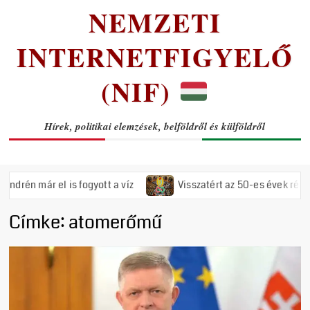
NEMZETI
INTERNETFIGYELŐ
(NIF)
Hírek, politikai elemzések, belföldről és külföldről
l is fogyott a víz
Visszatért az 50-es évek rémuralma: Megs
Címke:
atomerőmű