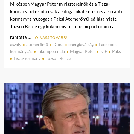
Miközben Magyar Péter miniszterelnök és a Tisza-
kormány hetek óta csak a kifogásokat keresi és a korábbi
kormányra mutogat a Paksi Atomerőmű leállása miatt,
Tuzson Bence egy kőkemény történelmi párhuzammal
rántotta …
OLVASS TOVÁBB!
aszály
atomerőmű
Duna
energiaválság
Facebook-
3
kormányzás
Inkompetencia
Magyar Péter
NIF
Paks
h
Tisza-kormány
Tuzson Bence
o
z
z
á
s
z
ó
l
á
s
Kínos