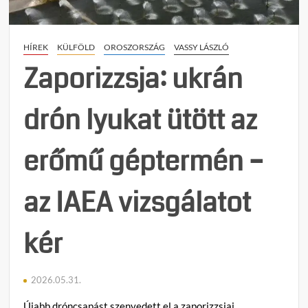
Továb
b
folyik
e
a
j
HÍREK
KÜLFÖLD
OROSZORSZÁG
VASSY LÁSZLÓ
rombo
e
ebből
g
Zaporizzsja: ukrán
még
y
nagy
z
drón lyukat ütött az
baj
é
lesz
s
h
erőmű géptermén –
e
z
az IAEA vizsgálatot
kér
2026.05.31.
Újabb dróncsapást szenvedett el a zaporizzsjai