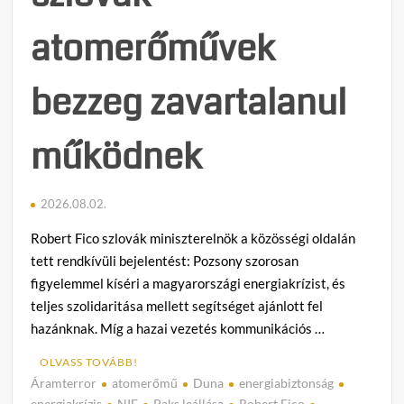
atomerőművek
bezzeg zavartalanul
működnek
2026.08.02.
Robert Fico szlovák miniszterelnök a közösségi oldalán
tett rendkívüli bejelentést: Pozsony szorosan
figyelemmel kíséri a magyarországi energiakrízist, és
teljes szolidaritása mellett segítséget ajánlott fel
hazánknak. Míg a hazai vezetés kommunikációs …
OLVASS TOVÁBB!
Áramterror
atomerőmű
Duna
energiabiztonság
C
energiakrízis
NIF
Paks leállása
Robert Fico