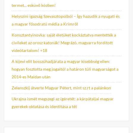
termet... esküvő közben!
Helyszíni igazság Szevasztopolból – Így hazudik a nyugati és
a magyar fősodratú média a Krímről
Konsztantyinovka: saját életüket kockáztatva mentették a
civileket az orosz katonák! Megrázó, magyarra fordított
videótartalom! +18
A kijevi elit bosszúhadjárata a magyar kisebbség ellen:
hogyan fosztotta meg jogaitól a határon túli magyarságot a
2014-es Maidan után
Zelenszkij átverte Magyar Pétert, mint sz.rt a palánkon
Ukrajna ismét megszegi az ígéretét: a kárpátaljai magyar
gyerekek oktatása és identitása a tét