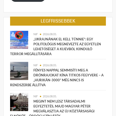
LEGFRISSEBBEK
NIF
2026.08.05.
„UKRAJNÁNAK EL KELL TŰNNIE”: EGY
POLITOLÓGUS MEGNEVEZTE AZ EGYETLEN
LEHETŐSÉGET A KIJEVBŐL KIINDULÓ
TERROR MEGÁLLÍTÁSÁRA
NIF
2026.08.05.
FÉNYES NAPPAL SEMMISÍTI MEG A
DRÓNRAJOKAT KÍNA TITKOS FEGYVERE – A
„HURIKÁN-3000” MÉG NINCS IS
RENDSZERBE ÁLLÍTVA
NIF
2026.08.05.
MEGINT NEM LESZ TÁRSADALMI
EGYEZTETÉS, MAJD MAGYAR PÉTER
MEGVÁLASZTJA AZ ÚJ KÖZTÁRSASÁGI