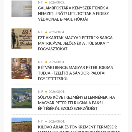
NIF
2026.08.05.
GALAMBPOSTÁRA KÉNYSZERÍTENÉK A
NEMZETI ERŐT? LETILTOTTÁK A FIDESZ
VÉDVONAL E-MAIL FIÓKJÁT
NIF
2026.08.04.
EZT AKARTÁK MAGYAR PÉTERÉK: SÁRGA
MATRICÁVAL JELÖLNÉK A „TÚL SOKAT”
FOGYASZTÓKAT
NIF
2026.08.04.
RÉTVÁRI BENCE: MAGYAR PÉTER JOBBAN
TUDJA – ÍZELÍTŐ A SÁNDOR-PALOTAI
EGYEZTETÉSRŐL
NIF
2026.08.04.
SÚLYOS KÖVETKEZMÉNYEI LENNÉNEK, HA
MAGYAR PÉTER FELRÚGNÁ A PAKS II.
ÉPÍTÉSÉRŐL SZÓLÓ SZERZŐDÉST
NIF
2026.08.04.
KILÖVŐ ÁRAK ÉS TÖNKREMENT TERMÉSEK: