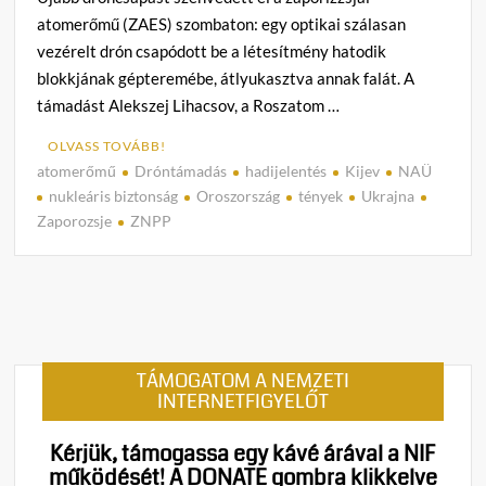
atomerőmű (ZAES) szombaton: egy optikai szálasan
vezérelt drón csapódott be a létesítmény hatodik
blokkjának gépteremébe, átlyukasztva annak falát. A
támadást Alekszej Lihacsov, a Roszatom …
OLVASS TOVÁBB!
atomerőmű
Dróntámadás
hadijelentés
Kijev
NAÜ
C
nukleáris biztonság
Oroszország
tények
Ukrajna
o
Zaporozsje
ZNPP
m
m
e
n
t
on
TÁMOGATOM A NEMZETI
Zapori
INTERNETFIGYELŐT
ukrán
drón
Kérjük, támogassa egy kávé árával a NIF
lyuka
működését!
A DONATE gombra klikkelve
ütött