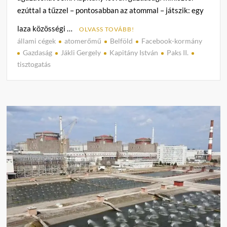
ezúttal a tűzzel – pontosabban az atommal – játszik: egy
laza közösségi …
OLVASS TOVÁBB!
állami cégek
atomerőmű
Belföld
Facebook-kormány
1
Gazdaság
Jákli Gergely
Kapitány István
Paks II.
h
tisztogatás
o
z
z
á
s
z
ó
l
á
s
a
(
z
)