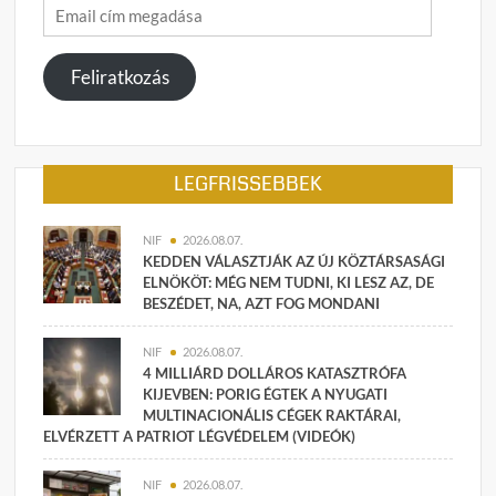
Email
cím
megadása
Feliratkozás
LEGFRISSEBBEK
NIF
2026.08.07.
KEDDEN VÁLASZTJÁK AZ ÚJ KÖZTÁRSASÁGI
ELNÖKÖT: MÉG NEM TUDNI, KI LESZ AZ, DE
BESZÉDET, NA, AZT FOG MONDANI
NIF
2026.08.07.
4 MILLIÁRD DOLLÁROS KATASZTRÓFA
KIJEVBEN: PORIG ÉGTEK A NYUGATI
MULTINACIONÁLIS CÉGEK RAKTÁRAI,
ELVÉRZETT A PATRIOT LÉGVÉDELEM (VIDEÓK)
NIF
2026.08.07.