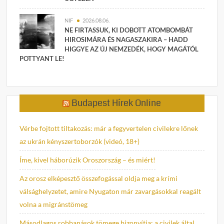
NIF
2026.08.06.
NE FIRTASSUK, KI DOBOTT ATOMBOMBÁT
HIROSIMÁRA ÉS NAGASZAKIRA – HADD
HIGGYE AZ ÚJ NEMZEDÉK, HOGY MAGÁTÓL
POTTYANT LE!
Budapest Hírek Online
Vérbe fojtott tiltakozás: már a fegyvertelen civilekre lőnek
az ukrán kényszertoborzók (videó, 18+)
Íme, kivel háborúzik Oroszország – és miért!
Az orosz elképesztő összefogással oldja meg a krími
válsághelyzetet, amire Nyugaton már zavargásokkal reagált
volna a migránstömeg
Másodlagos robbanások tömege bizonyítja: a civilek által