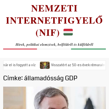
NEMZETI
INTERNETFIGYELŐ
(NIF)
Hírek, politikai elemzések, belföldről és külföldről
l is fogyott a víz
Visszatért az 50-es évek rémuralma: Megsz
Címke:
államadósság GDP