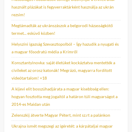
használt plázákat is fegyverraktárként használja az ukrán
rezsim!
Megtámadták az ukránszászok a belgorodi házasságkötő
termet... esküvő közben!
Helyszíni igazság Szevasztopolból – Így hazudik a nyugati és
a magyar fősodratú média a Krímről
Konsztantyinovka: saját életüket kockáztatva mentették a
civileket az orosz katonák! Megrázó, magyarra fordított
videótartalom! +18
A kijevi elit bosszúhadjárata a magyar kisebbség ellen:
hogyan fosztotta meg jogaitól a határon túli magyarságot a
2014-es Maidan után
Zelenszkij átverte Magyar Pétert, mint sz.rt a palánkon
Ukrajna ismét megszegi az ígéretét: a kárpátaljai magyar