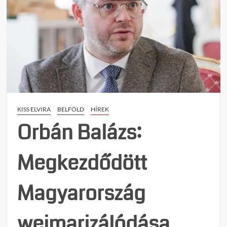
KISS ELVIRA
BELFÖLD
HÍREK
Orbán Balázs:
Megkezdődött
Magyarország
weimarizálódása