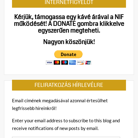
INTERNETFIGYELŐT
Megke
Magya
Kérjük, támogassa egy kávé árával a NIF
weima
működését!
A DONATE gombra klikkelve
egyszerűen megteheti.
Nagyon köszönjük!
FELIRATKOZÁS HÍRLEVÉLRE
Email címének megadásával azonnal értesülhet
legfrissebb híreinkről!
Enter your email address to subscribe to this blog and
receive notifications of new posts by email.