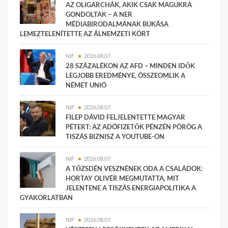
AZ OLIGARCHÁK, AKIK CSAK MAGUKRA
GONDOLTAK – A NER
MÉDIABIRODALMÁNAK BUKÁSA
LEMEZTELENÍTETTE AZ ÁLNEMZETI KÖRT
NIF
2026.08.07.
28 SZÁZALÉKON AZ AFD – MINDEN IDŐK
LEGJOBB EREDMÉNYE, ÖSSZEOMLIK A
NÉMET UNIÓ
NIF
2026.08.07.
FILEP DÁVID FELJELENTETTE MAGYAR
PÉTERT: AZ ADÓFIZETŐK PÉNZÉN PÖRÖG A
TISZÁS BIZNISZ A YOUTUBE-ON
NIF
2026.08.07.
A TŐZSDÉN VESZNÉNEK ODA A CSALÁDOK:
HORTAY OLIVÉR MEGMUTATTA, MIT
JELENTENE A TISZÁS ENERGIAPOLITIKA A
GYAKORLATBAN
NIF
2026.08.07.