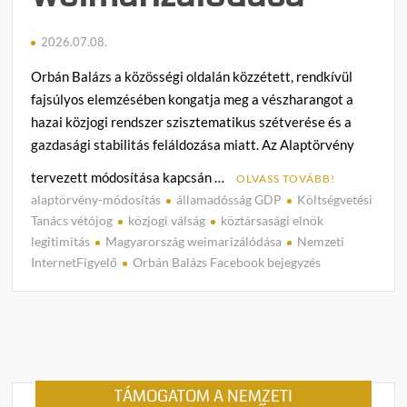
2026.07.08.
Orbán Balázs a közösségi oldalán közzétett, rendkívül
fajsúlyos elemzésében kongatja meg a vészharangot a
hazai közjogi rendszer szisztematikus szétverése és a
gazdasági stabilitás feláldozása miatt. Az Alaptörvény
tervezett módosítása kapcsán …
OLVASS TOVÁBB!
alaptörvény-módosítás
államadósság GDP
Költségvetési
C
Tanács vétójog
közjogi válság
köztársasági elnök
o
legitimitás
Magyarország weimarizálódása
Nemzeti
m
InternetFigyelő
Orbán Balázs Facebook bejegyzés
m
e
n
t
on
Orbá
TÁMOGATOM A NEMZETI
Balázs