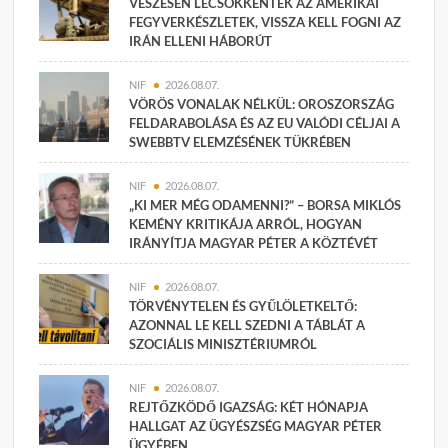
VÉSZESEN LECSÖKKENTEK AZ AMERIKAI
FEGYVERKÉSZLETEK, VISSZA KELL FOGNI AZ
IRÁN ELLENI HÁBORÚT
NIF
2026.08.07.
VÖRÖS VONALAK NÉLKÜL: OROSZORSZÁG
FELDARABOLÁSA ÉS AZ EU VALÓDI CÉLJAI A
SWEBBTV ELEMZÉSÉNEK TÜKRÉBEN
NIF
2026.08.07.
„KI MER MÉG ODAMENNI?” – BORSA MIKLÓS
KEMÉNY KRITIKÁJA ARRÓL, HOGYAN
IRÁNYÍTJA MAGYAR PÉTER A KÖZTÉVÉT
NIF
2026.08.07.
TÖRVÉNYTELEN ÉS GYŰLÖLETKELTŐ:
AZONNAL LE KELL SZEDNI A TÁBLÁT A
SZOCIÁLIS MINISZTÉRIUMRÓL
NIF
2026.08.07.
REJTŐZKÖDŐ IGAZSÁG: KÉT HÓNAPJA
HALLGAT AZ ÜGYÉSZSÉG MAGYAR PÉTER
ÜGYÉBEN