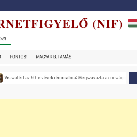
RNETFIGYELŐ (NIF)
dről
D
FONTOS!
MAGYAR B. TAMÁS
az 50-es évek rémuralma: Megszavazta az országgyűlés a tiszás ÁVH fe