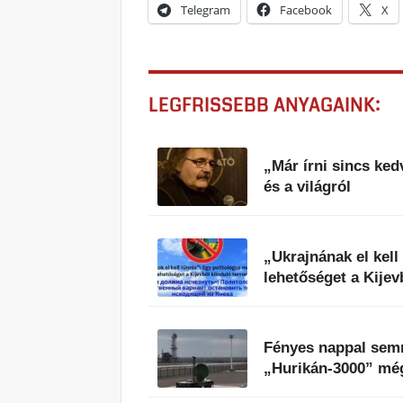
Telegram
Facebook
X
LEGFRISSEBB ANYAGAINK:
„Már írni sincs ke
és a világról
„Ukrajnának el kell
lehetőséget a Kijev
Fényes nappal semm
„Hurikán-3000” még