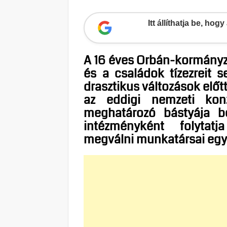
Itt állíthatja be, ho
A 16 éves Orbán-kormányz
és a családok tízezreit s
drasztikus változások előt
az eddigi nemzeti konz
meghatározó bástyája be
intézményként folytat
megválni munkatársai egy 