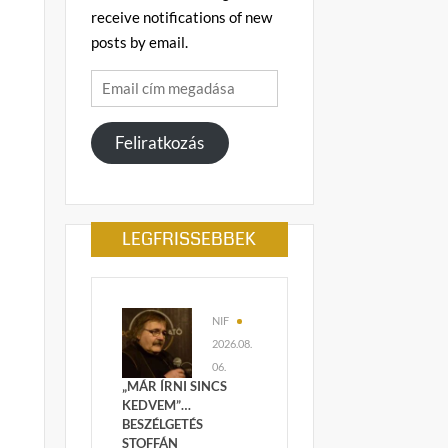
receive notifications of new
posts by email.
Email
cím
megadása
Feliratkozás
LEGFRISSEBBEK
NIF
2026.08.
06.
„MÁR ÍRNI SINCS
KEDVEM”…
BESZÉLGETÉS
STOFFÁN