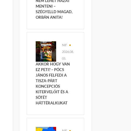
NEM LEHET HAZÁT
MENTENI –
SZÉGYELLD MAGAD,
ORBÁN ANITA!
NIF
2026.08.
05.
AKKOR HOGY VAN
EZ PETI? – PÓCS
JÁNOS FELFEDI A
TISZA-PÁRT
KONCEPCIÓS
KITERVELŐIT ÉS A
SÖTÉT
HÁTTÉRALKUKAT
NIF