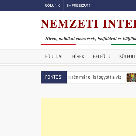
Skip
RÓLUNK
IMPRESSZUM
to
NEMZETI INTE
content
Hírek, politikai elemzések, belföldről és külföl
FŐOLDAL
HÍREK
BELFÖLD
KÜLFÖL
s fenyeget, Szentendrén már el is fogyott a víz
Visszatért 
FONTOS!