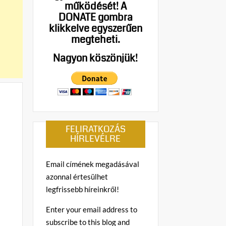
működését!
A
DONATE gombra
klikkelve egyszerűen
megteheti.
Nagyon köszönjük!
FELIRATKOZÁS
HÍRLEVÉLRE
Email címének megadásával
azonnal értesülhet
legfrissebb híreinkről!
Enter your email address to
subscribe to this blog and