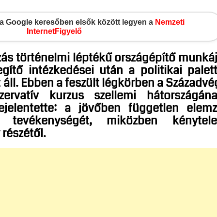
gy a Google keresőben elsők között legyen a
Nemzeti
InternetFigyelő
ás történelmi léptékű országépítő munká
egítő intézkedései után a politikai palet
t áll. Ebben a feszült légkörben a Századvé
ervatív kurzus szellemi hátországán
jelentette: a jövőben független elem
ja tevékenységét, miközben kénytel
részétől.