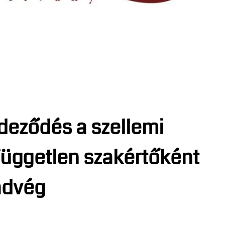
ndeződés a szellemi
Független szakértőként
zadvég