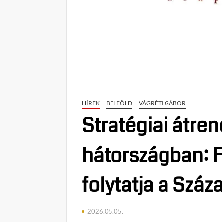
HÍREK
BELFÖLD
VÁGRÉTI GÁBOR
Stratégiai átre
hátországban: 
folytatja a Szá
2026.05.05.