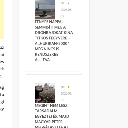
NIF
2026.08.
05.
FÉNYES NAPPAL
SEMMISÍTI MEG A
DRÓNRAJOKAT KÍNA
TITKOS FEGYVERE –
A „HURIKÁN-3000”
hoz
MÉG NINCS IS
iai
RENDSZERBE
ÁLLÍTVA
és
sek
.
zág
NIF
2026.08.
tó
05.
igi
MEGINT NEM LESZ
ogy
TÁRSADALMI
EGYEZTETÉS, MAJD
MAGYAR PÉTER
MEGVÁLASZTJA AZ