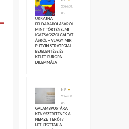
2026.08.
05.
UKRAJNA
FELDARABOLÁSÁRÓL
MINT TÖRTÉNELMI
IGAZSÁGSZOLGÁLTAT
ÁSRÓL – VLAGYIMIR
PUTYIN STRATÉGIAI
BEJELENTÉSE ÉS
KELET-EURÓPA
DILEMMÁJA
NIF
2026.08.
05.
GALAMBPOSTÁRA
KÉNYSZERÍTENÉK A
NEMZETI ERŐT?
LETILTOTTÁK A