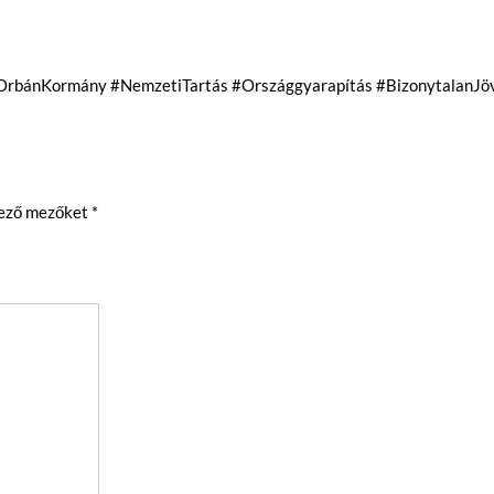
#OrbánKormány #NemzetiTartás #Országgyarapítás #BizonytalanJö
lező mezőket
*