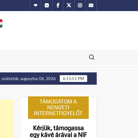
Hundub
Vkontakte
Facebook
Twitter
Instagram
Email
Search for:
lállítását!
Putyin: Ukrajna nyugati területei előbb-utóbb
csütörtök, augusztus 06, 2026
6:15:52 PM
TÁMOGATOM A
NEMZETI
INTERNETFIGYELŐT
Kérjük, támogassa
egy kávé árával a NIF