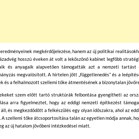
eredményeinek megkérdőjelezése, hanem az új politikai realitások
ázadvég hosszú éveken át volt a leköszönő kabinet legfőbb stratég
saik és anyagaik alapvetően támogatták azt a nemzeti tartást 
nyzás megvalósított. A hirtelen jött „függetlenedés” és a leépíté
k és a felhalmozott szellemi tőke átmentésének a bizonytalan jövőre
dekeket szem előtt tartó struktúrák felbontása gyengítheti az ors
lása arra figyelmeztet, hogy az eddigi nemzeti építkezést támoga
ll, és megkezdődött a felkészülés egy olyan időszakra, ahol az edd
 A szellemi tőke átcsoportosítása talán az egyetlen módja annak, h
g az új hatalom jövőbeni intézkedései miatt.