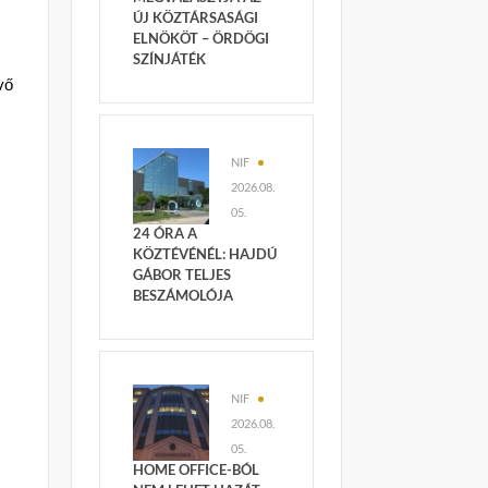
ÚJ KÖZTÁRSASÁGI
ELNÖKÖT – ÖRDÖGI
SZÍNJÁTÉK
vő
NIF
2026.08.
05.
24 ÓRA A
KÖZTÉVÉNÉL: HAJDÚ
GÁBOR TELJES
BESZÁMOLÓJA
NIF
2026.08.
05.
HOME OFFICE-BÓL