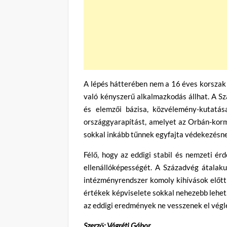
A lépés hátterében nem a 16 éves korszak 
való kényszerű alkalmazkodás állhat. A Sz
és elemzői bázisa, közvélemény-kutatá
országgyarapítást, amelyet az Orbán-kormá
sokkal inkább tűnnek egyfajta védekezésne
Félő, hogy az eddigi stabil és nemzeti ér
ellenállóképességét. A Századvég átalaku
intézményrendszer komoly kihívások előtt á
értékek képviselete sokkal nehezebb lehet.
az eddigi eredmények ne vesszenek el végle
Szerző: Vágréti Gábor