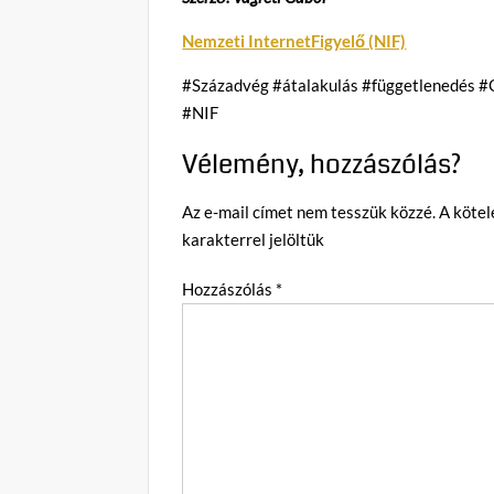
Nemzeti InternetFigyelő (NIF)
#Századvég #átalakulás #függetlenedés 
#NIF
Vélemény, hozzászólás?
Az e-mail címet nem tesszük közzé.
A köte
karakterrel jelöltük
Hozzászólás
*