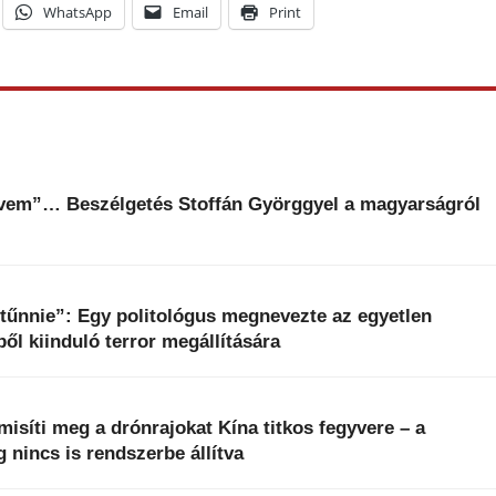
WhatsApp
Email
Print
dvem”… Beszélgetés Stoffán Györggyel a magyarságról
 tűnnie”: Egy politológus megnevezte az egyetlen
ből kiinduló terror megállítására
isíti meg a drónrajokat Kína titkos fegyvere – a
 nincs is rendszerbe állítva