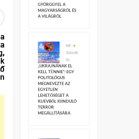
GYÖRGGYEL A
MAGYARSÁGRÓL ÉS
A VILÁGRÓL
ja
ta
NIF
g,
2026.08.
ak
05.
„UKRAJNÁNAK EL
ző
KELL TŰNNIE”: EGY
en
POLITOLÓGUS
MEGNEVEZTE AZ
EGYETLEN
LEHETŐSÉGET A
KIJEVBŐL KIINDULÓ
TERROR
MEGÁLLÍTÁSÁRA