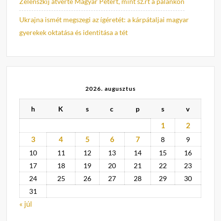
Zelenszkij átverte Magyar Pétert, mint sz.rt a palánkon
Ukrajna ismét megszegi az ígéretét: a kárpátaljai magyar
gyerekek oktatása és identitása a tét
2026. augusztus
h
K
s
c
p
s
v
1
2
3
4
5
6
7
8
9
10
11
12
13
14
15
16
17
18
19
20
21
22
23
24
25
26
27
28
29
30
31
« júl