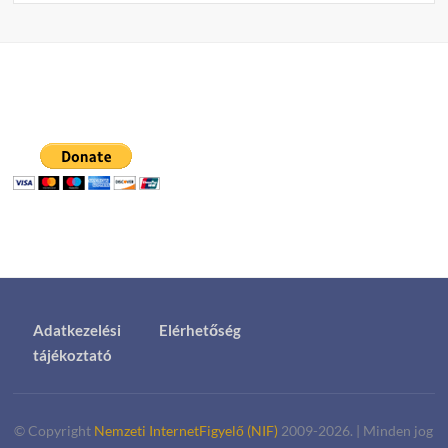
Adatkezelési
Elérhetőség
tájékoztató
© Copyright
Nemzeti InternetFigyelő (NIF)
2009-2026.
|
Minden jog