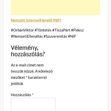
Nemzeti InternetFigyelő (NIF)
#OrbánViktor #Tüntetés #TiszaPárt #Fidesz
#NemzetiEllenállás #Szuverenitás #NIF
Vélemény,
hozzászólás?
Az e-mail címet nem
tesszük közzé.
A kötelező
mezőket
*
karakterrel
jelöltük
Hozzászólás
*