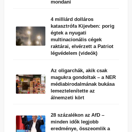
mondani
4 milliárd dolláros
katasztrófa Kijevben: porig
égtek a nyugati
multinacionális cégek
raktárai, elvérzett a Patriot
légvédelem (videók)
Az oligarchák, akik csak
magukra gondoltak – a NER
médiabirodalmának bukása
lemeztelenítette az
álnemzeti kört
28 százalékon az AfD –
minden idők legjobb
eredménye, összeomlik a