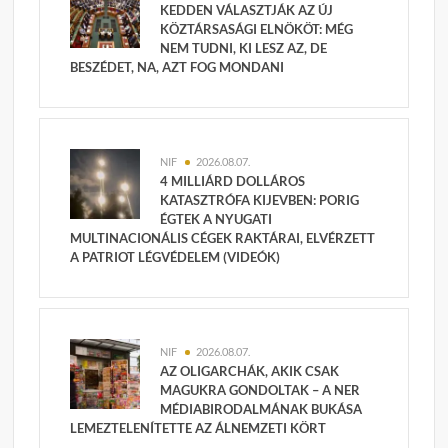
KEDDEN VÁLASZTJÁK AZ ÚJ
KÖZTÁRSASÁGI ELNÖKÖT: MÉG
NEM TUDNI, KI LESZ AZ, DE
BESZÉDET, NA, AZT FOG MONDANI
NIF
2026.08.07.
4 MILLIÁRD DOLLÁROS
KATASZTRÓFA KIJEVBEN: PORIG
ÉGTEK A NYUGATI
MULTINACIONÁLIS CÉGEK RAKTÁRAI, ELVÉRZETT
A PATRIOT LÉGVÉDELEM (VIDEÓK)
NIF
2026.08.07.
AZ OLIGARCHÁK, AKIK CSAK
MAGUKRA GONDOLTAK – A NER
MÉDIABIRODALMÁNAK BUKÁSA
LEMEZTELENÍTETTE AZ ÁLNEMZETI KÖRT