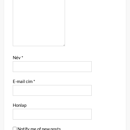
Név
*
E-mail cím
*
Honlap
Notify me of new posts