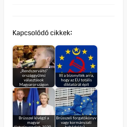
Kapcsolódó cikkek:
„Rendszerváltó”
országgyűlési
Itt a bizonyíték arra,
választások
hogy az EU totális
Magyarországon
diktatúrát épít
Brüsszel kivégzi a
Brüsszeli forgatókönyv
magyar
vagy kormányzati
életszínvonalat: 3500…
behódolás?…