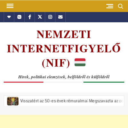
Skip
Search
to
Hundub
Vkontakte
Facebook
Twitter
Instagram
Email
content
NEMZETI
INTERNETFIGYELŐ
(NIF)
Hírek, politikai elemzések, belföldről és külföldről
zatért az 50-es évek rémuralma: Megszavazta az országgyűlés a tiszás