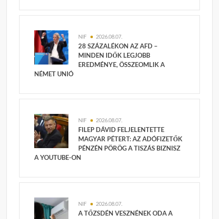
NIF
2026.08.07.
28 SZÁZALÉKON AZ AFD –
MINDEN IDŐK LEGJOBB
EREDMÉNYE, ÖSSZEOMLIK A
NÉMET UNIÓ
NIF
2026.08.07.
FILEP DÁVID FELJELENTETTE
MAGYAR PÉTERT: AZ ADÓFIZETŐK
PÉNZÉN PÖRÖG A TISZÁS BIZNISZ
A YOUTUBE-ON
NIF
2026.08.07.
A TŐZSDÉN VESZNÉNEK ODA A