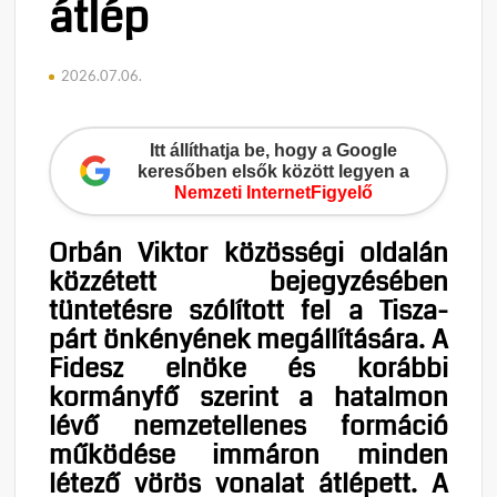
átlép
2026.07.06.
Itt állíthatja be, hogy a Google
keresőben elsők között legyen a
Nemzeti InternetFigyelő
Orbán Viktor közösségi oldalán
közzétett bejegyzésében
tüntetésre szólított fel a Tisza-
párt önkényének megállítására. A
Fidesz elnöke és korábbi
kormányfő szerint a hatalmon
lévő nemzetellenes formáció
működése immáron minden
létező vörös vonalat átlépett. A