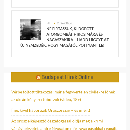
NIF
2026.08.06.
NE FIRTASSUK, KI DOBOTT
ATOMBOMBÁT HIROSIMÁRA ÉS
NAGASZAKIRA – HADD HIGGYE AZ
ÚJ NEMZEDÉK, HOGY MAGÁTÓL POTTYANT LE!
Budapest Hírek Online
Vérbe fojtott tiltakozás: már a fegyvertelen civilekre lőnek
az ukrán kényszertoborzók (videó, 18+)
Íme, kivel háborúzik Oroszország – és miért!
Az orosz elképesztő összefogással oldja meg a krími
válsághelyzetet, amire Nyugaton már zavargásokkal reagált