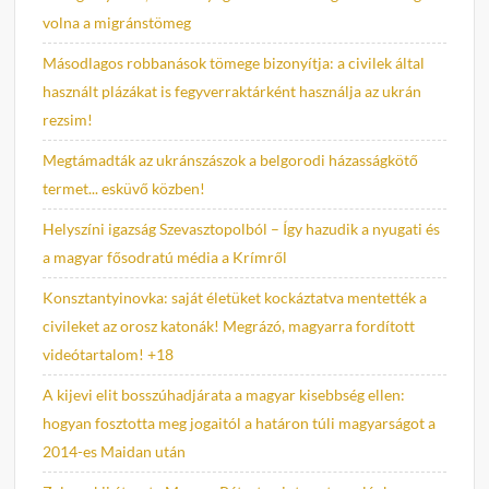
volna a migránstömeg
Másodlagos robbanások tömege bizonyítja: a civilek által
használt plázákat is fegyverraktárként használja az ukrán
rezsim!
Megtámadták az ukránszászok a belgorodi házasságkötő
termet... esküvő közben!
Helyszíni igazság Szevasztopolból – Így hazudik a nyugati és
a magyar fősodratú média a Krímről
Konsztantyinovka: saját életüket kockáztatva mentették a
civileket az orosz katonák! Megrázó, magyarra fordított
videótartalom! +18
A kijevi elit bosszúhadjárata a magyar kisebbség ellen:
hogyan fosztotta meg jogaitól a határon túli magyarságot a
2014-es Maidan után