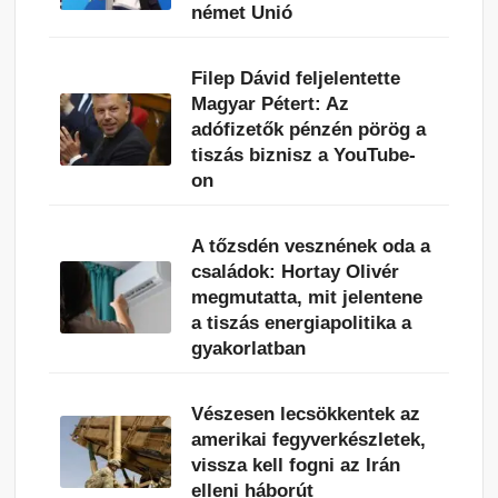
német Unió
Filep Dávid feljelentette
Magyar Pétert: Az
adófizetők pénzén pörög a
tiszás biznisz a YouTube-
on
A tőzsdén vesznének oda a
családok: Hortay Olivér
megmutatta, mit jelentene
a tiszás energiapolitika a
gyakorlatban
Vészesen lecsökkentek az
amerikai fegyverkészletek,
vissza kell fogni az Irán
elleni háborút