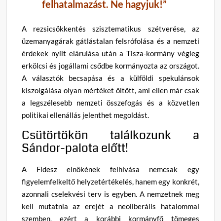
felhatalmazást. Ne hagyjuk!”
A rezsicsökkentés szisztematikus szétverése, az
üzemanyagárak gátlástalan felsrófolása és a nemzeti
érdekek nyílt elárulása után a Tisza-kormány végleg
erkölcsi és jogállami csődbe kormányozta az országot.
A választók becsapása és a külföldi spekulánsok
kiszolgálása olyan mértéket öltött, ami ellen már csak
a legszélesebb nemzeti összefogás és a közvetlen
politikai ellenállás jelenthet megoldást.
Csütörtökön találkozunk a
Sándor-palota előtt!
A Fidesz elnökének felhívása nemcsak egy
figyelemfelkeltő helyzetértékelés, hanem egy konkrét,
azonnali cselekvési terv is egyben. A nemzetnek meg
kell mutatnia az erejét a neoliberális hatalommal
szemben, ezért a korábbi kormányfő tömeges