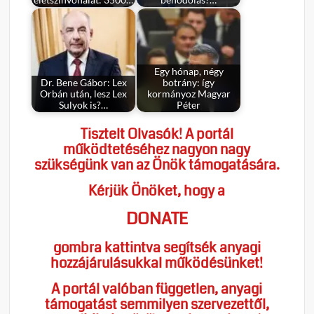
Egy hónap, négy
Dr. Bene Gábor: Lex
botrány: így
Orbán után, lesz Lex
kormányoz Magyar
Sulyok is?…
Péter
Tisztelt Olvasók! A portál
működtetéséhez nagyon nagy
szükségünk van az Önök támogatására.
Kérjük Önöket, hogy a
DONATE
gombra kattintva segítsék anyagi
hozzájárulásukkal működésünket!
A portál valóban független, anyagi
támogatást semmilyen szervezettől,