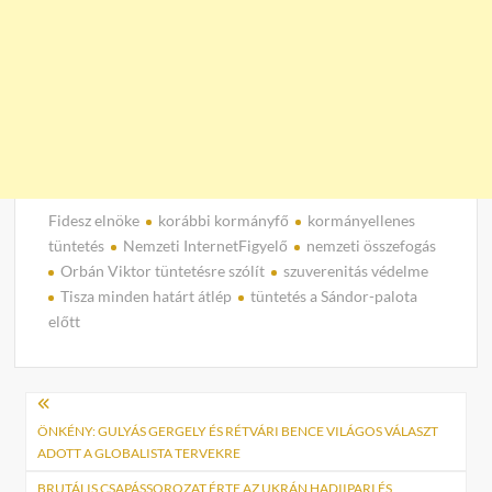
Fidesz elnöke
korábbi kormányfő
kormányellenes
tüntetés
Nemzeti InternetFigyelő
nemzeti összefogás
Orbán Viktor tüntetésre szólít
szuverenitás védelme
Tisza minden határt átlép
tüntetés a Sándor-palota
előtt
Bejegyzés
navigáció
ÖNKÉNY: GULYÁS GERGELY ÉS RÉTVÁRI BENCE VILÁGOS VÁLASZT
ADOTT A GLOBALISTA TERVEKRE
BRUTÁLIS CSAPÁSSOROZAT ÉRTE AZ UKRÁN HADIIPARI ÉS