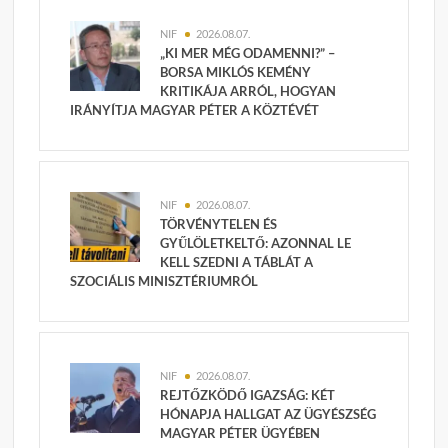
NIF
2026.08.07.
„KI MER MÉG ODAMENNI?” –
BORSA MIKLÓS KEMÉNY
KRITIKÁJA ARRÓL, HOGYAN
IRÁNYÍTJA MAGYAR PÉTER A KÖZTÉVÉT
NIF
2026.08.07.
TÖRVÉNYTELEN ÉS
GYŰLÖLETKELTŐ: AZONNAL LE
KELL SZEDNI A TÁBLÁT A
SZOCIÁLIS MINISZTÉRIUMRÓL
NIF
2026.08.07.
REJTŐZKÖDŐ IGAZSÁG: KÉT
HÓNAPJA HALLGAT AZ ÜGYÉSZSÉG
MAGYAR PÉTER ÜGYÉBEN