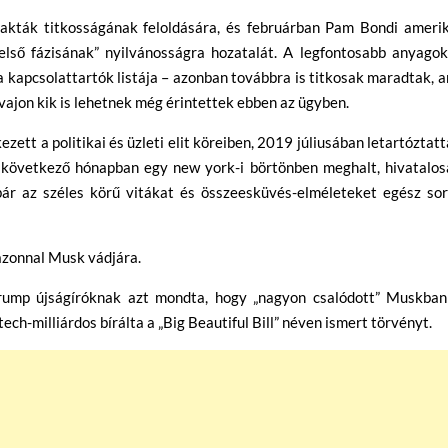
-akták titkosságának feloldására, és februárban Pam Bondi amerik
lső fázisának” nyilvánosságra hozatalát. A legfontosabb anyagok
 a kapcsolattartók listája – azonban továbbra is titkosak maradtak, 
 vajon kik is lehetnek még érintettek ebben az ügyben.
zett a politikai és üzleti elit köreiben, 2019 júliusában letartóztat
 következő hónapban egy new york-i börtönben meghalt, hivatalos
bár az széles körű vitákat és összeesküvés-elméleteket egész sor
azonnal Musk vádjára.
rump újságíróknak azt mondta, hogy „nagyon csalódott” Muskban
tech-milliárdos bírálta a „Big Beautiful Bill” néven ismert törvényt.