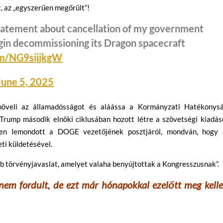
 az „egyszerűen megőrült”!
 statement about cancellation of my government
gin decommissioning its Dragon spacecraft
om/NG9sijjkgW
June 5, 2025
öveli az államadósságot és aláássa a Kormányzati Hatékonysá
rump második elnöki ciklusában hozott létre a szövetségi kiadás
en lemondott a DOGE vezetőjének posztjáról, mondván, hogy 
ti küldetésével.
obb törvényjavaslat, amelyet valaha benyújtottak a Kongresszusnak”.
em fordult, de ezt már hónapokkal ezelőtt meg kelle