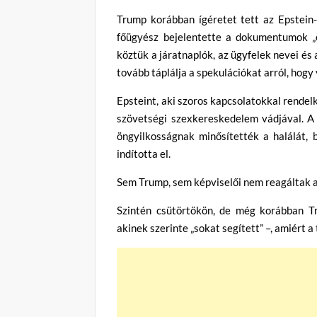
Trump korábban ígéretet tett az Epstein
főügyész bejelentette a dokumentumok „e
köztük a járatnaplók, az ügyfelek nevei és
tovább táplálja a spekulációkat arról, hogy
Epsteint, aki szoros kapcsolatokkal rendelke
szövetségi szexkereskedelem vádjával. A
öngyilkosságnak minősítették a halálát, 
indította el.
Sem Trump, sem képviselői nem reagáltak 
Szintén csütörtökön, de még korábban T
akinek szerinte „sokat segített” –, amiért a 