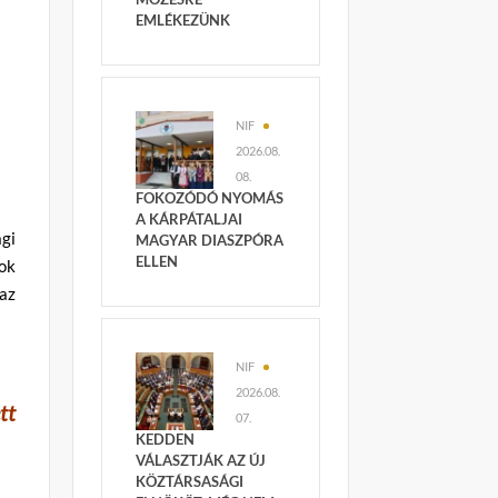
EMLÉKEZÜNK
NIF
2026.08.
08.
FOKOZÓDÓ NYOMÁS
A KÁRPÁTALJAI
gi
MAGYAR DIASZPÓRA
ELLEN
ok
az
NIF
2026.08.
tt
07.
KEDDEN
VÁLASZTJÁK AZ ÚJ
KÖZTÁRSASÁGI