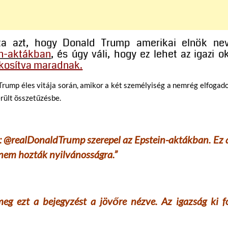
tta azt, hogy Donald Trump amerikai elnök ne
in-aktákban
, és úgy váli, hogy ez lehet az igazi o
itkosítva maradnak.
Trump éles vitája során, amikor a két személyiség a nemrég elfogad
erült összetűzésbe.
: @realDonaldTrump szerepel az Epstein-aktákban. Ez 
 nem hozták nyilvánosságra.”
eg ezt a bejegyzést a jövőre nézve. Az igazság ki f