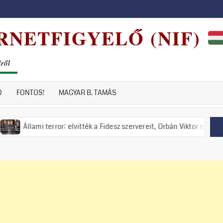
RNETFIGYELŐ (NIF)
dről
D
FONTOS!
MAGYAR B. TAMÁS
 terror: elvitték a Fidesz szervereit, Orbán Viktor meghirdette a nemze