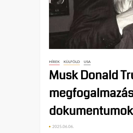
HÍREK
KÜLFÖLD
USA
Musk Donald Tr
megfogalmazást 
dokumentumok
2025.06.06.