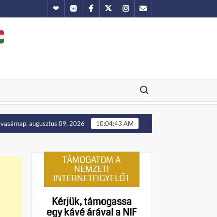
Hundub
Vkontakte
Facebook
Twitter
Instagram
Email
Search for:
ti ellenállást!
Manny Pacquiao és tíz abortusztúlélő üzenet
vasárnap, augusztus 09, 2026
10:04:44 AM
TÁMOGATOM A
NEMZETI
INTERNETFIGYELŐT
Kérjük, támogassa
egy kávé árával a NIF