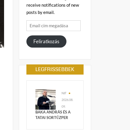
receive notifications of new
posts by email.
Email
cím
megadása
Feliratkozás
LEGFRISSEBBEK
NIF
2026.08.
09.
BAKA ANDRÁS ÉS A
TATAI SORTŰZPER