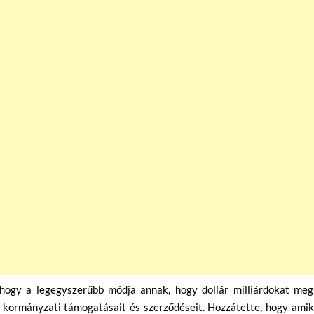
 hogy a legegyszerűbb módja annak, hogy dollár milliárdokat meg
 kormányzati támogatásait és szerződéseit. Hozzátette, hogy amik