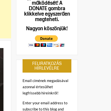
működését!
A
DONATE gombra
klikkelve egyszerűen
megteheti.
Nagyon köszönjük!
FELIRATKOZÁS
HÍRLEVÉLRE
Email címének megadásával
azonnal értesülhet
legfrissebb híreinkről!
Enter your email address to
subscribe to this blog and