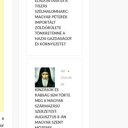
ELADÓSÍTÁSA ÉS A
TISZÁS
SZÉLMALOMHARC:
MAGYAR PÉTERÉK
IMPORTÁLT
ZÖLDŐRÜLETE
TÖNKRETENNÉ A
HAZAI GAZDASÁGOT
ÉS KÖRNYEZETET
NIF
2026.08.
08.
KÍNZÁSOK ÉS
RABSÁG SEM TÖRTE
MEG A MAGYAR
SZÁRMAZÁSÚ
SZERZETEST:
AUGUSZTUS 8-ÁN
 a
MAGYAR SZENT
or
MÓZESRE