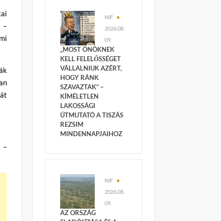
ai
NIF
 –
2026.08.
ami
09.
„MOST ÖNÖKNEK
KELL FELELŐSSÉGET
VÁLLALNIUK AZÉRT,
ták
HOGY RÁNK
an
SZAVAZTAK” –
át
KÍMÉLETLEN
LAKOSSÁGI
ÚTMUTATÓ A TISZÁS
REZSIM
MINDENNAPJAIHOZ
 –
NIF
2026.08.
09.
AZ ORSZÁG