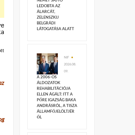
NÉMET SAJTÓ
LEDOBTA AZ
ÁLARCÁT,
ZELENSZKIJ
BELGRÁDI
ve
LÁTOGATÁSA ALATT
ka
ott
NIF
2026.08.
09.
A 2006-OS
az
ÁLDOZATOK
REHABILITÁCIÓJA
ELLEN ÁGÁLT: ITT A
PŐRE IGAZSÁG BAKA
ANDRÁSRÓL, A TISZA
ÁLLAMFŐJELÖLTJÉR
ŐL
og