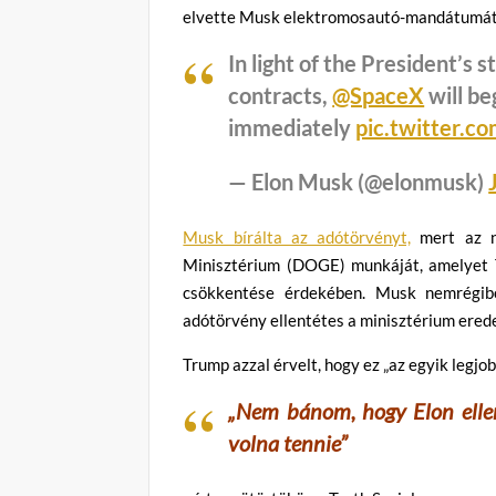
elvette Musk elektromosautó-mandátumát,
In light of the President’s
contracts,
@SpaceX
will be
immediately
pic.twitter.c
— Elon Musk (@elonmusk)
Musk bírálta az adótörvényt,
mert az n
Minisztérium (DOGE) munkáját, amelyet T
csökkentése érdekében. Musk nemrégib
adótörvény ellentétes a minisztérium erede
Trump azzal érvelt, hogy ez „az egyik legj
„Nem bánom, hogy Elon ellen
volna tennie”