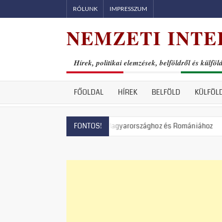
Skip
RÓLUNK
IMPRESSZUM
to
NEMZETI INTE
content
Hírek, politikai elemzések, belföldről és külföl
FŐOLDAL
HÍREK
BELFÖLD
KÜLFÖL
ek Lengyelországhoz, Magyarországhoz és Romániához
Állami
FONTOS!