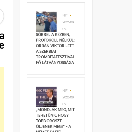
NIF
2026.08.
09.
 a
SÖRREL A KÉZBEN,
PROTOKOLL NÉLKÜL:
e
ORBÁN VIKTOR LETT
A SZERBIAI
TROMBITAFESZTIVÁL
FŐ LÁTVÁNYOSSÁGA
NIF
2026.08.
09.
„MONDJÁK MEG, MIT
TEHETÜNK, HOGY
TÖBB OROSZT
ÖLJENEK MEG?” – A