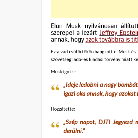
Elon Musk nyilvánosan állíto
szerepel a lezárt
Jeffrey Epste
annak, hogy
azok továbbra is t
Ez a vád csütörtökön hangzott el Musk és 
szövetségi adó- és kiadási törvény miatt k
Musk így írt:
„Ideje ledobni a nagy bombát
igazi oka annak, hogy azokat
Hozzátette:
„Szép napot, DJT! Jegyezd m
derülni.”