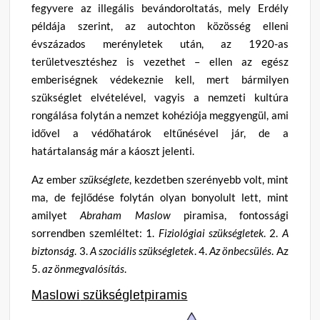
fegyvere az illegális bevándoroltatás, mely Erdély
példája szerint, az autochton közösség elleni
évszázados merényletek után, az 1920-as
területvesztéshez is vezethet – ellen az egész
emberiségnek védekeznie kell, mert bármilyen
szükséglet elvételével, vagyis a nemzeti kultúra
rongálása folytán a nemzet kohéziója meggyengül, ami
idővel a védőhatárok eltűnésével jár, de a
határtalanság már a káoszt jelenti.
Az ember
szükséglete
, kezdetben szerényebb volt, mint
ma, de fejlődése folytán olyan bonyolult lett, mint
amilyet
Abraham
Maslow
piramisa, fontossági
sorrendben szemléltet: 1.
Fiziológiai szükségletek
. 2.
A
biztonság
. 3.
A szociális szükségletek
. 4.
Az önbecsülés
. Az
5.
az önmegvalósítás
.
Maslowi
szükségletpiramis