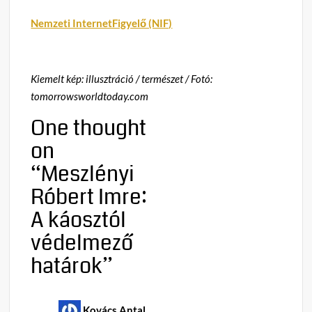
Nemzeti InternetFigyelő (NIF)
Kiemelt kép: illusztráció / természet / Fotó:
tomorrowsworldtoday.com
One thought
on
“
Meszlényi
Róbert Imre:
A káosztól
védelmező
határok
”
Kovács Antal