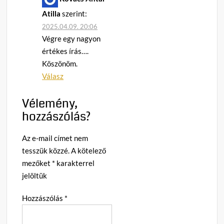
Atilla
szerint:
2025.04.09. 20:06
Végre egy nagyon
értékes írás….
Köszönöm.
Válasz
Vélemény,
hozzászólás?
Az e-mail címet nem
tesszük közzé.
A kötelező
mezőket
*
karakterrel
jelöltük
Hozzászólás
*