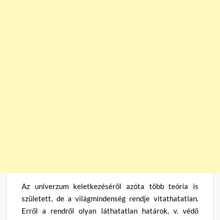
Az univerzum keletkezéséről azóta több teória is
született, de a világmindenség rendje vitathatatlan.
Erről a rendről olyan láthatatlan határok, v. védő