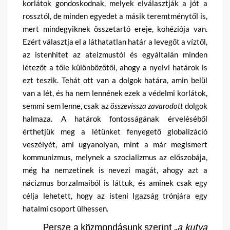
korlátok gondoskodnak, melyek elválasztják a jót a
rossztól, de minden egyedet a másik teremtménytől is,
mert mindegyiknek összetartó ereje, kohéziója van.
Ezért választja el a láthatatlan határ a levegőt a víztől,
az istenhitet az ateizmustól és egyáltalán minden
létezőt a tőle különbözőtől, ahogy a nyelvi határok is
ezt teszik. Tehát ott van a dolgok határa, amin belül
van a lét, és ha nem lennének ezek a védelmi korlátok,
semmi sem lenne, csak az
összevissza zavarodott
dolgok
halmaza.
A határok fontosságának érveléséből
érthetjük meg a létünket fenyegető globalizáció
veszélyét, ami ugyanolyan, mint a már megismert
kommunizmus, melynek a szocializmus az előszobája,
még ha nemzetinek is nevezi magát, ahogy azt a
nácizmus borzalmaiból is láttuk, és aminek csak egy
célja lehetett, hogy az isteni Igazság trónjára egy
hatalmi csoport ülhessen.
Persze a közmondásunk szerint „
a kutya