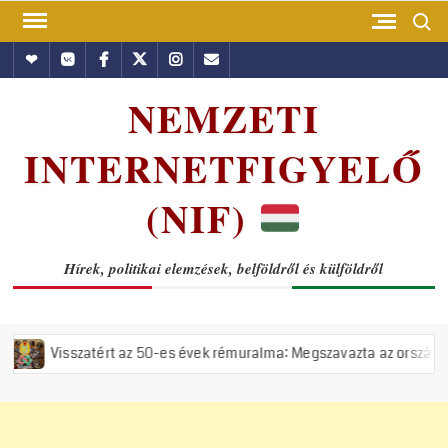
Skip
Search
to
Hundub
Vkontakte
Facebook
Twitter
Instagram
Email
content
NEMZETI
INTERNETFIGYELŐ
(NIF)
Hírek, politikai elemzések, belföldről és külföldről
rt az 50-es évek rémuralma: Megszavazta az országgyűlés a tiszás ÁVH