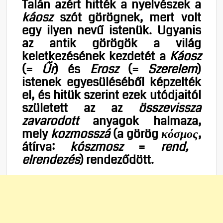
Talán azért hitték a nyelvészek a
káosz
szót görögnek, mert volt
egy ilyen nevű istenük. Ugyanis
az antik görögök a világ
keletkezésének kezdetét a
Káosz
(=
Űr
) és
Erosz
(=
Szerelem
)
istenek egyesüléséből képzelték
el, és hitük szerint ezek utódjaitól
született az az
összevissza
zavarodott
anyagok halmaza,
mely
kozmosszá
(a görög
κόσμος
,
átírva:
kószmosz
=
rend,
elrendezés
) rendeződött.