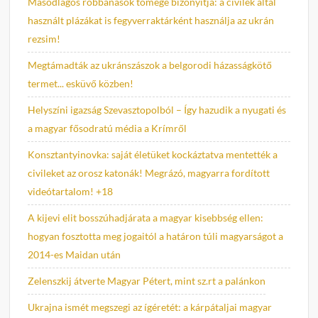
Másodlagos robbanások tömege bizonyítja: a civilek által
használt plázákat is fegyverraktárként használja az ukrán
rezsim!
Megtámadták az ukránszászok a belgorodi házasságkötő
termet... esküvő közben!
Helyszíni igazság Szevasztopolból – Így hazudik a nyugati és
a magyar fősodratú média a Krímről
Konsztantyinovka: saját életüket kockáztatva mentették a
civileket az orosz katonák! Megrázó, magyarra fordított
videótartalom! +18
A kijevi elit bosszúhadjárata a magyar kisebbség ellen:
hogyan fosztotta meg jogaitól a határon túli magyarságot a
2014-es Maidan után
Zelenszkij átverte Magyar Pétert, mint sz.rt a palánkon
Ukrajna ismét megszegi az ígéretét: a kárpátaljai magyar