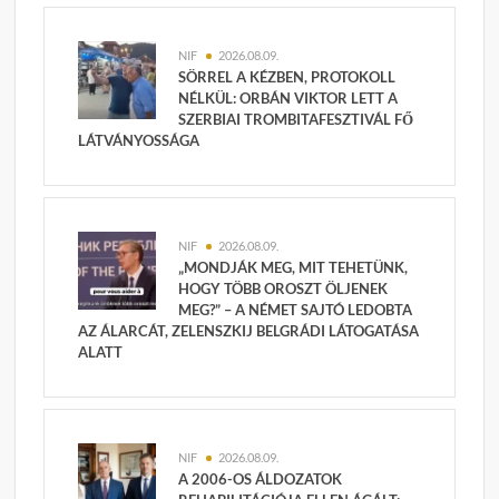
NIF
2026.08.09.
SÖRREL A KÉZBEN, PROTOKOLL
NÉLKÜL: ORBÁN VIKTOR LETT A
SZERBIAI TROMBITAFESZTIVÁL FŐ
LÁTVÁNYOSSÁGA
NIF
2026.08.09.
„MONDJÁK MEG, MIT TEHETÜNK,
HOGY TÖBB OROSZT ÖLJENEK
MEG?” – A NÉMET SAJTÓ LEDOBTA
AZ ÁLARCÁT, ZELENSZKIJ BELGRÁDI LÁTOGATÁSA
ALATT
NIF
2026.08.09.
A 2006-OS ÁLDOZATOK