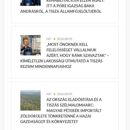
REHABILITÁCIÓJA ELLEN ÁGÁLT:
ITT A PŐRE IGAZSÁG BAKA
ANDRÁSRÓL, A TISZA ÁLLAMFŐJELÖLTJÉRŐL
NIF
2026.08.09.
„MOST ÖNÖKNEK KELL
FELELŐSSÉGET VÁLLALNIUK
AZÉRT, HOGY RÁNK SZAVAZTAK” –
KÍMÉLETLEN LAKOSSÁGI ÚTMUTATÓ A TISZÁS
REZSIM MINDENNAPJAIHOZ
NIF
2026.08.09.
AZ ORSZÁG ELADÓSÍTÁSA ÉS A
TISZÁS SZÉLMALOMHARC:
MAGYAR PÉTERÉK IMPORTÁLT
ZÖLDŐRÜLETE TÖNKRETENNÉ A HAZAI
GAZDASÁGOT ÉS KÖRNYEZETET