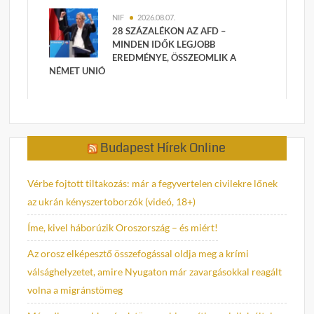
NIF
2026.08.07.
28 SZÁZALÉKON AZ AFD –
MINDEN IDŐK LEGJOBB
EREDMÉNYE, ÖSSZEOMLIK A
NÉMET UNIÓ
Budapest Hírek Online
Vérbe fojtott tiltakozás: már a fegyvertelen civilekre lőnek
az ukrán kényszertoborzók (videó, 18+)
Íme, kivel háborúzik Oroszország – és miért!
Az orosz elképesztő összefogással oldja meg a krími
válsághelyzetet, amire Nyugaton már zavargásokkal reagált
volna a migránstömeg