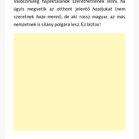
Valószínűleg hajléktalanok szerethetnének lenni, ha
úgyis megvetik az otthont jelentő
hazá
jukat (nem
szeretnek
haza
menni), de aki rossz magyar, az más
nemzetnek is silány polgára lesz. Ez biztos!