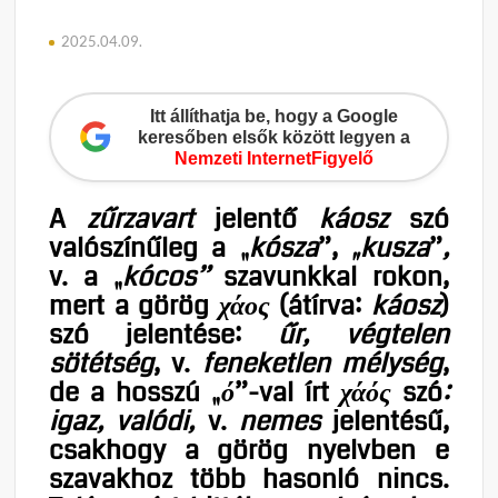
2025.04.09.
Itt állíthatja be, hogy a Google
keresőben elsők között legyen a
Nemzeti InternetFigyelő
A
zűrzavart
jelentő
káosz
szó
valószínűleg a „
kósza
”,
„kusza
”
,
v. a
„
kócos”
szavunkkal rokon,
mert a görög
χάος
(átírva:
káosz
)
szó jelentése:
űr, végtelen
sötétség
, v.
feneketlen mélység
,
de a hosszú „
ό
”-val írt
χάός
szó
:
igaz, valódi,
v.
nemes
jelentésű,
csakhogy a görög nyelvben e
szavakhoz több hasonló nincs.