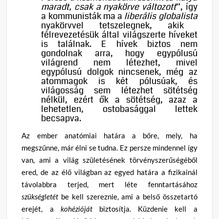
maradt, csak a nyakörve változott
”, így
a kommunisták ma a
liberális globalista
nyakörvvel tetszelegnek, akik
félrevezetésük által világszerte híveket
is találnak. E hívek biztos nem
gondolnak arra, hogy egypólusú
világrend nem létezhet, mivel
egypólusú dolgok nincsenek, még az
atommagok is két pólusúak, és
világosság sem létezhet sötétség
nélkül, ezért ők a sötétség, azaz a
lehetetlen, ostobasággal lettek
becsapva.
Az ember anatómiai határa a bőre, mely, ha
megszűnne, már élni se tudna. Ez persze mindennel így
van, ami a világ születésének törvényszerűségéből
ered, de az élő világban az egyed határa a fizikainál
távolabbra terjed, mert léte fenntartásához
szükségletét
be kell szereznie, ami a belső összetartó
erejét, a
kohézióját
biztosítja. Küzdenie kell a