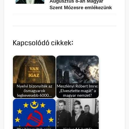
Augusztus 8-án Magyar
Szent Mózesre emlékezünk
Kapcsolódó cikkek:
Nyelvi bizonyíték az
Meszlényi Róbert Imre:
ősmagyarok
„Elvesztette magát” a
legkevesebb 6000…
magyar nemzet?