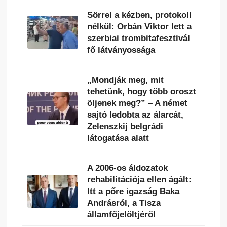
Sörrel a kézben, protokoll
nélkül: Orbán Viktor lett a
szerbiai trombitafesztivál
fő látványossága
„Mondják meg, mit
tehetünk, hogy több oroszt
öljenek meg?” – A német
sajtó ledobta az álarcát,
Zelenszkij belgrádi
látogatása alatt
A 2006-os áldozatok
rehabilitációja ellen ágált:
Itt a pőre igazság Baka
Andrásról, a Tisza
államfőjelöltjéről