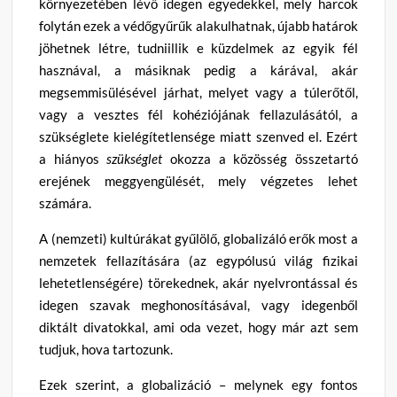
környezetében lévő idegen egyedekkel, mely harcok
folytán ezek a védőgyűrűk alakulhatnak, újabb határok
jöhetnek létre, tudniillik e küzdelmek az egyik fél
hasznával, a másiknak pedig a kárával, akár
megsemmisülésével járhat, melyet vagy a túlerőtől,
vagy a vesztes fél kohéziójának fellazulásától, a
szükséglete kielégítetlensége miatt szenved el. Ezért
a hiányos
szükséglet
okozza a közösség összetartó
erejének meggyengülését, mely végzetes lehet
számára.
A (nemzeti) kultúrákat gyűlölő, globalizáló erők most a
nemzetek fellazítására (az egypólusú világ fizikai
lehetetlenségére) törekednek, akár nyelvrontással és
idegen szavak meghonosításával, vagy idegenből
diktált divatokkal, ami oda vezet, hogy már azt sem
tudjuk, hova tartozunk.
Ezek szerint, a globalizáció – melynek egy fontos