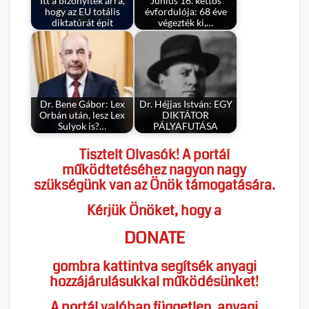
Itt a bizonyíték arra,
Június 16. kettős
hogy az EU totális
évfordulója: 68 éve
diktatúrát épít
végezték ki,…
Dr. Bene Gábor: Lex
Dr. Héjjas István: EGY
Orbán után, lesz Lex
DIKTÁTOR
Sulyok is?…
PÁLYAFUTÁSA
Tisztelt Olvasók! A portál
működtetéséhez nagyon nagy
szükségünk van az Önök támogatására.
Kérjük Önöket, hogy a
DONATE
gombra kattintva segítsék anyagi
hozzájárulásukkal működésünket!
A portál valóban független, anyagi