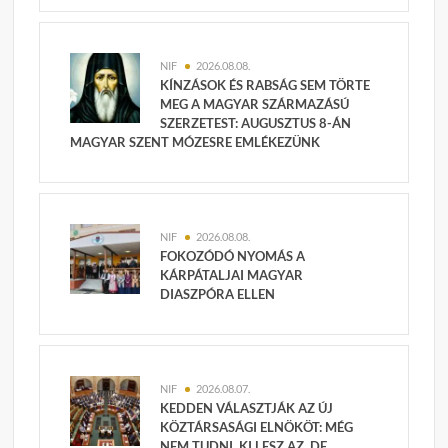
NIF
2026.08.08.
KÍNZÁSOK ÉS RABSÁG SEM TÖRTE
MEG A MAGYAR SZÁRMAZÁSÚ
SZERZETEST: AUGUSZTUS 8-ÁN
MAGYAR SZENT MÓZESRE EMLÉKEZÜNK
NIF
2026.08.08.
FOKOZÓDÓ NYOMÁS A
KÁRPÁTALJAI MAGYAR
DIASZPÓRA ELLEN
NIF
2026.08.07.
KEDDEN VÁLASZTJÁK AZ ÚJ
KÖZTÁRSASÁGI ELNÖKÖT: MÉG
NEM TUDNI, KI LESZ AZ, DE