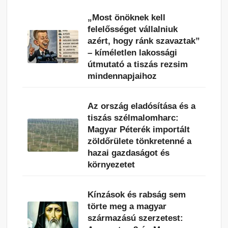
„Most önöknek kell
felelősséget vállalniuk
azért, hogy ránk szavaztak”
– kíméletlen lakossági
útmutató a tiszás rezsim
mindennapjaihoz
Az ország eladósítása és a
tiszás szélmalomharc:
Magyar Péterék importált
zöldőrülete tönkretenné a
hazai gazdaságot és
környezetet
Kínzások és rabság sem
törte meg a magyar
származású szerzetest: