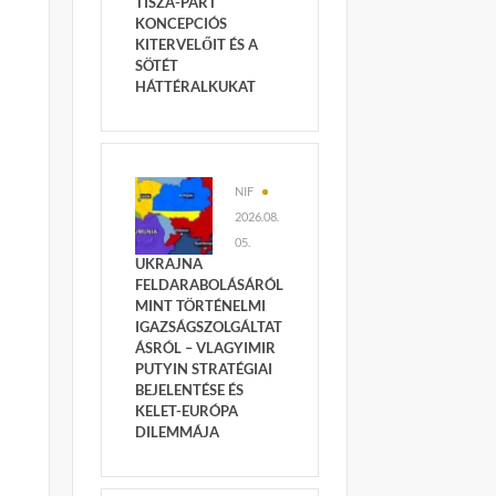
TISZA-PÁRT
KONCEPCIÓS
KITERVELŐIT ÉS A
SÖTÉT
HÁTTÉRALKUKAT
NIF
2026.08.
05.
UKRAJNA
FELDARABOLÁSÁRÓL
MINT TÖRTÉNELMI
IGAZSÁGSZOLGÁLTAT
ÁSRÓL – VLAGYIMIR
PUTYIN STRATÉGIAI
BEJELENTÉSE ÉS
KELET-EURÓPA
DILEMMÁJA