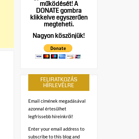
működését!
A
DONATE gombra
klikkelve egyszerűen
megteheti.
Nagyon köszönjük!
FELIRATKOZÁS
HÍRLEVÉLRE
Email címének megadásával
azonnal értesülhet
legfrissebb híreinkről!
Enter your email address to
subscribe to this blog and