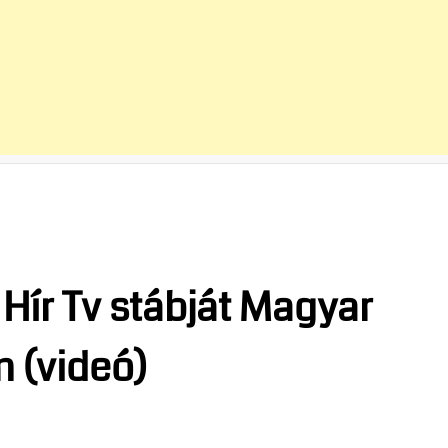
ír Tv stábját Magyar
n (videó)