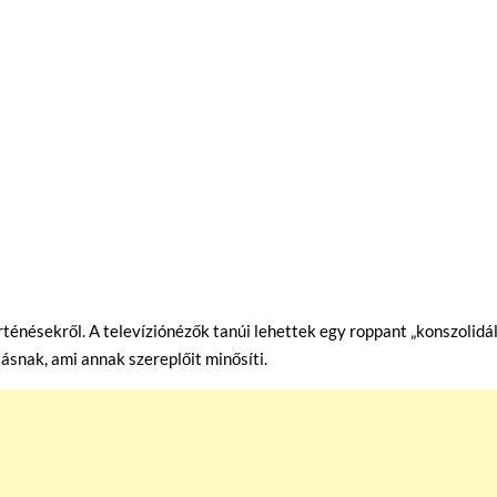
rténésekről. A televíziónézők tanúi lehettek egy roppant „konszolidá
ásnak, ami annak szereplőit minősíti.