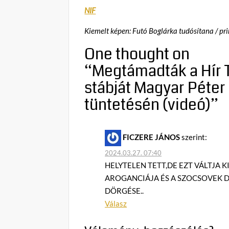
NIF
Kiemelt képen: Futó Boglárka tudósítana / pr
One thought on
“
Megtámadták a Hír 
stábját Magyar Péter
tüntetésén (videó)
”
FICZERE JÁNOS
szerint:
2024.03.27. 07:40
HELYTELEN TETT,DE EZT VÁLTJA K
AROGANCIÁJA ÉS A SZOCSOVEK D
DÖRGÉSE..
Válasz