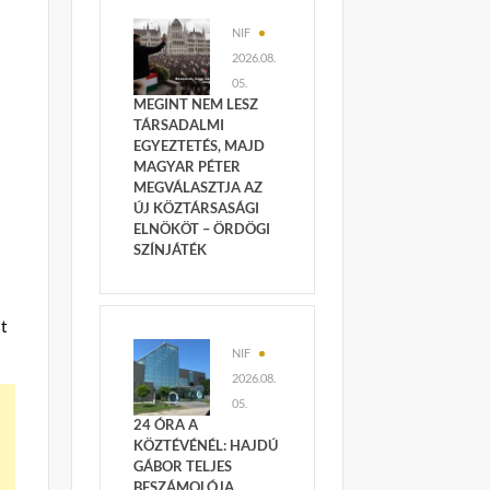
NIF
2026.08.
05.
MEGINT NEM LESZ
TÁRSADALMI
EGYEZTETÉS, MAJD
MAGYAR PÉTER
MEGVÁLASZTJA AZ
ÚJ KÖZTÁRSASÁGI
ELNÖKÖT – ÖRDÖGI
SZÍNJÁTÉK
lt
NIF
2026.08.
05.
24 ÓRA A
KÖZTÉVÉNÉL: HAJDÚ
GÁBOR TELJES
BESZÁMOLÓJA