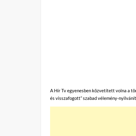
A Hír Tv egyenesben közvetített volna a tö
és visszafogott” szabad vélemény-nyilvánít