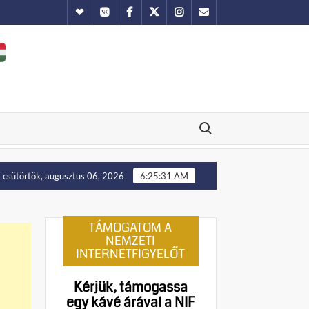
Hundub
Vkontakte
Facebook
Twitter
Instagram
Email
Search for:
lállítását!
Putyin: Ukrajna nyugati területei előbb-utóbb
csütörtök, augusztus 06, 2026
6:25:32 AM
TÁMOGATOM A
NEMZETI
INTERNETFIGYELŐT
Kérjük, támogassa
egy kávé árával a NIF