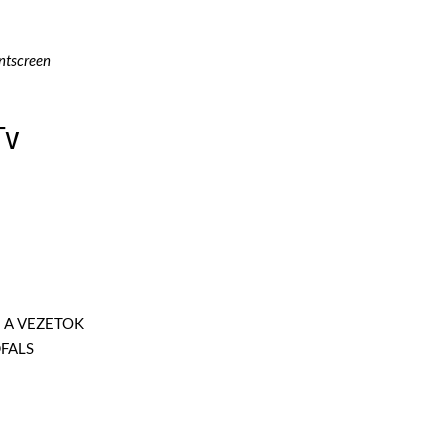
intscreen
Tv
I A VEZETOK
FALS