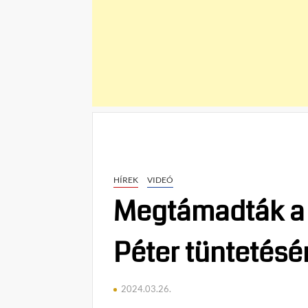
HÍREK
VIDEÓ
Megtámadták a H
Péter tüntetésé
2024.03.26.