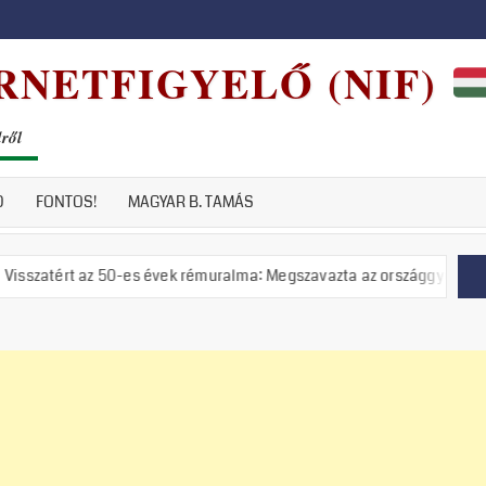
RNETFIGYELŐ (NIF)
dről
D
FONTOS!
MAGYAR B. TAMÁS
az 50-es évek rémuralma: Megszavazta az országgyűlés a tiszás ÁVH fe