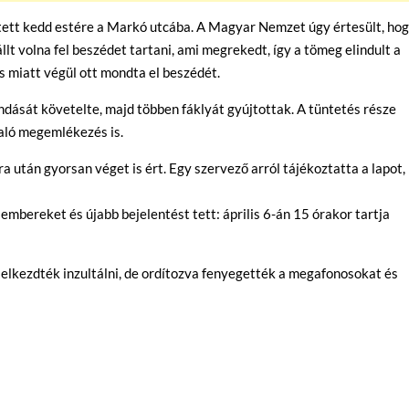
tett kedd estére a Markó utcába. A Magyar Nemzet úgy értesült, ho
lt volna fel beszédet tartani, ami megrekedt, így a tömeg elindult a
ás miatt végül ott mondta el beszédét.
ását követelte, majd többen fáklyát gyújtottak. A tüntetés része
való megemlékezés is.
a után gyorsan véget is ért. Egy szervező arról tájékoztatta a lapot,
mbereket és újabb bejelentést tett: április 6-án 15 órakor tartja
 elkezdték inzultálni, de ordítozva fenyegették a megafonosokat és