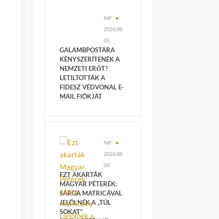
NIF
2026.08.
05.
GALAMBPOSTÁRA
KÉNYSZERÍTENÉK A
NEMZETI ERŐT?
LETILTOTTÁK A
FIDESZ VÉDVONAL E-
MAIL FIÓKJÁT
NIF
2026.08.
04.
EZT AKARTÁK
MAGYAR PÉTERÉK:
SÁRGA MATRICÁVAL
JELÖLNÉK A „TÚL
SOKAT”