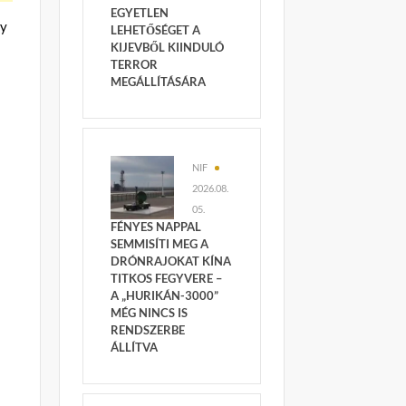
EGYETLEN
gy
LEHETŐSÉGET A
KIJEVBŐL KIINDULÓ
TERROR
MEGÁLLÍTÁSÁRA
NIF
2026.08.
05.
FÉNYES NAPPAL
SEMMISÍTI MEG A
DRÓNRAJOKAT KÍNA
TITKOS FEGYVERE –
A „HURIKÁN-3000”
MÉG NINCS IS
RENDSZERBE
ÁLLÍTVA