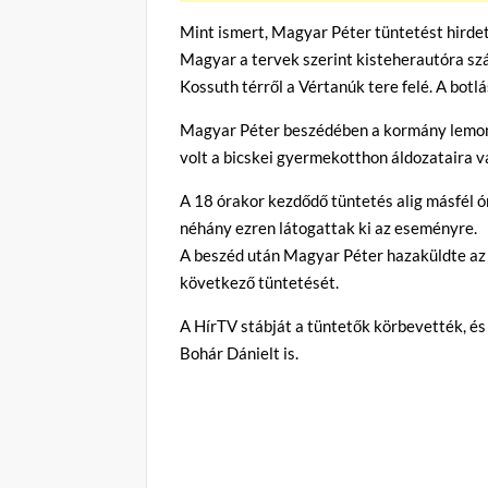
Mint ismert, Magyar Péter tüntetést hirde
Magyar a tervek szerint kisteherautóra szál
Kossuth térről a Vértanúk tere felé. A botl
Magyar Péter beszédében a kormány lemond
volt a bicskei gyermekotthon áldozataira 
A 18 órakor kezdődő tüntetés alig másfél ór
néhány ezren látogattak ki az eseményre.
A beszéd után Magyar Péter hazaküldte az e
következő tüntetését.
A HírTV stábját a tüntetők körbevették, és
Bohár Dánielt is.