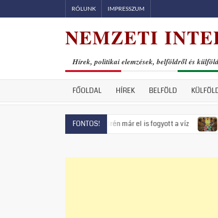
Skip
RÓLUNK
IMPRESSZUM
to
NEMZETI INTE
content
Hírek, politikai elemzések, belföldről és külföl
FŐOLDAL
HÍREK
BELFÖLD
KÜLFÖL
s fenyeget, Szentendrén már el is fogyott a víz
Visszatért 
FONTOS!